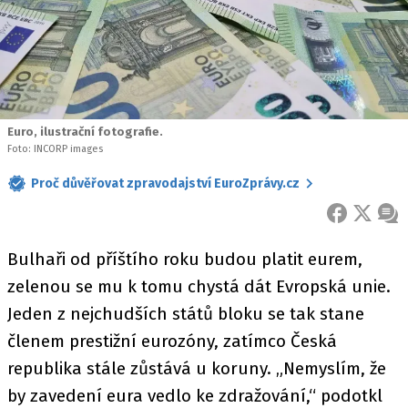
Euro, ilustrační fotografie.
Foto: INCORP images
Proč důvěřovat zpravodajství EuroZprávy.cz
FACEBOOK
X
ZPR
Bulhaři od příštího roku budou platit eurem,
zelenou se mu k tomu chystá dát Evropská unie.
Jeden z nejchudších států bloku se tak stane
členem prestižní eurozóny, zatímco Česká
republika stále zůstává u koruny. „Nemyslím, že
by zavedení eura vedlo ke zdražování,“ podotkl