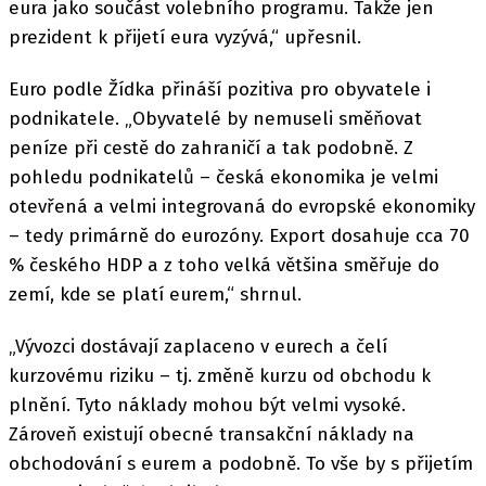
eura jako součást volebního programu. Takže jen
prezident k přijetí eura vyzývá,“ upřesnil.
Euro podle Žídka přináší pozitiva pro obyvatele i
podnikatele. „Obyvatelé by nemuseli směňovat
peníze při cestě do zahraničí a tak podobně. Z
pohledu podnikatelů – česká ekonomika je velmi
otevřená a velmi integrovaná do evropské ekonomiky
– tedy primárně do eurozóny. Export dosahuje cca 70
% českého HDP a z toho velká většina směřuje do
zemí, kde se platí eurem,“ shrnul.
„Vývozci dostávají zaplaceno v eurech a čelí
kurzovému riziku – tj. změně kurzu od obchodu k
plnění. Tyto náklady mohou být velmi vysoké.
Zároveň existují obecné transakční náklady na
obchodování s eurem a podobně. To vše by s přijetím