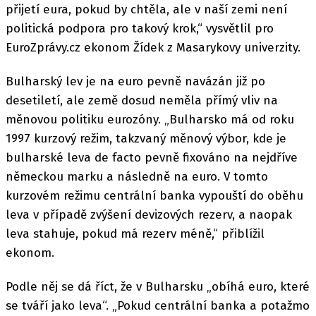
přijetí eura, pokud by chtěla, ale v naší zemi není
politická podpora pro takový krok,“ vysvětlil pro
EuroZprávy.cz ekonom Žídek z Masarykovy univerzity.
Bulharský lev je na euro pevně navázán již po
desetiletí, ale země dosud neměla přímý vliv na
měnovou politiku eurozóny. „Bulharsko má od roku
1997 kurzový režim, takzvaný měnový výbor, kde je
bulharské leva de facto pevně fixováno na nejdříve
německou marku a následně na euro. V tomto
kurzovém režimu centrální banka vypouští do oběhu
leva v případě zvýšení devizových rezerv, a naopak
leva stahuje, pokud má rezerv méně,“ přiblížil
ekonom.
Podle něj se dá říct, že v Bulharsku „obíhá euro, které
se tváří jako leva“. „Pokud centrální banka a potažmo