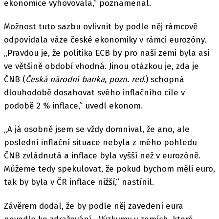
ekonomice vyhovovala,“ poznamenal.
Možnost tuto sazbu ovlivnit by podle něj rámcově
odpovídala váze české ekonomiky v rámci eurozóny.
„Pravdou je, že politika ECB by pro naši zemi byla asi
ve většině období vhodná. Jinou otázkou je, zda je
ČNB (
Česká národní banka, pozn. red
.) schopná
dlouhodobě dosahovat svého inflačního cíle v
podobě 2 % inflace,“ uvedl ekonom.
„A já osobně jsem se vždy domníval, že ano, ale
poslední inflační situace nebyla z mého pohledu
ČNB zvládnutá a inflace byla vyšší než v eurozóně.
Můžeme tedy spekulovat, že pokud bychom měli euro,
tak by byla v ČR inflace nižší,“ nastínil.
Závěrem dodal, že by podle něj zavedení eura