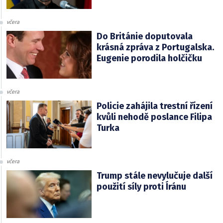
včera
Do Británie doputovala
krásná zpráva z Portugalska.
Eugenie porodila holčičku
včera
Policie zahájila trestní řízení
kvůli nehodě poslance Filipa
Turka
včera
Trump stále nevylučuje další
použití síly proti Íránu