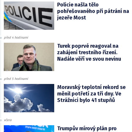
Policie našla tělo
pohřešovaného při pátrání na
jezeře Most
před 4 hodinami
Turek poprvé reagoval na
zahájení trestního řízení.
Nadále věří ve svou nevinu
před 5 hodinami
Moravský teplotní rekord se
měnil potřetí za tři dny. Ve
Strážnici bylo 41 stupňů
včera
Trumpův mírový plán pro