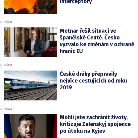
interceptory
včera
Metnar řešil situaci ve
španělské Ceutě. Česko
vyzvalo ke změnám v ochraně
hranic EU
včera
České dráhy přepravily
nejvíce cestujících od roku
2019
včera
Mohli jste zachránit životy,
kritizuje Zelenskyj spojence
po útoku na Kyjev