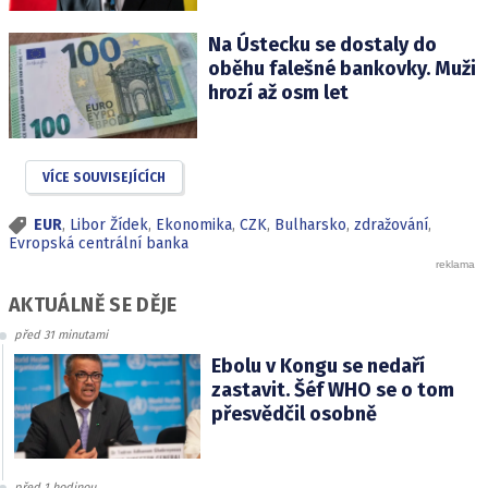
Na Ústecku se dostaly do
oběhu falešné bankovky. Muži
hrozí až osm let
VÍCE SOUVISEJÍCÍCH
EUR
,
Libor Žídek
,
Ekonomika
,
CZK
,
Bulharsko
,
zdražování
,
Evropská centrální banka
AKTUÁLNĚ SE DĚJE
před 31 minutami
Ebolu v Kongu se nedaří
zastavit. Šéf WHO se o tom
přesvědčil osobně
před 1 hodinou