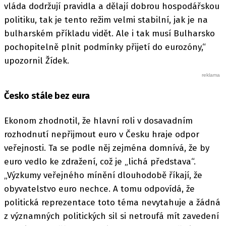
vláda dodržují pravidla a dělají dobrou hospodářskou
politiku, tak je tento režim velmi stabilní, jak je na
bulharském příkladu vidět. Ale i tak musí Bulharsko
pochopitelně plnit podmínky přijetí do eurozóny,“
upozornil Žídek.
Česko stále bez eura
Ekonom zhodnotil, že hlavní roli v dosavadním
rozhodnutí nepřijmout euro v Česku hraje odpor
veřejnosti. Ta se podle něj zejména domnívá, že by
euro vedlo ke zdražení, což je „lichá představa“.
„Výzkumy veřejného mínění dlouhodobě říkají, že
obyvatelstvo euro nechce. A tomu odpovídá, že
politická reprezentace toto téma nevytahuje a žádná
z významných politických sil si netroufá mít zavedení