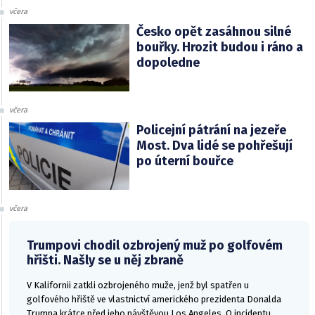
včera
Česko opět zasáhnou silné
bouřky. Hrozit budou i ráno a
dopoledne
včera
Policejní pátrání na jezeře
Most. Dva lidé se pohřešují
po úterní bouřce
včera
Trumpovi chodil ozbrojený muž po golfovém
hřišti. Našly se u něj zbraně
V Kalifornii zatkli ozbrojeného muže, jenž byl spatřen u
golfového hřiště ve vlastnictví amerického prezidenta Donalda
Trumpa krátce před jeho návštěvou Los Angeles. O incidentu