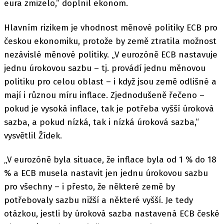
eura zmizelo,“ doplnil ekonom.
Hlavním rizikem je vhodnost měnové politiky ECB pro
českou ekonomiku, protože by země ztratila možnost
nezávislé měnové politiky. „V eurozóně ECB nastavuje
jednu úrokovou sazbu – tj. provádí jednu měnovou
politiku pro celou oblast – i když jsou země odlišné a
mají i různou míru inflace. Zjednodušeně řečeno –
pokud je vysoká inflace, tak je potřeba vyšší úroková
sazba, a pokud nízká, tak i nízká úroková sazba,“
vysvětlil Žídek.
„V eurozóně byla situace, že inflace byla od 1 % do 18
% a ECB musela nastavit jen jednu úrokovou sazbu
pro všechny – i přesto, že některé země by
potřebovaly sazbu nižší a některé vyšší. Je tedy
otázkou, jestli by úroková sazba nastavená ECB české