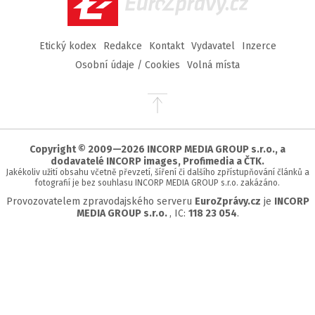
EuroZprávy.cz
Etický kodex
Redakce
Kontakt
Vydavatel
Inzerce
Osobní údaje / Cookies
Volná místa
Přejít
na
začátek
stránky
Copyright © 2009—2026 INCORP MEDIA GROUP s.r.o., a
dodavatelé INCORP images, Profimedia a ČTK.
Jakékoliv užití obsahu včetně převzetí, šíření či dalšího zpřístupňování článků a
fotografií je bez souhlasu INCORP MEDIA GROUP s.r.o. zakázáno.
Provozovatelem zpravodajského serveru
EuroZprávy.cz
je
INCORP
MEDIA GROUP s.r.o.
, IC:
118 23 054
.