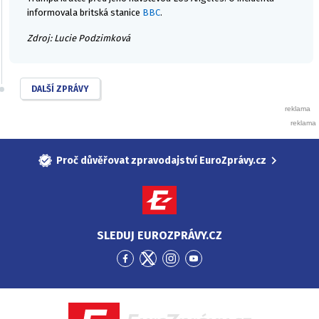
informovala britská stanice
BBC
.
Zdroj: Lucie Podzimková
DALŠÍ ZPRÁVY
Proč důvěřovat zpravodajství EuroZprávy.cz
SLEDUJ EUROZPRÁVY.CZ
Přejít
Přejít
Přejít
Přejít
na
na
na
na
Facebook
Twitter
Instagram
YouTube