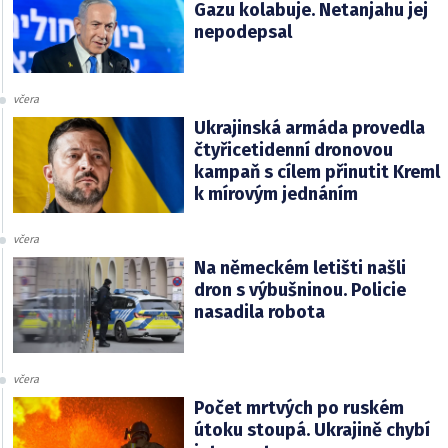
Gazu kolabuje. Netanjahu jej
nepodepsal
včera
Ukrajinská armáda provedla
čtyřicetidenní dronovou
kampaň s cílem přinutit Kreml
k mírovým jednáním
včera
Na německém letišti našli
dron s výbušninou. Policie
nasadila robota
včera
Počet mrtvých po ruském
útoku stoupá. Ukrajině chybí