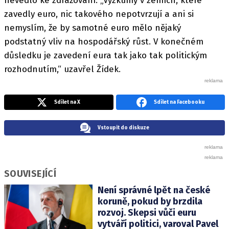
nevedlo ke zdražování. „Výzkumy v zemích, které
zavedly euro, nic takového nepotvrzují a ani si
nemyslím, že by samotné euro mělo nějaký
podstatný vliv na hospodářský růst. V konečném
důsledku je zavedení eura tak jako tak politickým
rozhodnutím,“ uzavřel Žídek.
Sdílet na X
Sdílet na Facebooku
Vstoupit do diskuze
SOUVISEJÍCÍ
Není správné lpět na české
koruně, pokud by brzdila
rozvoj. Skepsi vůči euru
vytváří politici, varoval Pavel