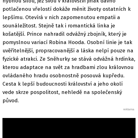
hybnou silou, jež svou v království jinak dávno
potlačenou vřelostí dokáže měnit životy ostatních k
lepšímu. Otevírá v nich zapomenutou empatii a
sounáležitost. Stejně tak i romantická linka je
košatější. Prince nahradil odvážný zbojník, který je
pomyslnou variací Robina Hooda. Osobní linie je tak
uvěřitelnější, propracovanější a láska nelpí pouze na
fyzické atrakci. Ze Sněhurky se stává odvážná hrdinka,
kterou adaptace na svět za hradbami zlou královnou
ovládaného hradu osobnostně posouvá kupředu.
Cesta k lepší budoucnosti království a jeho okolí
vede skrze pospolitost, nehledě na společenský
původ.