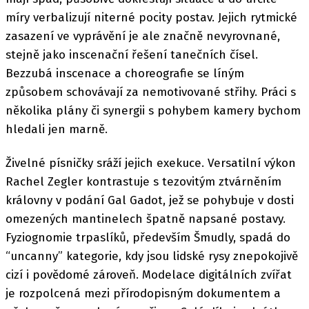
míry verbalizují niterné pocity postav. Jejich rytmické
zasazení ve vyprávění je ale značně nevyrovnané,
stejně jako inscenační řešení tanečních čísel.
Bezzubá inscenace a choreografie se líným
způsobem schovávají za nemotivované střihy. Práci s
několika plány či synergii s pohybem kamery bychom
hledali jen marně.
Živelné písničky sráží jejich exekuce. Versatilní výkon
Rachel Zegler kontrastuje s tezovitým ztvárněním
královny v podání Gal Gadot, jež se pohybuje v dosti
omezených mantinelech špatně napsané postavy.
Fyziognomie trpaslíků, především Šmudly, spadá do
“uncanny” kategorie, kdy jsou lidské rysy znepokojivě
cizí i povědomé zároveň. Modelace digitálních zvířat
je rozpolcená mezi přírodopisným dokumentem a