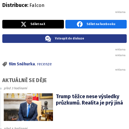
Distribuce:
Falcon
Sdílet na X
Sdílet na Facebooku
Vstoupit do diskuze
film Sněhurka
,
recenze
AKTUÁLNĚ SE DĚJE
před 3 hodinami
Trump těžce nese výsledky
průzkumů. Realita je prý jiná
před 4 hodinami