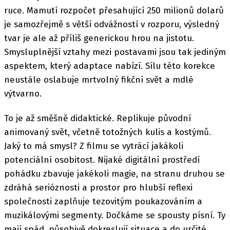
ruce. Mamutí rozpočet přesahující 250 milionů dolarů
je samozřejmě s větší odvážností v rozporu, výsledný
tvar je ale až příliš generickou hrou na jistotu.
Smysluplnější vztahy mezi postavami jsou tak jediným
aspektem, který adaptace nabízí. Sílu této korekce
neustále oslabuje mrtvolný fikční svět a mdlé
výtvarno.
To je až směšně didaktické. Replikuje původní
animovaný svět, včetně totožných kulis a kostýmů.
Jaký to má smysl? Z filmu se vytrácí jakákoli
potenciální osobitost. Nijaké digitální prostředí
pohádku zbavuje jakékoli magie, na stranu druhou se
zdráhá serióznosti a prostor pro hlubší reflexi
společnosti zaplňuje tezovitým poukazováním a
muzikálovými segmenty. Dočkáme se spousty písní. Ty
mají spád, působivě dokreslují situace a do určité