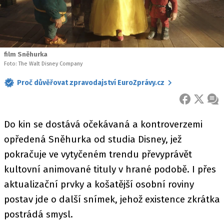
film Sněhurka
Foto: The Walt Disney Company
Proč důvěřovat zpravodajství EuroZprávy.cz
FACEBOOK
X
ZPR
Do kin se dostává očekávaná a kontroverzemi
opředená Sněhurka od studia Disney, jež
pokračuje ve vytyčeném trendu převyprávět
kultovní animované tituly v hrané podobě. I přes
aktualizační prvky a košatější osobní roviny
postav jde o další snímek, jehož existence zkrátka
postrádá smysl.