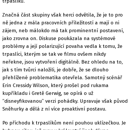
trpaslíků.
Značná část skupiny však herci odvětila, že je to pro
ně jedna z mála pracovních příležitostí a mají o ni
zájem, neb málokdo má tak prominentní postavení,
jako zrovna on. Diskuse poukázala na systémové
problémy a její polarizující povaha vedla k tomu, že
trpaslíci, kterým se tak ve filmu ovšem nikdy
neřekne, jsou vytvoření digitálně. Bez ohledu na to,
jak s tím tvůrci naložili, je dobře, že se dlouho
přehlížené problematika otevřela. Samotný scénář
Erin Cressidy Wilson, který prošel pod rukama
kupříkladu i Gretě Gerwig, se opírá o už
“disneyfikovanou” verzi pohádky. Upravuje však původ
Sněhurky a dělá z ní více proaktivní postavu.
Po příchodu k trpaslíkům není pouhou uklízečkou. Je