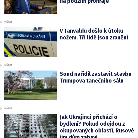
na podzim prohraje
včera
V Tanvaldu došlo k útoku
nožem. Tři lidé jsou zranění
včera
Soud nařídil zastavit stavbu
Trumpova tanečního sálu
včera
Jak Ukrajinci přichází o
bydlení? Pokud odejdou z
okupovaných oblastí, Rusové
jim dům zabaví