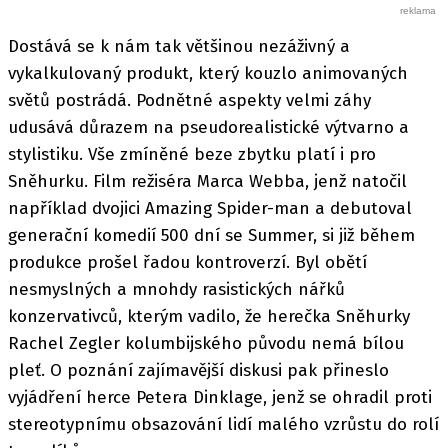
Dostává se k nám tak většinou nezáživný a
vykalkulovaný produkt, který kouzlo animovaných
světů postrádá. Podnětné aspekty velmi záhy
udusává důrazem na pseudorealistické výtvarno a
stylistiku. Vše zmíněné beze zbytku platí i pro
Sněhurku. Film režiséra Marca Webba, jenž natočil
například dvojici Amazing Spider-man a debutoval
generační komedií 500 dní se Summer, si již během
produkce prošel řadou kontroverzí. Byl obětí
nesmyslných a mnohdy rasistických nářků
konzervativců, kterým vadilo, že herečka Sněhurky
Rachel Zegler kolumbijského původu nemá bílou
pleť. O poznání zajímavější diskusi pak přineslo
vyjádření herce Petera Dinklage, jenž se ohradil proti
stereotypnímu obsazování lidí malého vzrůstu do rolí