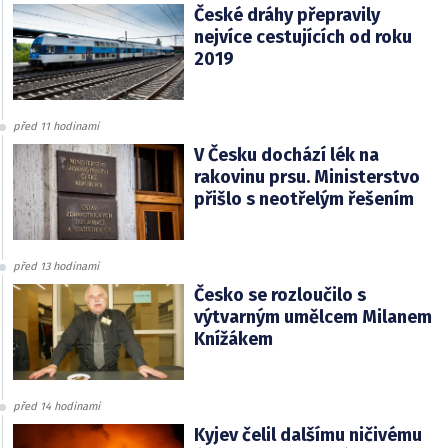
České dráhy přepravily
nejvíce cestujících od roku
2019
před 11 hodinami
V Česku dochází lék na
rakovinu prsu. Ministerstvo
přišlo s neotřelým řešením
před 13 hodinami
Česko se rozloučilo s
výtvarným umělcem Milanem
Knížákem
před 14 hodinami
Kyjev čelil dalšímu ničivému