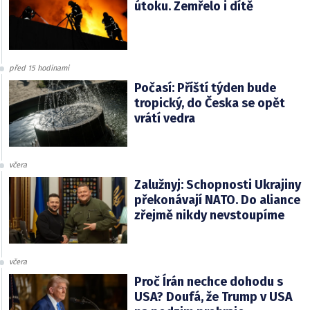
útoku. Zemřelo i dítě
před 15 hodinami
Počasí: Příští týden bude
tropický, do Česka se opět
vrátí vedra
včera
Zalužnyj: Schopnosti Ukrajiny
překonávají NATO. Do aliance
zřejmě nikdy nevstoupíme
včera
Proč Írán nechce dohodu s
USA? Doufá, že Trump v USA