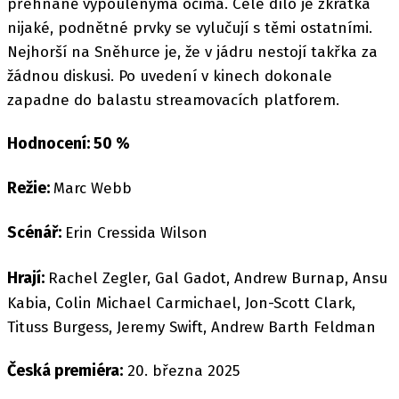
přehnaně vypoulenýma očima. Celé dílo je zkrátka
nijaké, podnětné prvky se vylučují s těmi ostatními.
Nejhorší na Sněhurce je, že v jádru nestojí takřka za
žádnou diskusi. Po uvedení v kinech dokonale
zapadne do balastu streamovacích platforem.
Hodnocení: 50 %
Režie:
Marc Webb
Scénář:
Erin Cressida Wilson
Hrají:
Rachel Zegler, Gal Gadot, Andrew Burnap, Ansu
Kabia, Colin Michael Carmichael, Jon-Scott Clark,
Tituss Burgess, Jeremy Swift, Andrew Barth Feldman
Česká premiéra:
20. března 2025