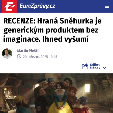
MEN
RECENZE: Hraná Sněhurka je
generickým produktem bez
imaginace. Ihned vyšumí
Martin Pleštil
20. března 2025 19:45
Sdílet
článek