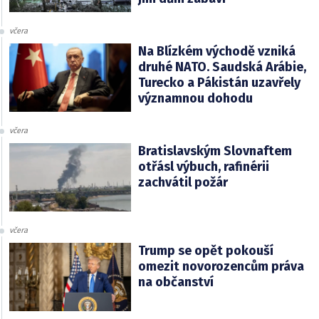
včera
Na Blízkém východě vzniká
druhé NATO. Saudská Arábie,
Turecko a Pákistán uzavřely
významnou dohodu
včera
Bratislavským Slovnaftem
otřásl výbuch, rafinérii
zachvátil požár
včera
Trump se opět pokouší
omezit novorozencům práva
na občanství