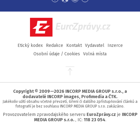
Přejít
Přejít
Přejít
Přejít
na
na
na
na
Facebook
Twitter
Instagram
YouTube
EuroZprávy.cz
Etický kodex
Redakce
Kontakt
Vydavatel
Inzerce
Osobní údaje / Cookies
Volná místa
Přejít
na
začátek
stránky
Copyright © 2009—2026 INCORP MEDIA GROUP s.r.o., a
dodavatelé INCORP images, Profimedia a ČTK.
Jakékoliv užití obsahu včetně převzetí, šíření či dalšího zpřístupňování článků a
fotografií je bez souhlasu INCORP MEDIA GROUP s.r.o. zakázáno.
Provozovatelem zpravodajského serveru
EuroZprávy.cz
je
INCORP
MEDIA GROUP s.r.o.
, IC:
118 23 054
.