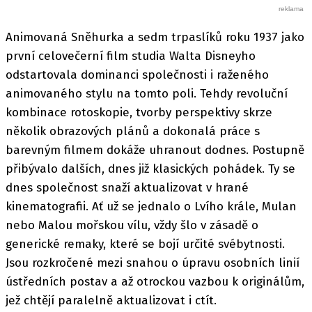
Animovaná Sněhurka a sedm trpaslíků roku 1937 jako
první celovečerní film studia Walta Disneyho
odstartovala dominanci společnosti i raženého
animovaného stylu na tomto poli. Tehdy revoluční
kombinace rotoskopie, tvorby perspektivy skrze
několik obrazových plánů a dokonalá práce s
barevným filmem dokáže uhranout dodnes. Postupně
přibývalo dalších, dnes již klasických pohádek. Ty se
dnes společnost snaží aktualizovat v hrané
kinematografii. Ať už se jednalo o Lvího krále, Mulan
nebo Malou mořskou vílu, vždy šlo v zásadě o
generické remaky, které se bojí určité svébytnosti.
Jsou rozkročené mezi snahou o úpravu osobních linií
ústředních postav a až otrockou vazbou k originálům,
jež chtějí paralelně aktualizovat i ctít.