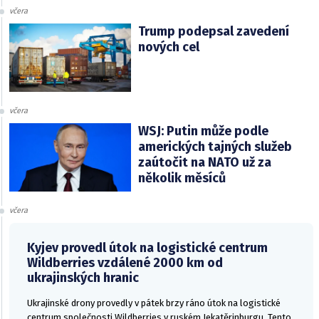
včera
Trump podepsal zavedení
nových cel
včera
WSJ: Putin může podle
amerických tajných služeb
zaútočit na NATO už za
několik měsíců
včera
Kyjev provedl útok na logistické centrum
Wildberries vzdálené 2000 km od
ukrajinských hranic
Ukrajinské drony provedly v pátek brzy ráno útok na logistické
centrum společnosti Wildberries v ruském Jekatěrinburgu. Tento