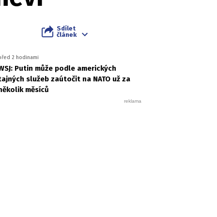
Sdílet
článek
před 2 hodinami
WSJ: Putin může podle amerických
tajných služeb zaútočit na NATO už za
několik měsíců