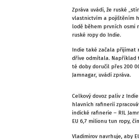
Zpráva uvádí, že ruské „st
vlastnictvím a pojištěním h
lodě během prvních osmi mě
ruské ropy do Indie.
Indie také začala přijímat
dříve odmítala. Například 
té doby doručil přes 200 0
Jamnagar, uvádí zpráva.
Celkový dovoz paliv z Indie
hlavních rafinerií zpracováv
indické rafinerie – RIL Ja
EU 6,7 milionu tun ropy, čí
Vladimirov navrhuje, aby E