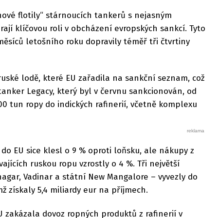
ínové flotily“ stárnoucích tankerů s nejasným
rají klíčovou roli v obcházení evropských sankcí. Tyto
síců letošního roku dopravily téměř tři čtvrtiny
 ruské lodě, které EU zařadila na sankční seznam, což
tanker Legacy, který byl v červnu sankcionován, od
00 tun ropy do indických rafinerií, včetně komplexu
 do EU sice klesl o 9 % oproti loňsku, ale nákupy z
ajících ruskou ropu vzrostly o 4 %. Tři největší
mnagar, Vadinar a státní New Mangalore – vyvezly do
mž získaly 5,4 miliardy eur na příjmech.
U zakázala dovoz ropných produktů z rafinerií v