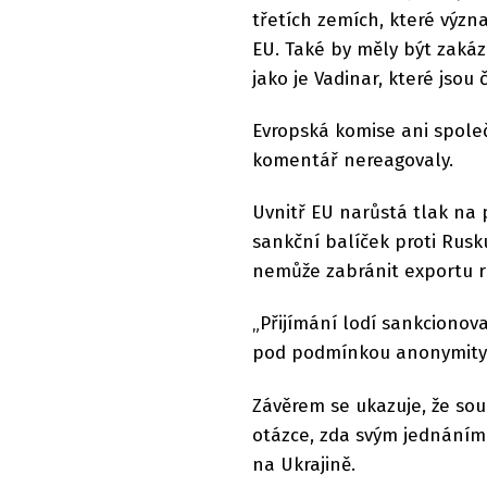
třetích zemích, které význ
EU. Také by měly být zakáz
jako je Vadinar, které jsou
Evropská komise ani společ
komentář nereagovaly.
Uvnitř EU narůstá tlak na př
sankční balíček proti Rusku
nemůže zabránit exportu r
„Přijímání lodí sankcionov
pod podmínkou anonymity. 
Závěrem se ukazuje, že sou
otázce, zda svým jednání
na Ukrajině.