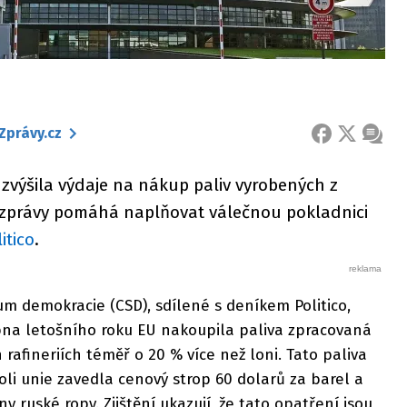
Zprávy.cz
FACEBOOK
X
ZPRÁ
 zvýšila výdaje na nákup paliv vyrobených z
vé zprávy pomáhá naplňovat válečnou pokladnici
itico
.
um demokracie (CSD), sdílené s deníkem Politico,
rpna letošního roku EU nakoupila paliva zpracovaná
 rafineriích téměř o 20 % více než loni. Tato paliva
oli unie zavedla cenový strop 60 dolarů za barel a
y ruské ropy. Zjištění ukazují, že tato opatření jsou