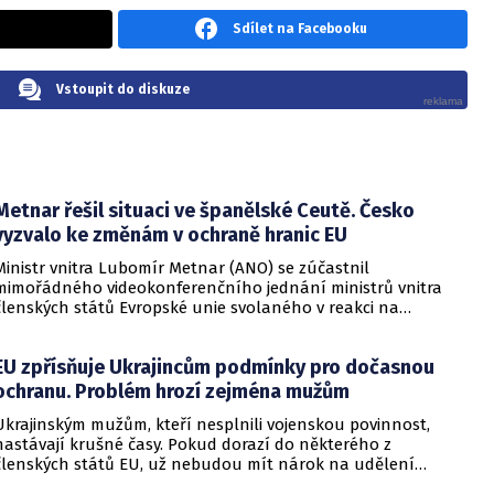
Sdílet na Facebooku
Vstoupit do diskuze
Metnar řešil situaci ve španělské Ceutě. Česko
vyzvalo ke změnám v ochraně hranic EU
Ministr vnitra Lubomír Metnar (ANO) se zúčastnil
mimořádného videokonferenčního jednání ministrů vnitra
členských států Evropské unie svolaného v reakci na
migrační situaci ve španělské exklávě Ceuta. Hlavním
tématem byl aktuální vývoj, přijatá opatření i další postup
EU zpřísňuje Ukrajincům podmínky pro dočasnou
při ochraně vnějších hranic Evropské unie.
ochranu. Problém hrozí zejména mužům
Ukrajinským mužům, kteří nesplnili vojenskou povinnost,
nastávají krušné časy. Pokud dorazí do některého z
členských států EU, už nebudou mít nárok na udělení
dočasné ochrany. Bylo totiž zveřejněno nové rozhodnutí