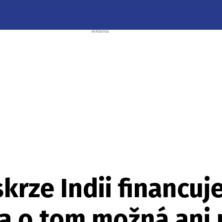
skrze Indii financu
a o tom možná ani 