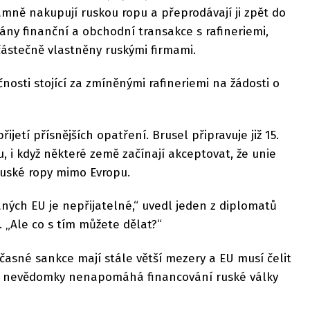
amně nakupují ruskou ropu a přeprodávají ji zpět do
ány finanční a obchodní transakce s rafineriemi,
 částečně vlastněny ruskými firmami.
nosti stojící za zmíněnými rafineriemi na žádosti o
ijetí přísnějších opatření. Brusel připravuje již 15.
, i když některé země začínají akceptovat, že unie
uské ropy mimo Evropu.
aných EU je nepřijatelné,“ uvedl jeden z diplomatů
„Ale co s tím můžete dělat?“
časné sankce mají stále větší mezery a EU musí čelit
m nevědomky nenapomáhá financování ruské války