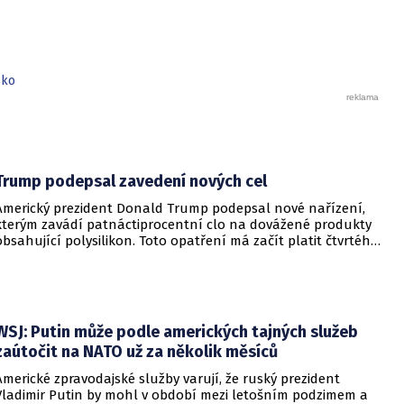
Rady EU, které upravuje podmínky pro udělování dočasné
ochrany a zároveň ji prodlužuje. Informovalo o tom
ministerstvo vnitra.
sko
Trump podepsal zavedení nových cel
Americký prezident Donald Trump podepsal nové nařízení,
kterým zavádí patnáctiprocentní clo na dovážené produkty
obsahující polysilikon. Toto opatření má začít platit čtvrtého
prosince a jeho hlavním úkolem je podpořit domácí
dodavatelské řetězce v oblasti mikročipů i solárních panelů.
WSJ: Putin může podle amerických tajných služeb
zaútočit na NATO už za několik měsíců
Americké zpravodajské služby varují, že ruský prezident
Vladimir Putin by mohl v období mezi letošním podzimem a