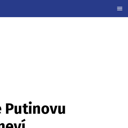
MEN
je Putinovu
neví