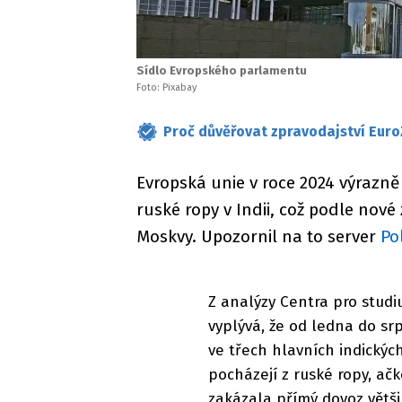
Sídlo Evropského parlamentu
Foto: Pixabay
Proč důvěřovat zpravodajství Euro
Evropská unie v roce 2024 výrazně
ruské ropy v Indii, což podle no
Moskvy. Upozornil na to server
Pol
Z analýzy Centra pro studi
vyplývá, že od ledna do s
ve třech hlavních indických
pocházejí z ruské ropy, ačk
zakázala přímý dovoz většin