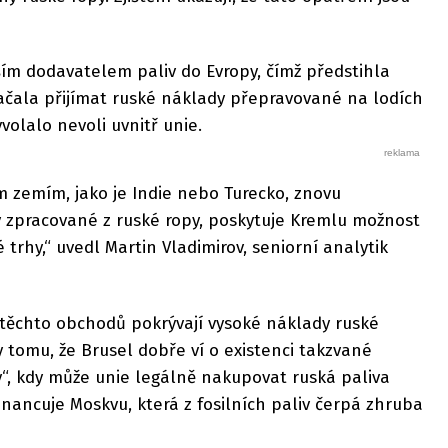
tším dodavatelem paliv do Evropy, čímž předstihla
ačala přijímat ruské náklady přepravované na lodích
volalo nevoli uvnitř unie.
m zemím, jako je Indie nebo Turecko, znovu
 zpracované z ruské ropy, poskytuje Kremlu možnost
trhy,“ uvedl Martin Vladimirov, seniorní analytik
 těchto obchodů pokrývají vysoké náklady ruské
y tomu, že Brusel dobře ví o existenci takzvané
“, kdy může unie legálně nakupovat ruská paliva
inancuje Moskvu, která z fosilních paliv čerpá zhruba