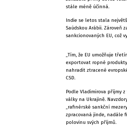
stále méně účinná.
Indie se letos stala nejvě
Saúdskou Arábii. Zároveň z
sankcionovaných EU, což vy
„Tím, že EU umožňuje třetí
exportovat ropné produkty
nahradit ztracené evropské 
CSD.
Podle Vladimirova příjmy z
války na Ukrajině. Navzdor
„rafinérské sankční mezery
zpracovaná jinde, nadále f
polovinu svých příjmů.