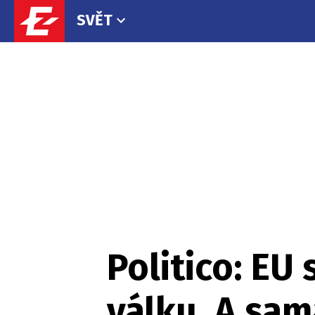
SVĚT
Politico: EU 
válku. A sam