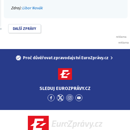
Zdroj:
Libor Novák
DALŠÍ ZPRÁVY
Proč důvěřovat zpravodajství EuroZprávy.cz
SLEDUJ EUROZPRÁVY.CZ
Přejít
Přejít
Přejít
Přejít
na
na
na
na
Facebook
Twitter
Instagram
YouTube
EuroZprávy.cz