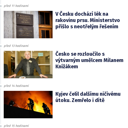
před 11 hodinami
V Česku dochází lék na
rakovinu prsu. Ministerstvo
přišlo s neotřelým řešením
před 13 hodinami
Česko se rozloučilo s
výtvarným umělcem Milanem
Knížákem
před 14 hodinami
Kyjev čelil dalšímu ničivému
útoku. Zemřelo i dítě
před 15 hodinami