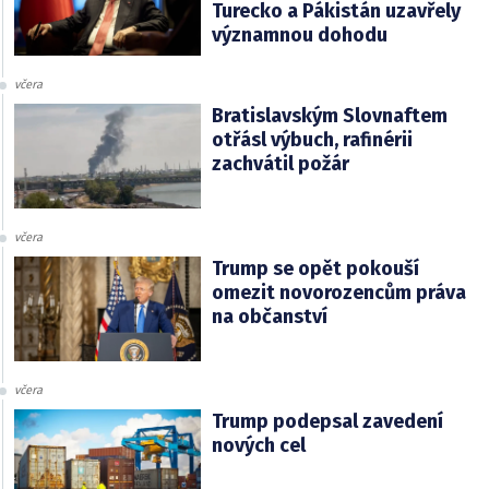
Turecko a Pákistán uzavřely
významnou dohodu
včera
Bratislavským Slovnaftem
otřásl výbuch, rafinérii
zachvátil požár
včera
Trump se opět pokouší
omezit novorozencům práva
na občanství
včera
Trump podepsal zavedení
nových cel