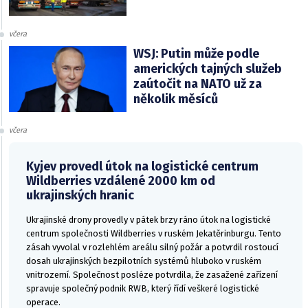
včera
WSJ: Putin může podle
amerických tajných služeb
zaútočit na NATO už za
několik měsíců
včera
Kyjev provedl útok na logistické centrum
Wildberries vzdálené 2000 km od
ukrajinských hranic
Ukrajinské drony provedly v pátek brzy ráno útok na logistické
centrum společnosti Wildberries v ruském Jekatěrinburgu. Tento
zásah vyvolal v rozlehlém areálu silný požár a potvrdil rostoucí
dosah ukrajinských bezpilotních systémů hluboko v ruském
vnitrozemí. Společnost posléze potvrdila, že zasažené zařízení
spravuje společný podnik RWB, který řídí veškeré logistické
operace.