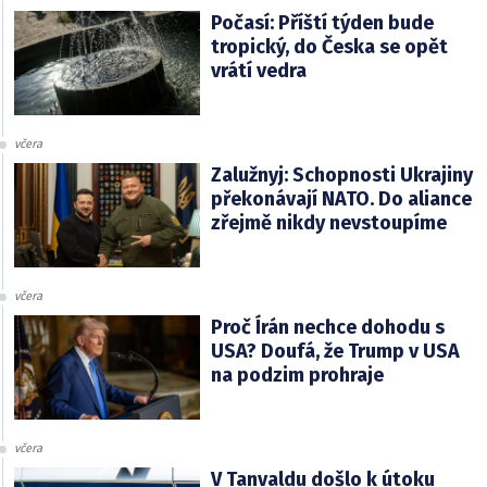
Počasí: Příští týden bude
tropický, do Česka se opět
vrátí vedra
včera
Zalužnyj: Schopnosti Ukrajiny
překonávají NATO. Do aliance
zřejmě nikdy nevstoupíme
včera
Proč Írán nechce dohodu s
USA? Doufá, že Trump v USA
na podzim prohraje
včera
V Tanvaldu došlo k útoku