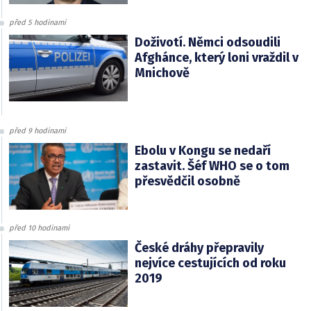
před 5 hodinami
Doživotí. Němci odsoudili
Afghánce, který loni vraždil v
Mnichově
před 9 hodinami
Ebolu v Kongu se nedaří
zastavit. Šéf WHO se o tom
přesvědčil osobně
před 10 hodinami
České dráhy přepravily
nejvíce cestujících od roku
2019