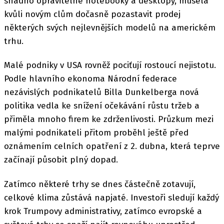
snadno opravitelné notebooky a desktopy, musela
kvůli novým clům dočasně pozastavit prodej
některých svých nejlevnějších modelů na americkém
trhu.
Malé podniky v USA rovněž pociťují rostoucí nejistotu.
Podle hlavního ekonoma Národní federace
nezávislých podnikatelů Billa Dunkelberga nová
politika vedla ke snížení očekávání růstu tržeb a
přiměla mnoho firem ke zdrženlivosti. Průzkum mezi
malými podnikateli přitom proběhl ještě před
oznámením celních opatření z 2. dubna, která teprve
začínají působit plný dopad.
Zatímco některé trhy se dnes částečně zotavují,
celkové klima zůstává napjaté. Investoři sledují každý
krok Trumpovy administrativy, zatímco evropské a