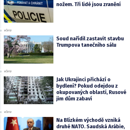
nožem. Tři lidé jsou zranění
včera
Soud nařídil zastavit stavbu
Trumpova tanečního sálu
včera
Jak Ukrajinci přichází o
bydlení? Pokud odejdou z
okupovaných oblastí, Rusové
jim dům zabaví
včera
Na Blízkém východě vzniká
druhé NATO. Saudská Arábie,