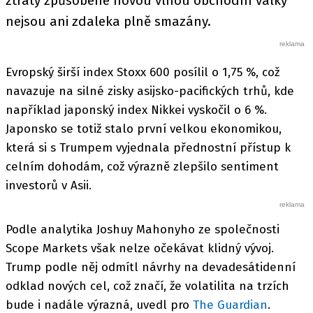
ztráty způsobené novou vlnou obchodní války
nejsou ani zdaleka plně smazány.
Evropský širší index Stoxx 600 posílil o 1,75 %, což
navazuje na silné zisky asijsko-pacifických trhů, kde
například japonský index Nikkei vyskočil o 6 %.
Japonsko se totiž stalo první velkou ekonomikou,
která si s Trumpem vyjednala přednostní přístup k
celním dohodám, což výrazně zlepšilo sentiment
investorů v Asii.
Podle analytika Joshuy Mahonyho ze společnosti
Scope Markets však nelze očekávat klidný vývoj.
Trump podle něj odmítl návrhy na devadesátidenní
odklad nových cel, což značí, že volatilita na trzích
bude i nadále výrazná, uvedl pro
The Guardian
.