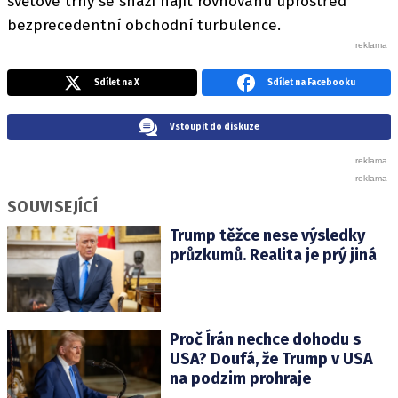
světové trhy se snaží najít rovnováhu uprostřed
bezprecedentní obchodní turbulence.
Sdílet na X
Sdílet na Facebooku
Vstoupit do diskuze
SOUVISEJÍCÍ
Trump těžce nese výsledky
průzkumů. Realita je prý jiná
Proč Írán nechce dohodu s
USA? Doufá, že Trump v USA
na podzim prohraje