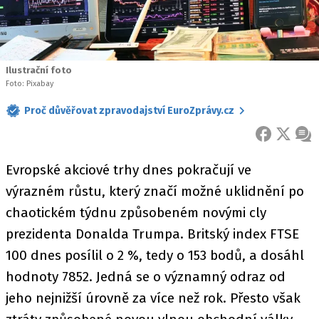
Ilustrační foto
Foto: Pixabay
Proč důvěřovat zpravodajství EuroZprávy.cz
FACEBOOK
X
ZPR
Evropské akciové trhy dnes pokračují ve
výrazném růstu, který značí možné uklidnění po
chaotickém týdnu způsobeném novými cly
prezidenta Donalda Trumpa. Britský index FTSE
100 dnes posílil o 2 %, tedy o 153 bodů, a dosáhl
hodnoty 7852. Jedná se o významný odraz od
jeho nejnižší úrovně za více než rok. Přesto však