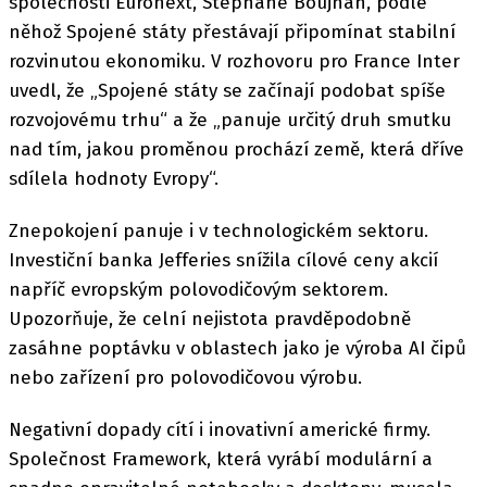
společnosti Euronext, Stephane Boujnah, podle
něhož Spojené státy přestávají připomínat stabilní
rozvinutou ekonomiku. V rozhovoru pro France Inter
uvedl, že „Spojené státy se začínají podobat spíše
rozvojovému trhu“ a že „panuje určitý druh smutku
nad tím, jakou proměnou prochází země, která dříve
sdílela hodnoty Evropy“.
Znepokojení panuje i v technologickém sektoru.
Investiční banka Jefferies snížila cílové ceny akcií
napříč evropským polovodičovým sektorem.
Upozorňuje, že celní nejistota pravděpodobně
zasáhne poptávku v oblastech jako je výroba AI čipů
nebo zařízení pro polovodičovou výrobu.
Negativní dopady cítí i inovativní americké firmy.
Společnost Framework, která vyrábí modulární a