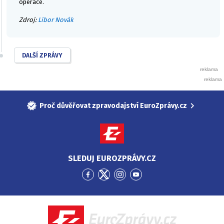
operace.
Zdroj:
Libor Novák
DALŠÍ ZPRÁVY
Proč důvěřovat zpravodajství EuroZprávy.cz
SLEDUJ EUROZPRÁVY.CZ
Přejít
Přejít
Přejít
Přejít
na
na
na
na
Facebook
Twitter
Instagram
YouTube
EuroZprávy.cz