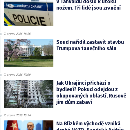
V Tanvaldu došlo k útoku
nožem. Tři lidé jsou zranění
7. srpna 2026 18:26
Soud nařídil zastavit stavbu
Trumpova tanečního sálu
7. srpna 2026 17:09
Jak Ukrajinci přichází o
bydlení? Pokud odejdou z
okupovaných oblastí, Rusové
jim dům zabaví
7. srpna 2026 15:54
Na Blízkém východě vzniká
druhé NATO. Saudská Arábie,