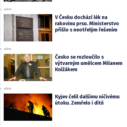
včera
V Česku dochází lék na
rakovinu prsu. Ministerstvo
přišlo s neotřelým řešením
včera
Česko se rozloučilo s
výtvarným umělcem Milanem
Knížákem
včera
Kyjev čelil dalšímu ničivému
útoku. Zemřelo i dítě