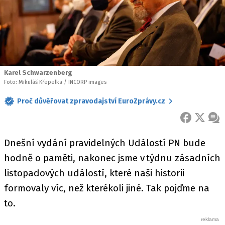
Karel Schwarzenberg
Foto: Mikuláš Křepelka / INCORP images
Proč důvěřovat zpravodajství EuroZprávy.cz
FACEBOOK
X
ZPR
Dnešní vydání pravidelných Událostí PN bude
hodně o paměti, nakonec jsme v týdnu zásadních
listopadových událostí, které naši historii
formovaly víc, než kterékoli jiné. Tak pojďme na
to.