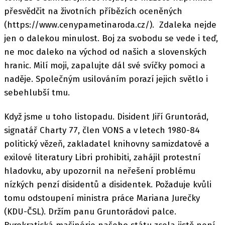
přesvědčit na životních příbězích oceněných
(https://www.cenypametinaroda.cz/). Zdaleka nejde
jen o dalekou minulost. Boj za svobodu se vede i teď,
ne moc daleko na východ od našich a slovenských
hranic. Milí moji, zapalujte dál své svíčky pomoci a
naděje. Společným usilováním porazí jejich světlo i
sebehlubší tmu.
Když jsme u toho listopadu. Disident Jiří Gruntorád,
signatář Charty 77, člen VONS a v letech 1980-84
politický vězeň, zakladatel knihovny samizdatové a
exilové literatury Libri prohibiti, zahájil protestní
hladovku, aby upozornil na neřešení problému
nízkých penzí disidentů a disidentek. Požaduje kvůli
tomu odstoupení ministra práce Mariana Jurečky
(KDU-ČSL). Držím panu Gruntorádovi palce.