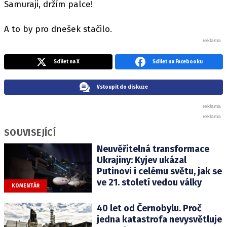
Samuraji, držím palce!
A to by pro dnešek stačilo.
Sdílet na X
Sdílet na Facebooku
Vstoupit do diskuze
SOUVISEJÍCÍ
Neuvěřitelná transformace
Ukrajiny: Kyjev ukázal
Putinovi i celému světu, jak se
ve 21. století vedou války
KOMENTÁŘ
40 let od Černobylu. Proč
jedna katastrofa nevysvětluje