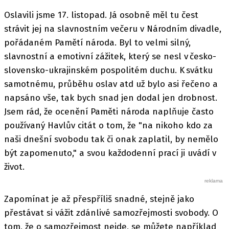
Oslavili jsme 17. listopad. Já osobně měl tu čest
strávit jej na slavnostním večeru v Národním divadle,
pořádaném Pamětí národa. Byl to velmi silný,
slavnostní a emotivní zážitek, který se nesl v česko-
slovensko-ukrajinském pospolitém duchu. K svátku
samotnému, průběhu oslav atd už bylo asi řečeno a
napsáno vše, tak bych snad jen dodal jen drobnost.
Jsem rád, že ocenění Paměti národa naplňuje často
používaný Havlův citát o tom, že "na nikoho kdo za
naši dnešní svobodu tak či onak zaplatil, by nemělo
být zapomenuto," a svou každodenní prací ji uvádí v
život.
Zapomínat je až přespříliš snadné, stejně jako
přestávat si vážit zdánlivé samozřejmosti svobody. O
tom, že o samozřejmost nejde, se můžete například