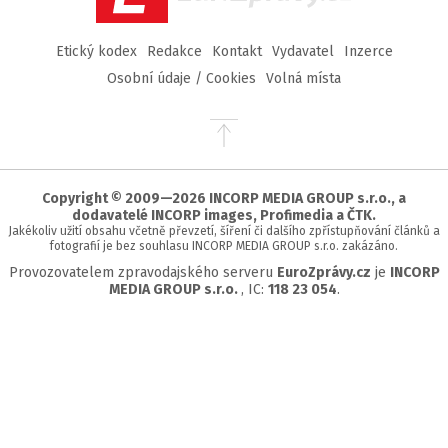
Etický kodex
Redakce
Kontakt
Vydavatel
Inzerce
Osobní údaje / Cookies
Volná místa
Přejít
na
začátek
stránky
Copyright © 2009—2026 INCORP MEDIA GROUP s.r.o., a
dodavatelé INCORP images, Profimedia a ČTK.
Jakékoliv užití obsahu včetně převzetí, šíření či dalšího zpřístupňování článků a
fotografií je bez souhlasu INCORP MEDIA GROUP s.r.o. zakázáno.
Provozovatelem zpravodajského serveru
EuroZprávy.cz
je
INCORP
MEDIA GROUP s.r.o.
, IC:
118 23 054
.