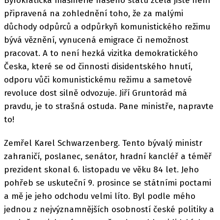
Byrokratická mašinérie našeho státu zcela jistě není
připravená na zohlednění toho, že za malými
důchody odpůrců a odpůrkyň komunistického režimu
bývá věznění, vynucená emigrace či nemožnost
pracovat. A to není hezká vizitka demokratického
Česka, které se od činnosti disidentského hnutí,
odporu vůči komunistickému režimu a sametové
revoluce dost silně odvozuje. Jiří Gruntorád má
pravdu, je to strašná ostuda. Pane ministře, napravte
to!
Zemřel Karel Schwarzenberg. Tento bývalý ministr
zahraničí, poslanec, senátor, hradní kancléř a téměř
prezident skonal 6. listopadu ve věku 84 let. Jeho
pohřeb se uskuteční 9. prosince se státními poctami
a mě je jeho odchodu velmi líto. Byl podle mého
jednou z nejvýznamnějších osobností české politiky a