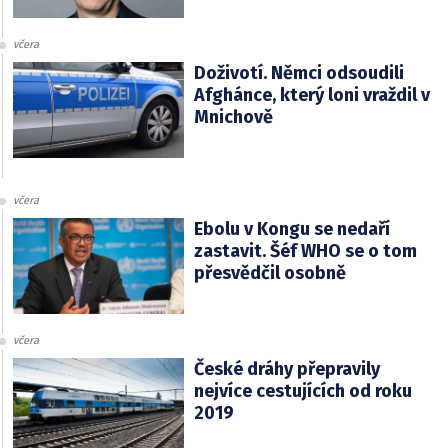
včera
Doživotí. Němci odsoudili
Afghánce, který loni vraždil v
Mnichově
včera
Ebolu v Kongu se nedaří
zastavit. Šéf WHO se o tom
přesvědčil osobně
včera
České dráhy přepravily
nejvíce cestujících od roku
2019