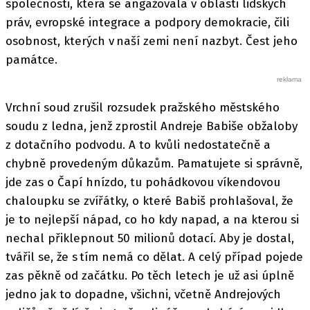
společnosti, která se angažovala v oblasti lidských
práv, evropské integrace a podpory demokracie, čili
osobnost, kterých v naší zemi není nazbyt. Čest jeho
památce.
Vrchní soud zrušil rozsudek pražského městského
soudu z ledna, jenž zprostil Andreje Babiše obžaloby
z dotačního podvodu. A to kvůli nedostatečně a
chybně provedeným důkazům. Pamatujete si správně,
jde zas o Čapí hnízdo, tu pohádkovou víkendovou
chaloupku se zvířátky, o které Babiš prohlašoval, že
je to nejlepší nápad, co ho kdy napad, a na kterou si
nechal přiklepnout 50 milionů dotací. Aby je dostal,
tvářil se, že s tím nemá co dělat. A celý případ pojede
zas pěkně od začátku. Po těch letech je už asi úplně
jedno jak to dopadne, všichni, včetně Andrejových