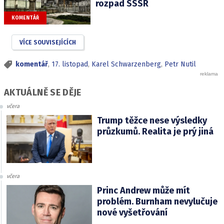
rozpad SSSR
KOMENTÁŘ
VÍCE SOUVISEJÍCÍCH
komentář
,
17. listopad
,
Karel Schwarzenberg
,
Petr Nutil
AKTUÁLNĚ SE DĚJE
včera
Trump těžce nese výsledky
průzkumů. Realita je prý jiná
včera
Princ Andrew může mít
problém. Burnham nevylučuje
nové vyšetřování