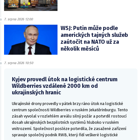
7. srpna 2026 12:00
WSJ: Putin může podle
amerických tajných služeb
zaútočit na NATO už za
několik měsíců
7. srpna 2026 10:50
Kyjev provedl útok na logistické centrum
Wildberries vzdálené 2000 km od
ukrajinských hranic
Ukrajinské drony provedly v pátek brzy ráno útok na logistické
centrum společnosti Wildberries v ruském Jekatěrinburgu. Tento
zásah vyvolal v rozlehlém areálu silný požár a potvrdil rostoucí
dosah ukrajinských bezpilotních systémů hluboko v ruském
vnitrozemí. Společnost posléze potvrdila, že zasažené zařízení
spravuje společný podnik RWB, který řídí veškeré logistické