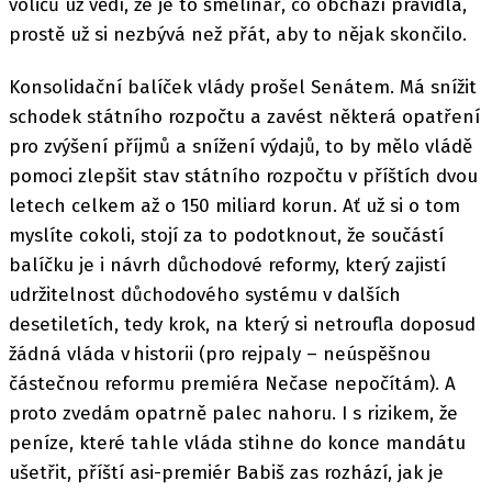
voličů už vědí, že je to šmelinář, co obchází pravidla,
prostě už si nezbývá než přát, aby to nějak skončilo.
Konsolidační balíček vlády prošel Senátem. Má snížit
schodek státního rozpočtu a zavést některá opatření
pro zvýšení příjmů a snížení výdajů, to by mělo vládě
pomoci zlepšit stav státního rozpočtu v příštích dvou
letech celkem až o 150 miliard korun. Ať už si o tom
myslíte cokoli, stojí za to podotknout, že součástí
balíčku je i návrh důchodové reformy, který zajistí
udržitelnost důchodového systému v dalších
desetiletích, tedy krok, na který si netroufla doposud
žádná vláda v historii (pro rejpaly – neúspěšnou
částečnou reformu premiéra Nečase nepočítám). A
proto zvedám opatrně palec nahoru. I s rizikem, že
peníze, které tahle vláda stihne do konce mandátu
ušetřit, příští asi-premiér Babiš zas rozhází, jak je