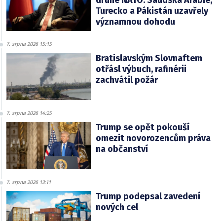
Turecko a Pákistán uzavřely
významnou dohodu
7. srpna 2026 15:15
Bratislavským Slovnaftem
otřásl výbuch, rafinérii
zachvátil požár
7. srpna 2026 14:25
Trump se opět pokouší
omezit novorozencům práva
na občanství
7. srpna 2026 13:11
Trump podepsal zavedení
nových cel