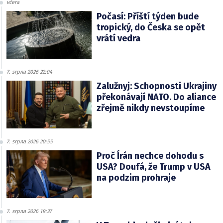
včera
Počasí: Příští týden bude
tropický, do Česka se opět
vrátí vedra
7. srpna 2026 22:04
Zalužnyj: Schopnosti Ukrajiny
překonávají NATO. Do aliance
zřejmě nikdy nevstoupíme
7. srpna 2026 20:55
Proč Írán nechce dohodu s
USA? Doufá, že Trump v USA
na podzim prohraje
7. srpna 2026 19:37