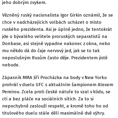
jeho dobrým zvykem.
Vězněný ruský nacionalista Igor Girkin oznámil, že se
chce v nadcházejících volbách ucházet o místo
ruského prezidenta. Asi je úplně jedno, že tentokrát
jde o bývalého velitele proruských separatistů na
Donbase, asi stejně vypadne nakonec z okna, nebo
mu někdo dá do čaje nervový jed, jak se to tak
neposlušným Rusům často děje. Prezidentem jistě
nebude.
Zápasník MMA Jiří Procházka na body v New Yorku
prohrál v duelu UFC s aktuálním šampionem Alexem
Pereirou. Zcela proti české nátuře to vzal v klidu, se
ctí a bez pláče na sociálních sítích. Za to si
nepochybně zaslouží respekt, a kromě toho ho od
titulového duelu stále dělí maximálně dvě výhry.