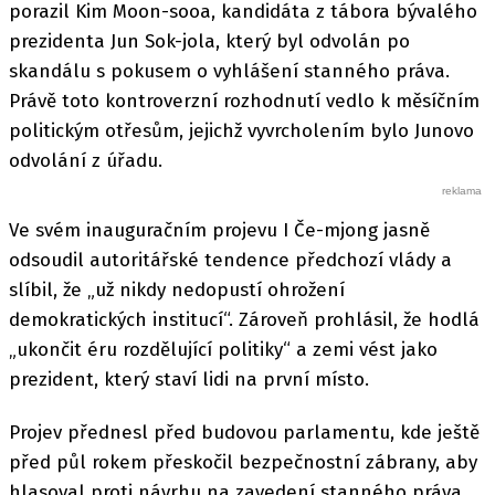
porazil Kim Moon-sooa, kandidáta z tábora bývalého
prezidenta Jun Sok-jola, který byl odvolán po
skandálu s pokusem o vyhlášení stanného práva.
Právě toto kontroverzní rozhodnutí vedlo k měsíčním
politickým otřesům, jejichž vyvrcholením bylo Junovo
odvolání z úřadu.
Ve svém inauguračním projevu I Če-mjong jasně
odsoudil autoritářské tendence předchozí vlády a
slíbil, že „už nikdy nedopustí ohrožení
demokratických institucí“. Zároveň prohlásil, že hodlá
„ukončit éru rozdělující politiky“ a zemi vést jako
prezident, který staví lidi na první místo.
Projev přednesl před budovou parlamentu, kde ještě
před půl rokem přeskočil bezpečnostní zábrany, aby
hlasoval proti návrhu na zavedení stanného práva.