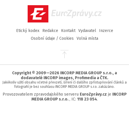
Facebook
Twitter
Instagram
YouTube
EuroZprávy.cz
Etický kodex
Redakce
Kontakt
Vydavatel
Inzerce
Osobní údaje / Cookies
Volná místa
Přejít
na
začátek
stránky
Copyright © 2009—2026 INCORP MEDIA GROUP s.r.o., a
dodavatelé INCORP images, Profimedia a ČTK.
Jakékoliv užití obsahu včetně převzetí, šíření či dalšího zpřístupňování článků a
fotografií je bez souhlasu INCORP MEDIA GROUP s.r.o. zakázáno.
Provozovatelem zpravodajského serveru
EuroZprávy.cz
je
INCORP
MEDIA GROUP s.r.o.
, IC:
118 23 054
.