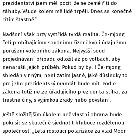
prezidentství jsem měl pocit, že se země řítí do
záhuby. Všude kolem mě lidé trpěli. Dnes se konečně
cítím šťastně.“
Nadšení však brzy vystřídá tvrdá realita. Če-mjong
čelí probíhajícímu soudnímu řízení kvůli údajnému
porušení volebního zákona. Nejvyšší soud
projednávání případu odložil až po volbách, aby
nenarušil jejich průběh. Pokud by byl I Če-mjong
shledán vinným, není zatím jasné, jaké důsledky to
pro jeho prezidentský mandát bude mít. Podle
zákona totiž nelze úřadujícího prezidenta stíhat za
trestné činy, s výjimkou zrady nebo povstání.
Ještě složitějším úkolem než vlastní obrana bude
pokusit se skutečně sjednotit hluboce rozdělenou
společnost. „Léta rostoucí polarizace za vlád Moon