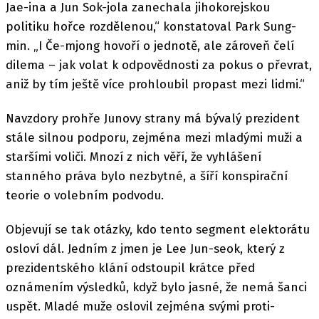
Jae-ina a Jun Sok-jola zanechala jihokorejskou
politiku hořce rozdělenou,“ konstatoval Park Sung-
min. „I Če-mjong hovoří o jednotě, ale zároveň čelí
dilema – jak volat k odpovědnosti za pokus o převrat,
aniž by tím ještě více prohloubil propast mezi lidmi.“
Navzdory prohře Junovy strany má bývalý prezident
stále silnou podporu, zejména mezi mladými muži a
staršími voliči. Mnozí z nich věří, že vyhlášení
stanného práva bylo nezbytné, a šíří konspirační
teorie o volebním podvodu.
Objevují se tak otázky, kdo tento segment elektorátu
osloví dál. Jedním z jmen je Lee Jun-seok, který z
prezidentského klání odstoupil krátce před
oznámením výsledků, když bylo jasné, že nemá šanci
uspět. Mladé muže oslovil zejména svými proti-