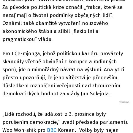
Za původce politické krize označil „frakce, které se
nezajímají o životní podmínky obyčejných lidí“.
Oznámil také okamžité vytvoření nouzového
ekonomického štábu a slíbil „flexibilní a
pragmatickou“ vládu.
Pro I Če-mjonga, jehož politickou kariéru provázely
skandály včetně obvinění z korupce a rodinných
sporů, jde o mimořádný návrat na výsluní. Analytici
přesto upozorňují, že jeho vítězství je především
důsledkem rozhořčení veřejnosti nad zhroucením
demokratických hodnot za vlády Jun Sok-jola.
„Lidé rozhodli, že události z 3. prosince byly
porušením demokracie,“ uvedl předseda parlamentu
Woo Won-shik pro
BBC
Korean. „Volby byly nejen