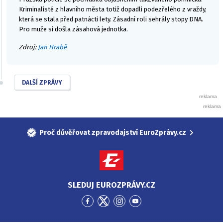
Kriminalisté z hlavního města totiž dopadli podezřelého z vraždy,
která se stala před patnácti lety. Zásadní roli sehrály stopy DNA.
Pro muže si došla zásahová jednotka.
Zdroj:
Jan Hrabě
DALŠÍ ZPRÁVY
Proč důvěřovat zpravodajství EuroZprávy.cz
SLEDUJ EUROZPRÁVY.CZ
Přejít
Přejít
Přejít
Přejít
na
na
na
na