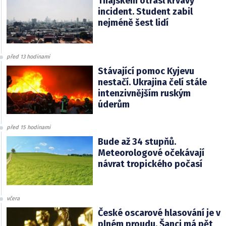
Thajskem otřásl krvavý
incident. Student zabil
nejméně šest lidí
před 13 hodinami
Stávající pomoc Kyjevu
nestačí. Ukrajina čelí stále
intenzivnějším ruským
úderům
před 15 hodinami
Bude až 34 stupňů.
Meteorologové očekávají
návrat tropického počasí
včera
České oscarové hlasování je v
plném proudu. Šanci má pět