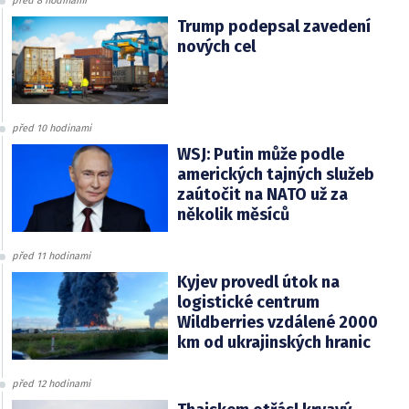
před 8 hodinami
Trump podepsal zavedení
nových cel
před 10 hodinami
WSJ: Putin může podle
amerických tajných služeb
zaútočit na NATO už za
několik měsíců
před 11 hodinami
Kyjev provedl útok na
logistické centrum
Wildberries vzdálené 2000
km od ukrajinských hranic
před 12 hodinami