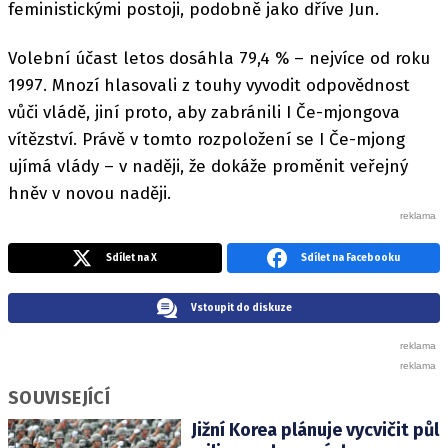
feministickými postoji, podobně jako dříve Jun.
Volební účast letos dosáhla 79,4 % – nejvíce od roku
1997. Mnozí hlasovali z touhy vyvodit odpovědnost
vůči vládě, jiní proto, aby zabránili I Če-mjongova
vítězství. Právě v tomto rozpoložení se I Če-mjong
ujímá vlády – v naději, že dokáže proměnit veřejný
hněv v novou naději.
Sdílet na X
Sdílet na Facebooku
Vstoupit do diskuze
SOUVISEJÍCÍ
Jižní Korea plánuje vycvičit půl