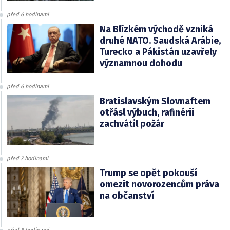
před 6 hodinami
Na Blízkém východě vzniká
druhé NATO. Saudská Arábie,
Turecko a Pákistán uzavřely
významnou dohodu
před 6 hodinami
Bratislavským Slovnaftem
otřásl výbuch, rafinérii
zachvátil požár
před 7 hodinami
Trump se opět pokouší
omezit novorozencům práva
na občanství