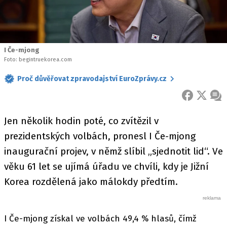
I Če-mjong
Foto: begintruekorea.com
Proč důvěřovat zpravodajství EuroZprávy.cz
FACEBOOK
X
ZPR
Jen několik hodin poté, co zvítězil v
prezidentských volbách, pronesl I Če-mjong
inaugurační projev, v němž slíbil „sjednotit lid“. Ve
věku 61 let se ujímá úřadu ve chvíli, kdy je Jižní
Korea rozdělená jako málokdy předtím.
I Če-mjong získal ve volbách 49,4 % hlasů, čímž