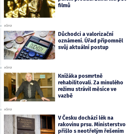
filmů
včera
Důchodci a valorizační
oznámení. Úřad připomněl
svůj aktuální postup
včera
Knížáka posmrtně
rehabilitovali. Za minulého
režimu strávil měsíce ve
vazbě
včera
V Česku dochází lék na
rakovinu prsu. Ministerstvo
přišlo s neotřelým řešením