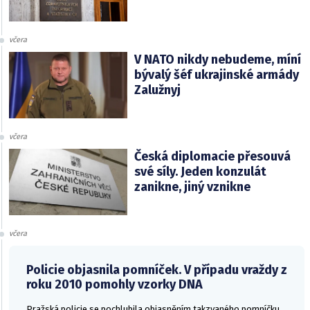
včera
V NATO nikdy nebudeme, míní
bývalý šéf ukrajinské armády
Zalužnyj
včera
Česká diplomacie přesouvá
své síly. Jeden konzulát
zanikne, jiný vznikne
včera
Policie objasnila pomníček. V případu vraždy z
roku 2010 pomohly vzorky DNA
Pražská policie se pochlubila objasněním takzvaného pomníčku.