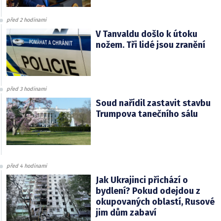
před 2 hodinami
V Tanvaldu došlo k útoku
nožem. Tři lidé jsou zranění
před 3 hodinami
Soud nařídil zastavit stavbu
Trumpova tanečního sálu
před 4 hodinami
Jak Ukrajinci přichází o
bydlení? Pokud odejdou z
okupovaných oblastí, Rusové
jim dům zabaví