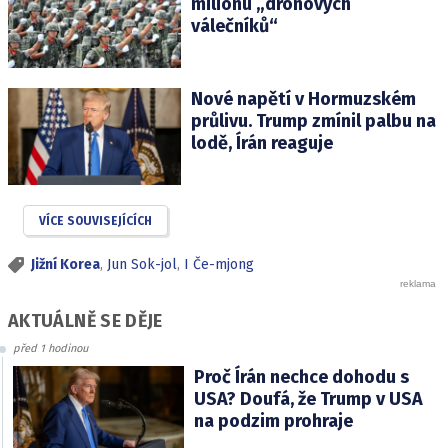
milionu „dronových
válečníků“
Nové napětí v Hormuzském
průlivu. Trump zmínil palbu na
lodě, Írán reaguje
VÍCE SOUVISEJÍCÍCH
Jižní Korea
,
Jun Sok-jol
,
I Če-mjong
AKTUÁLNĚ SE DĚJE
před 1 hodinou
Proč Írán nechce dohodu s
USA? Doufá, že Trump v USA
na podzim prohraje