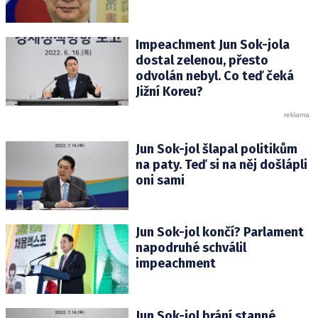
Impeachment Jun Sok-jola
dostal zelenou, přesto
odvolán nebyl. Co teď čeká
Jižní Koreu?
Jun Sok-jol šlapal politikům
na paty. Teď si na něj došlápli
oni sami
Jun Sok-jol končí? Parlament
napodruhé schválil
impeachment
Jun Sok-jol brání stanné