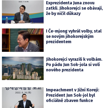
Exprezidenta Juna znovu
zatkli. Jihokorejci se obávají,
že by ničil důkazy
I Če-mjong vyhrál volby, stal
se novým jihokorejským
prezidentem
Jihokorejci vyrazili k volbám.
Po pádu Jun Sok-jola si volí
nového prezidenta
Impeachment v Jižní Koreji:
Prezident Jun Sok-jol byl
oficiálně zbaven funkce