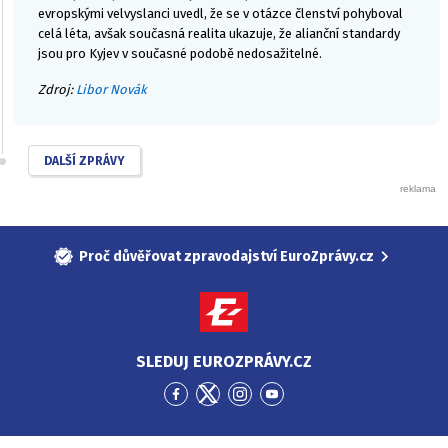
evropskými velvyslanci uvedl, že se v otázce členství pohyboval
celá léta, avšak současná realita ukazuje, že alianční standardy
jsou pro Kyjev v současné podobě nedosažitelné.
Zdroj:
Libor Novák
DALŠÍ ZPRÁVY
Proč důvěřovat zpravodajství EuroZprávy.cz
SLEDUJ EUROZPRÁVY.CZ
Přejít
Přejít
Přejít
Přejít
na
na
na
na
Facebook
Twitter
Instagram
YouTube