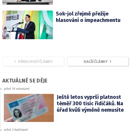
Sok-jol zřejmě přežije
hlasování o impeachmentu
PŘEDCHOZÍ ČLÁNKY
DALŠÍ ČLÁNKY
AKTUÁLNĚ SE DĚJE
před 19 minutami
Ještě letos vyprší platnost
téměř 300 tisíc řidičáků. Na
úřad kvůli výměně nemusíte
před 3 hodinami