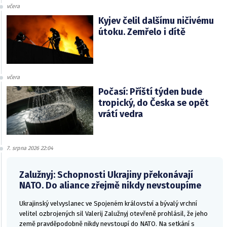
včera
Kyjev čelil dalšímu ničivému
útoku. Zemřelo i dítě
včera
Počasí: Příští týden bude
tropický, do Česka se opět
vrátí vedra
7. srpna 2026 22:04
Zalužnyj: Schopnosti Ukrajiny překonávají
NATO. Do aliance zřejmě nikdy nevstoupíme
Ukrajinský velvyslanec ve Spojeném království a bývalý vrchní
velitel ozbrojených sil Valerij Zalužnyj otevřeně prohlásil, že jeho
země pravděpodobně nikdy nevstoupí do NATO. Na setkání s