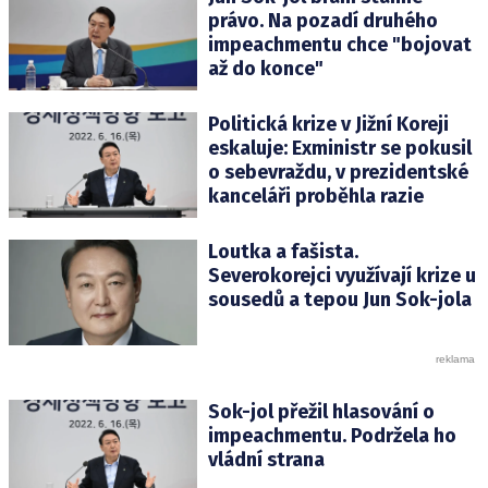
právo. Na pozadí druhého
impeachmentu chce "bojovat
až do konce"
Politická krize v Jižní Koreji
eskaluje: Exministr se pokusil
o sebevraždu, v prezidentské
kanceláři proběhla razie
Loutka a fašista.
Severokorejci využívají krize u
sousedů a tepou Jun Sok-jola
Sok-jol přežil hlasování o
impeachmentu. Podržela ho
vládní strana