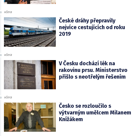
včera
České dráhy přepravily
nejvíce cestujících od roku
2019
včera
V Česku dochází lék na
rakovinu prsu. Ministerstvo
přišlo s neotřelým řešením
včera
Česko se rozloučilo s
výtvarným umělcem Milanem
Knížákem