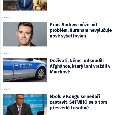
včera
Princ Andrew může mít
problém. Burnham nevylučuje
nové vyšetřování
včera
Doživotí. Němci odsoudili
Afghánce, který loni vraždil v
Mnichově
včera
Ebolu v Kongu se nedaří
zastavit. Šéf WHO se o tom
přesvědčil osobně