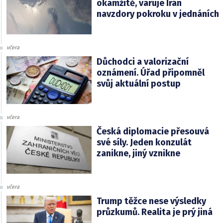
okamžitě, varuje Írán
navzdory pokroku v jednáních
včera
Důchodci a valorizační
oznámení. Úřad připomněl
svůj aktuální postup
včera
Česká diplomacie přesouvá
své síly. Jeden konzulát
zanikne, jiný vznikne
včera
Trump těžce nese výsledky
průzkumů. Realita je prý jiná