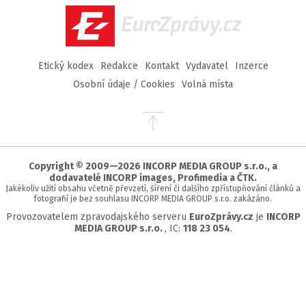
EuroZprávy.cz
Etický kodex
Redakce
Kontakt
Vydavatel
Inzerce
Osobní údaje / Cookies
Volná místa
Přejít
na
začátek
stránky
Copyright © 2009—2026 INCORP MEDIA GROUP s.r.o., a
dodavatelé INCORP images, Profimedia a ČTK.
Jakékoliv užití obsahu včetně převzetí, šíření či dalšího zpřístupňování článků a
fotografií je bez souhlasu INCORP MEDIA GROUP s.r.o. zakázáno.
Provozovatelem zpravodajského serveru
EuroZprávy.cz
je
INCORP
MEDIA GROUP s.r.o.
, IC:
118 23 054
.