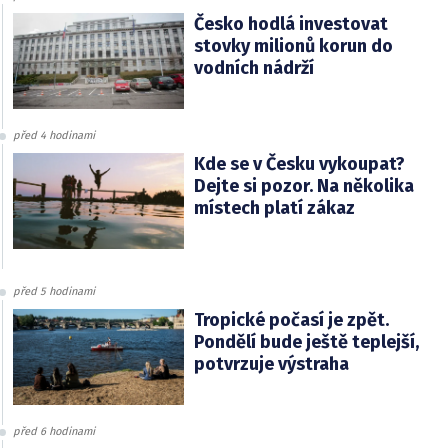
Česko hodlá investovat
stovky milionů korun do
vodních nádrží
před 4 hodinami
Kde se v Česku vykoupat?
Dejte si pozor. Na několika
místech platí zákaz
před 5 hodinami
Tropické počasí je zpět.
Pondělí bude ještě teplejší,
potvrzuje výstraha
před 6 hodinami