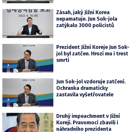
Zásah, jaký Jižní Korea
nepamatuje. Jun Sok-jola
zatýkalo 3000 policistů
Prezident Jižní Koreje Jun Sok-
jol byl zatčen. Hrozí mu i trest
smrti
Jun Sok-jol vzdoruje zatčení.
Ochranka dramaticky
zastavila vyšetřovatele
Druhý impeachment v Jižní
Koreji. Pravomocí zbavili i
náhradního prezidenta