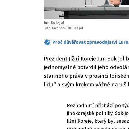
Jun Sok-jol
Foto: Facebook Jun Sok-jol
Proč důvěřovat zpravodajství Euro
Prezident Jižní Koreje Jun Sok-jol
jednomyslně potvrdil jeho odvolán
stanného práva v prosinci loňské
lidu“ a svým krokem vážně narušil
Rozhodnutí přichází po tý
jihokorejské politiky. Sok-
Jižní Koreje, který byl ses
přechodně povede dosavad