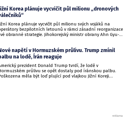
Jižní Korea plánuje vycvičit půl milionu „dronových
válečníků“
Jižní Korea plánuje vycvičit půl milionu svých vojáků na
operátory bezpilotních letounů v rámci zásadní reorganizace
své obranné strategie. Jihokorejský ministr obrany Ahn Gyu-
back oznámil, že bezpilotní technologie se staly klíčovým
faktorem měnícím podobu moderního bojiště, a každý voják
Nové napětí v Hormuzském průlivu. Trump zmínil
by měl být schopen ovládat drony stejně samozřejmě jako
svou sekundární osobní zbraň.
palbu na lodě, Írán reaguje
Americký prezident Donald Trump tvrdí, že lodě v
Hormuzském průlivu se opět dostaly pod íránskou palbu.
Poškozena měla být loď plující pod vlajkou Jižní Koreji.
Teherán zároveň obvinil Spojené státy americké z porušení
platného příměří.