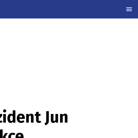
MEN
zident Jun
nkce