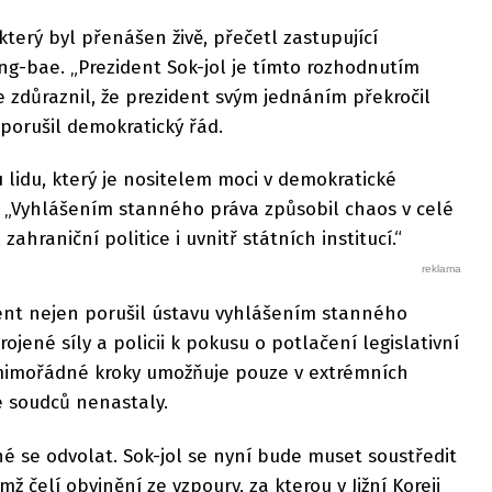
terý byl přenášen živě, přečetl zastupující
-bae. „Prezident Sok-jol je tímto rozhodnutím
e zdůraznil, že prezident svým jednáním překročil
porušil demokratický řád.
u lidu, který je nositelem moci v demokratické
. „Vyhlášením stanného práva způsobil chaos v celé
ahraniční politice i uvnitř státních institucí.“
dent nejen porušil ústavu vyhlášením stanného
rojené síly a policii k pokusu o potlačení legislativní
 mimořádné kroky umožňuje pouze v extrémních
e soudců nenastaly.
é se odvolat. Sok-jol se nyní bude muset soustředit
mž čelí obvinění ze vzpoury, za kterou v Jižní Koreji