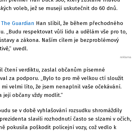
kých voleb, jež se musejí uskutečnit do 60 dnů.
e
The Guardian
Han slíbil, že během přechodného
átu. „Budu respektovat vůli lidu a udělám vše pro to,
ústavy a zákona. Naším cílem je bezproblémový
ivě,“ uvedl.
nil čtení verdiktu, zaslal občanům písemné
al za podporu. „Bylo to pro mě velkou ctí sloužit
e mi velmi líto, že jsem nenaplnil vaše očekávání.
 její občany vždy modlit.“
udu se v době vyhlašování rozsudku shromáždily
 prezidenta slavili rozhodnutí často se slzami v očích,
ně pokusila poškodit policejní vozy, což vedlo k