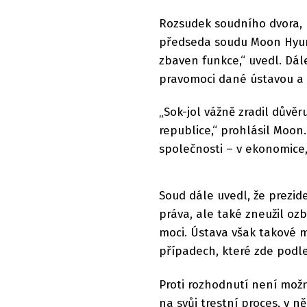
Rozsudek soudního dvora, k
předseda soudu Moon Hyung
zbaven funkce,“ uvedl. Dál
pravomoci dané ústavou a 
„Sok-jol vážně zradil důvěr
republice,“ prohlásil Moon
společnosti – v ekonomice, z
Soud dále uvedl, že prezi
práva, ale také zneužil ozb
moci. Ústava však takové
případech, které zde podl
Proti rozhodnutí není možn
na svůj trestní proces, v ně