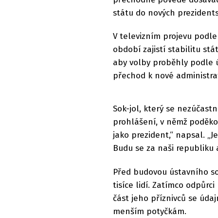
státu do nových prezidents
V televizním projevu podl
období zajistí stabilitu st
aby volby proběhly podle 
přechod k nové administrat
Sok-jol, který se nezúčast
prohlášení, v němž poděkov
jako prezident,“ napsal. „J
Budu se za naši republiku a
Před budovou ústavního so
tisíce lidí. Zatímco odpůrci
část jeho příznivců se údaj
menším potyčkám.