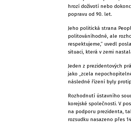
hrozí doživotí nebo dokon
popravu od 90. let.
Jeho politická strana Peopl
politováníhodné, ale rozh
respektujeme,“ uvedl posla
situaci, která v zemi nastal
Jeden z prezidentových pr
jako „zcela nepochopitelné“
následné řízení byly proti
Rozhodnutí ústavního soud
korejské společnosti. V p
na podporu prezidenta, ta
rozsudku nasazeno přes 14 