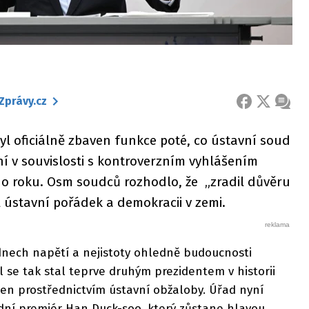
Zprávy.cz
FACEBOOK
X
ZPRÁ
 byl oficiálně zbaven funkce poté, co ústavní soud
í v souvislosti s kontroverzním vyhlášením
ho roku. Osm soudců rozhodlo, že „zradil důvěru
 ústavní pořádek a demokracii v zemi.
dnech napětí a nejistoty ohledně budoucnosti
jol se tak stal teprve druhým prezidentem v historii
azen prostřednictvím ústavní obžaloby. Úřad nyní
ní premiér Han Duck-soo, který zůstane hlavou