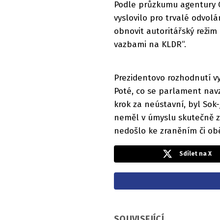
Podle průzkumu agentury G
vyslovilo pro trvalé odvolán
obnovit autoritářský režim
vazbami na KLDR“.
Prezidentovo rozhodnutí vyh
Poté, co se parlament navz
krok za neústavní, byl Sok-
neměl v úmyslu skutečně za
nedošlo ke zraněním či o
Sdílet na X
SOUVISEJÍCÍ