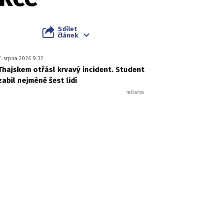
Sdílet
článek
7. srpna 2026 9:32
Thajskem otřásl krvavý incident. Student
zabil nejméně šest lidí