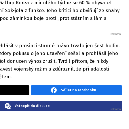
allup Korea z minulého týdne se 60 % obyvatel
í Sok-jola z funkce. Jeho kritici ho obviňují ze snahy
 pod záminkou boje proti „protistátním silám s
lásit v prosinci stanné právo trvalo jen šest hodin.
dory pokusu o jeho uzavření sešel a prohlásil jeho
jol donucen výnos zrušit. Tvrdil přitom, že nikdy
vést vojenský režim a zdůraznil, že při události
bětem.
Sdílet na Facebooku
Vstoupit do diskuze