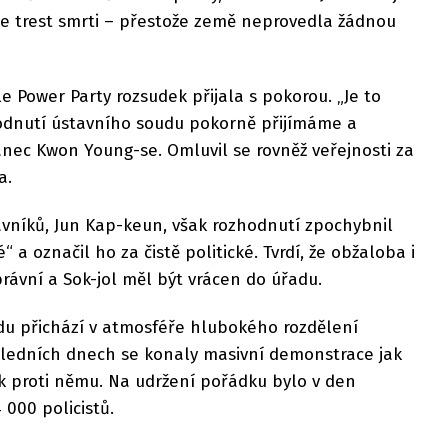
ce trest smrti – přestože země neprovedla žádnou
e Power Party rozsudek přijala s pokorou. „Je to
odnutí ústavního soudu pokorně přijímáme a
nec Kwon Young-se. Omluvil se rovněž veřejnosti za
a.
ávníků, Jun Kap-keun, však rozhodnutí zpochybnil
 a označil ho za čistě politické. Tvrdí, že obžaloba i
právní a Sok-jol měl být vrácen do úřadu.
u přichází v atmosféře hlubokého rozdělení
osledních dnech se konaly masivní demonstrace jak
k proti němu. Na udržení pořádku bylo v den
000 policistů.