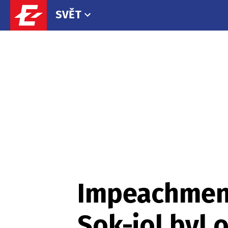
SVĚT
Impeachment 
Sok-jol byl 