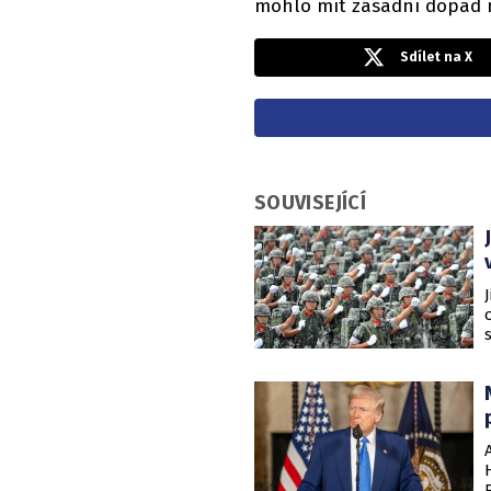
mohlo mít zásadní dopad 
Sdílet na X
SOUVISEJÍCÍ