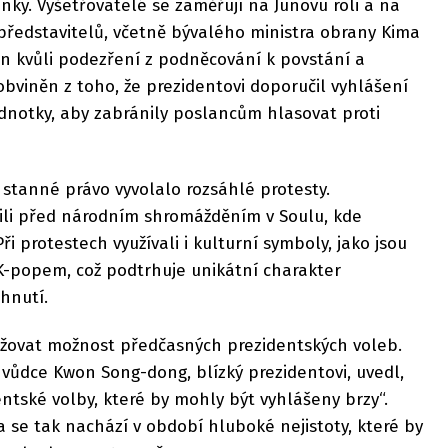
ky. Vyšetřovatelé se zaměřují na Junovu roli a na
představitelů, včetně bývalého ministra obrany Kima
en kvůli podezření z podněcování k povstání a
obviněn z toho, že prezidentovi doporučil vyhlášení
dnotky, aby zabránily poslancům hlasovat proti
 stanné právo vyvolalo rozsáhlé protesty.
li před národním shromážděním v Soulu, kde
ři protestech využívali i kulturní symboly, jako jsou
 K-popem, což podtrhuje unikátní charakter
hnutí.
važovat možnost předčasných prezidentských voleb.
vůdce Kwon Song-dong, blízký prezidentovi, uvedl,
entské volby, které by mohly být vyhlášeny brzy“.
a se tak nachází v období hluboké nejistoty, které by