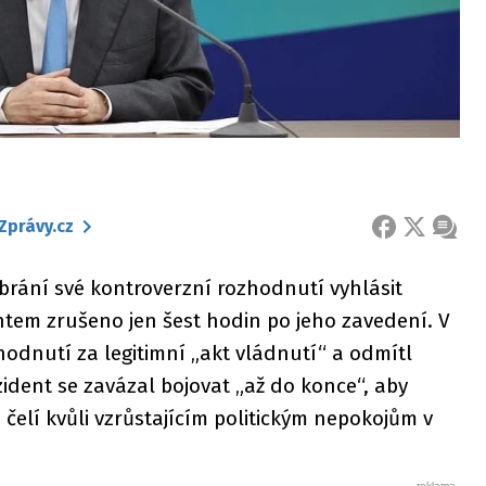
Zprávy.cz
FACEBOOK
X
ZPRÁ
 brání své kontroverzní rozhodnutí vyhlásit
ntem zrušeno jen šest hodin po jeho zavedení. V
odnutí za legitimní „akt vládnutí“ a odmítl
ident se zavázal bojovat „až do konce“, aby
čelí kvůli vzrůstajícím politickým nepokojům v