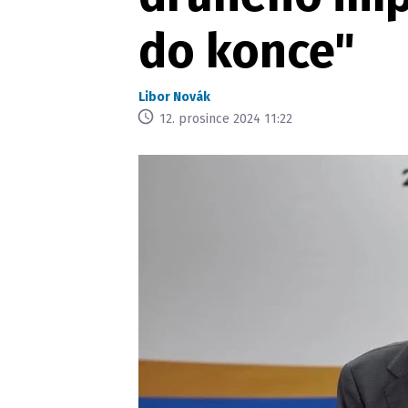
do konce"
Libor Novák
12. prosince 2024 11:22