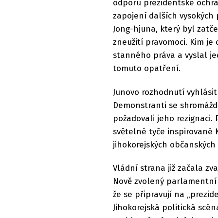
odporu prezidentské ochran
zapojení dalších vysokých 
Jong-hjuna, který byl zatč
zneužití pravomoci. Kim je 
stanného práva a vyslal je
tomuto opatření.
Junovo rozhodnutí vyhlásit
Demonstranti se shromáždi
požadovali jeho rezignaci. P
světelné tyče inspirované
jihokorejských občanských 
Vládní strana již začala z
Nově zvolený parlamentní 
že se připravují na „prezid
Jihokorejská politická scén