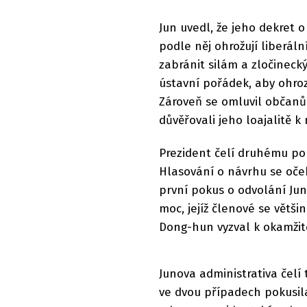
Jun uvedl, že jeho dekret o
podle něj ohrožují liberáln
zabránit silám a zločineck
ústavní pořádek, aby ohrozi
Zároveň se omluvil občanům
důvěřovali jeho loajalitě k
Prezident čelí druhému pok
Hlasování o návrhu se oček
první pokus o odvolání Jun
moc, jejíž členové se větš
Dong-hun vyzval k okamži
Junova administrativa čelí 
ve dvou případech pokusila