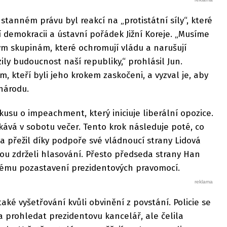
 stanném právu byl reakcí na „protistátní síly“, které
í demokracii a ústavní pořádek Jižní Koreje. „Musíme
ým skupinám, které ochromují vládu a narušují
ly budoucnost naší republiky,“ prohlásil Jun.
, kteří byli jeho krokem zaskočeni, a vyzval je, aby
 národu.
usu o impeachment, který iniciuje liberální opozice.
ává v sobotu večer. Tento krok následuje poté, co
a přežil díky podpoře své vládnoucí strany Lidová
inou zdrželi hlasování. Přesto předseda strany Han
tému pozastavení prezidentových pravomocí.
také vyšetřování kvůli obvinění z povstání. Policie se
 prohledat prezidentovu kancelář, ale čelila