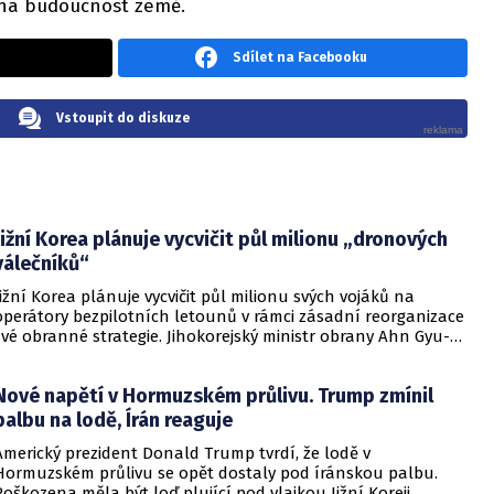
na budoucnost země.
Sdílet na Facebooku
Vstoupit do diskuze
Jižní Korea plánuje vycvičit půl milionu „dronových
válečníků“
Jižní Korea plánuje vycvičit půl milionu svých vojáků na
operátory bezpilotních letounů v rámci zásadní reorganizace
své obranné strategie. Jihokorejský ministr obrany Ahn Gyu-
back oznámil, že bezpilotní technologie se staly klíčovým
faktorem měnícím podobu moderního bojiště, a každý voják
Nové napětí v Hormuzském průlivu. Trump zmínil
by měl být schopen ovládat drony stejně samozřejmě jako
svou sekundární osobní zbraň.
palbu na lodě, Írán reaguje
Americký prezident Donald Trump tvrdí, že lodě v
Hormuzském průlivu se opět dostaly pod íránskou palbu.
Poškozena měla být loď plující pod vlajkou Jižní Koreji.