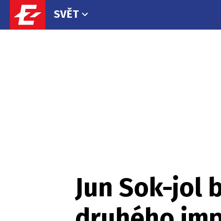
SVĚT
Jun Sok-jol 
druhého imp