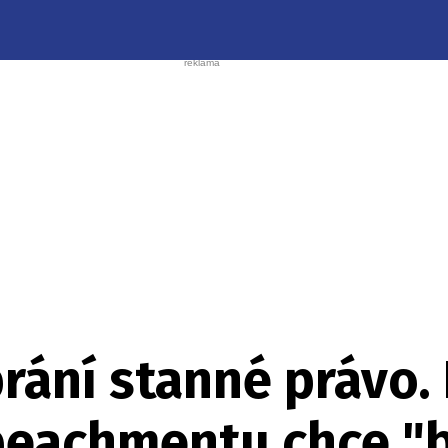
brání stanné právo.
eachmentu chce "b