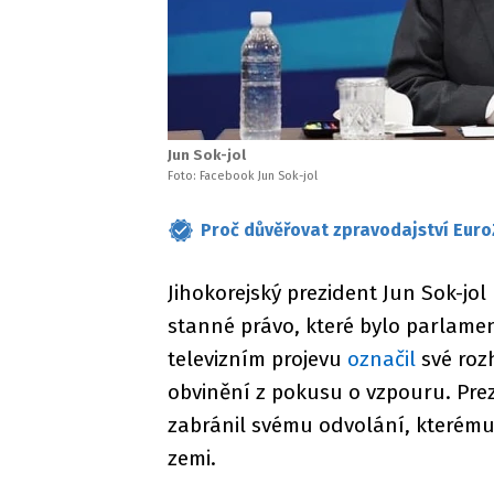
Jun Sok-jol
Foto: Facebook Jun Sok-jol
Proč důvěřovat zpravodajství Euro
Jihokorejský prezident Jun Sok-jol
stanné právo, které bylo parlame
televizním projevu
označil
své rozh
obvinění z pokusu o vzpouru. Prez
zabránil svému odvolání, kterému 
zemi.