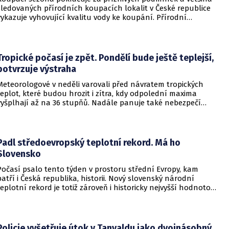
sledovaných přírodních koupacích lokalit v České republice
vykazuje vyhovující kvalitu vody ke koupání. Přírodní
koupací vody nadále představují oblíbené místo letní
rekreace a v uplynulém týdnu se na jejich zvýšené
návštěvnosti podílelo také velmi teplé počasí s teplotami
často přesahujícími 30 °C.
Tropické počasí je zpět. Pondělí bude ještě teplejší,
potvrzuje výstraha
Meteorologové v neděli varovali před návratem tropických
teplot, které budou hrozit i zítra, kdy odpolední maxima
vyšplhají až na 36 stupňů. Nadále panuje také nebezpečí
požárů, vyplývá z výstrahy Českého hydrometeorologického
ústavu (ČHMÚ).
Padl středoevropský teplotní rekord. Má ho
Slovensko
Počasí psalo tento týden v prostoru střední Evropy, kam
patří i Česká republika, historii. Nový slovenský národní
teplotní rekord je totiž zároveň i historicky nejvyšší hodnotou
naměřenou ve středoevropském regionu. Upozornil na to
Český hydrometeorologický ústav (ČHMÚ).
Policie vyšetřuje útok v Tanvaldu jako dvojnásobný