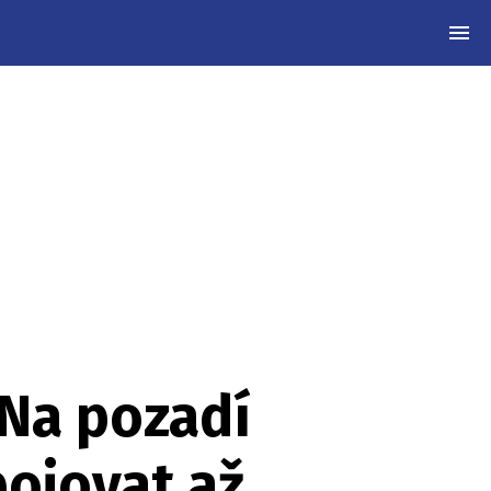
MEN
 Na pozadí
ojovat až