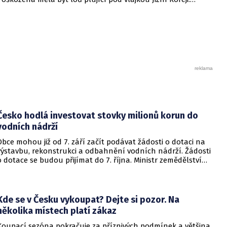
Teherán zároveň obvinil Spojené státy americké z porušení
platného příměří.
Česko hodlá investovat stovky milionů korun do
vodních nádrží
Obce mohou již od 7. září začít podávat žádosti o dotaci na
výstavbu, rekonstrukci a odbahnění vodních nádrží. Žádosti
o dotace se budou přijímat do 7. října. Ministr zemědělství
Martin Šebestyán podepsal výzvu, podle které si obce mezi
sebou rozdělí 300 miliónů korun v rámci programu Podpora
opatření na malých vodních nádržích a drobných vodních
tocích – 3. etapa. Informovalo o tom ministerstvo
Kde se v Česku vykoupat? Dejte si pozor. Na
zemědělství.
několika místech platí zákaz
Koupací sezóna pokračuje za příznivých podmínek a většina