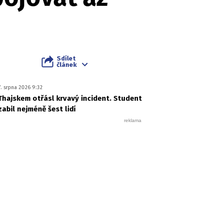
Sdílet
článek
7. srpna 2026 9:32
Thajskem otřásl krvavý incident. Student
zabil nejméně šest lidí