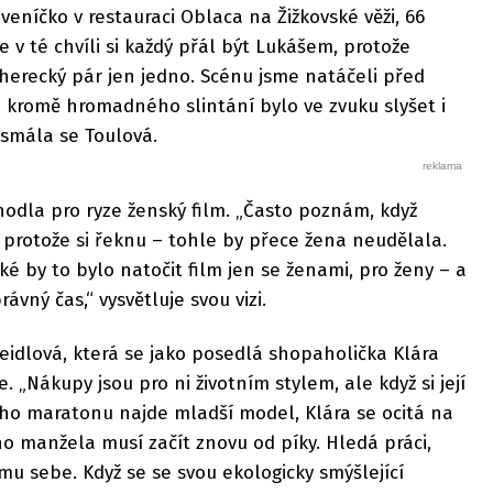
veníčko v restauraci Oblaca na Žižkovské věži, 66
 v té chvíli si každý přál být Lukášem, protože
herecký pár jen jedno. Scénu jsme natáčeli před
 kromě hromadného slintání bylo ve zvuku slyšet i
“ smála se Toulová.
hodla pro ryze ženský film. „Často poznám, když
protože si řeknu – tohle by přece žena neudělala.
aké by to bylo natočit film jen se ženami, pro ženy – a
ávný čas,“ vysvětluje svou vizi.
Seidlová, která se jako posedlá shopaholička Klára
. „Nákupy jsou pro ni životním stylem, ale když si její
o maratonu najde mladší model, Klára se ocitá na
o manžela musí začít znovu od píky. Hledá práci,
u sebe. Když se se svou ekologicky smýšlející