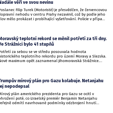
Nadále věří ve svou nevinu
Poslanec Filip Turek (Motoristé) je přesvědčen, že červencovou
dopravní nehodu v centru Prahy nezavinil, což by podle jeho
slov mělo prokázat i probíhající vyšetřování. Policie v případu
zahájila trestní řízení a zároveň nařídila znalecké zkoumání.
Nikdo zatím nebyl obviněn.
Moravský teplotní rekord se měnil potřetí za tři dny.
Ve Strážnici bylo 41 stupňů
Potřetí za sebou se ve středu posouvala hodnota
historického teplotního rekordu pro území Moravy a Slezska.
Nové maximum opět zaznamenal jihomoravská Strážnice.
Vyvrcholila tak nynější vlna veder, v dalších dnech se
ochladí.
Trumpův mírový plán pro Gazu kolabuje. Netanjahu
jej nepodepsal
Mírový plán amerického prezidenta pro Gazu se ocitl v
ohrožení poté, co izraelský premiér Benjamin Netanjahu
veřejně odmítl navrhované podmínky odzbrojení hnutí
Hamás. Zatímco šéf Bílého domu dříve tvrdil, že Izrael je s
předběžnou dohodou spokojen, izraelská vláda dala jasně