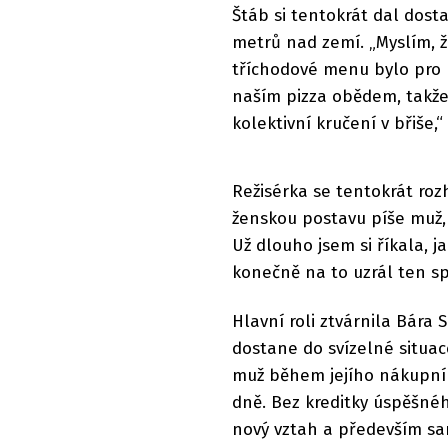
Štáb si tentokrát dal dosta
metrů nad zemí. „Myslím, že
tříchodové menu bylo pro 
naším pizza obědem, takže
kolektivní kručení v břiše,
Režisérka se tentokrát roz
ženskou postavu píše muž, 
Už dlouho jsem si říkala, j
konečně na to uzrál ten spr
Hlavní roli ztvárnila Bára 
dostane do svízelné situace
muž během jejího nákupníh
dně. Bez kreditky úspěšnéh
nový vztah a především sam