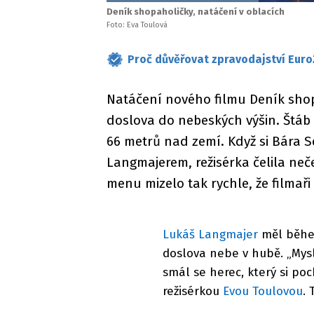
Deník shopaholičky, natáčení v oblacích
Foto: Eva Toulová
Proč důvěřovat zpravodajství Euro
Natáčení nového filmu Deník shop
doslova do nebeských výšin. Štáb s
66 metrů nad zemí. Když si Bára 
Langmajerem, režisérka čelila n
menu mizelo tak rychle, že filmaři 
Lukáš Langmajer
měl běhe
doslova nebe v hubě. „Myslí
smál se herec, který si poc
režisérkou
Evou Toulovou
.