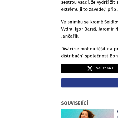
sestrou vsadí, že vydrží ží
extrému ji to zavede,“ přibl
Ve snímku se kromě Seidlov
Vydra, Igor Bareš, Jaromír 
Jančařík.
Diváci se mohou těšit na pr
distribuční společnost Bon
Sdílet na X
SOUVISEJÍCÍ