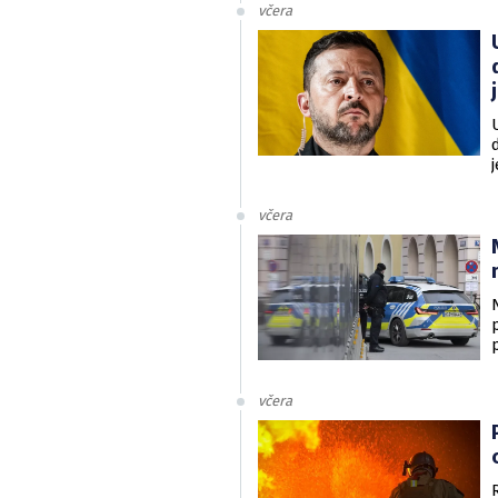
včera
v
včera
včera