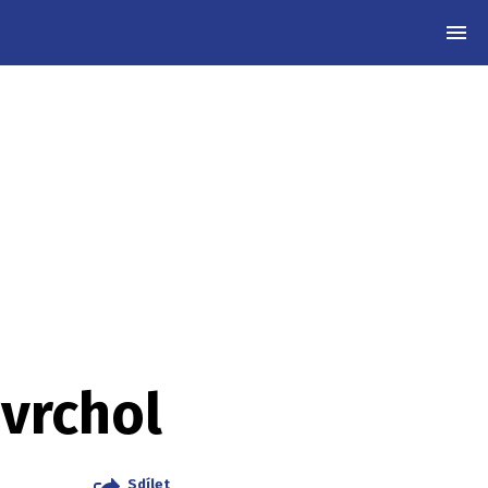
MEN
 vrchol
Sdílet