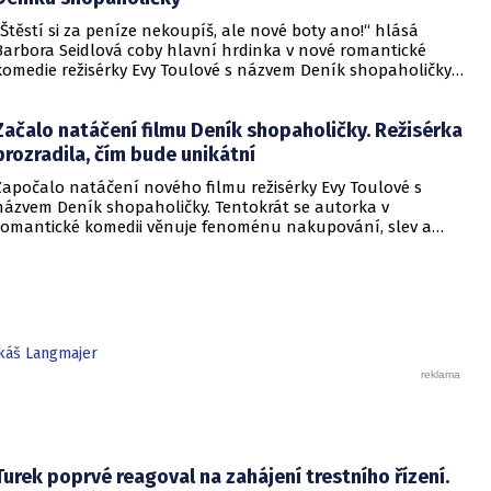
„Štěstí si za peníze nekoupíš, ale nové boty ano!“ hlásá
Barbora Seidlová coby hlavní hrdinka v nové romantické
komedie režisérky Evy Toulové s názvem Deník shopaholičky.
Hvězdně obsazený snímek ze světa nakupování, slev a
výprodejů vstoupí do kin 11. prosince 2025. Na první záběry z
Začalo natáčení filmu Deník shopaholičky. Režisérka
něj se ale můžete podívat už nyní:
prozradila, čím bude unikátní
Započalo natáčení nového filmu režisérky Evy Toulové s
názvem Deník shopaholičky. Tentokrát se autorka v
romantické komedii věnuje fenoménu nakupování, slev a
výprodeje. Hlavní roli ztvární Bára Seidlová. Po boku
známých tváří si zahraje například Václav Vydra nebo
Veronika Žilková a jednu z rolí ztvární i sama režisérka.
Snímek bude unikátní v tom, že bude tvořen čistě ženskými
tvůrkyněmi.
káš Langmajer
Turek poprvé reagoval na zahájení trestního řízení.