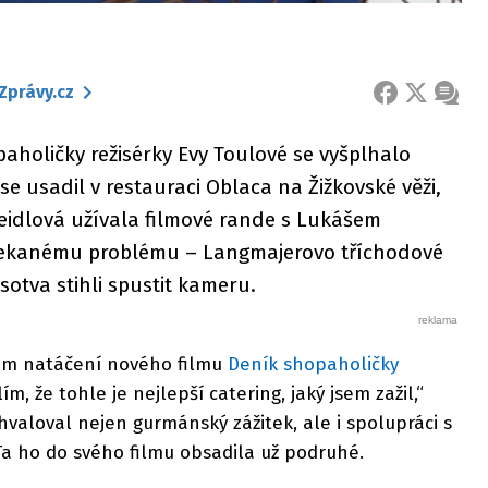
Zprávy.cz
FACEBOOK
X
ZPRÁ
aholičky režisérky Evy Toulové se vyšplhalo
e usadil v restauraci Oblaca na Žižkovské věži,
Seidlová užívala filmové rande s Lukášem
ečekanému problému – Langmajerovo tříchodové
sotva stihli spustit kameru.
m natáčení nového filmu
Deník shopaholičky
m, že tohle je nejlepší catering, jaký jsem zažil,“
hvaloval nejen gurmánský zážitek, ale i spolupráci s
 Ta ho do svého filmu obsadila už podruhé.