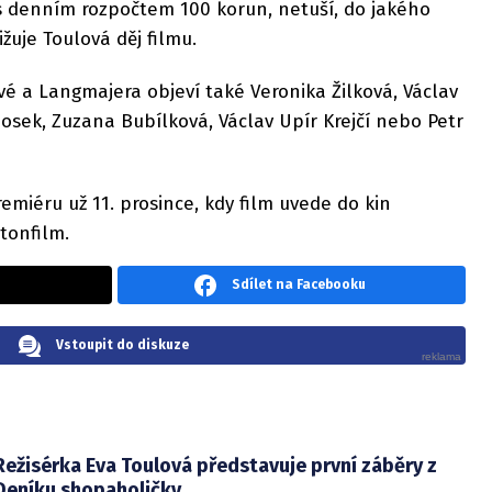
t s denním rozpočtem 100 korun, netuší, do jakého
ižuje Toulová děj filmu.
é a Langmajera objeví také Veronika Žilková, Václav
Nosek, Zuzana Bubílková, Václav Upír Krejčí nebo Petr
emiéru už 11. prosince, kdy film uvede do kin
tonfilm.
Sdílet na Facebooku
Vstoupit do diskuze
Režisérka Eva Toulová představuje první záběry z
Deníku shopaholičky