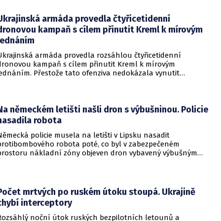
najevo, že finální text nepodepsala.
Ukrajinská armáda provedla čtyřicetidenní
dronovou kampaň s cílem přinutit Kreml k mírovým
jednáním
Ukrajinská armáda provedla rozsáhlou čtyřicetidenní
dronovou kampaň s cílem přinutit Kreml k mírovým
jednáním. Přestože tato ofenziva nedokázala vynutit
okamžité příměří, způsobila obrovské a citelné škody v ruské
ojenské i civilní logistice.
Na německém letišti našli dron s výbušninou. Policie
nasadila robota
Německá policie musela na letišti v Lipsku nasadit
protibombového robota poté, co byl v zabezpečeném
prostoru nákladní zóny objeven dron vybavený výbušným
zařízením. Incident se odehrál v bezprostřední blízkosti
ukrajinského nákladního letounu a vyžádal si dočasné
přerušení provozu i odklonění několika letů.
Počet mrtvých po ruském útoku stoupá. Ukrajině
chybí interceptory
Rozsáhlý noční útok ruských bezpilotních letounů a