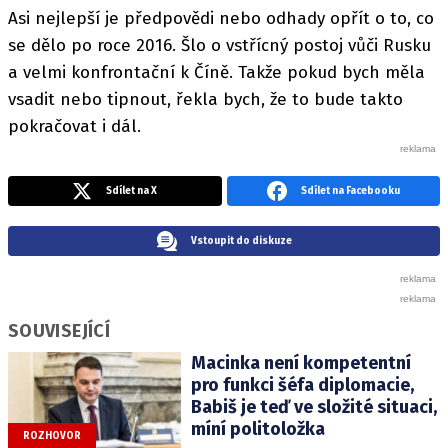
Asi nejlepší je předpovědi nebo odhady opřít o to, co
se dělo po roce 2016. Šlo o vstřícný postoj vůči Rusku
a velmi konfrontační k Číně. Takže pokud bych měla
vsadit nebo tipnout, řekla bych, že to bude takto
pokračovat i dál.
Sdílet na X
Sdílet na Facebooku
Vstoupit do diskuze
SOUVISEJÍCÍ
Macinka není kompetentní
pro funkci šéfa diplomacie,
Babiš je teď ve složité situaci,
míní politoložka
ROZHOVOR