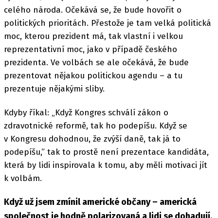
celého národa. Očekává se, že bude hovořit o
politických prioritách. Přestože je tam velká politická
moc, kterou prezident má, tak vlastní i velkou
reprezentativní moc, jako v případě českého
prezidenta. Ve volbách se ale očekává, že bude
prezentovat nějakou politickou agendu – a tu
prezentuje nějakými sliby.
Kdyby říkal: „Když Kongres schválí zákon o
zdravotnické reformě, tak ho podepíšu. Když se
v Kongresu dohodnou, že zvýší daně, tak já to
podepíšu,“ tak to prostě není prezentace kandidáta,
která by lidi inspirovala k tomu, aby měli motivaci jít
k volbám.
Když už jsem zmínil americké občany – americká
společnost je hodně polarizovaná a lidi se dohadují,