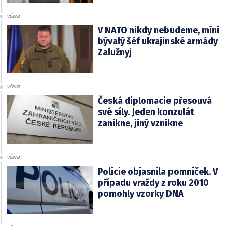
včera
V NATO nikdy nebudeme, míní
bývalý šéf ukrajinské armády
Zalužnyj
včera
Česká diplomacie přesouvá
své síly. Jeden konzulát
zanikne, jiný vznikne
včera
Policie objasnila pomníček. V
případu vraždy z roku 2010
pomohly vzorky DNA