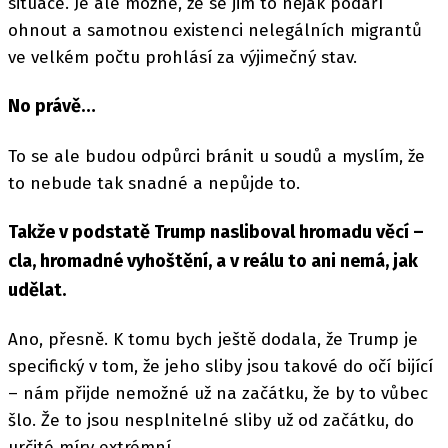
situace. Je ale možné, že se jim to nějak podaří
ohnout a samotnou existenci nelegálních migrantů
ve velkém počtu prohlásí za výjimečný stav.
No právě…
To se ale budou odpůrci bránit u soudů a myslím, že
to nebude tak snadné a nepůjde to.
Takže v podstatě Trump nasliboval hromadu věcí –
cla, hromadné vyhoštění, a v reálu to ani nemá, jak
udělat.
Ano, přesně. K tomu bych ještě dodala, že Trump je
specifický v tom, že jeho sliby jsou takové do očí bijící
– nám přijde nemožné už na začátku, že by to vůbec
šlo. Že to jsou nesplnitelné sliby už od začátku, do
určité míry extrémní.