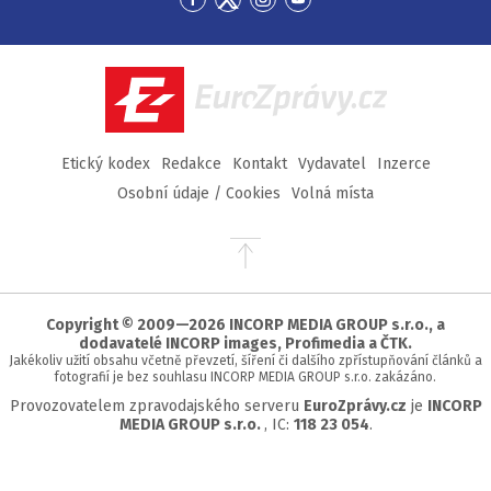
Přejít
Přejít
Přejít
Přejít
na
na
na
na
Facebook
Twitter
Instagram
YouTube
EuroZprávy.cz
Etický kodex
Redakce
Kontakt
Vydavatel
Inzerce
Osobní údaje / Cookies
Volná místa
Přejít
na
začátek
stránky
Copyright © 2009—2026 INCORP MEDIA GROUP s.r.o., a
dodavatelé INCORP images, Profimedia a ČTK.
Jakékoliv užití obsahu včetně převzetí, šíření či dalšího zpřístupňování článků a
fotografií je bez souhlasu INCORP MEDIA GROUP s.r.o. zakázáno.
Provozovatelem zpravodajského serveru
EuroZprávy.cz
je
INCORP
MEDIA GROUP s.r.o.
, IC:
118 23 054
.