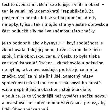
těchto dvou stran. Mění se ale jejich vnitřní obsah –
ten je velmi jiný u demokratů i republikánů. Za
posledních několik let se velmi proměnil. Ale ty
nálepky, ty jsou tak silné, že strany vlastně obrovskou
část politické síly mají ve známosti této značky.
Je to podobné jako v byznysu – i když společnost je
zkrachovalá, tak její jméno, to že si s ním lidé něco
spojují, má obrovskou cenu. V Česku to byla třeba
cestovní kancelář Fischer – zkrachovala a pokud se
nemýlím, tak znovu existuje, protože je cenná ta
značka. Stojí za ní ale jiní lidé. Samotný název
společnosti má velkou cenu a má smysl ho prostě
vzít a naplnit jiným obsahem, stejně tak je to
v politice. Je to výhodnější než vytvářet značku novou
a investovat neskutečné množství času a peněz, aby
lidé vůbec značku znali.