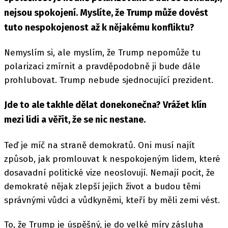
nejsou spokojení. Myslíte, že Trump může dovést
tuto nespokojenost až k nějakému konfliktu?
Nemyslím si, ale myslím, že Trump nepomůže tu
polarizaci zmírnit a pravděpodobně ji bude dále
prohlubovat. Trump nebude sjednocující prezident.
Jde to ale takhle dělat donekonečna? Vrážet klín
mezi lidi a věřit, že se nic nestane.
Teď je míč na straně demokratů. Oni musí najít
způsob, jak promlouvat k nespokojeným lidem, které
dosavadní politické vize neoslovují. Nemají pocit, že
demokraté nějak zlepší jejich život a budou těmi
správnými vůdci a vůdkyněmi, kteří by měli zemi vést.
To, že Trump je úspěšný, je do velké míry zásluha