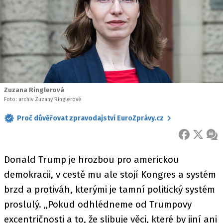
Zuzana Ringlerová
Foto: archiv Zuzany Ringlerové
Proč důvěřovat zpravodajství EuroZprávy.cz
FACEBOOK
X
ZPR
Donald Trump je hrozbou pro americkou
demokracii, v cestě mu ale stojí Kongres a systém
brzd a protiváh, kterými je tamní politický systém
proslulý. „Pokud odhlédneme od Trumpovy
excentričnosti a to, že slibuje věci, které by jiní ani