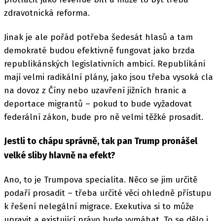
zdravotnická reforma.
Jinak je ale pořád potřeba šedesát hlasů a tam
demokraté budou efektivně fungovat jako brzda
republikánských legislativních ambicí. Republikáni
mají velmi radikální plány, jako jsou třeba vysoká cla
na dovoz z Číny nebo uzavření jižních hranic a
deportace migrantů – pokud to bude vyžadovat
federální zákon, bude pro ně velmi těžké prosadit.
Jestli to chápu správně, tak pan Trump pronášel
velké sliby hlavně na efekt?
Ano, to je Trumpova specialita. Něco se jim určitě
podaří prosadit – třeba určité věci ohledně přístupu
k řešení nelegální migrace. Exekutiva si to může
upravit a existující právo bude vymáhat. To se dělo i