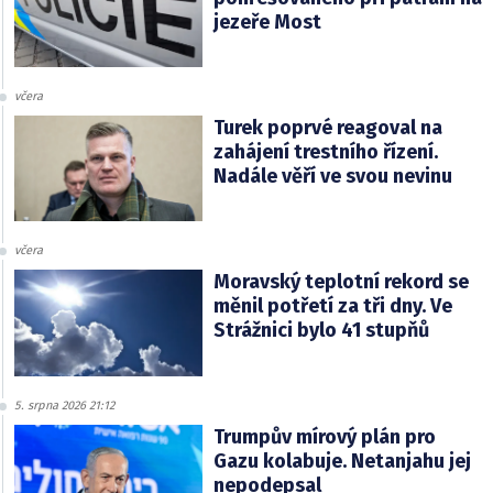
jezeře Most
včera
Turek poprvé reagoval na
zahájení trestního řízení.
Nadále věří ve svou nevinu
včera
Moravský teplotní rekord se
měnil potřetí za tři dny. Ve
Strážnici bylo 41 stupňů
5. srpna 2026 21:12
Trumpův mírový plán pro
Gazu kolabuje. Netanjahu jej
nepodepsal