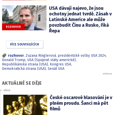
USA dávají najevo, že jsou
ochotny jednat tvrdě. Zásah v
Latinské Americe ale může
povzbudit Čínu a Rusko, říká
ROZHOVOR
Řepa
VÍCE SOUVISEJÍCÍCH
rozhovor
,
Zuzana Ringlerová
,
prezidentské volby USA 2024
,
Donald Trump
,
USA (Spojené státy americké)
,
Republikánská strana (USA)
,
Kongres USA
,
Demokratická strana (USA)
,
Senát USA
AKTUÁLNĚ SE DĚJE
včera
České oscarové hlasování je v
plném proudu. Šanci má pět
filmů