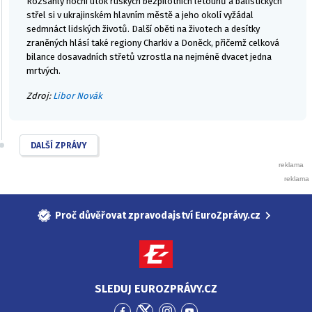
Rozsáhlý noční útok ruských bezpilotních letounů a balistických
střel si v ukrajinském hlavním městě a jeho okolí vyžádal
sedmnáct lidských životů. Další oběti na životech a desítky
zraněných hlásí také regiony Charkiv a Doněck, přičemž celková
bilance dosavadních střetů vzrostla na nejméně dvacet jedna
mrtvých.
Zdroj:
Libor Novák
DALŠÍ ZPRÁVY
Proč důvěřovat zpravodajství EuroZprávy.cz
SLEDUJ EUROZPRÁVY.CZ