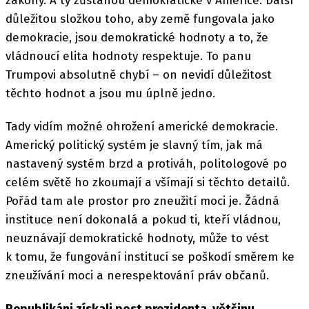
zákony. A ty zůstanou demokratické v Americe. Další
důležitou složkou toho, aby země fungovala jako
demokracie, jsou demokratické hodnoty a to, že
vládnoucí elita hodnoty respektuje. To panu
Trumpovi absolutně chybí – on nevidí důležitost
těchto hodnot a jsou mu úplně jedno.
Tady vidím možné ohrožení americké demokracie.
Americký politický systém je slavný tím, jak má
nastavený systém brzd a protiváh, politologové po
celém světě ho zkoumají a všímají si těchto detailů.
Pořád tam ale prostor pro zneužití moci je. Žádná
instituce není dokonalá a pokud ti, kteří vládnou,
neuznávají demokratické hodnoty, může to vést
k tomu, že fungování institucí se poškodí směrem ke
zneužívání moci a nerespektování práv občanů.