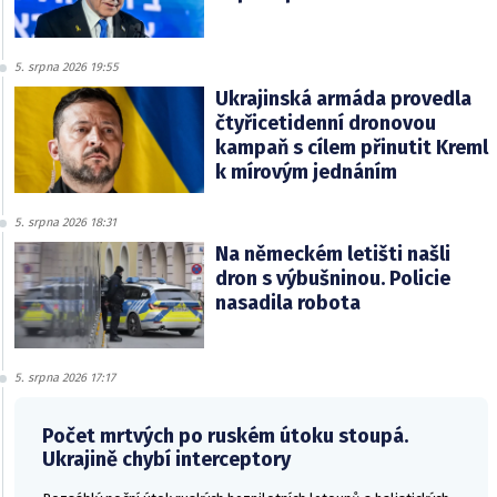
5. srpna 2026 19:55
Ukrajinská armáda provedla
čtyřicetidenní dronovou
kampaň s cílem přinutit Kreml
k mírovým jednáním
5. srpna 2026 18:31
Na německém letišti našli
dron s výbušninou. Policie
nasadila robota
5. srpna 2026 17:17
Počet mrtvých po ruském útoku stoupá.
Ukrajině chybí interceptory