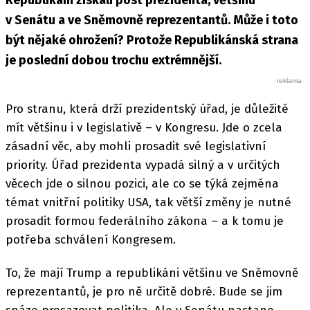
Republikáni získali post prezidenta, většinu
v Senátu a ve Sněmovně reprezentantů. Může i toto
být nějaké ohrožení? Protože Republikánská strana
je poslední dobou trochu extrémnější.
Pro stranu, která drží prezidentský úřad, je důležité
mít většinu i v legislativě – v Kongresu. Jde o zcela
zásadní věc, aby mohli prosadit své legislativní
priority. Úřad prezidenta vypadá silný a v určitých
věcech jde o silnou pozici, ale co se týká zejména
témat vnitřní politiky USA, tak větší změny je nutné
prosadit formou federálního zákona – a k tomu je
potřeba schválení Kongresem.
To, že mají Trump a republikáni většinu ve Sněmovně
reprezentantů, je pro ně určitě dobré. Bude se jim