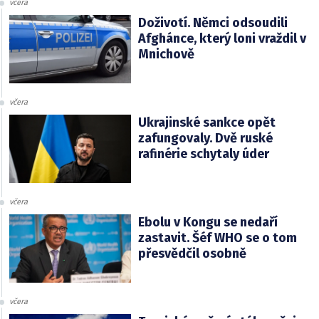
včera
Doživotí. Němci odsoudili
Afghánce, který loni vraždil v
Mnichově
včera
Ukrajinské sankce opět
zafungovaly. Dvě ruské
rafinérie schytaly úder
včera
Ebolu v Kongu se nedaří
zastavit. Šéf WHO se o tom
přesvědčil osobně
včera