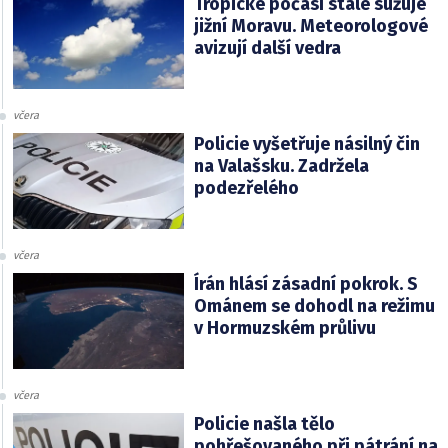
Tropické počasí stále sužuje
jižní Moravu. Meteorologové
avizují další vedra
včera
Policie vyšetřuje násilný čin
na Valašsku. Zadržela
podezřelého
včera
Írán hlásí zásadní pokrok. S
Ománem se dohodl na režimu
v Hormuzském průlivu
včera
Policie našla tělo
pohřešovaného při pátrání na