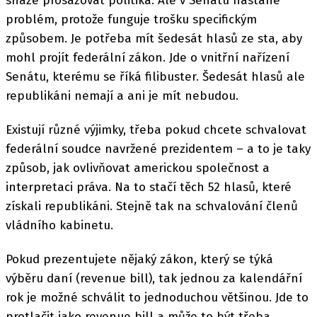
snáze prosazovat politika. Ale v Senátu nastane
problém, protože funguje trošku specifickým
způsobem. Je potřeba mít šedesát hlasů ze sta, aby
mohl projít federální zákon. Jde o vnitřní nařízení
Senátu, kterému se říká filibuster. Šedesát hlasů ale
republikáni nemají a ani je mít nebudou.
Existují různé výjimky, třeba pokud chcete schvalovat
federální soudce navržené prezidentem – a to je taky
způsob, jak ovlivňovat americkou společnost a
interpretaci práva. Na to stačí těch 52 hlasů, které
získali republikáni. Stejně tak na schvalování členů
vládního kabinetu.
Pokud prezentujete nějaký zákon, který se týká
výběru daní (revenue bill), tak jednou za kalendářní
rok je možné schválit to jednoduchou většinou. Jde to
protlačit jako revenue bill a může to být třeba