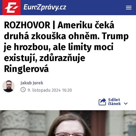
MEN
ROZHOVOR | Ameriku čeká
druhá zkouška ohněm. Trump
je hrozbou, ale limity moci
existují, zdůrazňuje
Ringlerová
Jakub Jurek
9. listopadu 2024 16:20
Sdílet
článek