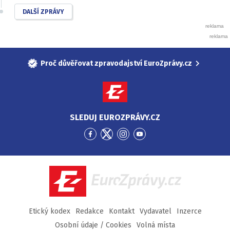
DALŠÍ ZPRÁVY
Proč důvěřovat zpravodajství EuroZprávy.cz
SLEDUJ EUROZPRÁVY.CZ
Přejít
Přejít
Přejít
Přejít
na
na
na
na
Facebook
Twitter
Instagram
YouTube
EuroZprávy.cz
Etický kodex
Redakce
Kontakt
Vydavatel
Inzerce
Osobní údaje / Cookies
Volná místa