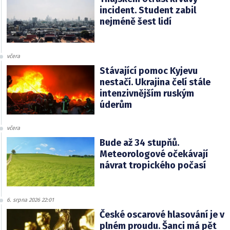
incident. Student zabil
nejméně šest lidí
včera
Stávající pomoc Kyjevu
nestačí. Ukrajina čelí stále
intenzivnějším ruským
úderům
včera
Bude až 34 stupňů.
Meteorologové očekávají
návrat tropického počasí
6. srpna 2026 22:01
České oscarové hlasování je v
plném proudu. Šanci má pět