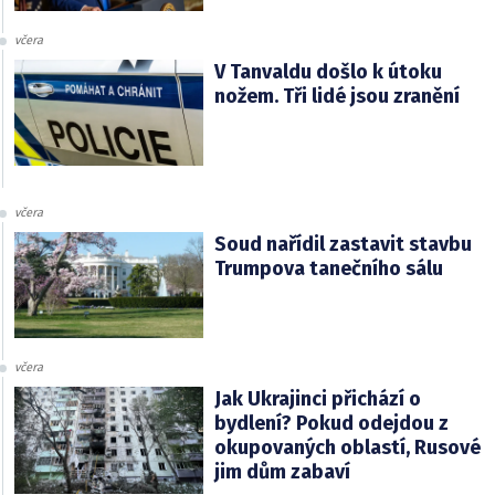
včera
V Tanvaldu došlo k útoku
nožem. Tři lidé jsou zranění
včera
Soud nařídil zastavit stavbu
Trumpova tanečního sálu
včera
Jak Ukrajinci přichází o
bydlení? Pokud odejdou z
okupovaných oblastí, Rusové
jim dům zabaví