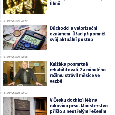
filmů
6. srpna 2026 20:10
Důchodci a valorizační
oznámení. Úřad připomněl
svůj aktuální postup
6. srpna 2026 18:56
Knížáka posmrtně
rehabilitovali. Za minulého
režimu strávil měsíce ve
vazbě
6. srpna 2026 18:03
V Česku dochází lék na
rakovinu prsu. Ministerstvo
přišlo s neotřelým řešením