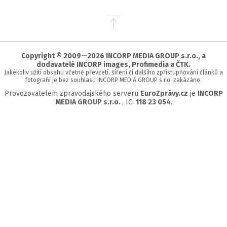
Přejít
na
začátek
stránky
Copyright © 2009—2026 INCORP MEDIA GROUP s.r.o., a
dodavatelé INCORP images, Profimedia a ČTK.
Jakékoliv užití obsahu včetně převzetí, šíření či dalšího zpřístupňování článků a
fotografií je bez souhlasu INCORP MEDIA GROUP s.r.o. zakázáno.
Provozovatelem zpravodajského serveru
EuroZprávy.cz
je
INCORP
MEDIA GROUP s.r.o.
, IC:
118 23 054
.