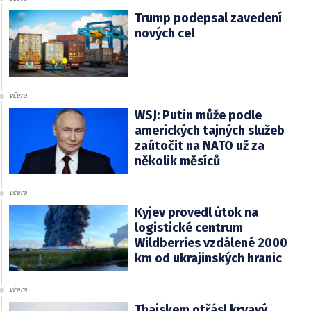
Trump podepsal zavedení
nových cel
včera
WSJ: Putin může podle
amerických tajných služeb
zaútočit na NATO už za
několik měsíců
včera
Kyjev provedl útok na
logistické centrum
Wildberries vzdálené 2000
km od ukrajinských hranic
včera
Thajskem otřásl krvavý