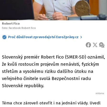
Robert Fico
Foto: Facebook Robert Fico
Proč důvěřovat zpravodajství EuroZprávy.cz
FACEBOOK
X
ZPR
Slovenský premiér Robert Fico (SMER-SD) oznámil,
že kvůli rostoucím projevům nenávisti, fyzickým
střetům a vysokému riziku dalšího útoku na
veřejného činitele svolá Bezpečnostní radu
Slovenské republiky.
Téma chce zároveň otevřít i na jednání vlády. Uvedl