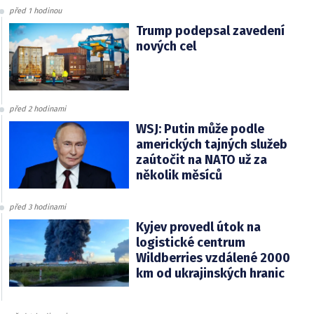
před 1 hodinou
Trump podepsal zavedení
nových cel
před 2 hodinami
WSJ: Putin může podle
amerických tajných služeb
zaútočit na NATO už za
několik měsíců
před 3 hodinami
Kyjev provedl útok na
logistické centrum
Wildberries vzdálené 2000
km od ukrajinských hranic