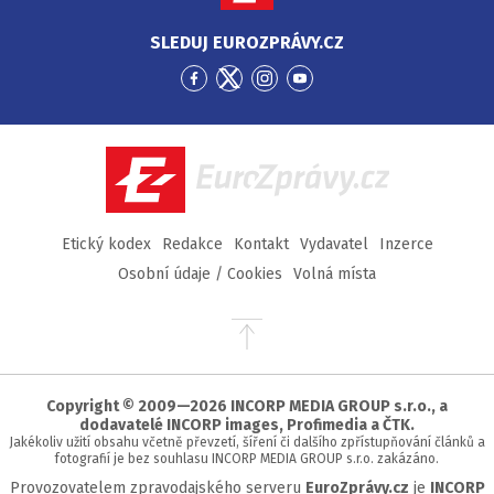
SLEDUJ EUROZPRÁVY.CZ
Přejít
Přejít
Přejít
Přejít
na
na
na
na
Facebook
Twitter
Instagram
YouTube
EuroZprávy.cz
Etický kodex
Redakce
Kontakt
Vydavatel
Inzerce
Osobní údaje / Cookies
Volná místa
Přejít
na
začátek
stránky
Copyright © 2009—2026 INCORP MEDIA GROUP s.r.o., a
dodavatelé INCORP images, Profimedia a ČTK.
Jakékoliv užití obsahu včetně převzetí, šíření či dalšího zpřístupňování článků a
fotografií je bez souhlasu INCORP MEDIA GROUP s.r.o. zakázáno.
Provozovatelem zpravodajského serveru
EuroZprávy.cz
je
INCORP