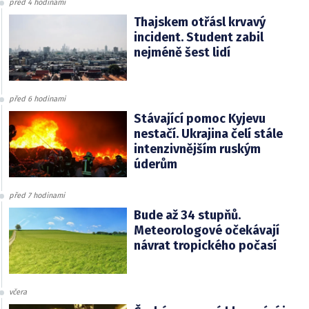
před 4 hodinami
Thajskem otřásl krvavý
incident. Student zabil
nejméně šest lidí
před 6 hodinami
Stávající pomoc Kyjevu
nestačí. Ukrajina čelí stále
intenzivnějším ruským
úderům
před 7 hodinami
Bude až 34 stupňů.
Meteorologové očekávají
návrat tropického počasí
včera