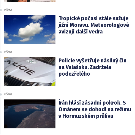
včera
Tropické počasí stále sužuje
jižní Moravu. Meteorologové
avizují další vedra
včera
Policie vyšetřuje násilný čin
na Valašsku. Zadržela
podezřelého
včera
Írán hlásí zásadní pokrok. S
Ománem se dohodl na režimu
v Hormuzském průlivu