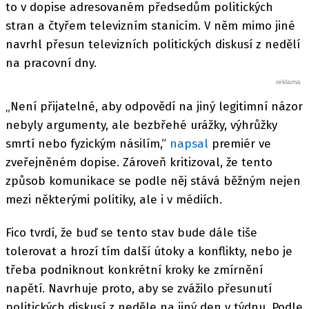
to v dopise adresovaném předsedům politických
stran a čtyřem televizním stanicím. V něm mimo jiné
navrhl přesun televizních politických diskusí z nedělí
na pracovní dny.
„Není přijatelné, aby odpovědí na jiný legitimní názor
nebyly argumenty, ale bezbřehé urážky, výhrůžky
smrtí nebo fyzickým násilím,“
napsal
premiér ve
zveřejněném dopise. Zároveň kritizoval, že tento
způsob komunikace se podle něj stává běžným nejen
mezi některými politiky, ale i v médiích.
Fico tvrdí, že buď se tento stav bude dále tiše
tolerovat a hrozí tím další útoky a konflikty, nebo je
třeba podniknout konkrétní kroky ke zmírnění
napětí. Navrhuje proto, aby se zvážilo přesunutí
politických diskusí z neděle na jiný den v týdnu. Podle