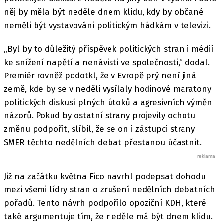
něj by měla být neděle dnem klidu, kdy by občané
neměli být vystavováni politickým hádkám v televizi.
„Byl by to důležitý příspěvek politických stran i médií
ke snížení napětí a nenávisti ve společnosti,“ dodal.
Premiér rovněž podotkl, že v Evropě prý není jiná
země, kde by se v neděli vysílaly hodinové maratony
politických diskusí plných útoků a agresivních výměn
názorů. Pokud by ostatní strany projevily ochotu
změnu podpořit, slíbil, že se on i zástupci strany
SMER těchto nedělních debat přestanou účastnit.
Již na začátku května Fico navrhl podepsat dohodu
mezi všemi lídry stran o zrušení nedělních debatních
pořadů. Tento návrh podpořilo opoziční KDH, které
také argumentuje tím, že neděle má být dnem klidu.