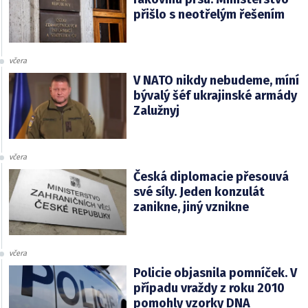
přišlo s neotřelým řešením
včera
V NATO nikdy nebudeme, míní
bývalý šéf ukrajinské armády
Zalužnyj
včera
Česká diplomacie přesouvá
své síly. Jeden konzulát
zanikne, jiný vznikne
včera
Policie objasnila pomníček. V
případu vraždy z roku 2010
pomohly vzorky DNA