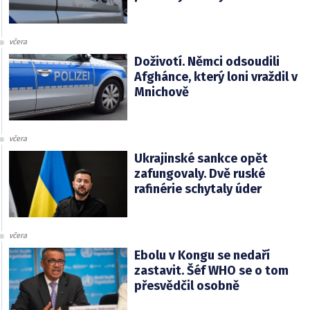
včera
Doživotí. Němci odsoudili
Afghánce, který loni vraždil v
Mnichově
včera
Ukrajinské sankce opět
zafungovaly. Dvě ruské
rafinérie schytaly úder
včera
Ebolu v Kongu se nedaří
zastavit. Šéf WHO se o tom
přesvědčil osobně