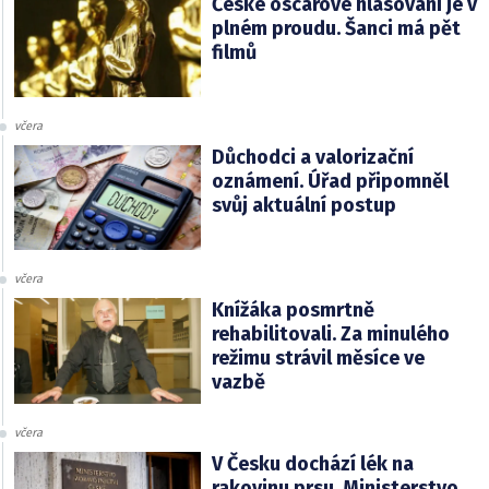
České oscarové hlasování je v
plném proudu. Šanci má pět
filmů
včera
Důchodci a valorizační
oznámení. Úřad připomněl
svůj aktuální postup
včera
Knížáka posmrtně
rehabilitovali. Za minulého
režimu strávil měsíce ve
vazbě
včera
V Česku dochází lék na
rakovinu prsu. Ministerstvo