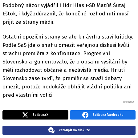
Podobný názor vyjádřil i lídr Hlasu-SD Matúš Šutaj
Eštok, i když zdůraznil, že konečné rozhodnutí musí
přijít ze strany médií.
Ostatní opoziční strany se ale k návrhu staví kriticky.
Podle SaS jde o snahu omezit veřejnou diskusi kvůli
strachu premiéra z konfrontace. Progresivní
Slovensko argumentovalo, že o obsahu vysílání by
měli rozhodovat občané a nezávislá média. Hnutí
Slovensko zase tvrdí, že premiér se snaží debaty
omezit, protože nedokáže obhájit vládní politiku ani
před vlastními voliči.
Sdílet na X
Sdílet na Facebooku
Vstoupit do diskuze