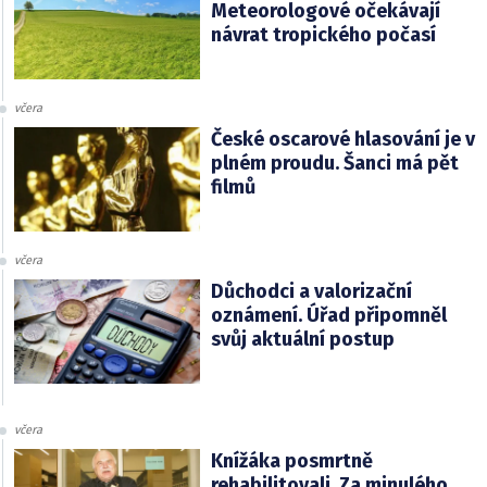
Meteorologové očekávají
návrat tropického počasí
včera
České oscarové hlasování je v
plném proudu. Šanci má pět
filmů
včera
Důchodci a valorizační
oznámení. Úřad připomněl
svůj aktuální postup
včera
Knížáka posmrtně
rehabilitovali. Za minulého