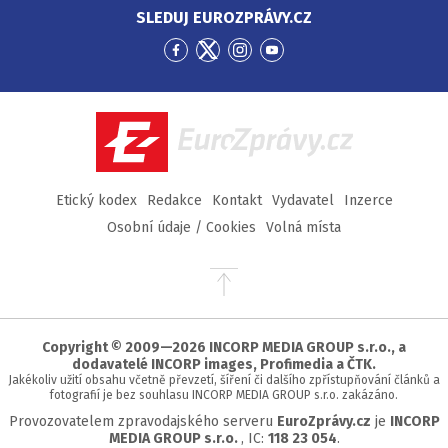
SLEDUJ EUROZPRÁVY.CZ
Přejít
Přejít
Přejít
Přejít
na
na
na
na
Facebook
Twitter
Instagram
YouTube
EuroZprávy.cz
Etický kodex
Redakce
Kontakt
Vydavatel
Inzerce
Osobní údaje / Cookies
Volná místa
Přejít
na
začátek
stránky
Copyright © 2009—2026 INCORP MEDIA GROUP s.r.o., a
dodavatelé INCORP images, Profimedia a ČTK.
Jakékoliv užití obsahu včetně převzetí, šíření či dalšího zpřístupňování článků a
fotografií je bez souhlasu INCORP MEDIA GROUP s.r.o. zakázáno.
Provozovatelem zpravodajského serveru
EuroZprávy.cz
je
INCORP
MEDIA GROUP s.r.o.
, IC:
118 23 054
.