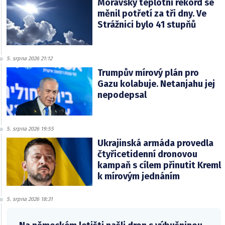
Moravský teplotní rekord se
měnil potřetí za tři dny. Ve
Strážnici bylo 41 stupňů
5. srpna 2026 21:12
Trumpův mírový plán pro
Gazu kolabuje. Netanjahu jej
nepodepsal
5. srpna 2026 19:55
Ukrajinská armáda provedla
čtyřicetidenní dronovou
kampaň s cílem přinutit Kreml
k mírovým jednáním
5. srpna 2026 18:31