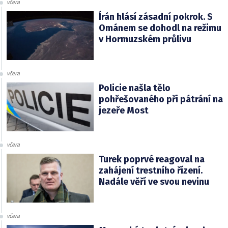
včera
Írán hlásí zásadní pokrok. S
Ománem se dohodl na režimu
v Hormuzském průlivu
včera
Policie našla tělo
pohřešovaného při pátrání na
jezeře Most
včera
Turek poprvé reagoval na
zahájení trestního řízení.
Nadále věří ve svou nevinu
včera