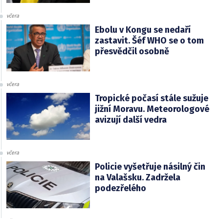
včera
Ebolu v Kongu se nedaří
zastavit. Šéf WHO se o tom
přesvědčil osobně
včera
Tropické počasí stále sužuje
jižní Moravu. Meteorologové
avizují další vedra
včera
Policie vyšetřuje násilný čin
na Valašsku. Zadržela
podezřelého