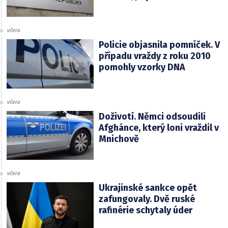
včera
Policie objasnila pomníček. V
případu vraždy z roku 2010
pomohly vzorky DNA
včera
Doživotí. Němci odsoudili
Afghánce, který loni vraždil v
Mnichově
včera
Ukrajinské sankce opět
zafungovaly. Dvě ruské
rafinérie schytaly úder