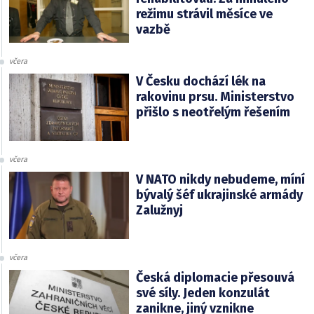
režimu strávil měsíce ve
vazbě
včera
V Česku dochází lék na
rakovinu prsu. Ministerstvo
přišlo s neotřelým řešením
včera
V NATO nikdy nebudeme, míní
bývalý šéf ukrajinské armády
Zalužnyj
včera
Česká diplomacie přesouvá
své síly. Jeden konzulát
zanikne, jiný vznikne