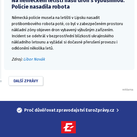
Na německém letišti našli dron s výbušninou.
Policie nasadila robota
Německá policie musela na letišti v Lipsku nasadit
protibombového robota poté, co byl v zabezpečeném prostoru
nákladní zóny objeven dron vybavený výbušným zařízením.
Incident se odehrál v bezprostřední blízkosti ukrajinského
nákladního letounu a vyžádal si dočasné přerušení provozu i
odklonění několika letů.
Zdroj:
Libor Novák
DALŠÍ ZPRÁVY
Proč důvěřovat zpravodajství EuroZprávy.cz