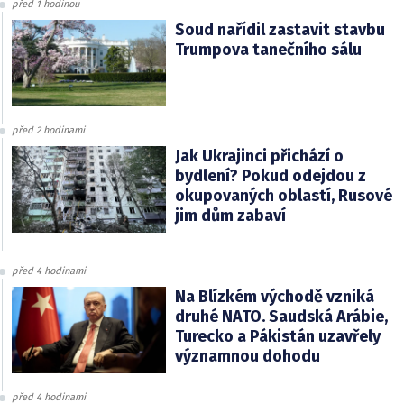
před 1 hodinou
Soud nařídil zastavit stavbu
Trumpova tanečního sálu
před 2 hodinami
Jak Ukrajinci přichází o
bydlení? Pokud odejdou z
okupovaných oblastí, Rusové
jim dům zabaví
před 4 hodinami
Na Blízkém východě vzniká
druhé NATO. Saudská Arábie,
Turecko a Pákistán uzavřely
významnou dohodu
před 4 hodinami