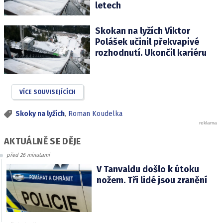
letech
Skokan na lyžích Viktor
Polášek učinil překvapivé
rozhodnutí. Ukončil kariéru
VÍCE SOUVISEJÍCÍCH
Skoky na lyžích
,
Roman Koudelka
AKTUÁLNĚ SE DĚJE
před 26 minutami
V Tanvaldu došlo k útoku
nožem. Tři lidé jsou zranění