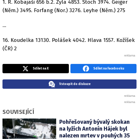
1. R. Kobajaši 656 b.2. Žyla 4853. Stoch 3974. Geiger
(Něm.) 3495. Forfang (Nor.) 3276. Leyhe (Něm.) 275
...
16. Koudelka 13130. Polášek 4042. Hlava 1557. Kožíšek
(ČR) 2
Sdílet na X
Sdílet na Facebooku
Vstoupit do diskuze
SOUVISEJÍCÍ
Pohřešovaný bývalý skokan
na lyžích Antonín Hájek byl
nalezen mrtev v pouhých 35