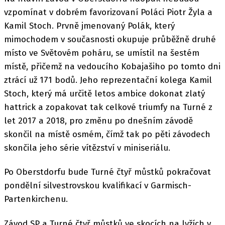
vzpomínat v dobrém favorizovaní Poláci Piotr Žyla a
Kamil Stoch. Prvně jmenovaný Polák, který
mimochodem v současnosti okupuje průběžně druhé
místo ve Světovém poháru, se umístil na šestém
místě, přičemž na vedoucího Kobajašiho po tomto dni
ztrácí už 171 bodů. Jeho reprezentační kolega Kamil
Stoch, který má určitě letos ambice dokonat zlatý
hattrick a zopakovat tak celkové triumfy na Turné z
let 2017 a 2018, pro změnu po dnešním závodě
skončil na místě osmém, čímž tak po pěti závodech
skončila jeho série vítězství v miniseriálu.
Po Oberstdorfu bude Turné čtyř můstků pokračovat
pondělní silvestrovskou kvalifikací v Garmisch-
Partenkirchenu.
Závod SP a Turné čtyř můstků ve skocích na lyžích v