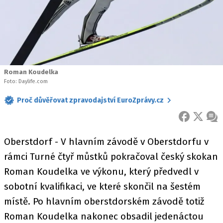
Roman Koudelka
Foto: Daylife.com
Proč důvěřovat zpravodajství EuroZprávy.cz
FACEBOOK
X
ZPR
Oberstdorf - V hlavním závodě v Oberstdorfu v
rámci Turné čtyř můstků pokračoval český skokan
Roman Koudelka ve výkonu, který předvedl v
sobotní kvalifikaci, ve které skončil na šestém
místě. Po hlavním oberstdorském závodě totiž
Roman Koudelka nakonec obsadil jedenáctou