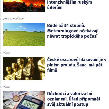
intenzivnějším ruským
úderům
před 13 hodinami
Bude až 34 stupňů.
Meteorologové očekávají
návrat tropického počasí
včera
České oscarové hlasování je v
plném proudu. Šanci má pět
filmů
včera
Důchodci a valorizační
oznámení. Úřad připomněl
svůj aktuální postup