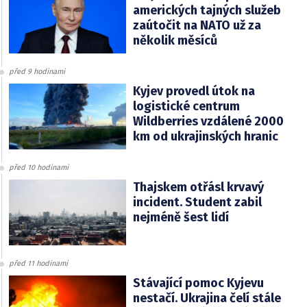
amerických tajných služeb
zaútočit na NATO už za
několik měsíců
před 9 hodinami
Kyjev provedl útok na
logistické centrum
Wildberries vzdálené 2000
km od ukrajinských hranic
před 10 hodinami
Thajskem otřásl krvavý
incident. Student zabil
nejméně šest lidí
před 11 hodinami
Stávající pomoc Kyjevu
nestačí. Ukrajina čelí stále