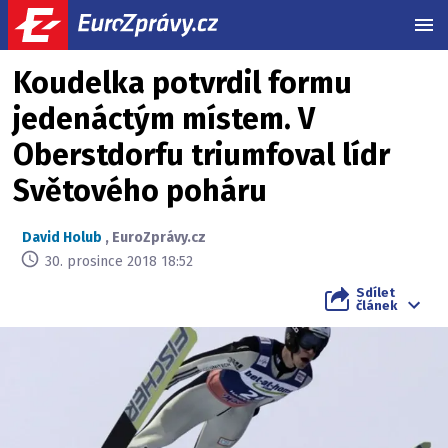
MEN
Koudelka potvrdil formu
jedenáctým místem. V
Oberstdorfu triumfoval lídr
Světového poháru
David Holub
,
EuroZprávy.cz
30. prosince 2018 18:52
Sdílet
článek