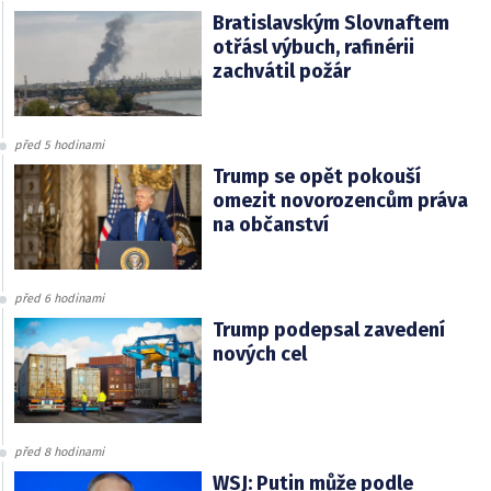
Bratislavským Slovnaftem
otřásl výbuch, rafinérii
zachvátil požár
před 5 hodinami
Trump se opět pokouší
omezit novorozencům práva
na občanství
před 6 hodinami
Trump podepsal zavedení
nových cel
před 8 hodinami
WSJ: Putin může podle