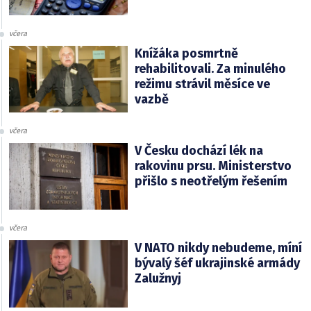
včera
Knížáka posmrtně
rehabilitovali. Za minulého
režimu strávil měsíce ve
vazbě
včera
V Česku dochází lék na
rakovinu prsu. Ministerstvo
přišlo s neotřelým řešením
včera
V NATO nikdy nebudeme, míní
bývalý šéf ukrajinské armády
Zalužnyj