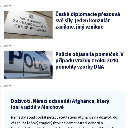
včera
Česká diplomacie přesouvá
své síly. Jeden konzulát
zanikne, jiný vznikne
včera
Policie objasnila pomníček. V
případu vraždy z roku 2010
pomohly vzorky DNA
včera
Doživotí. Němci odsoudili Afghánce, který
loni vraždil v Mnichově
Německý soud poslal pětadvacetiletého Afghánce na doživotí do
vězení za loňský tragický útok na demonstraci odborů v