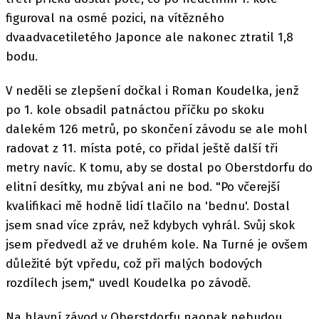
figuroval na osmé pozici, na vítězného
dvaadvacetiletého Japonce ale nakonec ztratil 1,8
bodu.
V neděli se zlepšení dočkal i Roman Koudelka, jenž
po 1. kole obsadil patnáctou příčku po skoku
dalekém 126 metrů, po skončení závodu se ale mohl
radovat z 11. místa poté, co přidal ještě další tři
metry navíc. K tomu, aby se dostal po Oberstdorfu do
elitní desítky, mu zbýval ani ne bod. "Po včerejší
kvalifikaci mě hodně lidí tlačilo na 'bednu'. Dostal
jsem snad více zpráv, než kdybych vyhrál. Svůj skok
jsem předvedl až ve druhém kole. Na Turné je ovšem
důležité být vpředu, což při malých bodových
rozdílech jsem," uvedl Koudelka po závodě.
Na hlavní závod v Oberstdorfu naopak nebudou