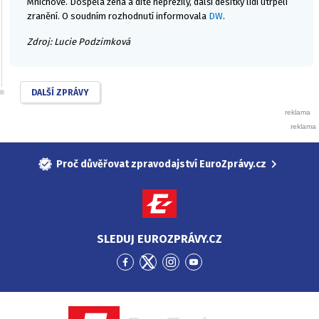
Mnichově. Dospělá žena a dítě nepřežily, další desítky lidí utrpěli
zranění. O soudním rozhodnutí informovala
DW
.
Zdroj: Lucie Podzimková
DALŠÍ ZPRÁVY
Proč důvěřovat zpravodajství EuroZprávy.cz
SLEDUJ EUROZPRÁVY.CZ
Přejít
Přejít
Přejít
Přejít
na
na
na
na
Facebook
Twitter
Instagram
YouTube