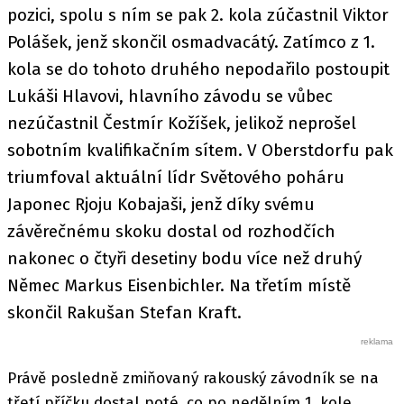
pozici, spolu s ním se pak 2. kola zúčastnil Viktor
Polášek, jenž skončil osmadvacátý. Zatímco z 1.
kola se do tohoto druhého nepodařilo postoupit
Lukáši Hlavovi, hlavního závodu se vůbec
nezúčastnil Čestmír Kožíšek, jelikož neprošel
sobotním kvalifikačním sítem. V Oberstdorfu pak
triumfoval aktuální lídr Světového poháru
Japonec Rjoju Kobajaši, jenž díky svému
závěrečnému skoku dostal od rozhodčích
nakonec o čtyři desetiny bodu více než druhý
Němec Markus Eisenbichler. Na třetím místě
skončil Rakušan Stefan Kraft.
Právě posledně zmiňovaný rakouský závodník se na
třetí příčku dostal poté, co po nedělním 1. kole