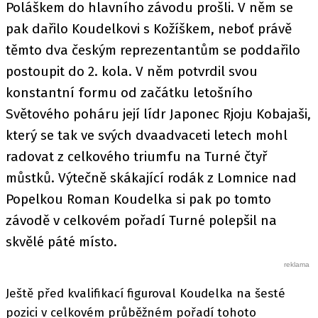
Poláškem do hlavního závodu prošli. V něm se
pak dařilo Koudelkovi s Kožíškem, neboť právě
těmto dva českým reprezentantům se poddařilo
postoupit do 2. kola. V něm potvrdil svou
konstantní formu od začátku letošního
Světového poháru její lídr Japonec Rjoju Kobajaši,
který se tak ve svých dvaadvaceti letech mohl
radovat z celkového triumfu na Turné čtyř
můstků. Výtečně skákající rodák z Lomnice nad
Popelkou Roman Koudelka si pak po tomto
závodě v celkovém pořadí Turné polepšil na
skvělé páté místo.
Ještě před kvalifikací figuroval Koudelka na šesté
pozici v celkovém průběžném pořadí tohoto