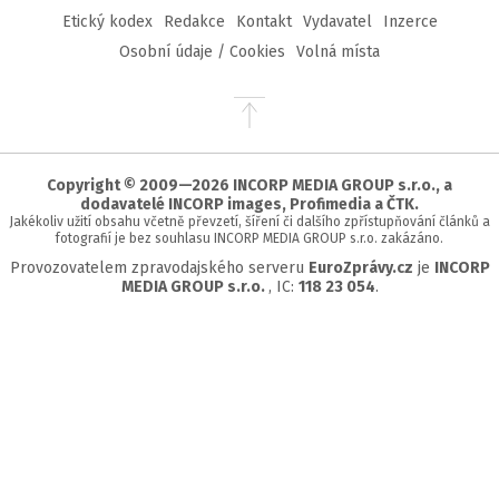
Etický kodex
Redakce
Kontakt
Vydavatel
Inzerce
Osobní údaje / Cookies
Volná místa
Přejít
na
začátek
stránky
Copyright © 2009—2026 INCORP MEDIA GROUP s.r.o., a
dodavatelé INCORP images, Profimedia a ČTK.
Jakékoliv užití obsahu včetně převzetí, šíření či dalšího zpřístupňování článků a
fotografií je bez souhlasu INCORP MEDIA GROUP s.r.o. zakázáno.
Provozovatelem zpravodajského serveru
EuroZprávy.cz
je
INCORP
MEDIA GROUP s.r.o.
, IC:
118 23 054
.