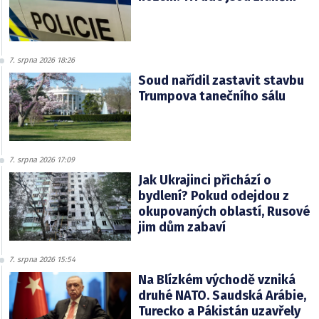
7. srpna 2026 18:26
Soud nařídil zastavit stavbu
Trumpova tanečního sálu
7. srpna 2026 17:09
Jak Ukrajinci přichází o
bydlení? Pokud odejdou z
okupovaných oblastí, Rusové
jim dům zabaví
7. srpna 2026 15:54
Na Blízkém východě vzniká
druhé NATO. Saudská Arábie,
Turecko a Pákistán uzavřely