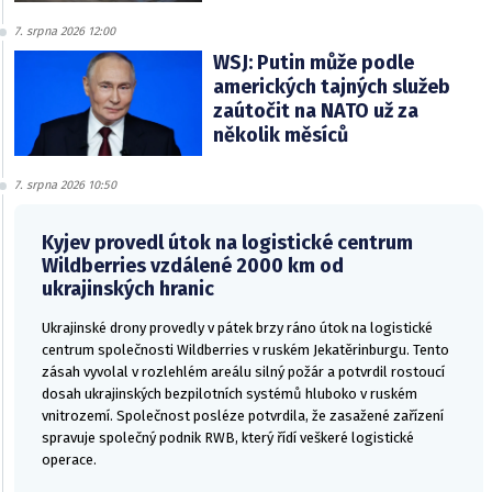
7. srpna 2026 12:00
WSJ: Putin může podle
amerických tajných služeb
zaútočit na NATO už za
několik měsíců
7. srpna 2026 10:50
Kyjev provedl útok na logistické centrum
Wildberries vzdálené 2000 km od
ukrajinských hranic
Ukrajinské drony provedly v pátek brzy ráno útok na logistické
centrum společnosti Wildberries v ruském Jekatěrinburgu. Tento
zásah vyvolal v rozlehlém areálu silný požár a potvrdil rostoucí
dosah ukrajinských bezpilotních systémů hluboko v ruském
vnitrozemí. Společnost posléze potvrdila, že zasažené zařízení
spravuje společný podnik RWB, který řídí veškeré logistické
operace.