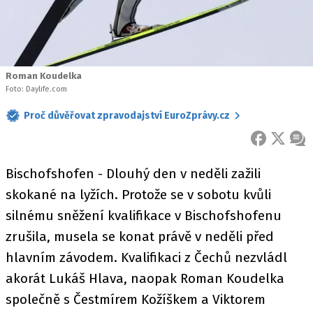
Roman Koudelka
Foto: Daylife.com
Proč důvěřovat zpravodajství EuroZprávy.cz
FACEBOOK
X
ZPR
Bischofshofen - Dlouhý den v neděli zažili
skokané na lyžích. Protože se v sobotu kvůli
silnému sněžení kvalifikace v Bischofshofenu
zrušila, musela se konat právě v neděli před
hlavním závodem. Kvalifikaci z Čechů nezvládl
akorát Lukáš Hlava, naopak Roman Koudelka
společně s Čestmírem Kožíškem a Viktorem