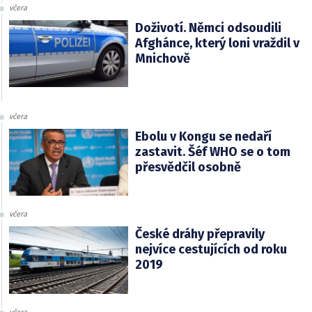
včera
Doživotí. Němci odsoudili
Afghánce, který loni vraždil v
Mnichově
včera
Ebolu v Kongu se nedaří
zastavit. Šéf WHO se o tom
přesvědčil osobně
včera
České dráhy přepravily
nejvíce cestujících od roku
2019