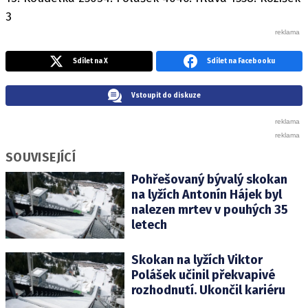
3
Sdílet na X
Sdílet na Facebooku
Vstoupit do diskuze
SOUVISEJÍCÍ
Pohřešovaný bývalý skokan
na lyžích Antonín Hájek byl
nalezen mrtev v pouhých 35
letech
Skokan na lyžích Viktor
Polášek učinil překvapivé
rozhodnutí. Ukončil kariéru