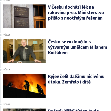
včera
V Česku dochází lék na
rakovinu prsu. Ministerstvo
přišlo s neotřelým řešením
včera
Česko se rozloučilo s
výtvarným umělcem Milanem
Knížákem
včera
Kyjev čelil dalšímu ničivému
útoku. Zemřelo i dítě
včera