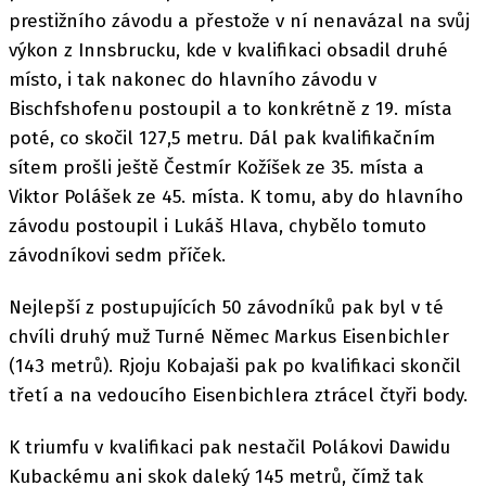
prestižního závodu a přestože v ní nenavázal na svůj
výkon z Innsbrucku, kde v kvalifikaci obsadil druhé
místo, i tak nakonec do hlavního závodu v
Bischfshofenu postoupil a to konkrétně z 19. místa
poté, co skočil 127,5 metru. Dál pak kvalifikačním
sítem prošli ještě Čestmír Kožíšek ze 35. místa a
Viktor Polášek ze 45. místa. K tomu, aby do hlavního
závodu postoupil i Lukáš Hlava, chybělo tomuto
závodníkovi sedm příček.
Nejlepší z postupujících 50 závodníků pak byl v té
chvíli druhý muž Turné Němec Markus Eisenbichler
(143 metrů). Rjoju Kobajaši pak po kvalifikaci skončil
třetí a na vedoucího Eisenbichlera ztrácel čtyři body.
K triumfu v kvalifikaci pak nestačil Polákovi Dawidu
Kubackému ani skok daleký 145 metrů, čímž tak