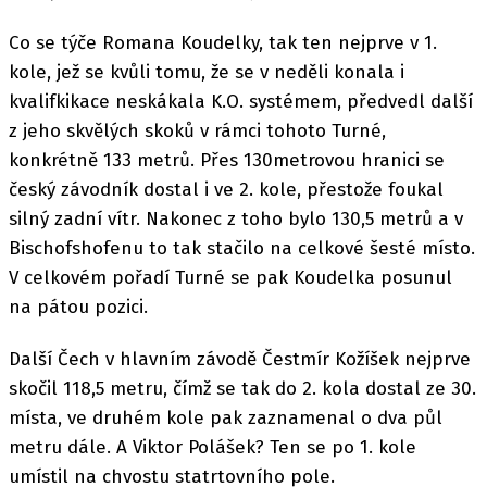
Co se týče Romana Koudelky, tak ten nejprve v 1.
kole, jež se kvůli tomu, že se v neděli konala i
kvalifkikace neskákala K.O. systémem, předvedl další
z jeho skvělých skoků v rámci tohoto Turné,
konkrétně 133 metrů. Přes 130metrovou hranici se
český závodník dostal i ve 2. kole, přestože foukal
silný zadní vítr. Nakonec z toho bylo 130,5 metrů a v
Bischofshofenu to tak stačilo na celkové šesté místo.
V celkovém pořadí Turné se pak Koudelka posunul
na pátou pozici.
Další Čech v hlavním závodě Čestmír Kožíšek nejprve
skočil 118,5 metru, čímž se tak do 2. kola dostal ze 30.
místa, ve druhém kole pak zaznamenal o dva půl
metru dále. A Viktor Polášek? Ten se po 1. kole
umístil na chvostu statrtovního pole.