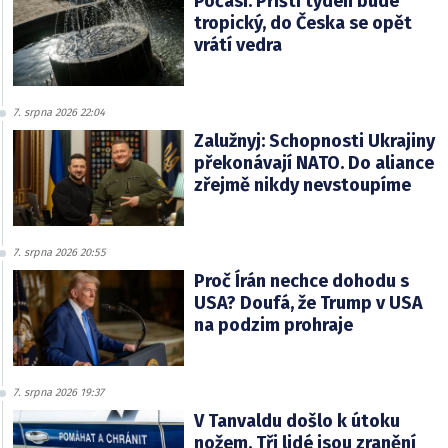
Počasí: Příští týden bude
tropický, do Česka se opět
vrátí vedra
7. srpna 2026 22:04
Zalužnyj: Schopnosti Ukrajiny
překonávají NATO. Do aliance
zřejmě nikdy nevstoupíme
7. srpna 2026 20:55
Proč Írán nechce dohodu s
USA? Doufá, že Trump v USA
na podzim prohraje
7. srpna 2026 19:37
V Tanvaldu došlo k útoku
nožem. Tři lidé jsou zranění