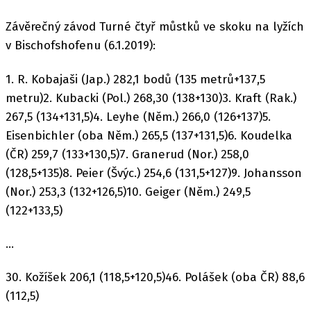
Závěrečný závod Turné čtyř můstků ve skoku na lyžích
v Bischofshofenu (6.1.2019):
1. R. Kobajaši (Jap.) 282,1 bodů (135 metrů+137,5
metru)2. Kubacki (Pol.) 268,30 (138+130)3. Kraft (Rak.)
267,5 (134+131,5)4. Leyhe (Něm.) 266,0 (126+137)5.
Eisenbichler (oba Něm.) 265,5 (137+131,5)6. Koudelka
(ČR) 259,7 (133+130,5)7. Granerud (Nor.) 258,0
(128,5+135)8. Peier (Švýc.) 254,6 (131,5+127)9. Johansson
(Nor.) 253,3 (132+126,5)10. Geiger (Něm.) 249,5
(122+133,5)
...
30. Kožíšek 206,1 (118,5+120,5)46. Polášek (oba ČR) 88,6
(112,5)