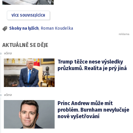
VÍCE SOUVISEJÍCÍCH
Skoky na lyžích
,
Roman Koudelka
AKTUÁLNĚ SE DĚJE
včera
Trump těžce nese výsledky
průzkumů. Realita je prý jiná
včera
Princ Andrew může mít
problém. Burnham nevylučuje
nové vyšetřování