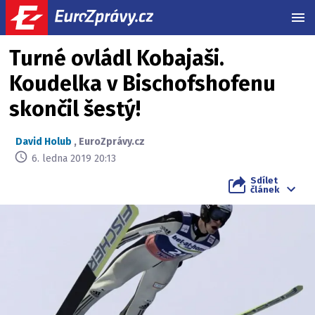
MEN
Turné ovládl Kobajaši.
Koudelka v Bischofshofenu
skončil šestý!
David Holub
,
EuroZprávy.cz
6. ledna 2019 20:13
Sdílet
článek