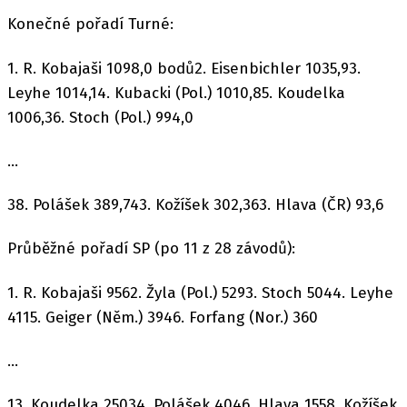
Konečné pořadí Turné:
1. R. Kobajaši 1098,0 bodů2. Eisenbichler 1035,93.
Leyhe 1014,14. Kubacki (Pol.) 1010,85. Koudelka
1006,36. Stoch (Pol.) 994,0
...
38. Polášek 389,743. Kožíšek 302,363. Hlava (ČR) 93,6
Průběžné pořadí SP (po 11 z 28 závodů):
1. R. Kobajaši 9562. Žyla (Pol.) 5293. Stoch 5044. Leyhe
4115. Geiger (Něm.) 3946. Forfang (Nor.) 360
...
13. Koudelka 25034. Polášek 4046. Hlava 1558. Kožíšek