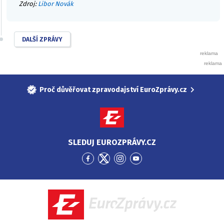
Zdroj:
Libor Novák
DALŠÍ ZPRÁVY
Proč důvěřovat zpravodajství EuroZprávy.cz
SLEDUJ EUROZPRÁVY.CZ
Přejít
Přejít
Přejít
Přejít
na
na
na
na
Facebook
Twitter
Instagram
YouTube
EuroZprávy.cz