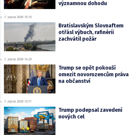
významnou dohodu
7. srpna 2026 15:15
Bratislavským Slovnaftem
otřásl výbuch, rafinérii
zachvátil požár
7. srpna 2026 14:25
Trump se opět pokouší
omezit novorozencům práva
na občanství
7. srpna 2026 13:11
Trump podepsal zavedení
nových cel