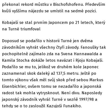
překonal rekord můstku v Bischofshofenu. Především
kvůli vyššímu nájezdu se umístil na sedmé pozici.
Kobajaši se stal prvním Japoncem po 21 letech, který
na Turné triumfoval
Doposud se podařilo v historii Turné jen dvěma
závodníkům vyhrát všechny čtyři závody. Fanoušky tak
pochopitelně zajímalo zda na Svena Hannawalda a
Kamila Stocha dokáže letos navázat i Rjoju Kobajaši.
Podařilo se mu to, jelikož ve druhém kole Japonec
zaznamenal skok daleký až 137,5 metru. Ještě po
tomto výkonu však měl svůj skok před sebou Markus
Eisenbichler, ovšem tomu se nezadařilo a japonská
radost tak mohla vytrysknout. Není divu. Naposledy
japonský závodník vyhrál Turné v sezńě 1997/98 a
tehdy se o to zasloužil Kazujoši Funakiho.