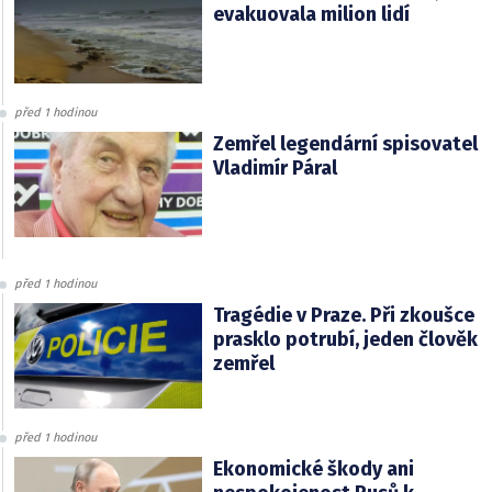
evakuovala milion lidí
před 1 hodinou
Zemřel legendární spisovatel
Vladimír Páral
před 1 hodinou
Tragédie v Praze. Při zkoušce
prasklo potrubí, jeden člověk
zemřel
před 1 hodinou
Ekonomické škody ani