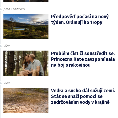
před 7 hodinami
Předpověď počasí na nový
týden. Orámují ho tropy
včera
Problém číst či soustředit se.
Princezna Kate zavzpomínala
na boj s rakovinou
včera
Vedra a sucho dál sužují zemi.
Stát se snaží pomoci se
zadržováním vody v krajině