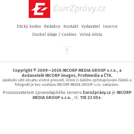
EuroZprávy.cz
Etický kodex
Redakce
Kontakt
Vydavatel
Inzerce
Osobní údaje / Cookies
Volná místa
Přejít
na
začátek
stránky
Copyright © 2009—2026 INCORP MEDIA GROUP s.r.o., a
dodavatelé INCORP images, Profimedia a ČTK.
Jakékoliv užití obsahu včetně převzetí, šíření či dalšího zpřístupňování článků a
fotografií je bez souhlasu INCORP MEDIA GROUP s.r.o. zakázáno.
Provozovatelem zpravodajského serveru
EuroZprávy.cz
je
INCORP
MEDIA GROUP s.r.o.
, IC:
118 23 054
.