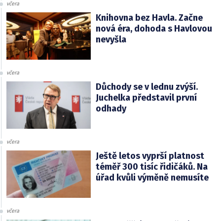
včera
Knihovna bez Havla. Začne
nová éra, dohoda s Havlovou
nevyšla
včera
Důchody se v lednu zvýší.
Juchelka představil první
odhady
včera
Ještě letos vyprší platnost
téměř 300 tisíc řidičáků. Na
úřad kvůli výměně nemusíte
včera