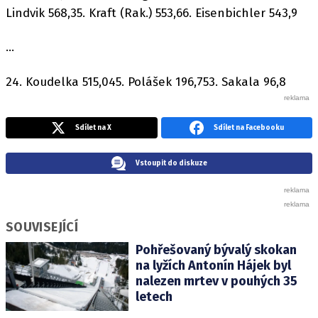
Lindvik 568,35. Kraft (Rak.) 553,66. Eisenbichler 543,9
...
24. Koudelka 515,045. Polášek 196,753. Sakala 96,8
Sdílet na X
Sdílet na Facebooku
Vstoupit do diskuze
SOUVISEJÍCÍ
Pohřešovaný bývalý skokan
na lyžích Antonín Hájek byl
nalezen mrtev v pouhých 35
letech