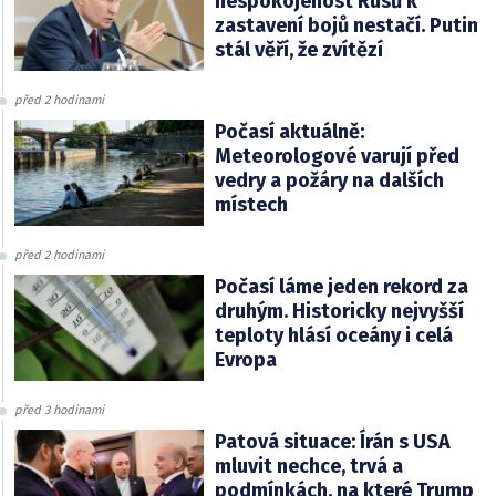
nespokojenost Rusů k
zastavení bojů nestačí. Putin
stál věří, že zvítězí
před 2 hodinami
Počasí aktuálně:
Meteorologové varují před
vedry a požáry na dalších
místech
před 2 hodinami
Počasí láme jeden rekord za
druhým. Historicky nejvyšší
teploty hlásí oceány i celá
Evropa
před 3 hodinami
Patová situace: Írán s USA
mluvit nechce, trvá a
podmínkách, na které Trump