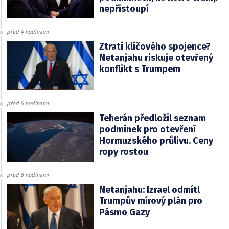
nepřistoupí
před 4 hodinami
Ztratí klíčového spojence?
Netanjahu riskuje otevřený
konflikt s Trumpem
před 5 hodinami
Teherán předložil seznam
podmínek pro otevření
Hormuzského průlivu. Ceny
ropy rostou
před 6 hodinami
Netanjahu: Izrael odmítl
Trumpův mírový plán pro
Pásmo Gazy