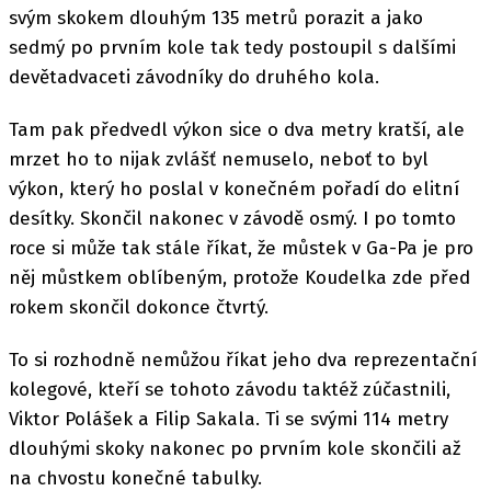
svým skokem dlouhým 135 metrů porazit a jako
sedmý po prvním kole tak tedy postoupil s dalšími
devětadvaceti závodníky do druhého kola.
Tam pak předvedl výkon sice o dva metry kratší, ale
mrzet ho to nijak zvlášť nemuselo, neboť to byl
výkon, který ho poslal v konečném pořadí do elitní
desítky. Skončil nakonec v závodě osmý. I po tomto
roce si může tak stále říkat, že můstek v Ga-Pa je pro
něj můstkem oblíbeným, protože Koudelka zde před
rokem skončil dokonce čtvrtý.
To si rozhodně nemůžou říkat jeho dva reprezentační
kolegové, kteří se tohoto závodu taktéž zúčastnili,
Viktor Polášek a Filip Sakala. Ti se svými 114 metry
dlouhými skoky nakonec po prvním kole skončili až
na chvostu konečné tabulky.