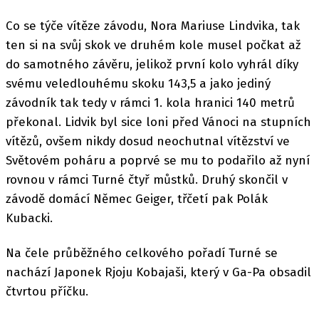
Co se týče vítěze závodu, Nora Mariuse Lindvika, tak
ten si na svůj skok ve druhém kole musel počkat až
do samotného závěru, jelikož první kolo vyhrál díky
svému veledlouhému skoku 143,5 a jako jediný
závodník tak tedy v rámci 1. kola hranici 140 metrů
překonal. Lidvik byl sice loni před Vánoci na stupních
vítězů, ovšem nikdy dosud neochutnal vítězství ve
Světovém poháru a poprvé se mu to podařilo až nyní
rovnou v rámci Turné čtyř můstků. Druhý skončil v
závodě domácí Němec Geiger, třčetí pak Polák
Kubacki.
Na čele průběžného celkového pořadí Turné se
nachází Japonek Rjoju Kobajaši, který v Ga-Pa obsadil
čtvrtou příčku.