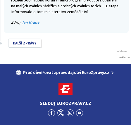
rozdělí 300 miliónů korun v rámci programu Podpora opatření
na malých vodních nádržích a drobných vodních tocích – 3. etapa.
Informovalo o tom ministerstvo zemědělství.
Zdroj:
Jan Hrabě
DALŠÍ ZPRÁVY
Proč důvěřovat zpravodajství EuroZprávy.cz
SLEDUJ EUROZPRÁVY.CZ
Přejít
Přejít
Přejít
Přejít
na
na
na
na
Facebook
Twitter
Instagram
YouTube