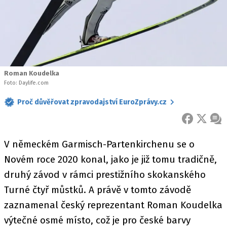
Roman Koudelka
Foto: Daylife.com
Proč důvěřovat zpravodajství EuroZprávy.cz
FACEBOOK
X
ZPR
V německém Garmisch-Partenkirchenu se o
Novém roce 2020 konal, jako je již tomu tradičně,
druhý závod v rámci prestižního skokanského
Turné čtyř můstků. A právě v tomto závodě
zaznamenal český reprezentant Roman Koudelka
výtečné osmé místo, což je pro české barvy