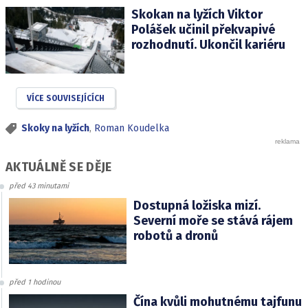
Skokan na lyžích Viktor
Polášek učinil překvapivé
rozhodnutí. Ukončil kariéru
VÍCE SOUVISEJÍCÍCH
Skoky na lyžích
,
Roman Koudelka
AKTUÁLNĚ SE DĚJE
před 43 minutami
Dostupná ložiska mizí.
Severní moře se stává rájem
robotů a dronů
před 1 hodinou
Čína kvůli mohutnému tajfunu