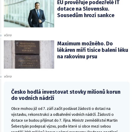
EU prověřuje podezřelé IT
dotace na Slovensku.
Sousedům hrozí sankce
včera
Maximum možného. Do
lékáren míří tisíce balení léku
na rakovinu prsu
včera
Česko hodlá investovat stovky milionů korun
do vodních nádrží
Obce mohou již od 7. září začít podávat žádosti o dotaci na
výstavbu, rekonstrukci a odbahnění vodních nádrží. Žádosti o
dotace se budou přijímat do 7. října. Ministr zemědělství Martin
Šebestyán podepsal výzvu, podle které si obce mezi sebou