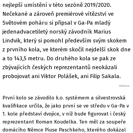
nejlepší umístění v této sezóně 2019/2020.
Nečekané a zároveň premiérové vítězství ve
Světovém poháru si připsal v Ga-Pa mladý
jedenadvacetiletý norský závodník Marius
Lindvik, který si pomohl především svým skokem
z prvního kola, ve kterém skočil nejdelší skok dne
a to 143,5 metru. Do druhého kola se pak ze
zbývajících českých reprezentantů neokázali
probojovat ani Viktor Polášek, ani Filip Sakala.
První kolo se závodilo k.o. systémem a silvestrovská
kvalifikace určila, že jako první se ve středu v Ga-Pa v
1. kole představí dvojice, v níž bude figurovat i český
reprezentant Roman Koudelka. Ten měl za soupeře
domácího Němce Piuse Paschkeho, kterého dokázal