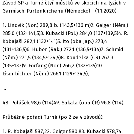
Závod SP a Turné čtyř můstků ve skocích na lyžích v
Garmisch-Partenkirchenu (Německo) - (1.1.2020):
1. Lindvik (Nor.) 289,8 b. (143,5+136 m)2. Geiger (Něm.)
285,0 (132+141,5)3. Kubacki (Pol.) 284,0 (137+139,5)4. R.
Kobajaši 282,1 (132+141)5. Ito (oba Jap.) 273,4
(131+136,5)6. Huber (Rak.) 272,1 (136,5+134)7. Schmid
(Něm.) 271,5 (134,5+134,5)8. Koudelka (ČR) 267,3
(135+133)9. Forfang (Nor.) 266,2 (132+135)10.
Eisenbichler (Něm.) 266,1 (129+134,5),
...
48. Polášek 98,6 (114)49. Sakala (oba ČR) 96,8 (114).
Průběžné pořadí Turné (po 2 ze 4 závodů):
1. R. Kobajaši 587,22. Geiger 580,93. Kubacki 578,74.