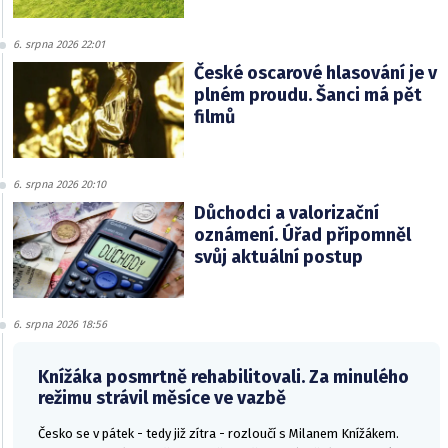
6. srpna 2026 22:01
České oscarové hlasování je v
plném proudu. Šanci má pět
filmů
6. srpna 2026 20:10
Důchodci a valorizační
oznámení. Úřad připomněl
svůj aktuální postup
6. srpna 2026 18:56
Knížáka posmrtně rehabilitovali. Za minulého
režimu strávil měsíce ve vazbě
Česko se v pátek - tedy již zítra - rozloučí s Milanem Knížákem.