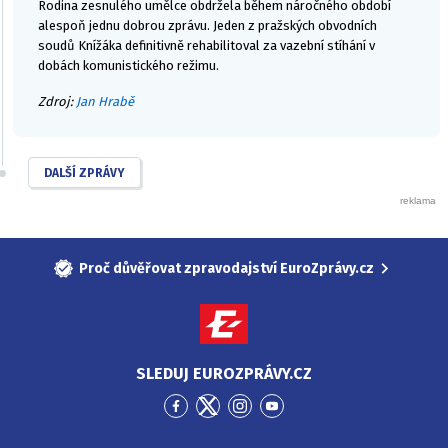
Rodina zesnulého umělce obdržela během náročného období
alespoň jednu dobrou zprávu. Jeden z pražských obvodních
soudů Knížáka definitivně rehabilitoval za vazební stíhání v
dobách komunistického režimu.
Zdroj:
Jan Hrabě
DALŠÍ ZPRÁVY
Proč důvěřovat zpravodajství EuroZprávy.cz
SLEDUJ EUROZPRÁVY.CZ
Přejít
Přejít
Přejít
Přejít
na
na
na
na