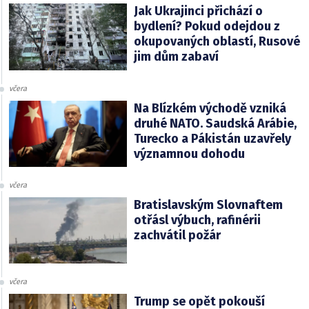
Jak Ukrajinci přichází o
bydlení? Pokud odejdou z
okupovaných oblastí, Rusové
jim dům zabaví
včera
Na Blízkém východě vzniká
druhé NATO. Saudská Arábie,
Turecko a Pákistán uzavřely
významnou dohodu
včera
Bratislavským Slovnaftem
otřásl výbuch, rafinérii
zachvátil požár
včera
Trump se opět pokouší