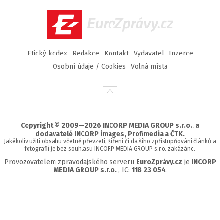
Facebook
Twitter
Instagram
YouTube
EuroZprávy.cz
Etický kodex
Redakce
Kontakt
Vydavatel
Inzerce
Osobní údaje / Cookies
Volná místa
Přejít
na
začátek
stránky
Copyright © 2009—2026 INCORP MEDIA GROUP s.r.o., a
dodavatelé INCORP images, Profimedia a ČTK.
Jakékoliv užití obsahu včetně převzetí, šíření či dalšího zpřístupňování článků a
fotografií je bez souhlasu INCORP MEDIA GROUP s.r.o. zakázáno.
Provozovatelem zpravodajského serveru
EuroZprávy.cz
je
INCORP
MEDIA GROUP s.r.o.
, IC:
118 23 054
.