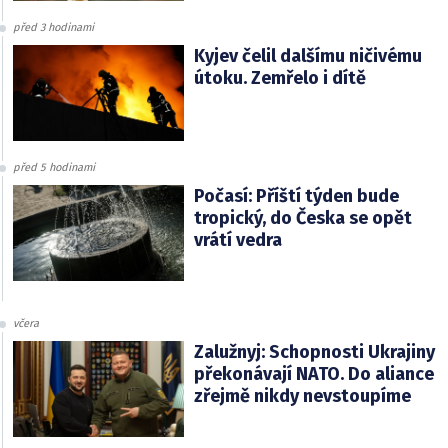
před 3 hodinami
Kyjev čelil dalšímu ničivému
útoku. Zemřelo i dítě
před 5 hodinami
Počasí: Příští týden bude
tropický, do Česka se opět
vrátí vedra
včera
Zalužnyj: Schopnosti Ukrajiny
překonávají NATO. Do aliance
zřejmě nikdy nevstoupíme