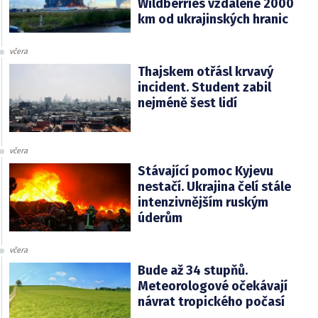
Wildberries vzdálené 2000
km od ukrajinských hranic
včera
Thajskem otřásl krvavý
incident. Student zabil
nejméně šest lidí
včera
Stávající pomoc Kyjevu
nestačí. Ukrajina čelí stále
intenzivnějším ruským
úderům
včera
Bude až 34 stupňů.
Meteorologové očekávají
návrat tropického počasí