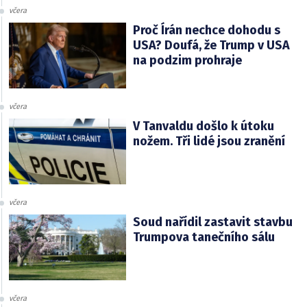
včera
Proč Írán nechce dohodu s
USA? Doufá, že Trump v USA
na podzim prohraje
včera
V Tanvaldu došlo k útoku
nožem. Tři lidé jsou zranění
včera
Soud nařídil zastavit stavbu
Trumpova tanečního sálu
včera