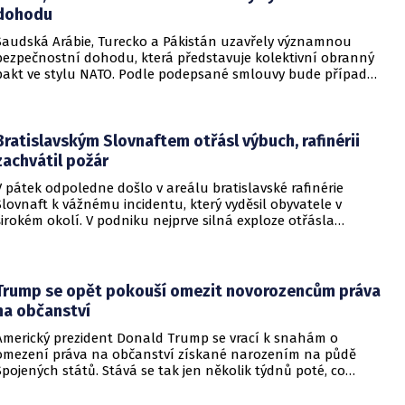
dohodu
Saudská Arábie, Turecko a Pákistán uzavřely významnou
bezpečnostní dohodu, která představuje kolektivní obranný
pakt ve stylu NATO. Podle podepsané smlouvy bude případný
útok na některou z těchto tří zemí považován za útok na
všechny členy aliance, což má posílit odstrašující sílu v
regionu.
Bratislavským Slovnaftem otřásl výbuch, rafinérii
zachvátil požár
V pátek odpoledne došlo v areálu bratislavské rafinérie
Slovnaft k vážnému incidentu, který vyděsil obyvatele v
širokém okolí. V podniku nejprve silná exploze otřásla
budovami a následně vypukl rozsáhlý požár.
Trump se opět pokouší omezit novorozencům práva
na občanství
Americký prezident Donald Trump se vrací k snahám o
omezení práva na občanství získané narozením na půdě
Spojených států. Stává se tak jen několik týdnů poté, co
Nejvyšší soud Spojených států odmítl jeho předchozí plošší
pokus o zrušení této dlouholeté praxe.