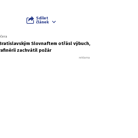
Sdílet
článek
včera
Bratislavským Slovnaftem otřásl výbuch,
rafinérii zachvátil požár