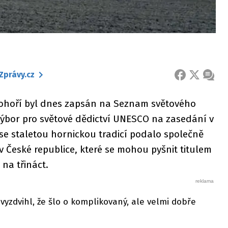
Zprávy.cz
FACEBOOK
X
ZPRÁ
nohoří byl dnes zapsán na Seznam světového
ýbor pro světové dědictví UNESCO na zasedání v
 se staletou hornickou tradicí podalo společně
 České republice, které se mohou pyšnit titulem
 na třináct.
yzdvihl, že šlo o komplikovaný, ale velmi dobře