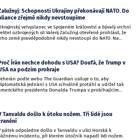
Zalužnyj: Schopnosti Ukrajiny překonávají NATO. Do
aliance zřejmě nikdy nevstoupíme
Ukrajinský velvyslanec ve Spojeném království a bývalý vrchní
velitel ozbrojených sil Valerij Zalužnyj otevřeně prohlásil, že
jeho země pravděpodobně nikdy nevstoupí do NATO. Na
setkání s evropskými velvyslanci uvedl, že se v otázce členství
pohyboval celá léta, avšak současná realita ukazuje, že
alianční standardy jsou pro Kyjev v současné podobě
nedosažitelné.
Proč Írán nechce dohodu s USA? Doufá, že Trump v
USA na podzim prohraje
Teherán podle webu The Guardian usiluje o to, aby
diplomatická jednání s USA schválně protáhl a udržel tak
amerického prezidenta Donalda Trumpa v probíhajícím
konfliktu až do podzimních voleb do Kongresu. Cílem íránské
strany je uštědřit americkému prezidentovi politickou ránu,
která by se mohla vyrovnat krizi s americkými teheránskými
rukojmími za prezidenta Jimmyho Cartera.
V Tanvaldu došlo k útoku nožem. Tři lidé jsou
zranění
V pátek odpoledne došlo v Tanvaldu v ulici Horská k
vážnému incidentu, při kterém útočník napadl lidi nožem.