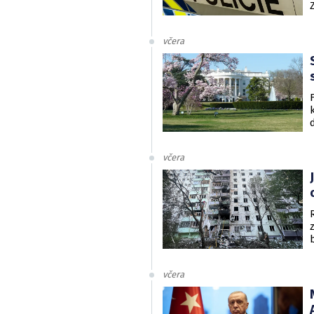
včera
včera
včera