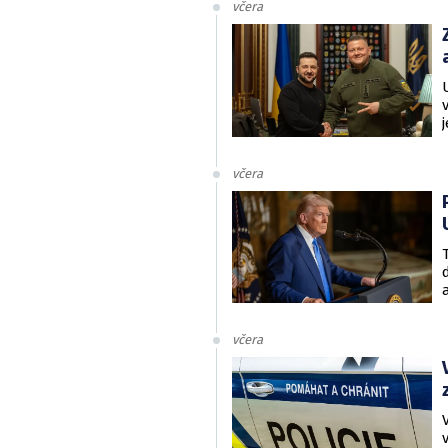
včera
včera
včera