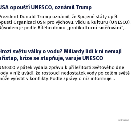
USA opouští UNESCO, oznámil Trump
Prezident Donald Trump oznámil, že Spojené státy opět
opustí Organizaci OSN pro výchovu, vědu a kulturu (UNESCO).
Důvodem je podle Bílého domu „protikulturní směřování“,
podpora palestinských a čínských zájmů a agendy, které jsou
údajně v rozporu s americkými hodnotami.
Hrozí světu války o vodu? Miliardy lidí k ní nemají
přístup, krize se stupňuje, varuje UNESCO
UNESCO v pátek vydala zprávu k příležitosti Světového dne
vody, v níž uvádí, že rostoucí nedostatek vody po celém světě
může vyústit v konflikty. Podle zprávy, o níž informuje
agentura DPA, nemá 2,2 miliardy lidí na světě přístup k pitné
vodě a 3,5 miliardy lidí nemá bezpečnou sanitaci.