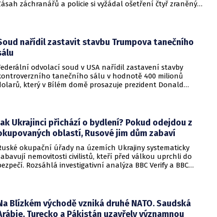
Zásah záchranářů a policie si vyžádal ošetření čtyř zraněných
osob, přičemž tři z nich utrpěly těžká poranění.
Soud nařídil zastavit stavbu Trumpova tanečního
sálu
Federální odvolací soud v USA nařídil zastavení stavby
kontroverzního tanečního sálu v hodnotě 400 milionů
dolarů, který v Bílém domě prosazuje prezident Donald
Trump. Páteční rozhodnutí představuje vážnou překážku pro
administrativu a otevírá cestu k právní bitvě před Nejvyšším
soudem.
Jak Ukrajinci přichází o bydlení? Pokud odejdou z
okupovaných oblastí, Rusové jim dům zabaví
Ruské okupační úřady na územích Ukrajiny systematicky
zabavují nemovitosti civilistů, kteří před válkou uprchli do
bezpečí. Rozsáhlá investigativní analýza BBC Verify a BBC
Russian odhalila, že od roku 2024 bylo identifikováno k
zabavení nebo již přímo zkonfiskováno přes 34 tisíc domů a
bytů.
Na Blízkém východě vzniká druhé NATO. Saudská
Arábie, Turecko a Pákistán uzavřely významnou