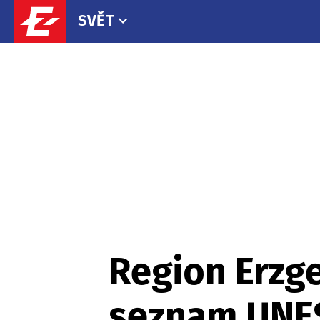
SVĚT
Region Erzg
seznam UNE