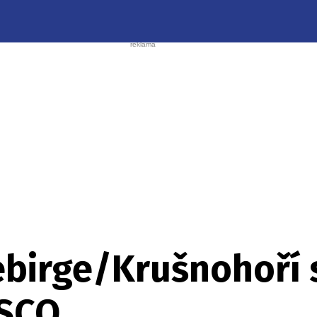
ebirge/Krušnohoří 
SCO