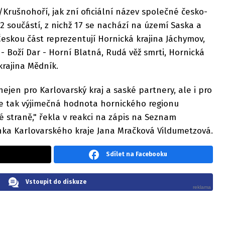
/Krušnohoří, jak zní oficiální název společné česko-
 součástí, z nichž 17 se nachází na území Saska a
eskou část reprezentují Hornická krajina Jáchymov,
- Boží Dar - Horní Blatná, Rudá věž smrti, Hornická
krajina Mědník.
ejen pro Karlovarský kraj a saské partnery, ale i pro
se tak výjimečná hodnota hornického regionu
é straně," řekla v reakci na zápis na Seznam
nka Karlovarského kraje Jana Mračková Vildumetzová.
Sdílet na Facebooku
Vstoupit do diskuze