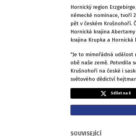
Hornický region Erzgebirge
německé nominace, tvoří 22
pět v českém Krušnohoří. Č
Hornická krajina Abertamy 
krajina Krupka a Hornická 
"Je to mimořádná událost n
obě naše země. Potvrdila 
Krušnohoří na české i sask
světového dědictví hejtma
Sdílet na X
SOUVISEJÍCÍ