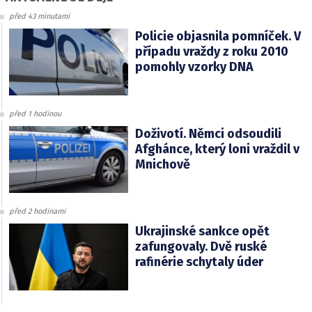
před 43 minutami
Policie objasnila pomníček. V
případu vraždy z roku 2010
pomohly vzorky DNA
před 1 hodinou
Doživotí. Němci odsoudili
Afghánce, který loni vraždil v
Mnichově
před 2 hodinami
Ukrajinské sankce opět
zafungovaly. Dvě ruské
rafinérie schytaly úder