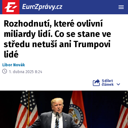
MEN
Rozhodnutí, které ovlivní
miliardy lidí. Co se stane ve
středu netuší ani Trumpovi
lidé
Libor Novák
1. dubna 2025 8:24
Sdílet
článek