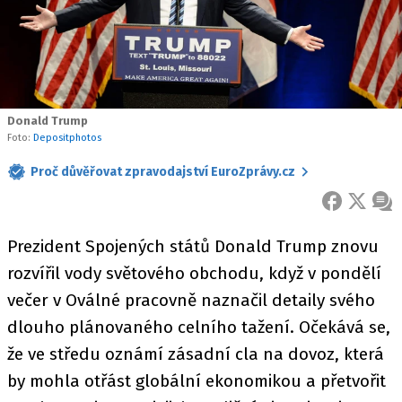
Donald Trump
Foto:
Depositphotos
Proč důvěřovat zpravodajství EuroZprávy.cz
FACEBOOK
X
ZPR
Prezident Spojených států Donald Trump znovu
rozvířil vody světového obchodu, když v pondělí
večer v Oválné pracovně naznačil detaily svého
dlouho plánovaného celního tažení. Očekává se,
že ve středu oznámí zásadní cla na dovoz, která
by mohla otřást globální ekonomikou a přetvořit