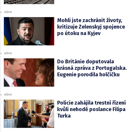
včera
Mohli jste zachránit životy,
kritizuje Zelenskyj spojence
po útoku na Kyjev
včera
Do Británie doputovala
krásná zpráva z Portugalska.
Eugenie porodila holčičku
včera
Policie zahájila trestní řízení
kvůli nehodě poslance Filipa
Turka