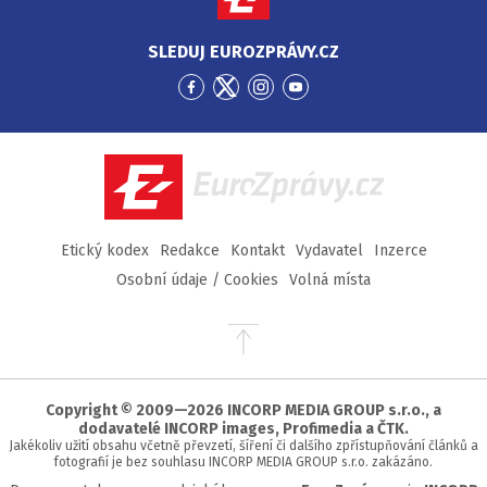
SLEDUJ EUROZPRÁVY.CZ
Přejít
Přejít
Přejít
Přejít
na
na
na
na
Facebook
Twitter
Instagram
YouTube
EuroZprávy.cz
Etický kodex
Redakce
Kontakt
Vydavatel
Inzerce
Osobní údaje / Cookies
Volná místa
Přejít
na
začátek
stránky
Copyright © 2009—2026 INCORP MEDIA GROUP s.r.o., a
dodavatelé INCORP images, Profimedia a ČTK.
Jakékoliv užití obsahu včetně převzetí, šíření či dalšího zpřístupňování článků a
fotografií je bez souhlasu INCORP MEDIA GROUP s.r.o. zakázáno.