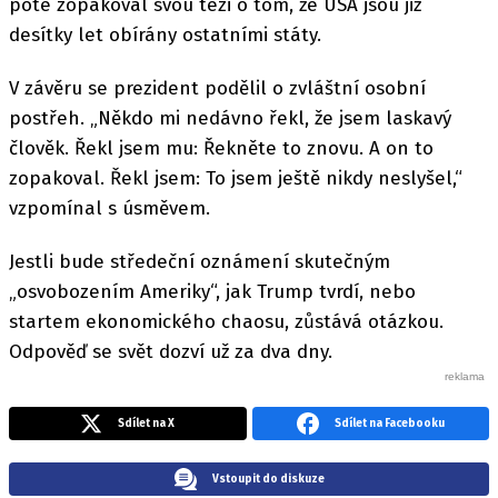
poté zopakoval svou tezi o tom, že USA jsou již
desítky let obírány ostatními státy.
V závěru se prezident podělil o zvláštní osobní
postřeh. „Někdo mi nedávno řekl, že jsem laskavý
člověk. Řekl jsem mu: Řekněte to znovu. A on to
zopakoval. Řekl jsem: To jsem ještě nikdy neslyšel,“
vzpomínal s úsměvem.
Jestli bude středeční oznámení skutečným
„osvobozením Ameriky“, jak Trump tvrdí, nebo
startem ekonomického chaosu, zůstává otázkou.
Odpověď se svět dozví už za dva dny.
Sdílet na X
Sdílet na Facebooku
Vstoupit do diskuze