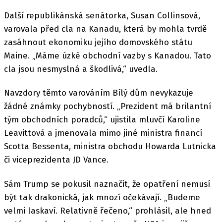
Další republikánská senátorka, Susan Collinsová,
varovala před cla na Kanadu, která by mohla tvrdě
zasáhnout ekonomiku jejího domovského státu
Maine. „Máme úzké obchodní vazby s Kanadou. Tato
cla jsou nesmyslná a škodlivá,“ uvedla.
Navzdory těmto varováním Bílý dům nevykazuje
žádné známky pochybností. „Prezident má brilantní
tým obchodních poradců,“ ujistila mluvčí Karoline
Leavittová a jmenovala mimo jiné ministra financí
Scotta Bessenta, ministra obchodu Howarda Lutnicka
či viceprezidenta JD Vance.
Sám Trump se pokusil naznačit, že opatření nemusí
být tak drakonická, jak mnozí očekávají. „Budeme
velmi laskaví. Relativně řečeno,“ prohlásil, ale hned