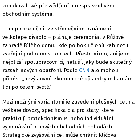
zopakoval své přesvědčení o nespravedlivém
obchodním systému.
Trump chce učinit ze středečního oznámení
velkolepé divadlo – plánuje ceremoniál v Růžové
zahradě Bílého domu, kde po boku členů kabinetu
zveřejní podrobnosti o clech. Přesto nikdo, ani jeho
nejbližší spolupracovníci, netuší, jaký bude skutečný
rozsah nových opatření. Podle
CNN
ale mohou
přinést „nevýslovné ekonomické důsledky miliardám
lidí po celém světě.“
Mezi možnými variantami je zavedení plošných cel na
veškeré dovozy, specifická cla pro státy, které
praktikují protekcionismus, nebo individuální
vyjednávání o nových obchodních dohodách.
Strategické zvyšování cel může chránit klíčová