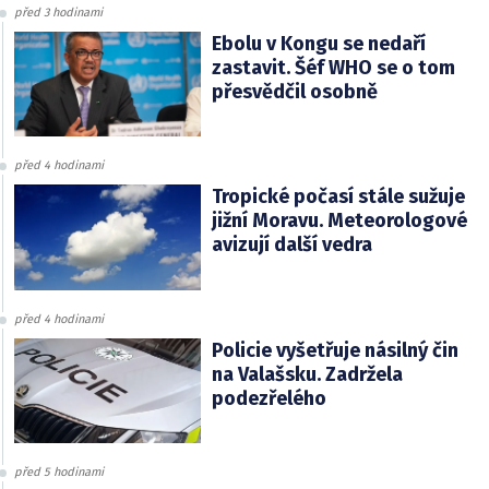
před 3 hodinami
Ebolu v Kongu se nedaří
zastavit. Šéf WHO se o tom
přesvědčil osobně
před 4 hodinami
Tropické počasí stále sužuje
jižní Moravu. Meteorologové
avizují další vedra
před 4 hodinami
Policie vyšetřuje násilný čin
na Valašsku. Zadržela
podezřelého
před 5 hodinami