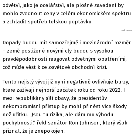
odvětví, jako je ocelářství, ale plošné zavedení by
mohlo zvednout ceny v celém ekonomickém spektru
a zchladit spotřebitelskou poptávku.
Dopady budou mít samozřejmě i mezinárodní rozměr
– země postižené novými cly budou s vysokou
pravděpodobností reagovat odvetnými opatřeními,
což může vést k celosvětové obchodní krizi.
Tento nejistý vývoj již nyní negativně ovlivňuje burzy,
které zažívají nejhorší začátek roku od roku 2022. I
mezi republikány sílí obavy, že prezidentův
nekompromisní přístup by mohl přinést více škody
než užitku. „Jsou tu rizika, ale dám mu výhodu
pochybnosti,“ řekl senátor Ron Johnson, který však
přiznal, že je znepokojen.