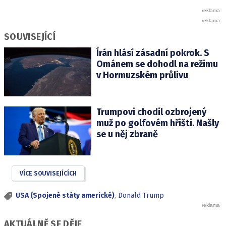
SOUVISEJÍCÍ
Írán hlásí zásadní pokrok. S
Ománem se dohodl na režimu
v Hormuzském průlivu
Trumpovi chodil ozbrojený
muž po golfovém hřišti. Našly
se u něj zbraně
VÍCE SOUVISEJÍCÍCH
USA (Spojené státy americké)
,
Donald Trump
AKTUÁLNĚ SE DĚJE