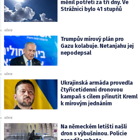
měnil potřetí za tři dny. Ve
Strážnici bylo 41 stupňů
včera
Trumpův mírový plán pro
Gazu kolabuje. Netanjahu jej
nepodepsal
včera
Ukrajinská armáda provedla
čtyřicetidenní dronovou
kampaň s cílem přinutit Kreml
k mírovým jednáním
včera
Na německém letišti našli
dron s výbušninou. Policie