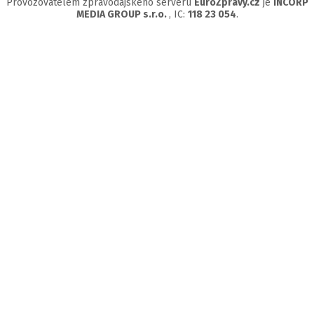
Provozovatelem zpravodajského serveru
EuroZprávy.cz
je
INCORP
MEDIA GROUP s.r.o.
, IC:
118 23 054
.