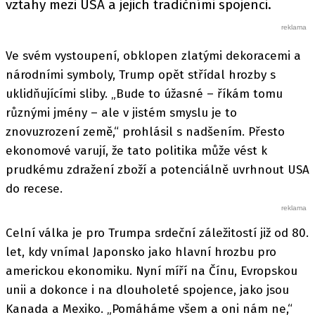
vztahy mezi USA a jejich tradičními spojenci.
Ve svém vystoupení, obklopen zlatými dekoracemi a
národními symboly, Trump opět střídal hrozby s
uklidňujícími sliby. „Bude to úžasné – říkám tomu
různými jmény – ale v jistém smyslu je to
znovuzrození země,“ prohlásil s nadšením. Přesto
ekonomové varují, že tato politika může vést k
prudkému zdražení zboží a potenciálně uvrhnout USA
do recese.
Celní válka je pro Trumpa srdeční záležitostí již od 80.
let, kdy vnímal Japonsko jako hlavní hrozbu pro
americkou ekonomiku. Nyní míří na Čínu, Evropskou
unii a dokonce i na dlouholeté spojence, jako jsou
Kanada a Mexiko. „Pomáháme všem a oni nám ne,“