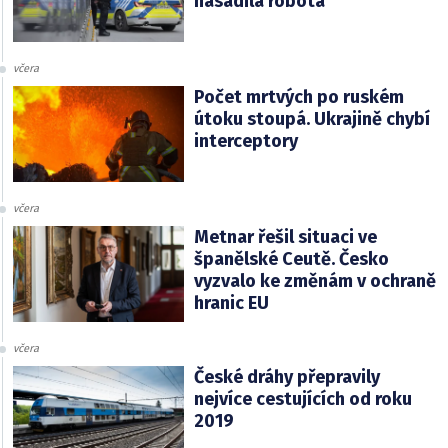
nasadila robota
včera
Počet mrtvých po ruském
útoku stoupá. Ukrajině chybí
interceptory
včera
Metnar řešil situaci ve
španělské Ceutě. Česko
vyzvalo ke změnám v ochraně
hranic EU
včera
České dráhy přepravily
nejvíce cestujících od roku
2019