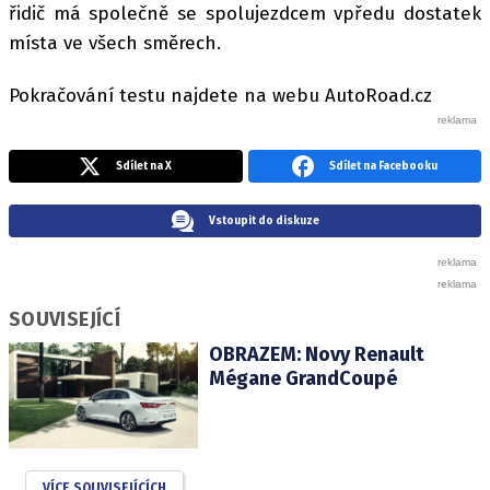
řidič má společně se spolujezdcem vpředu dostatek
místa ve všech směrech.
Pokračování testu najdete na webu AutoRoad.cz
Sdílet na X
Sdílet na Facebooku
Vstoupit do diskuze
SOUVISEJÍCÍ
OBRAZEM: Novy Renault
Mégane GrandCoupé
VÍCE SOUVISEJÍCÍCH