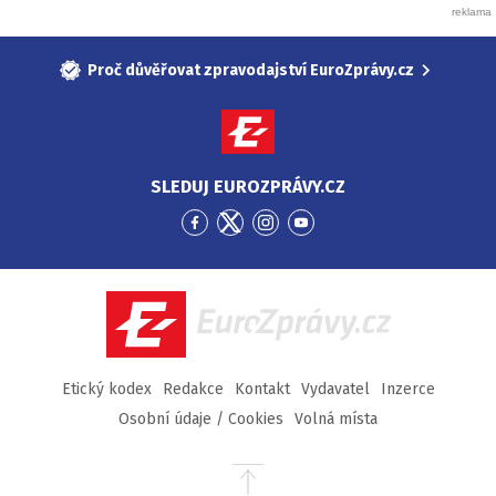
Proč důvěřovat zpravodajství EuroZprávy.cz
SLEDUJ EUROZPRÁVY.CZ
Přejít
Přejít
Přejít
Přejít
na
na
na
na
Facebook
Twitter
Instagram
YouTube
EuroZprávy.cz
Etický kodex
Redakce
Kontakt
Vydavatel
Inzerce
Osobní údaje / Cookies
Volná místa
Přejít
na