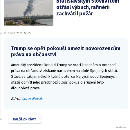
Bratislavským Slovnaftem
otřásl výbuch, rafinérii
zachvátil požár
7. srpna 2026 14:25
Trump se opět pokouší omezit novorozencům
práva na občanství
Americký prezident Donald Trump se vrací k snahám o omezení
práva na občanství získané narozením na půdě Spojených států.
Stává se tak jen několik týdnů poté, co Nejvyšší soud Spojených
států odmítl jeho předchozí plošší pokus o zrušení této
dlouholeté praxe.
Zdroj:
Libor Novák
DALŠÍ ZPRÁVY