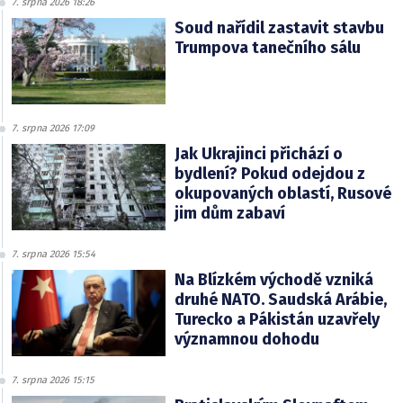
7. srpna 2026 18:26
Soud nařídil zastavit stavbu
Trumpova tanečního sálu
7. srpna 2026 17:09
Jak Ukrajinci přichází o
bydlení? Pokud odejdou z
okupovaných oblastí, Rusové
jim dům zabaví
7. srpna 2026 15:54
Na Blízkém východě vzniká
druhé NATO. Saudská Arábie,
Turecko a Pákistán uzavřely
významnou dohodu
7. srpna 2026 15:15