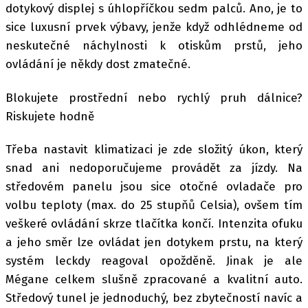
dotykový displej s úhlopříčkou sedm palců. Ano, je to
sice luxusní prvek výbavy, jenže když odhlédneme od
neskutečné náchylnosti k otiskům prstů, jeho
ovládání je někdy dost zmatečné.
Blokujete prostřední nebo rychlý pruh dálnice?
Riskujete hodně
Třeba nastavit klimatizaci je zde složitý úkon, který
snad ani nedoporučujeme provádět za jízdy. Na
středovém panelu jsou sice otočné ovladače pro
volbu teploty (max. do 25 stupňů Celsia), ovšem tím
veškeré ovládání skrze tlačítka končí. Intenzita ofuku
a jeho směr lze ovládat jen dotykem prstu, na který
systém leckdy reagoval opožděně. Jinak je ale
Mégane celkem slušně zpracované a kvalitní auto.
Středový tunel je jednoduchý, bez zbytečností navíc a