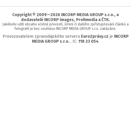
začátek
stránky
Copyright © 2009—2026 INCORP MEDIA GROUP s.r.o., a
dodavatelé INCORP images, Profimedia a ČTK.
Jakékoliv užití obsahu včetně převzetí, šíření či dalšího zpřístupňování článků a
fotografií je bez souhlasu INCORP MEDIA GROUP s.r.o. zakázáno.
Provozovatelem zpravodajského serveru
EuroZprávy.cz
je
INCORP
MEDIA GROUP s.r.o.
, IC:
118 23 054
.