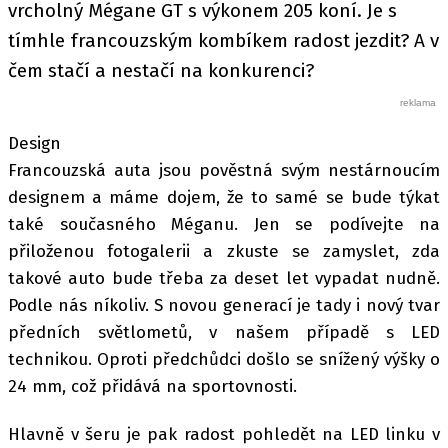
vrcholný Mégane GT s výkonem 205 koní. Je s
tímhle francouzským kombíkem radost jezdit? A v
čem stačí a nestačí na konkurenci?
Design
Francouzská auta jsou pověstná svým nestárnoucím
designem a máme dojem, že to samé se bude týkat
také současného Méganu. Jen se podívejte na
přiloženou fotogalerii a zkuste se zamyslet, zda
takové auto bude třeba za deset let vypadat nudně.
Podle nás níkoliv. S novou generací je tady i nový tvar
předních světlometů, v našem případě s LED
technikou. Oproti předchůdci došlo se snížený výšky o
24 mm, což přidává na sportovnosti.
Hlavně v šeru je pak radost pohledět na LED linku v