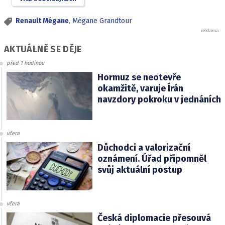
Renault Mégane
,
Mégane Grandtour
AKTUÁLNĚ SE DĚJE
před 1 hodinou
Hormuz se neotevře
okamžitě, varuje Írán
navzdory pokroku v jednáních
včera
Důchodci a valorizační
oznámení. Úřad připomněl
svůj aktuální postup
včera
Česká diplomacie přesouvá