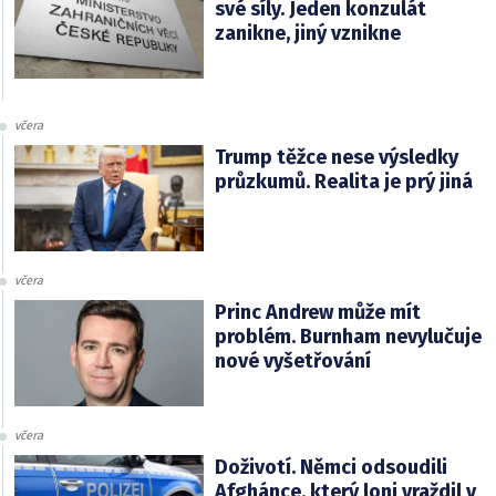
své síly. Jeden konzulát
zanikne, jiný vznikne
včera
Trump těžce nese výsledky
průzkumů. Realita je prý jiná
včera
Princ Andrew může mít
problém. Burnham nevylučuje
nové vyšetřování
včera
Doživotí. Němci odsoudili
Afghánce, který loni vraždil v