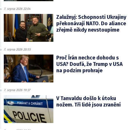
7. srpna 2026 22:04
Zalužnyj: Schopnosti Ukrajiny
překonávají NATO. Do aliance
zřejmě nikdy nevstoupíme
7. srpna 2026 20:55
Proč Írán nechce dohodu s
USA? Doufá, že Trump v USA
na podzim prohraje
7. srpna 2026 19:37
V Tanvaldu došlo k útoku
nožem. Tři lidé jsou zranění