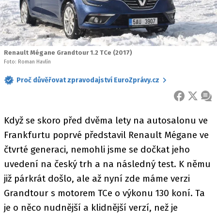
Renault Mégane Grandtour 1.2 TCe (2017)
Foto: Roman Havlín
Proč důvěřovat zpravodajství EuroZprávy.cz
FACEBOOK
X
ZPR
Když se skoro před dvěma lety na autosalonu ve
Frankfurtu poprvé představil Renault Mégane ve
čtvrté generaci, nemohli jsme se dočkat jeho
uvedení na český trh a na následný test. K němu
již párkrát došlo, ale až nyní zde máme verzi
Grandtour s motorem TCe o výkonu 130 koní. Ta
je o něco nudnější a klidnější verzí, než je