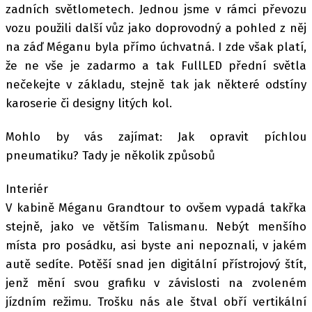
zadních světlometech. Jednou jsme v rámci převozu
vozu použili další vůz jako doprovodný a pohled z něj
na záď Méganu byla přímo úchvatná. I zde však platí,
že ne vše je zadarmo a tak FullLED přední světla
nečekejte v základu, stejně tak jak některé odstíny
karoserie či designy litých kol.
Mohlo by vás zajímat: Jak opravit píchlou
pneumatiku? Tady je několik způsobů
Interiér
V kabině Méganu Grandtour to ovšem vypadá takřka
stejně, jako ve větším Talismanu. Nebýt menšího
místa pro posádku, asi byste ani nepoznali, v jakém
autě sedíte. Potěší snad jen digitální přístrojový štít,
jenž mění svou grafiku v závislosti na zvoleném
jízdním režimu. Trošku nás ale štval obří vertikální