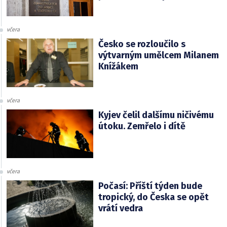
včera
Česko se rozloučilo s
výtvarným umělcem Milanem
Knížákem
včera
Kyjev čelil dalšímu ničivému
útoku. Zemřelo i dítě
včera
Počasí: Příští týden bude
tropický, do Česka se opět
vrátí vedra