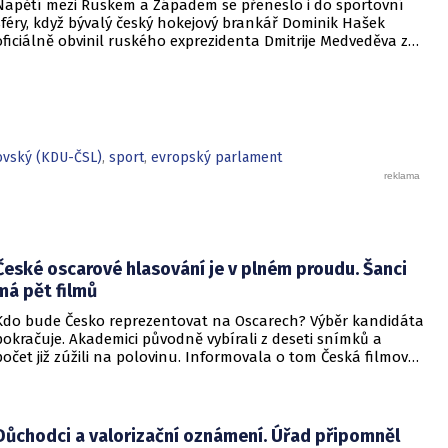
Napětí mezi Ruskem a Západem se přeneslo i do sportovní
i v případě politika Tomia Okamury.
sféry, když bývalý český hokejový brankář Dominik Hašek
oficiálně obvinil ruského exprezidenta Dmitrije Medveděva z
výhrůžek smrtí. Hašek na incident reagoval podáním dvou
oficiálních stížností – Mezinárodnímu olympijskému výboru
(MOV) a Mezinárodní federaci ledního hokeje (IIHF). V
dopisech poukazuje na to, že mu bývalý ruský prezident
veřejně hrozil likvidací.
vský (KDU-ČSL)
,
sport
,
evropský parlament
České oscarové hlasování je v plném proudu. Šanci
má pět filmů
Kdo bude Česko reprezentovat na Oscarech? Výběr kandidáta
pokračuje. Akademici původně vybírali z deseti snímků a
počet již zúžili na polovinu. Informovala o tom Česká filmová
a televizní akademie.
Důchodci a valorizační oznámení. Úřad připomněl