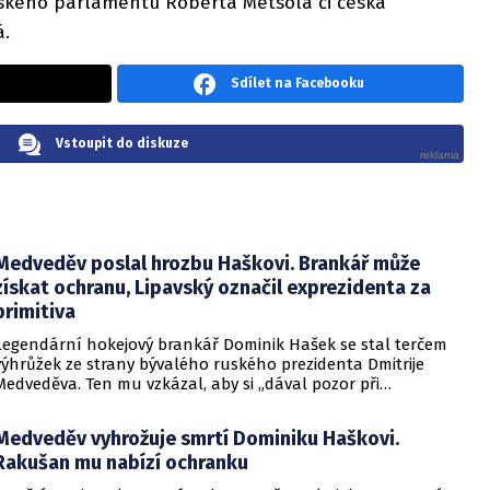
ského parlamentu Roberta Metsola či česká
vá.
Sdílet na Facebooku
Vstoupit do diskuze
Medveděv poslal hrozbu Haškovi. Brankář může
získat ochranu, Lipavský označil exprezidenta za
primitiva
Legendární hokejový brankář Dominik Hašek se stal terčem
výhrůžek ze strany bývalého ruského prezidenta Dmitrije
Medveděva. Ten mu vzkázal, aby si „dával pozor při
přecházení silnice“. Šlo o jasný vzkaz s náznakem fyzické
likvidace. Ministr vnitra Vít Rakušan v reakci na incident
Medveděv vyhrožuje smrtí Dominiku Haškovi.
nabídl Haškovi státní ochranu. Jak redakci EuroZprávy.cz
Rakušan mu nabízí ochranku
potvrdilo ministerstvo vnitra, poskytnutí krátkodobé ochrany
je standardní procedura a v minulosti byla použita například