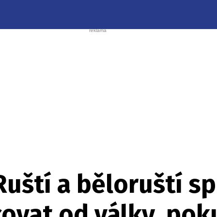
Ruští a běloruští s
ovat od války, pok