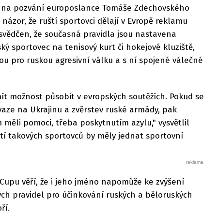
ku na pozvání europoslance Tomáše Zdechovského
názor, že ruští sportovci dělají v Evropě reklamu
esvědčen, že současná pravidla jsou nastavena
ký sportovec na tenisový kurt či hokejové kluziště,
u pro ruskou agresivní válku a s ní spojené válečné
mít možnost působit v evropských soutěžích. Pokud se
nvaze na Ukrajinu a zvěrstev ruské armády, pak
 měli pomoci, třeba poskytnutím azylu," vysvětlil
tí takových sportovců by měly jednat sportovní
.
Cupu věří, že i jeho jméno napomůže ke zvýšení
ch pravidel pro účinkování ruských a běloruských
oří.