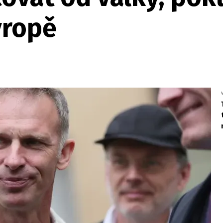
vropě