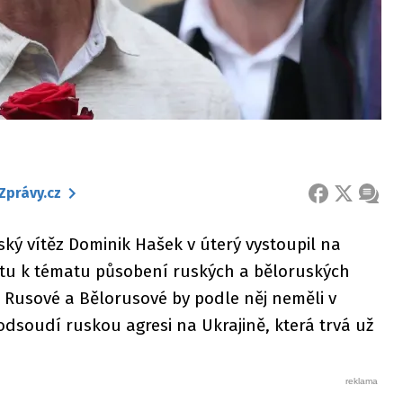
Zprávy.cz
FACEBOOK
X
ZPRÁ
ský vítěz Dominik Hašek v úterý vystoupil na
tu k tématu působení ruských a běloruských
 Rusové a Bělorusové by podle něj neměli v
odsoudí ruskou agresi na Ukrajině, která trvá už