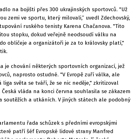
adlo na bojišti přes 300 ukrajinských sportovců. "Už
 zemi ve sportu, který milovali,“ uvedl Zdechovský,
stupování ruského tenisty Karena Chačanova. "Tito
žitou stopku, dokud veřejně neodsoudí válku na
o obličeje a organizátoři je za to královsky platí,"
tik.
 je chování některých sportovních organizací, jež
ovců, naprosto ostudné. "V Evropě zuří válka, ale
liga světa se tváří, že se nic neděje," zkritizoval
. Česká vláda na konci června souhlasila se zákazem
a soutěžích a utkáních. V jiných státech ale podobný
arlamentu řada schůzek s předními evropskými
které patří šéf Evropské lidové strany Manfred