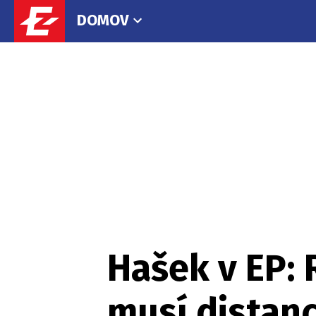
DOMOV
Hašek v EP: 
musí distanc