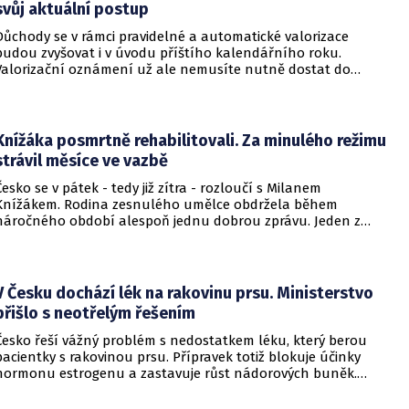
svůj aktuální postup
Důchody se v rámci pravidelné a automatické valorizace
budou zvyšovat i v úvodu příštího kalendářního roku.
Valorizační oznámení už ale nemusíte nutně dostat do
schránky. Pokud ho člověk chce mít na papíře, může si o něj
požádat.
Knížáka posmrtně rehabilitovali. Za minulého režimu
strávil měsíce ve vazbě
Česko se v pátek - tedy již zítra - rozloučí s Milanem
Knížákem. Rodina zesnulého umělce obdržela během
náročného období alespoň jednu dobrou zprávu. Jeden z
pražských obvodních soudů Knížáka definitivně rehabilitoval
za vazební stíhání v dobách komunistického režimu.
V Česku dochází lék na rakovinu prsu. Ministerstvo
přišlo s neotřelým řešením
Česko řeší vážný problém s nedostatkem léku, který berou
pacientky s rakovinou prsu. Přípravek totiž blokuje účinky
hormonu estrogenu a zastavuje růst nádorových buněk.
Pomoci má zvláštní léčebný program, který připravilo
ministerstvo zdravotnictví.