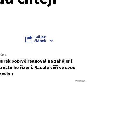
Sdílet
článek
včera
Turek poprvé reagoval na zahájení
trestního řízení. Nadále věří ve svou
nevinu