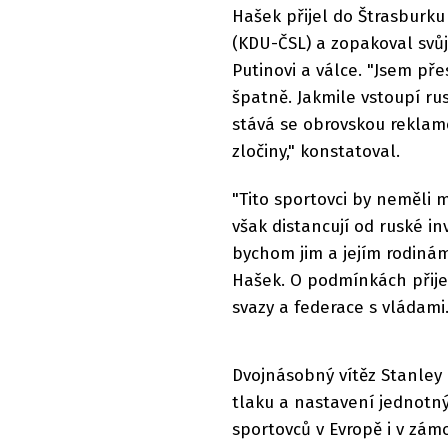
Hašek přijel do Štrasbur
(KDU-ČSL) a zopakoval svůj 
Putinovi a válce. "Jsem př
špatně. Jakmile vstoupí rus
stává se obrovskou reklamo
zločiny," konstatoval.
"Tito sportovci by neměli 
však distancují od ruské i
bychom jim a jejím rodinám
Hašek. O podmínkách přije
svazy a federace s vládami
Dvojnásobný vítěz Stanley 
tlaku a nastavení jednotný
sportovců v Evropě i v zám