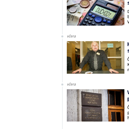
včera
včera