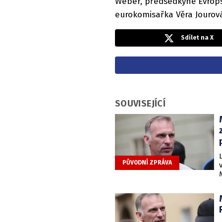
Weber, předsedkyně Evrop
eurokomisařka Věra Jouro
Sdílet na X
SOUVISEJÍCÍ
PŮVODNÍ ZPRÁVA