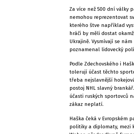
Za více než 500 dní války p
nemohou reprezentovat svou
kterého štve například vy
hráči by měli dostat okam
Ukrajině. Vysmívají se nám d
poznamenal lidovecký poli
Podle Zdechovského i Haška
tolerují účast těchto sport
třeba nejslavnější hokejová 
postoj NHL slavný brankář
účasti ruských sportovců n
zákaz neplatí.
Haška čeká v Evropském p
politiky a diplomaty, mezi 