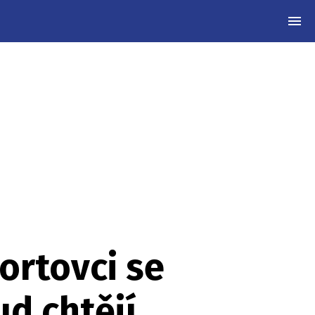
MEN
portovci se
ud chtějí