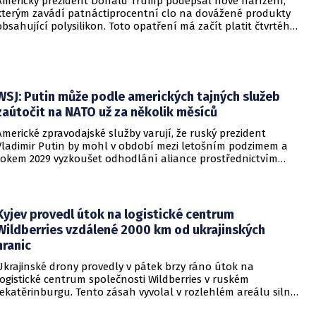
Americký prezident Donald Trump podepsal nové nařízení,
kterým zavádí patnáctiprocentní clo na dovážené produkty
obsahující polysilikon. Toto opatření má začít platit čtvrtého
prosince a jeho hlavním úkolem je podpořit domácí
dodavatelské řetězce v oblasti mikročipů i solárních panelů.
WSJ: Putin může podle amerických tajných služeb
zaútočit na NATO už za několik měsíců
Americké zpravodajské služby varují, že ruský prezident
Vladimir Putin by mohl v období mezi letošním podzimem a
rokem 2029 vyzkoušet odhodlání aliance prostřednictvím
omezeného útoku. Cílem takových kroků by nebylo zabrání
území, ale snaha otestovat, zda členské státy dodrží své
závazky o kolektivní obraně. Tyto znepokojivé scénáře
přicházejí v době, kdy Moskva čelí rostoucímu tlaku kvůli
Kyjev provedl útok na logistické centrum
situaci na ukrajinské frontě. Masivní škody, které ukrajinské
Wildberries vzdálené 2000 km od ukrajinských
drony způsobují ruskému zázemí, totiž Kreml zahnaly do
hranic
kouta.
Ukrajinské drony provedly v pátek brzy ráno útok na
logistické centrum společnosti Wildberries v ruském
Jekatěrinburgu. Tento zásah vyvolal v rozlehlém areálu silný
požár a potvrdil rostoucí dosah ukrajinských bezpilotních