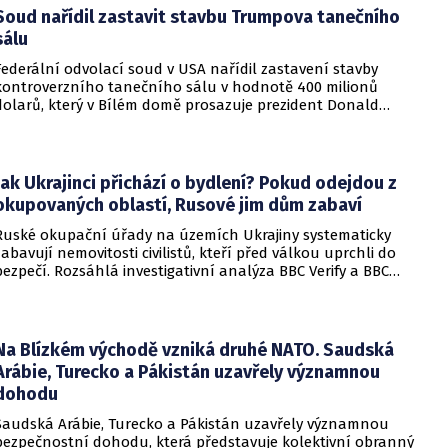
Soud nařídil zastavit stavbu Trumpova tanečního
sálu
Federální odvolací soud v USA nařídil zastavení stavby
kontroverzního tanečního sálu v hodnotě 400 milionů
dolarů, který v Bílém domě prosazuje prezident Donald
Trump. Páteční rozhodnutí představuje vážnou překážku pro
administrativu a otevírá cestu k právní bitvě před Nejvyšším
soudem.
Jak Ukrajinci přichází o bydlení? Pokud odejdou z
okupovaných oblastí, Rusové jim dům zabaví
Ruské okupační úřady na územích Ukrajiny systematicky
zabavují nemovitosti civilistů, kteří před válkou uprchli do
bezpečí. Rozsáhlá investigativní analýza BBC Verify a BBC
Russian odhalila, že od roku 2024 bylo identifikováno k
zabavení nebo již přímo zkonfiskováno přes 34 tisíc domů a
bytů.
Na Blízkém východě vzniká druhé NATO. Saudská
Arábie, Turecko a Pákistán uzavřely významnou
dohodu
Saudská Arábie, Turecko a Pákistán uzavřely významnou
bezpečnostní dohodu, která představuje kolektivní obranný