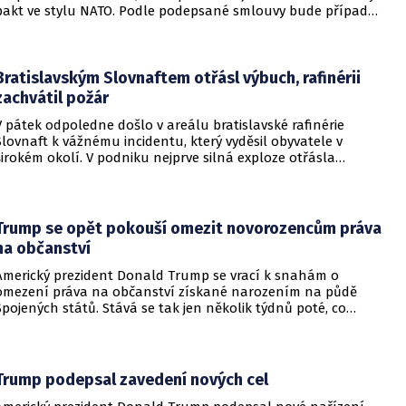
pakt ve stylu NATO. Podle podepsané smlouvy bude případný
útok na některou z těchto tří zemí považován za útok na
všechny členy aliance, což má posílit odstrašující sílu v
regionu.
Bratislavským Slovnaftem otřásl výbuch, rafinérii
zachvátil požár
V pátek odpoledne došlo v areálu bratislavské rafinérie
Slovnaft k vážnému incidentu, který vyděsil obyvatele v
širokém okolí. V podniku nejprve silná exploze otřásla
budovami a následně vypukl rozsáhlý požár.
Trump se opět pokouší omezit novorozencům práva
na občanství
Americký prezident Donald Trump se vrací k snahám o
omezení práva na občanství získané narozením na půdě
Spojených států. Stává se tak jen několik týdnů poté, co
Nejvyšší soud Spojených států odmítl jeho předchozí plošší
pokus o zrušení této dlouholeté praxe.
Trump podepsal zavedení nových cel