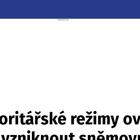
oritářské režimy ov
 vzniknout sněmov