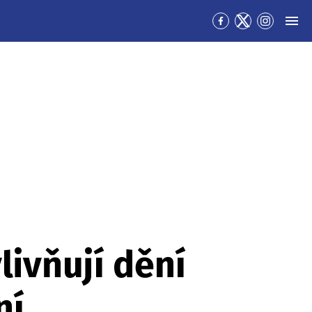
Přejít
Přejít
Přejít
MEN
na
na
na
Facebook
Twitter
Instagra
livňují dění
ní