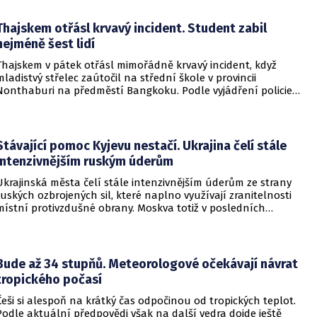
systémů hluboko v ruském vnitrozemí. Společnost posléze
potvrdila, že zasažené zařízení spravuje společný podnik
RWB, který řídí veškeré logistické operace.
Thajskem otřásl krvavý incident. Student zabil
nejméně šest lidí
Thajskem v pátek otřásl mimořádně krvavý incident, když
mladistvý střelec zaútočil na střední škole v provincii
Nonthaburi na předměstí Bangkoku. Podle vyjádření policie
začalo násilné řádění poté, co podezřelý čtrnáctiletý chlapec
údajně usmrtil své prarodiče v jejich domě a následně zamířil
do vzdělávací instituce.
Stávající pomoc Kyjevu nestačí. Ukrajina čelí stále
intenzivnějším ruským úderům
Ukrajinská města čelí stále intenzivnějším úderům ze strany
ruských ozbrojených sil, které naplno využívají zranitelnosti
místní protivzdušné obrany. Moskva totiž v posledních
měsících masivně sází na balistické rakety. Tyto zbraně
dopadají na hustě obydlené oblasti s minimálním nebo
dokonce žádným varováním předem, což civilnímu
obyvatelstvu dává jen pramalou šanci se včas ukrýt.
Bude až 34 stupňů. Meteorologové očekávají návrat
tropického počasí
Češi si alespoň na krátký čas odpočinou od tropických teplot.
Podle aktuální předpovědi však na další vedra dojde ještě