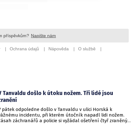
V Tanvaldu došlo k útoku nožem. Tři lidé jsou
zranění
V pátek odpoledne došlo v Tanvaldu v ulici Horská k
vážnému incidentu, při kterém útočník napadl lidi nožem.
Zásah záchranářů a policie si vyžádal ošetření čtyř zraněných
osob, přičemž tři z nich utrpěly těžká poranění.