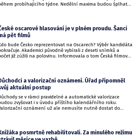
během probíhajícího týdne. Nedělní maxima budou šplhat
výrazně přes 30 stupňů.
České oscarové hlasování je v plném proudu. Šanci
má pět filmů
Kdo bude Česko reprezentovat na Oscarech? Výběr kandidáta
pokračuje. Akademici původně vybírali z deseti snímků a
počet již zúžili na polovinu. Informovala o tom Česká filmová
a televizní akademie.
Důchodci a valorizační oznámení. Úřad připomněl
svůj aktuální postup
Důchody se v rámci pravidelné a automatické valorizace
budou zvyšovat i v úvodu příštího kalendářního roku.
Valorizační oznámení už ale nemusíte nutně dostat do
schránky. Pokud ho člověk chce mít na papíře, může si o něj
požádat.
Knížáka posmrtně rehabilitovali. Za minulého režimu
strávil měsíce ve vazbě