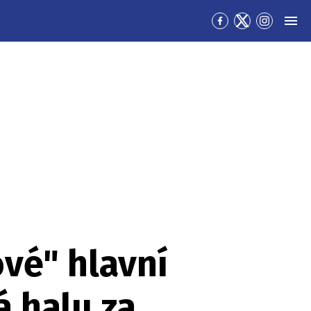
Přejít
Přejít
Přejít
MEN
na
na
na
Facebook
Twitter
Instagra
ové" hlavní
á halu za