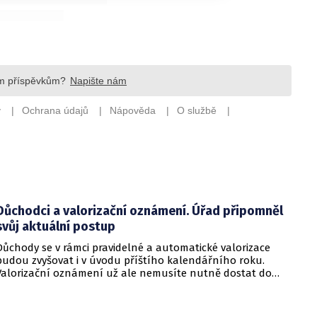
Důchodci a valorizační oznámení. Úřad připomněl
svůj aktuální postup
Důchody se v rámci pravidelné a automatické valorizace
budou zvyšovat i v úvodu příštího kalendářního roku.
Valorizační oznámení už ale nemusíte nutně dostat do
schránky. Pokud ho člověk chce mít na papíře, může si o něj
požádat.