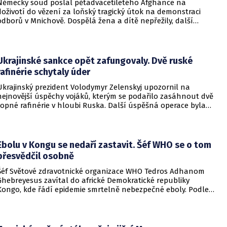
Německý soud poslal pětadvacetiletého Afghánce na
doživotí do vězení za loňský tragický útok na demonstraci
odborů v Mnichově. Dospělá žena a dítě nepřežily, další
desítky lidí utrpěli zranění. O soudním rozhodnutí
informovala DW.
Ukrajinské sankce opět zafungovaly. Dvě ruské
rafinérie schytaly úder
Ukrajinský prezident Volodymyr Zelenskyj upozornil na
nejnovější úspěchy vojáků, kterým se podařilo zasáhnout dvě
ropné rafinérie v hloubi Ruska. Další úspěšná operace byla
provedena v Černém moři.
Ebolu v Kongu se nedaří zastavit. Šéf WHO se o tom
přesvědčil osobně
Šéf Světové zdravotnické organizace WHO Tedros Adhanom
Ghebreyesus zavítal do africké Demokratické republiky
Kongo, kde řádí epidemie smrtelně nebezpečné eboly. Podle
Ghebreyesuse se nemoc šíří rychleji, než se zdravotníkům
daří zintenzivňovat boj s chorobou.