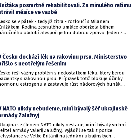
Knížáka posmrtně rehabilitovali. Za minulého režimu
strávil měsíce ve vazbě
Česko se v pátek - tedy již zítra - rozloučí s Milanem
Knížákem. Rodina zesnulého umělce obdržela během
náročného období alespoň jednu dobrou zprávu. Jeden z
pražských obvodních soudů Knížáka definitivně rehabilitoval
za vazební stíhání v dobách komunistického režimu.
V Česku dochází lék na rakovinu prsu. Ministerstvo
přišlo s neotřelým řešením
Česko řeší vážný problém s nedostatkem léku, který berou
pacientky s rakovinou prsu. Přípravek totiž blokuje účinky
hormonu estrogenu a zastavuje růst nádorových buněk.
Pomoci má zvláštní léčebný program, který připravilo
ministerstvo zdravotnictví.
V NATO nikdy nebudeme, míní bývalý šéf ukrajinské
armády Zalužnyj
Ukrajina se členem NATO nikdy nestane, míní bývalý vrchní
velitel armády Valerij Zalužnyj. Vyjádřil se tak z pozice
velvyslance ve Velké Británii na jednání ukrajinských