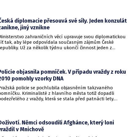
diplomatů v Kyjevě. Představitele své země nabádal k tomu,
aby se snažila uzavřít jiné aliance.
Česká diplomacie přesouvá své síly. Jeden konzulát
zanikne, jiný vznikne
Ministerstvo zahraničních věcí upravuje svou diplomatickou
síť tak, aby lépe odpovídala současným zájmům České
republiky. Už za několik týdnu ukončí činnost jeden z
konzulátů, jiný ji naopak zahájí. Ministerstvo o tom
informovalo na webu.
Policie objasnila pomníček. V případu vraždy z roku
2010 pomohly vzorky DNA
Pražská policie se pochlubila objasněním takzvaného
pomníčku. Kriminalisté z hlavního města totiž dopadli
podezřelého z vraždy, která se stala před patnácti lety.
Zásadní roli sehrály stopy DNA. Pro muže si došla zásahová
jednotka.
Doživotí. Němci odsoudili Afghánce, který loni
vraždil v Mnichově