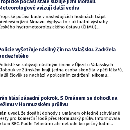
Tropické počasí stále sužuje jižní Moravu.
Meteorologové avizují další vedra
Tropické počasí bude v následujících hodinách trápit
především jižní Moravu. Vyplývá to z aktuální výstrahy
Českého hydrometeorologického ústavu (ČHMÚ).
Meteorologové zároveň avizují, že již o víkendu by se horké
počasí mělo vrátit i na další místa v republice.
Policie vyšetřuje násilný čin na Valašsku. Zadržela
podezřelého
Policisté se zabývají násilným činem v Újezd u Valašských
Klobouk ve Zlínském kraji. Jedna osoba skončila v péči lékařů,
další člověk se nachází v policejním zadržení. Nikomu
nehrozí žádné nebezpečí.
Írán hlásí zásadní pokrok. S Ománem se dohodl na
režimu v Hormuzském průlivu
Írán uvedl, že dosáhl dohody s Ománem ohledně schválené
cesty pro komerční lodě přes Hormuzský průliv. Informovala
o tom BBC. Podle Teheránu ale nebude bezpečný lodní
provoz zcela zaručen kvůli aktivitám Američanů.