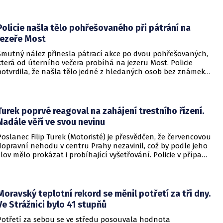
Policie našla tělo pohřešovaného při pátrání na
jezeře Most
Smutný nález přinesla pátrací akce po dvou pohřešovaných,
která od úterního večera probíhá na jezeru Most. Policie
potvrdila, že našla tělo jedné z hledaných osob bez známek
života. Pátrání po druhém člověku pokračuje.
Turek poprvé reagoval na zahájení trestního řízení.
Nadále věří ve svou nevinu
Poslanec Filip Turek (Motoristé) je přesvědčen, že červencovou
dopravní nehodu v centru Prahy nezavinil, což by podle jeho
slov mělo prokázat i probíhající vyšetřování. Policie v případu
zahájila trestní řízení a zároveň nařídila znalecké zkoumání.
Nikdo zatím nebyl obviněn.
Moravský teplotní rekord se měnil potřetí za tři dny.
Ve Strážnici bylo 41 stupňů
Potřetí za sebou se ve středu posouvala hodnota