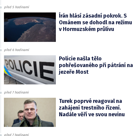
před 5 hodinami
Írán hlásí zásadní pokrok. S
Ománem se dohodl na režimu
v Hormuzském průlivu
před 6 hodinami
Policie našla tělo
pohřešovaného při pátrání na
jezeře Most
před 7 hodinami
Turek poprvé reagoval na
zahájení trestního řízení.
Nadále věří ve svou nevinu
před 7 hodinami