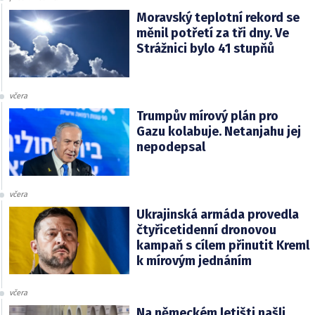
Moravský teplotní rekord se
měnil potřetí za tři dny. Ve
Strážnici bylo 41 stupňů
včera
Trumpův mírový plán pro
Gazu kolabuje. Netanjahu jej
nepodepsal
včera
Ukrajinská armáda provedla
čtyřicetidenní dronovou
kampaň s cílem přinutit Kreml
k mírovým jednáním
včera
Na německém letišti našli