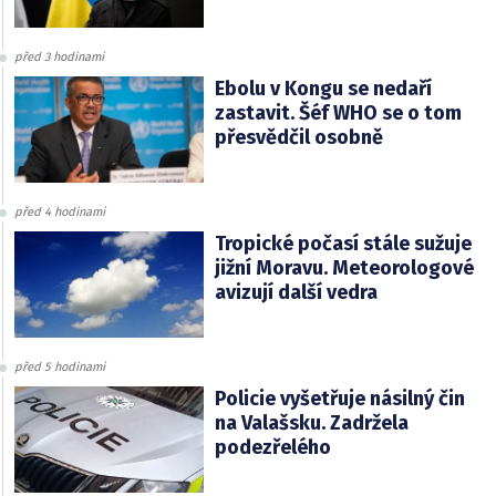
před 3 hodinami
Ebolu v Kongu se nedaří
zastavit. Šéf WHO se o tom
přesvědčil osobně
před 4 hodinami
Tropické počasí stále sužuje
jižní Moravu. Meteorologové
avizují další vedra
před 5 hodinami
Policie vyšetřuje násilný čin
na Valašsku. Zadržela
podezřelého