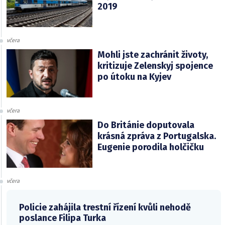
2019
včera
Mohli jste zachránit životy,
kritizuje Zelenskyj spojence
po útoku na Kyjev
včera
Do Británie doputovala
krásná zpráva z Portugalska.
Eugenie porodila holčičku
včera
Policie zahájila trestní řízení kvůli nehodě
poslance Filipa Turka