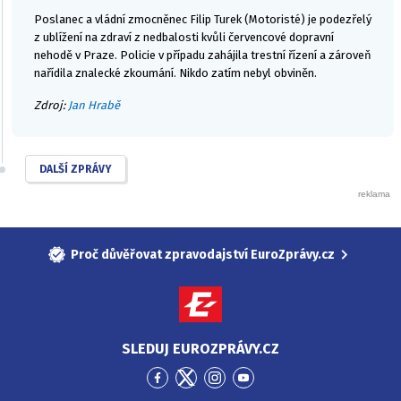
Poslanec a vládní zmocněnec Filip Turek (Motoristé) je podezřelý
z ublížení na zdraví z nedbalosti kvůli červencové dopravní
nehodě v Praze. Policie v případu zahájila trestní řízení a zároveň
nařídila znalecké zkoumání. Nikdo zatím nebyl obviněn.
Zdroj:
Jan Hrabě
DALŠÍ ZPRÁVY
Proč důvěřovat zpravodajství EuroZprávy.cz
SLEDUJ EUROZPRÁVY.CZ
Přejít
Přejít
Přejít
Přejít