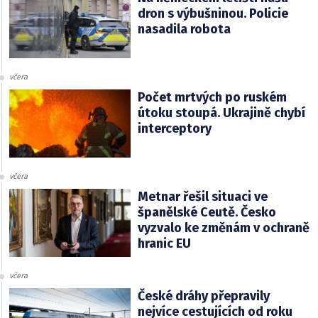
dron s výbušninou. Policie
nasadila robota
včera
Počet mrtvých po ruském
útoku stoupá. Ukrajině chybí
interceptory
včera
Metnar řešil situaci ve
španělské Ceutě. Česko
vyzvalo ke změnám v ochraně
hranic EU
včera
České dráhy přepravily
nejvíce cestujících od roku