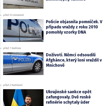
před 53 minutami
Policie objasnila pomníček. V
případu vraždy z roku 2010
pomohly vzorky DNA
před 1 hodinou
Doživotí. Němci odsoudili
Afghánce, který loni vraždil v
Mnichově
před 2 hodinami
Ukrajinské sankce opět
zafungovaly. Dvě ruské
rafinérie schytaly úder