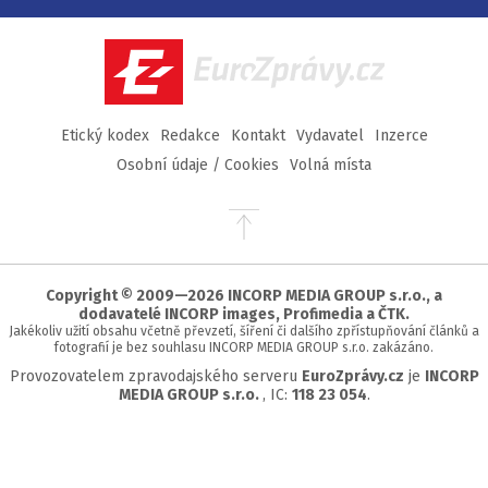
na
na
na
na
Facebook
Twitter
Instagram
YouTube
EuroZprávy.cz
Etický kodex
Redakce
Kontakt
Vydavatel
Inzerce
Osobní údaje / Cookies
Volná místa
Přejít
na
začátek
stránky
Copyright © 2009—2026 INCORP MEDIA GROUP s.r.o., a
dodavatelé INCORP images, Profimedia a ČTK.
Jakékoliv užití obsahu včetně převzetí, šíření či dalšího zpřístupňování článků a
fotografií je bez souhlasu INCORP MEDIA GROUP s.r.o. zakázáno.
Provozovatelem zpravodajského serveru
EuroZprávy.cz
je
INCORP
MEDIA GROUP s.r.o.
, IC:
118 23 054
.