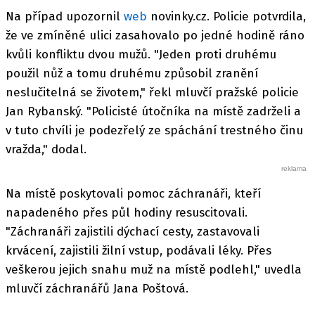
Na případ upozornil
web
novinky.cz. Policie potvrdila,
že ve zmíněné ulici zasahovalo po jedné hodině ráno
kvůli konfliktu dvou mužů. "Jeden proti druhému
použil nůž a tomu druhému způsobil zranění
neslučitelná se životem," řekl mluvčí pražské policie
Jan Rybanský. "Policisté útočníka na místě zadrželi a
v tuto chvíli je podezřelý ze spáchání trestného činu
vražda," dodal.
Na místě poskytovali pomoc záchranáři, kteří
napadeného přes půl hodiny resuscitovali.
"Záchranáři zajistili dýchací cesty, zastavovali
krvácení, zajistili žilní vstup, podávali léky. Přes
veškerou jejich snahu muž na místě podlehl," uvedla
mluvčí záchranářů Jana Poštová.