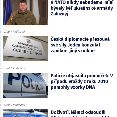
V NATO nikdy nebudeme, míní
bývalý šéf ukrajinské armády
Zalužnyj
před 7 hodinami
Česká diplomacie přesouvá
své síly. Jeden konzulát
zanikne, jiný vznikne
před 8 hodinami
Policie objasnila pomníček. V
případu vraždy z roku 2010
pomohly vzorky DNA
před 9 hodinami
Doživotí. Němci odsoudili