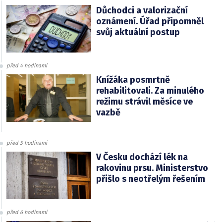
Důchodci a valorizační
oznámení. Úřad připomněl
svůj aktuální postup
před 4 hodinami
Knížáka posmrtně
rehabilitovali. Za minulého
režimu strávil měsíce ve
vazbě
před 5 hodinami
V Česku dochází lék na
rakovinu prsu. Ministerstvo
přišlo s neotřelým řešením
před 6 hodinami