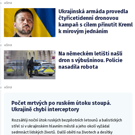
včera
Ukrajinská armáda provedla
čtyřicetidenní dronovou
kampaň s cílem přinutit Kreml
k mírovým jednáním
včera
Na německém letišti našli
dron s výbušninou. Policie
nasadila robota
včera
Počet mrtvých po ruském útoku stoupá.
Ukrajině chybí interceptory
Rozsáhlý noční útok ruských bezpilotních letounů a balistických
střel si v ukrajinském hlavním městě a jeho okolí vyžádal
sedmnáct lidských životů. Další oběti na životech a desítky