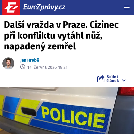
MEN
Další vražda v Praze. Cizinec
při konfliktu vytáhl nůž,
napadený zemřel
Jan Hrabě
14. června 2026 18:21
Sdílet
článek