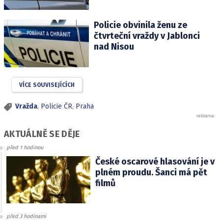
Policie obvinila ženu ze
čtvrteční vraždy v Jablonci
nad Nisou
VÍCE SOUVISEJÍCÍCH
Vražda
,
Policie ČR
,
Praha
AKTUÁLNĚ SE DĚJE
před 1 hodinou
České oscarové hlasování je v
plném proudu. Šanci má pět
filmů
před 3 hodinami