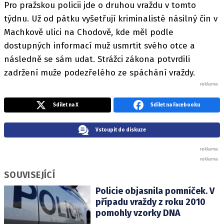
Pro pražskou policii jde o druhou vraždu v tomto
týdnu. Už od pátku vyšetřují kriminalisté násilný čin v
Machkově ulici na Chodově, kde měl podle
dostupných informací muž usmrtit svého otce a
následně se sám udat. Strážci zákona potvrdili
zadržení muže podezřelého ze spáchání vraždy.
Sdílet na X
Sdílet na Facebooku
Vstoupit do diskuze
SOUVISEJÍCÍ
Policie objasnila pomníček. V
případu vraždy z roku 2010
pomohly vzorky DNA