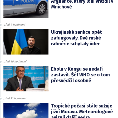
Afghánce, který loni vraždil v
Mnichově
před 9 hodinami
Ukrajinské sankce opět
zafungovaly. Dvě ruské
rafinérie schytaly úder
před 10 hodinami
Ebolu v Kongu se nedaří
zastavit. Šéf WHO se o tom
přesvědčil osobně
před 11 hodinami
Tropické počasí stále sužuje
jižní Moravu. Meteorologové
avizují další vedra