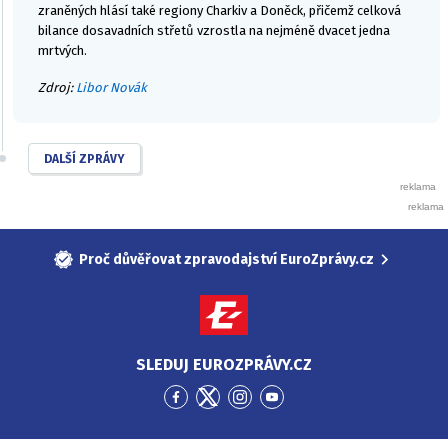
zraněných hlásí také regiony Charkiv a Doněck, přičemž celková
bilance dosavadních střetů vzrostla na nejméně dvacet jedna
mrtvých.
Zdroj:
Libor Novák
DALŠÍ ZPRÁVY
Proč důvěřovat zpravodajství EuroZprávy.cz
SLEDUJ EUROZPRÁVY.CZ
Přejít
Přejít
Přejít
Přejít
na
na
na
na
Facebook
Twitter
Instagram
YouTube