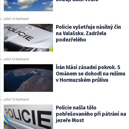
před 12 hodinami
Policie vyšetřuje násilný čin
na Valašsku. Zadržela
podezřelého
před 13 hodinami
Írán hlásí zásadní pokrok. S
Ománem se dohodl na režimu
v Hormuzském průlivu
před 13 hodinami
Policie našla tělo
pohřešovaného při pátrání na
jezeře Most