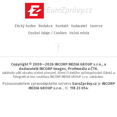
EuroZprávy.cz
Etický kodex
Redakce
Kontakt
Vydavatel
Inzerce
Osobní údaje / Cookies
Volná místa
Přejít
na
začátek
stránky
Copyright © 2009—2026 INCORP MEDIA GROUP s.r.o., a
dodavatelé INCORP images, Profimedia a ČTK.
Jakékoliv užití obsahu včetně převzetí, šíření či dalšího zpřístupňování článků a
fotografií je bez souhlasu INCORP MEDIA GROUP s.r.o. zakázáno.
Provozovatelem zpravodajského serveru
EuroZprávy.cz
je
INCORP
MEDIA GROUP s.r.o.
, IC:
118 23 054
.