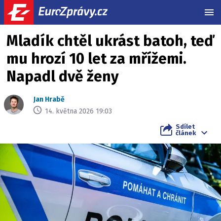
MEN
Mladík chtěl ukrást batoh, teď
mu hrozí 10 let za mřížemi.
Napadl dvě ženy
Jan Hrabě
14. května 2026 19:03
Sdílet
článek