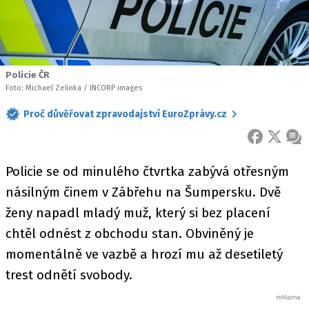
Policie ČR
Foto: Michael Zelinka / INCORP images
Proč důvěřovat zpravodajství EuroZprávy.cz
FACEBOOK
X
ZPR
Policie se od minulého čtvrtka zabývá otřesným
násilným činem v Zábřehu na Šumpersku. Dvě
ženy napadl mladý muž, který si bez placení
chtěl odnést z obchodu stan. Obviněný je
momentálně ve vazbě a hrozí mu až desetiletý
trest odnětí svobody.