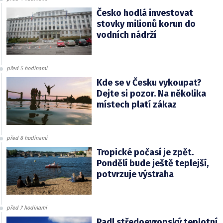
Česko hodlá investovat
stovky milionů korun do
vodních nádrží
před 5 hodinami
Kde se v Česku vykoupat?
Dejte si pozor. Na několika
místech platí zákaz
před 6 hodinami
Tropické počasí je zpět.
Pondělí bude ještě teplejší,
potvrzuje výstraha
před 7 hodinami
Padl středoevropský teplotní