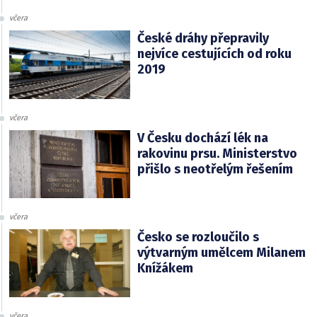
včera
České dráhy přepravily
nejvíce cestujících od roku
2019
včera
V Česku dochází lék na
rakovinu prsu. Ministerstvo
přišlo s neotřelým řešením
včera
Česko se rozloučilo s
výtvarným umělcem Milanem
Knížákem
včera