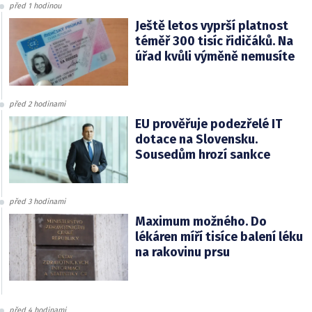
před 1 hodinou
Ještě letos vyprší platnost
téměř 300 tisíc řidičáků. Na
úřad kvůli výměně nemusíte
před 2 hodinami
EU prověřuje podezřelé IT
dotace na Slovensku.
Sousedům hrozí sankce
před 3 hodinami
Maximum možného. Do
lékáren míří tisíce balení léku
na rakovinu prsu
před 4 hodinami