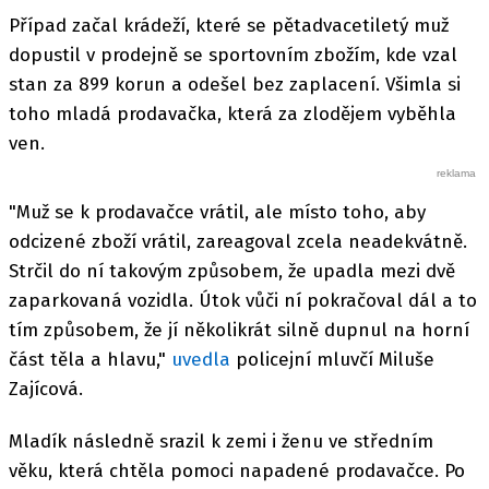
Případ začal krádeží, které se pětadvacetiletý muž
dopustil v prodejně se sportovním zbožím, kde vzal
stan za 899 korun a odešel bez zaplacení. Všimla si
toho mladá prodavačka, která za zlodějem vyběhla
ven.
"Muž se k prodavačce vrátil, ale místo toho, aby
odcizené zboží vrátil, zareagoval zcela neadekvátně.
Strčil do ní takovým způsobem, že upadla mezi dvě
zaparkovaná vozidla. Útok vůči ní pokračoval dál a to
tím způsobem, že jí několikrát silně dupnul na horní
část těla a hlavu,"
uvedla
policejní mluvčí Miluše
Zajícová.
Mladík následně srazil k zemi i ženu ve středním
věku, která chtěla pomoci napadené prodavačce. Po