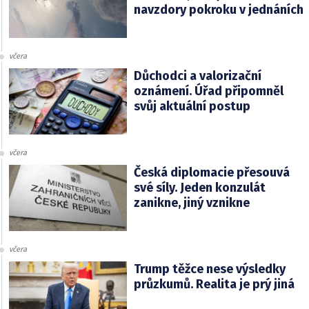
navzdory pokroku v jednáních
včera
Důchodci a valorizační
oznámení. Úřad připomněl
svůj aktuální postup
včera
Česká diplomacie přesouvá
své síly. Jeden konzulát
zanikne, jiný vznikne
včera
Trump těžce nese výsledky
průzkumů. Realita je prý jiná