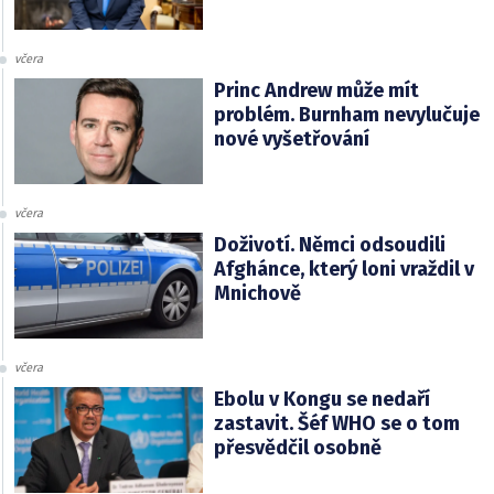
včera
Princ Andrew může mít
problém. Burnham nevylučuje
nové vyšetřování
včera
Doživotí. Němci odsoudili
Afghánce, který loni vraždil v
Mnichově
včera
Ebolu v Kongu se nedaří
zastavit. Šéf WHO se o tom
přesvědčil osobně