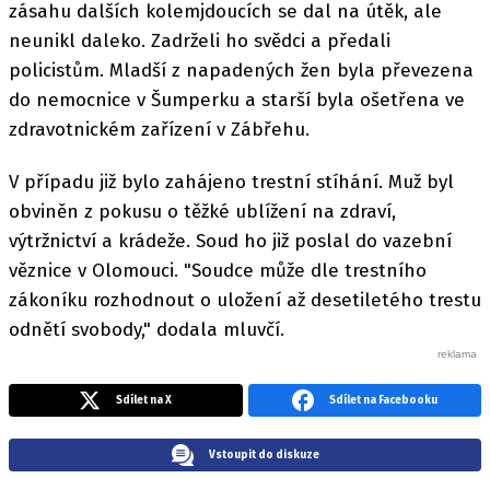
zásahu dalších kolemjdoucích se dal na útěk, ale
neunikl daleko. Zadrželi ho svědci a předali
policistům. Mladší z napadených žen byla převezena
do nemocnice v Šumperku a starší byla ošetřena ve
zdravotnickém zařízení v Zábřehu.
V případu již bylo zahájeno trestní stíhání. Muž byl
obviněn z pokusu o těžké ublížení na zdraví,
výtržnictví a krádeže. Soud ho již poslal do vazební
věznice v Olomouci. "Soudce může dle trestního
zákoníku rozhodnout o uložení až desetiletého trestu
odnětí svobody," dodala mluvčí.
Sdílet na X
Sdílet na Facebooku
Vstoupit do diskuze