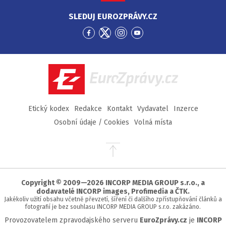
SLEDUJ EUROZPRÁVY.CZ
Přejít
Přejít
Přejít
Přejít
na
na
na
na
Facebook
Twitter
Instagram
YouTube
EuroZprávy.cz
Etický kodex
Redakce
Kontakt
Vydavatel
Inzerce
Osobní údaje / Cookies
Volná místa
Přejít
na
začátek
stránky
Copyright © 2009—2026 INCORP MEDIA GROUP s.r.o., a
dodavatelé INCORP images, Profimedia a ČTK.
Jakékoliv užití obsahu včetně převzetí, šíření či dalšího zpřístupňování článků a
fotografií je bez souhlasu INCORP MEDIA GROUP s.r.o. zakázáno.
Provozovatelem zpravodajského serveru
EuroZprávy.cz
je
INCORP