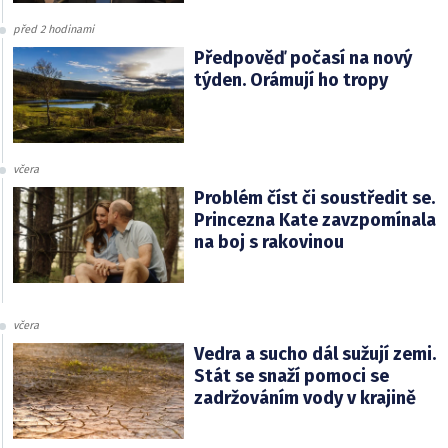
před 2 hodinami
Předpověď počasí na nový
týden. Orámují ho tropy
včera
Problém číst či soustředit se.
Princezna Kate zavzpomínala
na boj s rakovinou
včera
Vedra a sucho dál sužují zemi.
Stát se snaží pomoci se
zadržováním vody v krajině