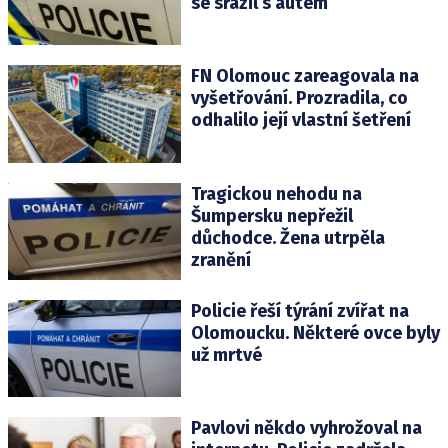
se srazil s autem
FN Olomouc zareagovala na
vyšetřování. Prozradila, co
odhalilo její vlastní šetření
Tragickou nehodu na
Šumpersku nepřežil
důchodce. Žena utrpěla
zranění
Policie řeší týrání zvířat na
Olomoucku. Některé ovce byly
už mrtvé
Pavlovi někdo vyhrožoval na