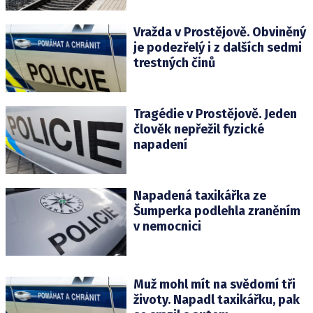
Vražda v Prostějově. Obviněný
je podezřelý i z dalších sedmi
trestných činů
Tragédie v Prostějově. Jeden
člověk nepřežil fyzické
napadení
Napadená taxikářka ze
Šumperka podlehla zraněním
v nemocnici
Muž mohl mít na svědomí tři
životy. Napadl taxikářku, pak