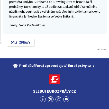
premiéra Andyho Burnhama do Downing Street hrozit další
problémy. Burnham by totiž podle zástupkyně obětí sexuálního
násilí mohl souhlasit s veřejným vyšetřováním aktivit amerického
finančníka Jeffreyho Epsteina ve Velké Británii.
Zdroj: Lucie Podzimková
DALŠÍ ZPRÁVY
Proč důvěřovat zpravodajství EuroZprávy.cz
SLEDUJ EUROZPRÁVY.CZ
Přejít
Přejít
Přejít
Přejít
na
na
na
na