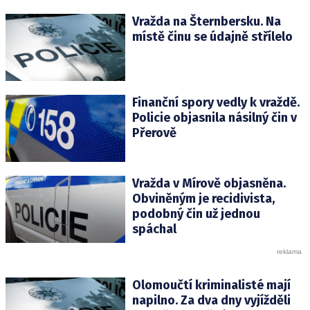
Vražda na Šternbersku. Na
místě činu se údajně střílelo
Finanční spory vedly k vraždě.
Policie objasnila násilný čin v
Přerově
Vražda v Mírově objasněna.
Obviněným je recidivista,
podobný čin už jednou
spáchal
Olomoučtí kriminalisté mají
napilno. Za dva dny vyjížděli