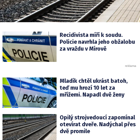
Recidivista míří k soudu.
Policie navrhla jeho obžalobu
za vraždu v Mírově
Mladík chtěl ukrást batoh,
teď mu hrozí 10 let za
mřížemi. Napadl dvě ženy
Opilý strojvedoucí zapomínal
otevírat dveře. Nadýchal přes
dvě promile