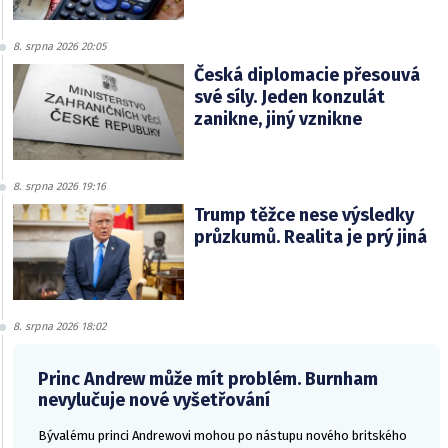
8. srpna 2026 20:05
Česká diplomacie přesouvá
své síly. Jeden konzulát
zanikne, jiný vznikne
8. srpna 2026 19:16
Trump těžce nese výsledky
průzkumů. Realita je prý jiná
8. srpna 2026 18:02
Princ Andrew může mít problém. Burnham
nevylučuje nové vyšetřování
Bývalému princi Andrewovi mohou po nástupu nového britského