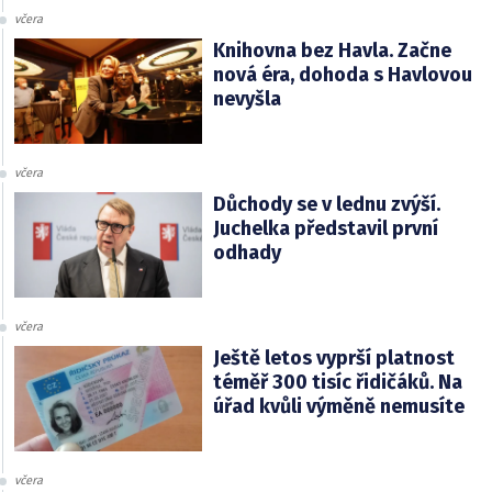
včera
Knihovna bez Havla. Začne
nová éra, dohoda s Havlovou
nevyšla
včera
Důchody se v lednu zvýší.
Juchelka představil první
odhady
včera
Ještě letos vyprší platnost
téměř 300 tisíc řidičáků. Na
úřad kvůli výměně nemusíte
včera