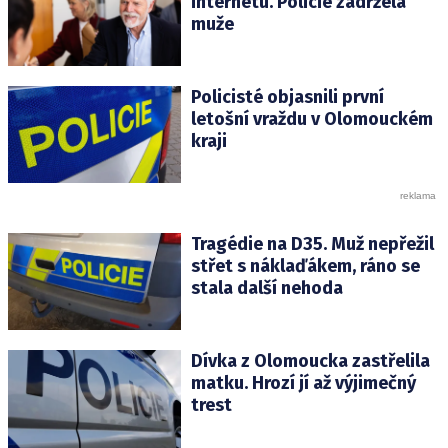
internetu. Policie zadržela
muže
Policisté objasnili první
letošní vraždu v Olomouckém
kraji
Tragédie na D35. Muž nepřežil
střet s náklaďákem, ráno se
stala další nehoda
Dívka z Olomoucka zastřelila
matku. Hrozí jí až výjimečný
trest