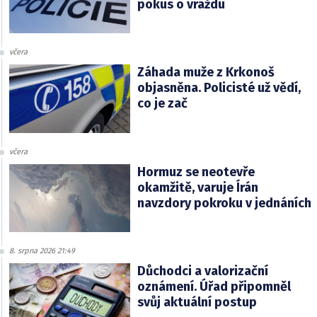
pokus o vraždu
včera
Záhada muže z Krkonoš
objasněna. Policisté už vědí,
co je zač
včera
Hormuz se neotevře
okamžitě, varuje Írán
navzdory pokroku v jednáních
8. srpna 2026 21:49
Důchodci a valorizační
oznámení. Úřad připomněl
svůj aktuální postup