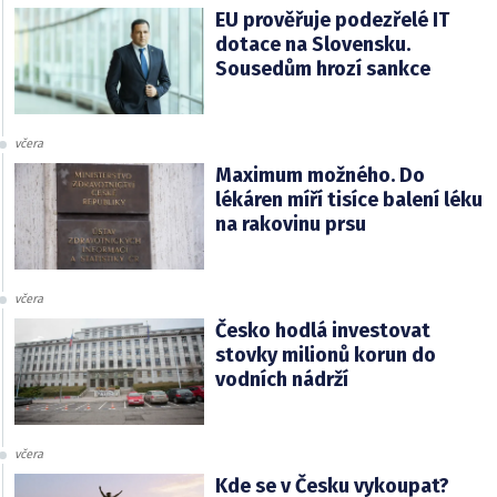
EU prověřuje podezřelé IT
dotace na Slovensku.
Sousedům hrozí sankce
včera
Maximum možného. Do
lékáren míří tisíce balení léku
na rakovinu prsu
včera
Česko hodlá investovat
stovky milionů korun do
vodních nádrží
včera
Kde se v Česku vykoupat?