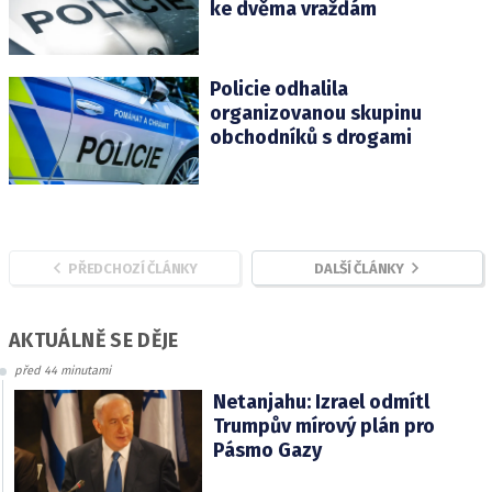
ke dvěma vraždám
Policie odhalila
organizovanou skupinu
obchodníků s drogami
PŘEDCHOZÍ ČLÁNKY
DALŠÍ ČLÁNKY
AKTUÁLNĚ SE DĚJE
před 44 minutami
Netanjahu: Izrael odmítl
Trumpův mírový plán pro
Pásmo Gazy