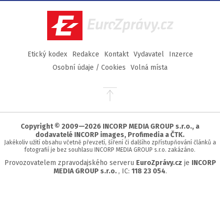
Facebook
Twitter
Instagram
YouTube
EuroZprávy.cz
Etický kodex
Redakce
Kontakt
Vydavatel
Inzerce
Osobní údaje / Cookies
Volná místa
Přejít
na
začátek
stránky
Copyright © 2009—2026 INCORP MEDIA GROUP s.r.o., a
dodavatelé INCORP images, Profimedia a ČTK.
Jakékoliv užití obsahu včetně převzetí, šíření či dalšího zpřístupňování článků a
fotografií je bez souhlasu INCORP MEDIA GROUP s.r.o. zakázáno.
Provozovatelem zpravodajského serveru
EuroZprávy.cz
je
INCORP
MEDIA GROUP s.r.o.
, IC:
118 23 054
.