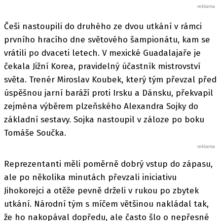
Češi nastoupili do druhého ze dvou utkání v rámci
prvního hracího dne světového šampionátu, kam se
vrátili po dvaceti letech. V mexické Guadalajaře je
čekala Jižní Korea, pravidelný účastník mistrovství
světa. Trenér Miroslav Koubek, který tým převzal před
úspěšnou jarní baráží proti Irsku a Dánsku, překvapil
zejména výběrem plzeňského Alexandra Sojky do
základní sestavy. Sojka nastoupil v záloze po boku
Tomáše Součka.
Reprezentanti měli poměrně dobrý vstup do zápasu,
ale po několika minutách převzali iniciativu
Jihokorejci a otěže pevně drželi v rukou po zbytek
utkání. Národní tým s míčem většinou nakládal tak,
že ho nakopával dopředu, ale často šlo o nepřesné