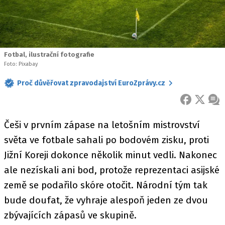
Fotbal, ilustrační fotografie
Foto: Pixabay
Proč důvěřovat zpravodajství EuroZprávy.cz
FACEBOOK
X
ZPR
Češi v prvním zápase na letošním mistrovství
světa ve fotbale sahali po bodovém zisku, proti
Jižní Koreji dokonce několik minut vedli. Nakonec
ale nezískali ani bod, protože reprezentaci asijské
země se podařilo skóre otočit. Národní tým tak
bude doufat, že vyhraje alespoň jeden ze dvou
zbývajících zápasů ve skupině.