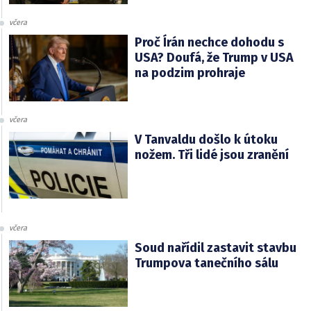
včera
Proč Írán nechce dohodu s
USA? Doufá, že Trump v USA
na podzim prohraje
včera
V Tanvaldu došlo k útoku
nožem. Tři lidé jsou zranění
včera
Soud nařídil zastavit stavbu
Trumpova tanečního sálu