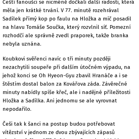
Čeští fanoušci se nicméně dočkali další radosti, která
měla jen krátké trvání. V 77. minutě rozehrával
Sadílek přímý kop po faulu na Hložka a míč posadil
na hlavu Tomáše Součka, který rozvlnil síť. Pomezní
rozhodčí ale správně zvedl praporek, takže branka
nebyla uznána.
Koubkovi svěřenci navíc o tři minuty později
nezachytili soupeře při dalším útočném výpadu, na
jehož konci se Oh Hyeon-Gyu zbavil Hranáče a i se
štěstím dostal balon za Kovářova záda. Závěrečné
minuty nabídly spíše křeč, ale i nadějné příležitosti
Hložka a Sadílka. Ani jednomu se ale vyrovnat
nepodařilo.
Češi tak k šanci na postup budou potřebovat
vítězství v jednom ze dvou zbývajících zápasů