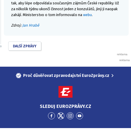
tak, aby lépe odpovídala současným zájmům České republiky. Už
za několik týdnu ukončí činnost jeden z konzulátů, jiný ji naopak
zahájí. Ministerstvo o tom informovalo na
webu
.
Zdroj:
Jan Hrabě
DALŠÍ ZPRÁVY
Proč důvěřovat zpravodajství EuroZprávy.cz
SLEDUJ EUROZPRÁVY.CZ
Přejít
Přejít
Přejít
Přejít
na
na
na
na
Facebook
Twitter
Instagram
YouTube