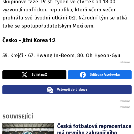
skupinové fáze. Příští týden ve čtvrtek od 18:00
vyzvou Jihoafrickou republiku, která včera večer
prohrála své úvodní utkání 0:2. Národní tým se utká
také se spolupořadatelským Mexikem.
Česko - Jižní Korea 1:2
59. Krejčí - 67. Hwang In-Beom, 80. Oh Hyeon-Gyu
Sdílet na X
Sdílet na Facebooku
Vstoupit do diskuze
SOUVISEJÍCÍ
Česká fotbalová reprezentace
má prvního zahraničního