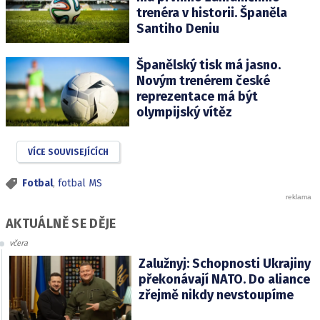
trenéra v historii. Španěla
Santiho Deniu
Španělský tisk má jasno.
Novým trenérem české
reprezentace má být
olympijský vítěz
VÍCE SOUVISEJÍCÍCH
Fotbal
,
fotbal MS
AKTUÁLNĚ SE DĚJE
včera
Zalužnyj: Schopnosti Ukrajiny
překonávají NATO. Do aliance
zřejmě nikdy nevstoupíme