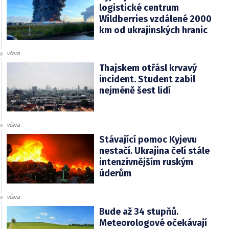
logistické centrum
Wildberries vzdálené 2000
km od ukrajinských hranic
včera
Thajskem otřásl krvavý
incident. Student zabil
nejméně šest lidí
včera
Stávající pomoc Kyjevu
nestačí. Ukrajina čelí stále
intenzivnějším ruským
úderům
včera
Bude až 34 stupňů.
Meteorologové očekávají