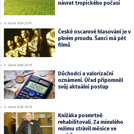
návrat tropického počasí
6. srpna 2026 22:01
České oscarové hlasování je v
plném proudu. Šanci má pět
filmů
6. srpna 2026 20:10
Důchodci a valorizační
oznámení. Úřad připomněl
svůj aktuální postup
6. srpna 2026 18:56
Knížáka posmrtně
rehabilitovali. Za minulého
režimu strávil měsíce ve