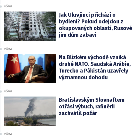
včera
Jak Ukrajinci přichází o
bydlení? Pokud odejdou z
okupovaných oblastí, Rusové
jim dům zabaví
včera
Na Blízkém východě vzniká
druhé NATO. Saudská Arábie,
Turecko a Pákistán uzavřely
významnou dohodu
včera
Bratislavským Slovnaftem
otřásl výbuch, rafinérii
zachvátil požár
včera