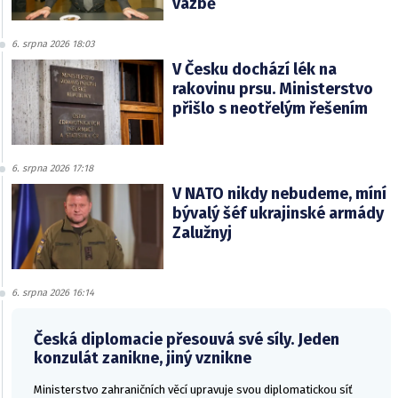
vazbě
6. srpna 2026 18:03
V Česku dochází lék na
rakovinu prsu. Ministerstvo
přišlo s neotřelým řešením
6. srpna 2026 17:18
V NATO nikdy nebudeme, míní
bývalý šéf ukrajinské armády
Zalužnyj
6. srpna 2026 16:14
Česká diplomacie přesouvá své síly. Jeden
konzulát zanikne, jiný vznikne
Ministerstvo zahraničních věcí upravuje svou diplomatickou síť