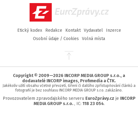
EuroZprávy.cz
Etický kodex
Redakce
Kontakt
Vydavatel
Inzerce
Osobní údaje / Cookies
Volná místa
Přejít
na
začátek
stránky
Copyright © 2009—2026 INCORP MEDIA GROUP s.r.o., a
dodavatelé INCORP images, Profimedia a ČTK.
Jakékoliv užití obsahu včetně převzetí, šíření či dalšího zpřístupňování článků a
fotografií je bez souhlasu INCORP MEDIA GROUP s.r.o. zakázáno.
Provozovatelem zpravodajského serveru
EuroZprávy.cz
je
INCORP
MEDIA GROUP s.r.o.
, IC:
118 23 054
.