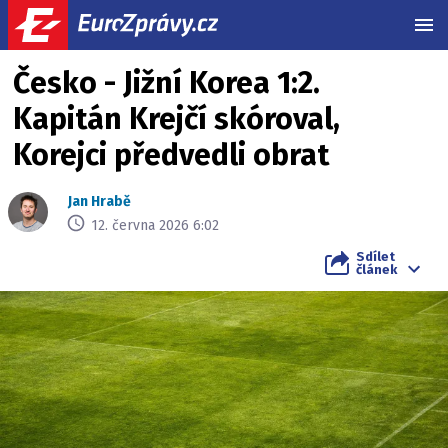
MEN
Česko - Jižní Korea 1:2.
Kapitán Krejčí skóroval,
Korejci předvedli obrat
Jan Hrabě
12. června 2026 6:02
Sdílet
článek