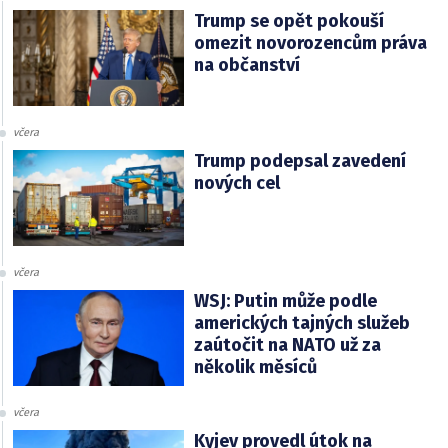
Trump se opět pokouší
omezit novorozencům práva
na občanství
včera
Trump podepsal zavedení
nových cel
včera
WSJ: Putin může podle
amerických tajných služeb
zaútočit na NATO už za
několik měsíců
včera
Kyjev provedl útok na