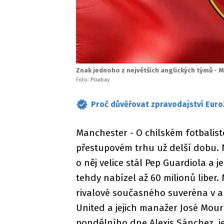
Znak jednoho z největších anglických týmů - 
Foto: Pixabay
Proč důvěřovat zpravodajství Euro
Manchester - O chilském fotbalist
přestupovém trhu už delší dobu.
o něj velice stál Pep Guardiola a
tehdy nabízel až 60 milionů liber.
rivalové současného suveréna v a
United a jejich manažer José Mour
pondělního dne Alexis Sánchez, j