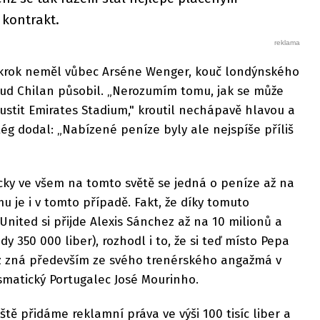
 kontrakt.
 krok neměl vůbec Arséne Wenger, kouč londýnského
ud Chilan působil. „Nerozumím tomu, jak se může
stit Emirates Stadium," kroutil nechápavě hlavou a
ég dodal: „Nabízené peníze byly ale nejspíše příliš
ticky ve všem na tomto světě se jedná o peníze až na
u je i v tomto případě. Fakt, že díky tomuto
nited si přijde Alexis Sánchez až na 10 milionů a
dy 350 000 liber), rozhodl i to, že si teď místo Pepa
z zná především ze svého trenérského angažmá v
smatický Portugalec José Mourinho.
tě přidáme reklamní práva ve výši 100 tisíc liber a