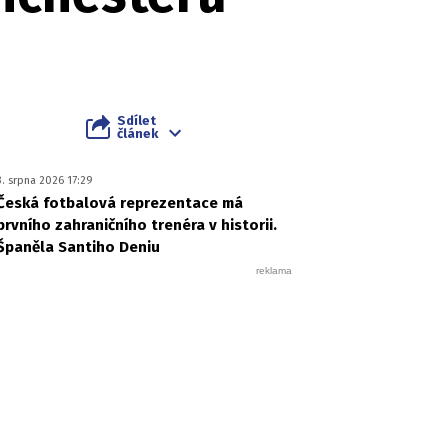
Sdílet
článek
3. srpna 2026 17:29
Česká fotbalová reprezentace má
prvního zahraničního trenéra v historii.
Španěla Santiho Deniu