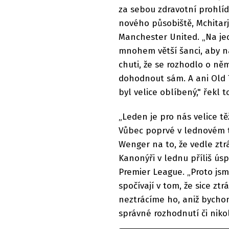
za sebou zdravotní prohlíd
nového působiště, Mchitarj
Manchester United. „Na je
mnohem větší šanci, aby n
chuti, že se rozhodlo o n
dohodnout sám. A ani Old T
byl velice oblíbený," řekl
„Leden je pro nás velice tě
Vůbec poprvé v lednovém 
Wenger na to, že vedle ztr
Kanonýři v lednu příliš ús
Premier League. „Proto jsme
spočívají v tom, že sice zt
neztrácíme ho, aniž bychom
správné rozhodnutí či nikol