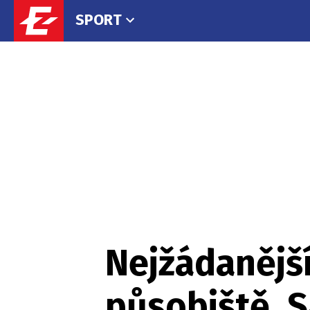
SPORT
Nejžádanější
působiště. S