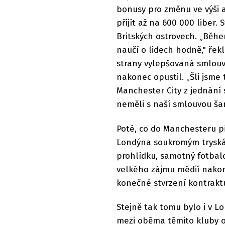
bonusy pro změnu ve výši a
přijít až na 600 000 liber
Britských ostrovech. „Běhe
naučí o lidech hodně," řek
strany vylepšovaná smlouv
nakonec opustil. „Šli jsme t
Manchester City z jednání 
neměli s naší smlouvou šan
Poté, co do Manchesteru př
Londýna soukromým tryskáč
prohlídku, samotný fotbal
velkého zájmu médií nakon
konečné stvrzení kontrakt
Stejně tak tomu bylo i v 
mezi oběma těmito kluby od