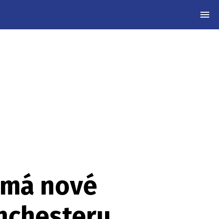
MEN
ž má nové
anchesteru