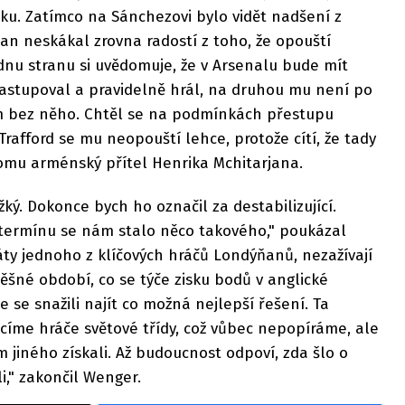
ku. Zatímco na Sánchezovi bylo vidět nadšení z
an neskákal zrovna radostí z toho, že opouští
dnu stranu si uvědomuje, že v Arsenalu bude mít
astupoval a pravidelně hrál, na druhou mu není po
ěm bez něho. Chtěl se na podmínkách přestupu
rafford se mu neopouští lehce, protože cítí, že tady
 tomu arménský přítel Henrika Mchitarjana.
žký. Dokonce bych ho označil za destabilizující.
termínu se nám stalo něco takového," poukázal
áty jednoho z klíčových hráčů Londýňanů, nezažívají
pěšné období, co se týče zisku bodů v anglické
 se snažili najít co možná nejlepší řešení. Ta
rácíme hráče světové třídy, což vůbec nepopíráme, ale
 jiného získali. Až budoucnost odpoví, zda šlo o
i," zakončil Wenger.