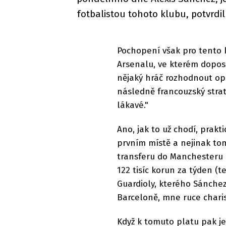
fotbalistou tohoto klubu, potvrdil
Pochopení však pro tento
Arsenalu, ve kterém dopos
nějaký hráč rozhodnout opu
následně francouzský strat
lákavé."
Ano, jak to už chodí, prak
prvním místě a nejinak tom
transferu do Manchesteru U
122 tisíc korun za týden (te
Guardioly, kterého Sánche
Barceloně, mne ruce chari
Když k tomuto platu pak ješ