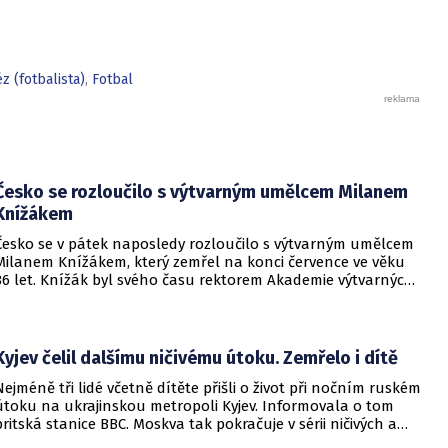
hřišti Dinama Záhřeb prohráli 0:1 a to už bylo na vedení
Blues příliš a rozhodli se tak ukončit spolupráci s koučem
Thomasem Tuchelem.
z (fotbalista)
,
Fotbal
Česko se rozloučilo s výtvarným umělcem Milanem
Knížákem
Česko se v pátek naposledy rozloučilo s výtvarným umělcem
Milanem Knížákem, který zemřel na konci července ve věku
86 let. Knížák byl svého času rektorem Akademie výtvarných
umění a ředitelem Národní galerie.
Kyjev čelil dalšímu ničivému útoku. Zemřelo i dítě
Nejméně tři lidé včetně dítěte přišli o život při nočním ruském
útoku na ukrajinskou metropoli Kyjev. Informovala o tom
britská stanice BBC. Moskva tak pokračuje v sérii ničivých a
smrtících útoků na hlavní město sousední země.