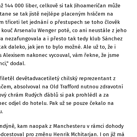
ž 144 000 liber, celkově si tak Jihoameričan může
. Stane se tak jistě nejlépe placeným hráčem na
m třiceti let jednání o přestupech se toho člověk
l kouč Arsenalu Wenger poté, co ani neustále z jeho
a nezafungovala a i přesto tak tedy klub Sánchez
ak daleko, jak jen to bylo možné. Ale už to, že i
s Alexisem nakonec vycouval, vám řekne, že jsme
ci," dodal.
iletěl devětadvacetiletý chilský reprezentant z
em, absolvoval na Old Trafford nutnou zdravotní
ový chrám Rudých ďáblů si pak prohlédl a za
ec odjel do hotelu. Pak už se pouze čekalo na
u.
Londýně, kam naopak z Manchesteru v rámci dohody
cestoval pro změnu Henrik Mchitarjan. I on již má