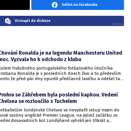
Sdílet na Facebooku
Vstoupit do diskuze
Chování Ronalda je na legendu Manchesteru United
moc. Vyzvala ho k odchodu z klubu
Kolem hvězdného portugalského fotbalového útočníka
Cristiana Ronalda je v posledních dnech živo a to především
proto že před pár dny opustil předčasně lavičku a odešel tak
do kabiny ještě před koncem ligového duelu s Tottenhamem.
Kouč Rudých ďáblů Erik ten Hag na to reagoval tak, že ho
Prohra se Záhřebem byla poslední kapkou. Vedení
nenominoval na další ligový duel s Chelsea, na čež se
Ronaldo za své chování omluvil. Podle klubové legendy
Chelsea se rozloučilo s Tuchelem
Garyho Nevilllea by pro United bylo nejlepší, kdyby s
Fotbalistům londýnské Chelsea se nevydařil vstup nejen do
Ronaldem okamžitě ukončila spolupráci.
nové sezóny anglické Premier League, na jejímž začátku ze
sedmi dosavadních kol Londýňané vyhráli jen třikrát a
nachází se tak aktuálně na šestém místě ligové tabulky, ale i
do nové sezóny Ligy mistrů. Hned v prvním zápase totiž na