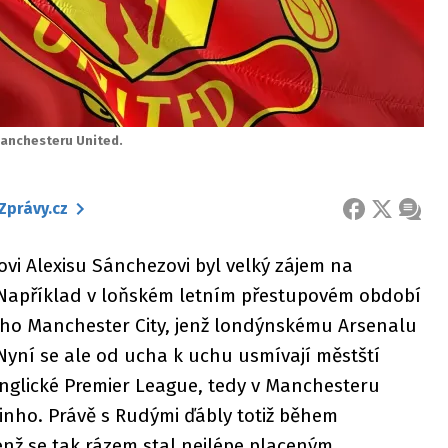
Manchesteru United.
Zprávy.cz
FACEBOOK
X
ZPRÁ
ovi Alexisu Sánchezovi byl velký zájem na
 Například v loňském letním přestupovém období
 jeho Manchester City, jenž londýnskému Arsenalu
 Nyní se ale od ucha k uchu usmívají městští
nglické Premier League, tedy v Manchesteru
inho. Právě s Rudými ďábly totiž během
enž se tak rázem stal nejlépe placeným