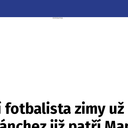
 fotbalista zimy u
ánchez již patří M