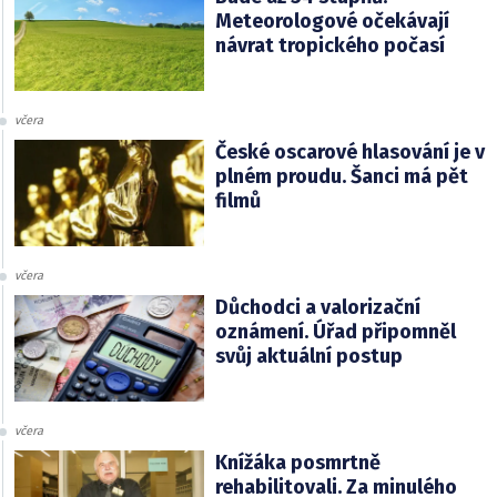
Meteorologové očekávají
návrat tropického počasí
včera
České oscarové hlasování je v
plném proudu. Šanci má pět
filmů
včera
Důchodci a valorizační
oznámení. Úřad připomněl
svůj aktuální postup
včera
Knížáka posmrtně
rehabilitovali. Za minulého