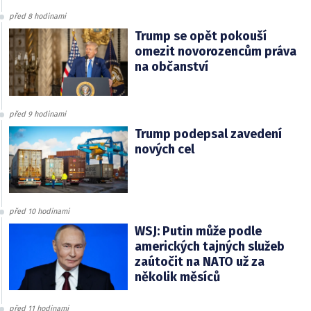
před 8 hodinami
Trump se opět pokouší
omezit novorozencům práva
na občanství
před 9 hodinami
Trump podepsal zavedení
nových cel
před 10 hodinami
WSJ: Putin může podle
amerických tajných služeb
zaútočit na NATO už za
několik měsíců
před 11 hodinami