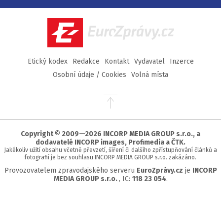
na
na
na
na
Facebook
Twitter
Instagram
YouTube
EuroZprávy.cz
Etický kodex
Redakce
Kontakt
Vydavatel
Inzerce
Osobní údaje / Cookies
Volná místa
Přejít
na
začátek
stránky
Copyright © 2009—2026 INCORP MEDIA GROUP s.r.o., a
dodavatelé INCORP images, Profimedia a ČTK.
Jakékoliv užití obsahu včetně převzetí, šíření či dalšího zpřístupňování článků a
fotografií je bez souhlasu INCORP MEDIA GROUP s.r.o. zakázáno.
Provozovatelem zpravodajského serveru
EuroZprávy.cz
je
INCORP
MEDIA GROUP s.r.o.
, IC:
118 23 054
.