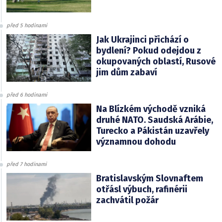
před 5 hodinami
Jak Ukrajinci přichází o
bydlení? Pokud odejdou z
okupovaných oblastí, Rusové
jim dům zabaví
před 6 hodinami
Na Blízkém východě vzniká
druhé NATO. Saudská Arábie,
Turecko a Pákistán uzavřely
významnou dohodu
před 7 hodinami
Bratislavským Slovnaftem
otřásl výbuch, rafinérii
zachvátil požár