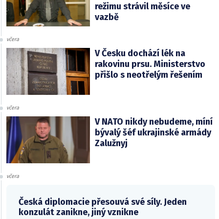
režimu strávil měsíce ve
vazbě
včera
V Česku dochází lék na
rakovinu prsu. Ministerstvo
přišlo s neotřelým řešením
včera
V NATO nikdy nebudeme, míní
bývalý šéf ukrajinské armády
Zalužnyj
včera
Česká diplomacie přesouvá své síly. Jeden
konzulát zanikne, jiný vznikne