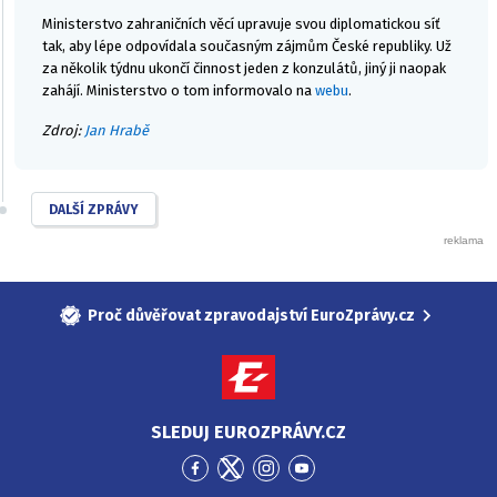
Ministerstvo zahraničních věcí upravuje svou diplomatickou síť
tak, aby lépe odpovídala současným zájmům České republiky. Už
za několik týdnu ukončí činnost jeden z konzulátů, jiný ji naopak
zahájí. Ministerstvo o tom informovalo na
webu
.
Zdroj:
Jan Hrabě
DALŠÍ ZPRÁVY
Proč důvěřovat zpravodajství EuroZprávy.cz
SLEDUJ EUROZPRÁVY.CZ
Přejít
Přejít
Přejít
Přejít