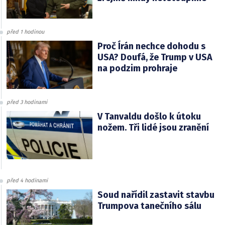
před 1 hodinou
Proč Írán nechce dohodu s
USA? Doufá, že Trump v USA
na podzim prohraje
před 3 hodinami
V Tanvaldu došlo k útoku
nožem. Tři lidé jsou zranění
před 4 hodinami
Soud nařídil zastavit stavbu
Trumpova tanečního sálu