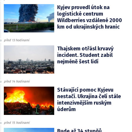
Kyjev provedl útok na
logistické centrum
Wildberries vzdálené 2000
km od ukrajinských hranic
před 13 hodinami
Thajskem otřásl krvavý
incident. Student zabil
nejméně šest lidí
před 14 hodinami
Stávající pomoc Kyjevu
nestačí. Ukrajina čelí stále
intenzivnějším ruským
úderům
před 15 hodinami
Bude až 34 stupňů.