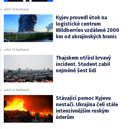
před 12 hodinami
Kyjev provedl útok na
logistické centrum
Wildberries vzdálené 2000
km od ukrajinských hranic
před 13 hodinami
Thajskem otřásl krvavý
incident. Student zabil
nejméně šest lidí
před 14 hodinami
Stávající pomoc Kyjevu
nestačí. Ukrajina čelí stále
intenzivnějším ruským
úderům