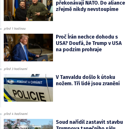
překonávají NATO. Do aliance
zřejmě nikdy nevstoupíme
před 1 hodinou
Proč Írán nechce dohodu s
USA? Doufá, že Trump v USA
na podzim prohraje
před 3 hodinami
V Tanvaldu došlo k útoku
nožem. Tři lidé jsou zranění
před 4 hodinami
Soud nařídil zastavit stavbu
Trumpova tanečního sálu