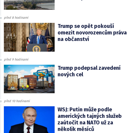
před 8 hodinami
Trump se opět pokouší
omezit novorozencům práva
na občanství
před 9 hodinami
Trump podepsal zavedení
nových cel
před 10 hodinami
WSJ: Putin může podle
amerických tajných služeb
zaútočit na NATO už za
několik měsíců