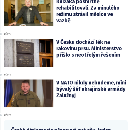
Knížáka posmrtně
rehabilitovali. Za minulého
režimu strávil měsíce ve
vazbě
včera
V Česku dochází lék na
rakovinu prsu. Ministerstvo
přišlo s neotřelým řešením
včera
V NATO nikdy nebudeme, míní
bývalý šéf ukrajinské armády
Zalužnyj
včera