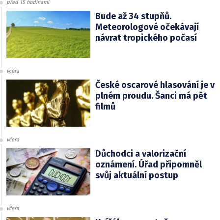
před 15 hodinami
Bude až 34 stupňů.
Meteorologové očekávají
návrat tropického počasí
včera
České oscarové hlasování je v
plném proudu. Šanci má pět
filmů
včera
Důchodci a valorizační
oznámení. Úřad připomněl
svůj aktuální postup
včera