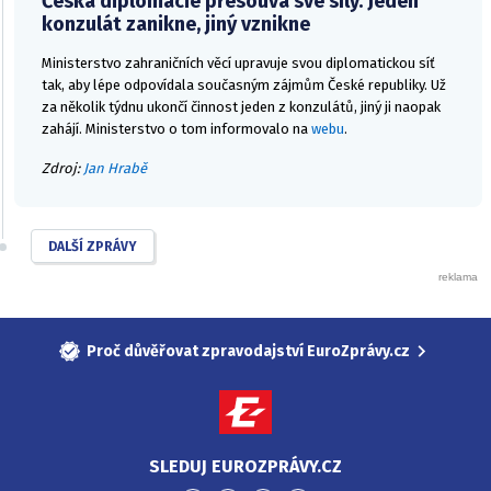
Česká diplomacie přesouvá své síly. Jeden
konzulát zanikne, jiný vznikne
Ministerstvo zahraničních věcí upravuje svou diplomatickou síť
tak, aby lépe odpovídala současným zájmům České republiky. Už
za několik týdnu ukončí činnost jeden z konzulátů, jiný ji naopak
zahájí. Ministerstvo o tom informovalo na
webu
.
Zdroj:
Jan Hrabě
DALŠÍ ZPRÁVY
Proč důvěřovat zpravodajství EuroZprávy.cz
SLEDUJ EUROZPRÁVY.CZ