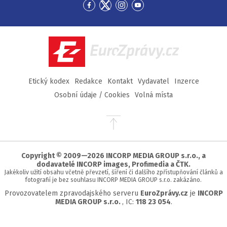
Přejít
Přejít
Přejít
Přejít
na
na
na
na
Facebook
Twitter
Instagram
YouTube
EuroZprávy.cz
Etický kodex
Redakce
Kontakt
Vydavatel
Inzerce
Osobní údaje / Cookies
Volná místa
Přejít
na
začátek
stránky
Copyright © 2009—2026 INCORP MEDIA GROUP s.r.o., a
dodavatelé INCORP images, Profimedia a ČTK.
Jakékoliv užití obsahu včetně převzetí, šíření či dalšího zpřístupňování článků a
fotografií je bez souhlasu INCORP MEDIA GROUP s.r.o. zakázáno.
Provozovatelem zpravodajského serveru
EuroZprávy.cz
je
INCORP
MEDIA GROUP s.r.o.
, IC:
118 23 054
.