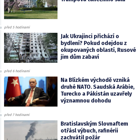
před 5 hodinami
Jak Ukrajinci přichází o
bydlení? Pokud odejdou z
okupovaných oblastí, Rusové
jim dům zabaví
před 6 hodinami
Na Blízkém východě vzniká
druhé NATO. Saudská Arábie,
Turecko a Pákistán uzavřely
významnou dohodu
před 7 hodinami
Bratislavským Slovnaftem
otřásl výbuch, rafinérii
zachvátil požár