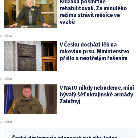
Knížáka posmrtně
rehabilitovali. Za minulého
režimu strávil měsíce ve
vazbě
včera
V Česku dochází lék na
rakovinu prsu. Ministerstvo
přišlo s neotřelým řešením
včera
V NATO nikdy nebudeme, míní
bývalý šéf ukrajinské armády
Zalužnyj
včera