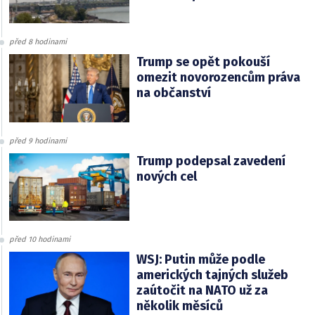
před 8 hodinami
Trump se opět pokouší
omezit novorozencům práva
na občanství
před 9 hodinami
Trump podepsal zavedení
nových cel
před 10 hodinami
WSJ: Putin může podle
amerických tajných služeb
zaútočit na NATO už za
několik měsíců