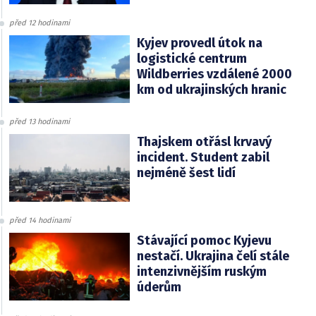
před 12 hodinami
Kyjev provedl útok na
logistické centrum
Wildberries vzdálené 2000
km od ukrajinských hranic
před 13 hodinami
Thajskem otřásl krvavý
incident. Student zabil
nejméně šest lidí
před 14 hodinami
Stávající pomoc Kyjevu
nestačí. Ukrajina čelí stále
intenzivnějším ruským
úderům