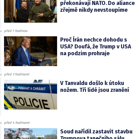
překonávají NATO. Do aliance
zřejmě nikdy nevstoupíme
před 1 hodinou
Proč Írán nechce dohodu s
USA? Doufá, že Trump v USA
na podzim prohraje
před 3 hodinami
V Tanvaldu došlo k útoku
nožem. Tři lidé jsou zranění
před 4 hodinami
Soud nařídil zastavit stavbu
Trumpova tanečního sálu