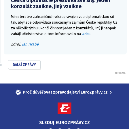
Česká diplomacie přesouvá své síly. Jeden
konzulát zanikne, jiný vznikne
Ministerstvo zahraničních věcí upravuje svou diplomatickou síť
tak, aby lépe odpovídala současným zájmům České republiky. Už
za několik týdnu ukončí činnost jeden z konzulátů, jiný ji naopak
zahájí. Ministerstvo o tom informovalo na
webu
.
Zdroj:
Jan Hrabě
DALŠÍ ZPRÁVY
Proč důvěřovat zpravodajství EuroZprávy.cz
SLEDUJ EUROZPRÁVY.CZ