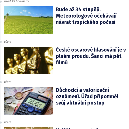
před 15 hodinami
Bude až 34 stupňů.
Meteorologové očekávají
návrat tropického počasí
včera
České oscarové hlasování je v
plném proudu. Šanci má pět
filmů
včera
Důchodci a valorizační
oznámení. Úřad připomněl
svůj aktuální postup
včera