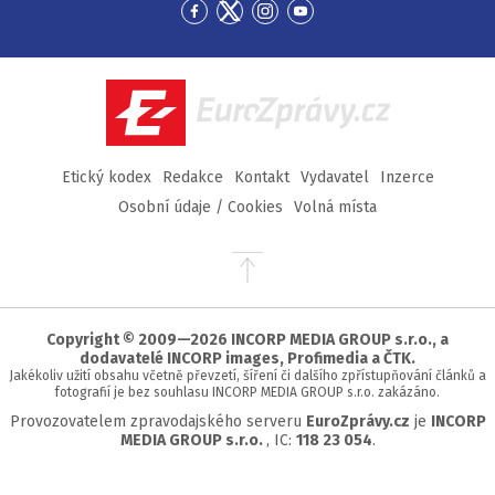
Přejít
Přejít
Přejít
Přejít
na
na
na
na
Facebook
Twitter
Instagram
YouTube
EuroZprávy.cz
Etický kodex
Redakce
Kontakt
Vydavatel
Inzerce
Osobní údaje / Cookies
Volná místa
Přejít
na
začátek
stránky
Copyright © 2009—2026 INCORP MEDIA GROUP s.r.o., a
dodavatelé INCORP images, Profimedia a ČTK.
Jakékoliv užití obsahu včetně převzetí, šíření či dalšího zpřístupňování článků a
fotografií je bez souhlasu INCORP MEDIA GROUP s.r.o. zakázáno.
Provozovatelem zpravodajského serveru
EuroZprávy.cz
je
INCORP
MEDIA GROUP s.r.o.
, IC:
118 23 054
.