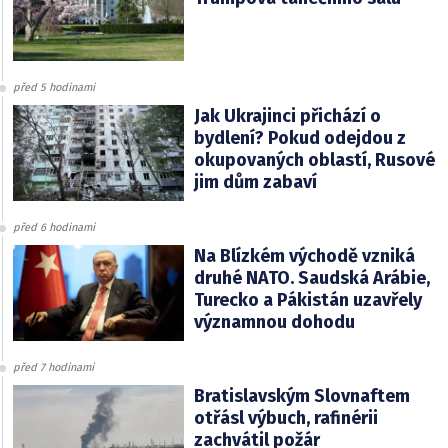
před 5 hodinami
Jak Ukrajinci přichází o
bydlení? Pokud odejdou z
okupovaných oblastí, Rusové
jim dům zabaví
před 6 hodinami
Na Blízkém východě vzniká
druhé NATO. Saudská Arábie,
Turecko a Pákistán uzavřely
významnou dohodu
před 7 hodinami
Bratislavským Slovnaftem
otřásl výbuch, rafinérii
zachvátil požár