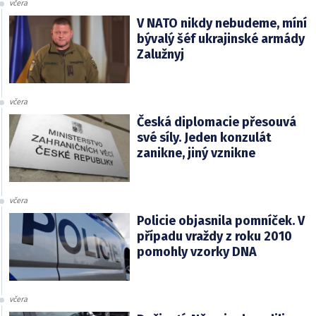
včera
V NATO nikdy nebudeme, míní
bývalý šéf ukrajinské armády
Zalužnyj
včera
Česká diplomacie přesouvá
své síly. Jeden konzulát
zanikne, jiný vznikne
včera
Policie objasnila pomníček. V
případu vraždy z roku 2010
pomohly vzorky DNA
včera