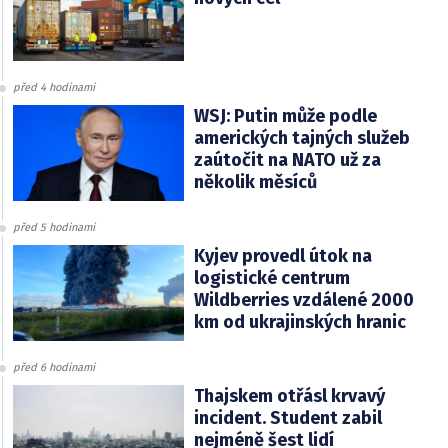
před 4 hodinami
WSJ: Putin může podle
amerických tajných služeb
zaútočit na NATO už za
několik měsíců
před 5 hodinami
Kyjev provedl útok na
logistické centrum
Wildberries vzdálené 2000
km od ukrajinských hranic
před 6 hodinami
Thajskem otřásl krvavý
incident. Student zabil
nejméně šest lidí