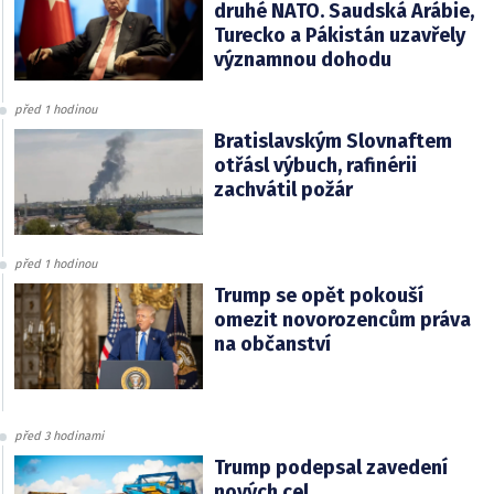
druhé NATO. Saudská Arábie,
Turecko a Pákistán uzavřely
významnou dohodu
před 1 hodinou
Bratislavským Slovnaftem
otřásl výbuch, rafinérii
zachvátil požár
před 1 hodinou
Trump se opět pokouší
omezit novorozencům práva
na občanství
před 3 hodinami
Trump podepsal zavedení
nových cel