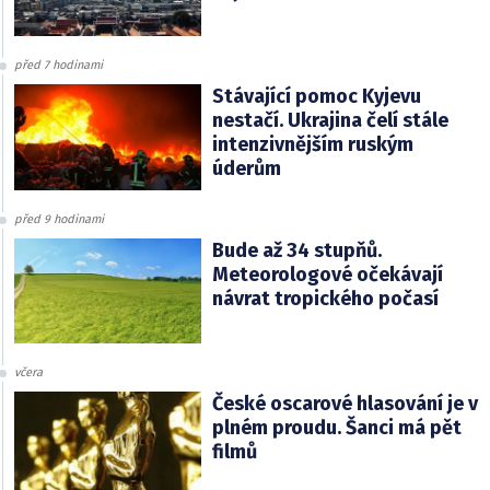
před 7 hodinami
Stávající pomoc Kyjevu
nestačí. Ukrajina čelí stále
intenzivnějším ruským
úderům
před 9 hodinami
Bude až 34 stupňů.
Meteorologové očekávají
návrat tropického počasí
včera
České oscarové hlasování je v
plném proudu. Šanci má pět
filmů