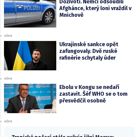
Doživotí. Němci odsoudili
Afghánce, který loni vraždil v
Mnichově
včera
Ukrajinské sankce opět
zafungovaly. Dvě ruské
rafinérie schytaly úder
včera
Ebolu v Kongu se nedaří
zastavit. Šéf WHO se o tom
přesvědčil osobně
včera