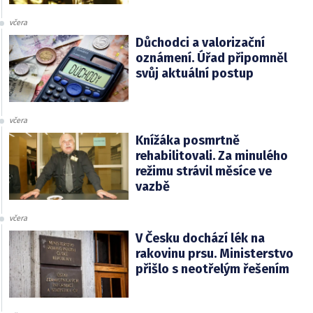
včera
Důchodci a valorizační
oznámení. Úřad připomněl
svůj aktuální postup
včera
Knížáka posmrtně
rehabilitovali. Za minulého
režimu strávil měsíce ve
vazbě
včera
V Česku dochází lék na
rakovinu prsu. Ministerstvo
přišlo s neotřelým řešením