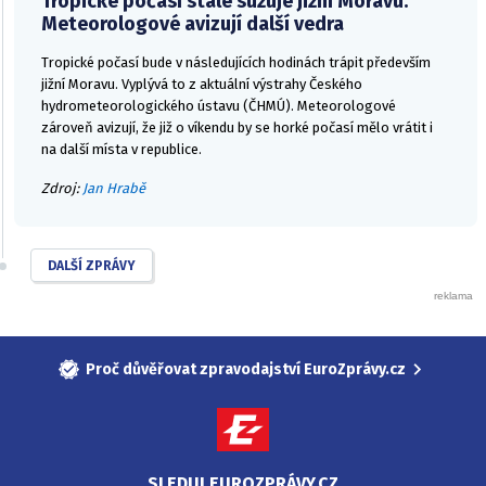
Tropické počasí stále sužuje jižní Moravu.
Meteorologové avizují další vedra
Tropické počasí bude v následujících hodinách trápit především
jižní Moravu. Vyplývá to z aktuální výstrahy Českého
hydrometeorologického ústavu (ČHMÚ). Meteorologové
zároveň avizují, že již o víkendu by se horké počasí mělo vrátit i
na další místa v republice.
Zdroj:
Jan Hrabě
DALŠÍ ZPRÁVY
Proč důvěřovat zpravodajství EuroZprávy.cz
SLEDUJ EUROZPRÁVY.CZ