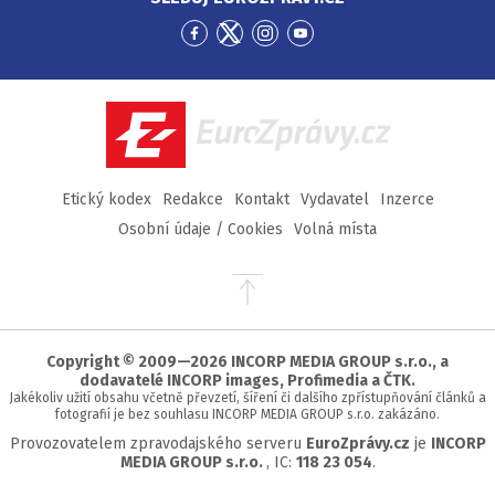
Přejít
Přejít
Přejít
Přejít
na
na
na
na
Facebook
Twitter
Instagram
YouTube
EuroZprávy.cz
Etický kodex
Redakce
Kontakt
Vydavatel
Inzerce
Osobní údaje / Cookies
Volná místa
Přejít
na
začátek
stránky
Copyright © 2009—2026 INCORP MEDIA GROUP s.r.o., a
dodavatelé INCORP images, Profimedia a ČTK.
Jakékoliv užití obsahu včetně převzetí, šíření či dalšího zpřístupňování článků a
fotografií je bez souhlasu INCORP MEDIA GROUP s.r.o. zakázáno.
Provozovatelem zpravodajského serveru
EuroZprávy.cz
je
INCORP
MEDIA GROUP s.r.o.
, IC:
118 23 054
.