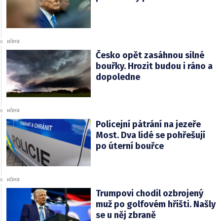
včera
Česko opět zasáhnou silné
bouřky. Hrozit budou i ráno a
dopoledne
včera
Policejní pátrání na jezeře
Most. Dva lidé se pohřešují
po úterní bouřce
včera
Trumpovi chodil ozbrojený
muž po golfovém hřišti. Našly
se u něj zbraně