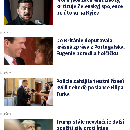
kritizuje Zelenskyj spojence
po útoku na Kyjev
včera
Do Británie doputovala
krásná zpráva z Portugalska.
Eugenie porodila holčičku
včera
Policie zahájila trestní řízení
kvůli nehodě poslance Filipa
Turka
včera
Trump stále nevylučuje další
použití síly proti Íránu