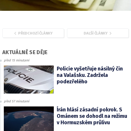
PŘEDCHOZÍ ČLÁNKY
DALŠÍ ČLÁNKY
AKTUÁLNĚ SE DĚJE
před 15 minutami
Policie vyšetřuje násilný čin
na Valašsku. Zadržela
podezřelého
před 57 minutami
Írán hlásí zásadní pokrok. S
Ománem se dohodl na režimu
v Hormuzském průlivu