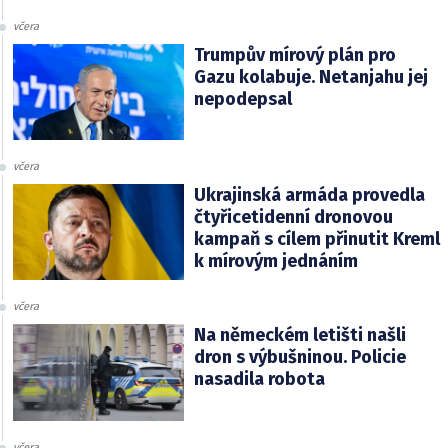
včera
Trumpův mírový plán pro
Gazu kolabuje. Netanjahu jej
nepodepsal
včera
Ukrajinská armáda provedla
čtyřicetidenní dronovou
kampaň s cílem přinutit Kreml
k mírovým jednáním
včera
Na německém letišti našli
dron s výbušninou. Policie
nasadila robota
včera