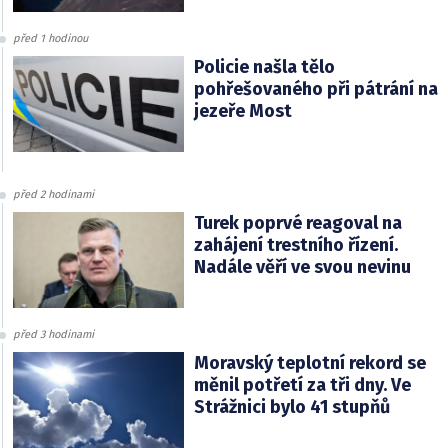
před 1 hodinou
Policie našla tělo
pohřešovaného při pátrání na
jezeře Most
před 2 hodinami
Turek poprvé reagoval na
zahájení trestního řízení.
Nadále věří ve svou nevinu
před 3 hodinami
Moravský teplotní rekord se
měnil potřetí za tři dny. Ve
Strážnici bylo 41 stupňů