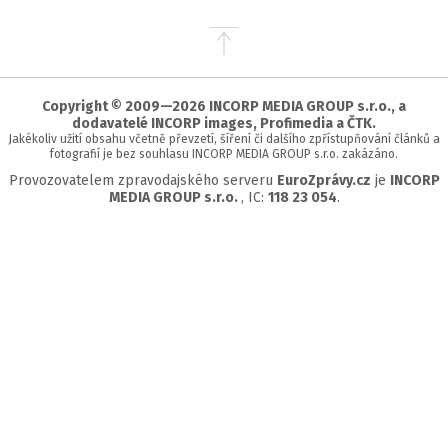
Přejít
na
začátek
stránky
Copyright © 2009—2026 INCORP MEDIA GROUP s.r.o., a
dodavatelé INCORP images, Profimedia a ČTK.
Jakékoliv užití obsahu včetně převzetí, šíření či dalšího zpřístupňování článků a
fotografií je bez souhlasu INCORP MEDIA GROUP s.r.o. zakázáno.
Provozovatelem zpravodajského serveru
EuroZprávy.cz
je
INCORP
MEDIA GROUP s.r.o.
, IC:
118 23 054
.