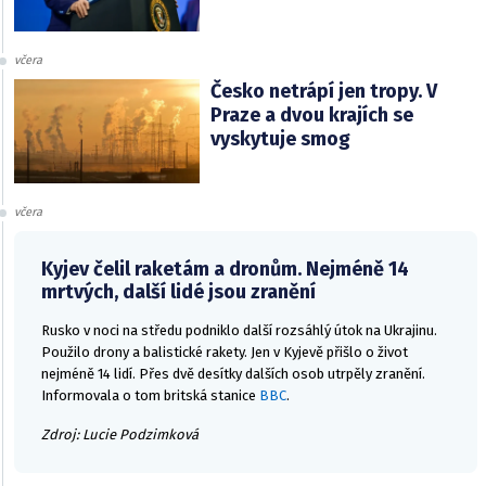
včera
Česko netrápí jen tropy. V
Praze a dvou krajích se
vyskytuje smog
včera
Kyjev čelil raketám a dronům. Nejméně 14
mrtvých, další lidé jsou zranění
Rusko v noci na středu podniklo další rozsáhlý útok na Ukrajinu.
Použilo drony a balistické rakety. Jen v Kyjevě přišlo o život
nejméně 14 lidí. Přes dvě desítky dalších osob utrpěly zranění.
Informovala o tom britská stanice
BBC
.
Zdroj: Lucie Podzimková