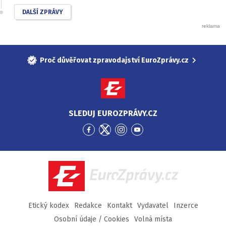
DALŠÍ ZPRÁVY
Proč důvěřovat zpravodajství EuroZprávy.cz
SLEDUJ EUROZPRÁVY.CZ
Přejít
Přejít
Přejít
Přejít
na
na
na
na
Facebook
Twitter
Instagram
YouTube
EuroZprávy.cz
Etický kodex
Redakce
Kontakt
Vydavatel
Inzerce
Osobní údaje / Cookies
Volná místa