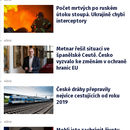
Počet mrtvých po ruském
útoku stoupá. Ukrajině chybí
interceptory
včera
Metnar řešil situaci ve
španělské Ceutě. Česko
vyzvalo ke změnám v ochraně
hranic EU
včera
České dráhy přepravily
nejvíce cestujících od roku
2019
včera
Mohli jste zachránit životy,