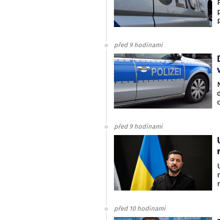
před 9 hodinami
před 9 hodinami
před 10 hodinami