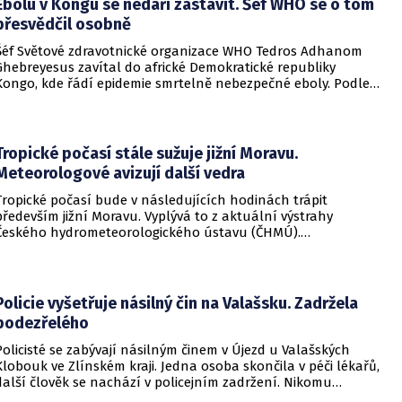
Ebolu v Kongu se nedaří zastavit. Šéf WHO se o tom
přesvědčil osobně
Šéf Světové zdravotnické organizace WHO Tedros Adhanom
Ghebreyesus zavítal do africké Demokratické republiky
Kongo, kde řádí epidemie smrtelně nebezpečné eboly. Podle
Ghebreyesuse se nemoc šíří rychleji, než se zdravotníkům
daří zintenzivňovat boj s chorobou.
Tropické počasí stále sužuje jižní Moravu.
Meteorologové avizují další vedra
Tropické počasí bude v následujících hodinách trápit
především jižní Moravu. Vyplývá to z aktuální výstrahy
Českého hydrometeorologického ústavu (ČHMÚ).
Meteorologové zároveň avizují, že již o víkendu by se horké
počasí mělo vrátit i na další místa v republice.
Policie vyšetřuje násilný čin na Valašsku. Zadržela
podezřelého
Policisté se zabývají násilným činem v Újezd u Valašských
Klobouk ve Zlínském kraji. Jedna osoba skončila v péči lékařů,
další člověk se nachází v policejním zadržení. Nikomu
nehrozí žádné nebezpečí.