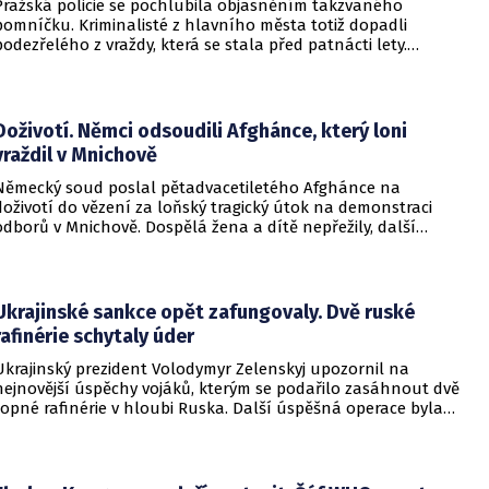
Pražská policie se pochlubila objasněním takzvaného
pomníčku. Kriminalisté z hlavního města totiž dopadli
podezřelého z vraždy, která se stala před patnácti lety.
Zásadní roli sehrály stopy DNA. Pro muže si došla zásahová
jednotka.
Doživotí. Němci odsoudili Afghánce, který loni
vraždil v Mnichově
Německý soud poslal pětadvacetiletého Afghánce na
doživotí do vězení za loňský tragický útok na demonstraci
odborů v Mnichově. Dospělá žena a dítě nepřežily, další
desítky lidí utrpěli zranění. O soudním rozhodnutí
informovala DW.
Ukrajinské sankce opět zafungovaly. Dvě ruské
rafinérie schytaly úder
Ukrajinský prezident Volodymyr Zelenskyj upozornil na
nejnovější úspěchy vojáků, kterým se podařilo zasáhnout dvě
ropné rafinérie v hloubi Ruska. Další úspěšná operace byla
provedena v Černém moři.