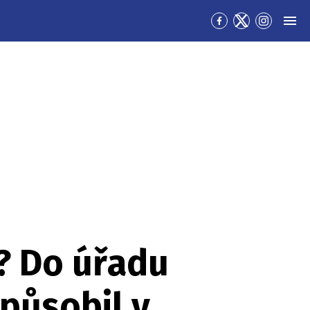
Přejít
Přejít
Přejít
MEN
na
na
na
Facebook
Twitter
Instagra
u? Do úřadu
 působil v