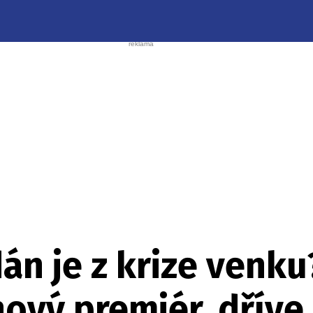
án je z krize venk
ový premiér, dříve