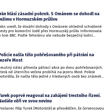
Írán hlásí zásadní pokrok. S Ománem se dohodl na
režimu v Hormuzském průlivu
Írán uvedl, že dosáhl dohody s Ománem ohledně schválené
cesty pro komerční lodě přes Hormuzský průliv. Informovala
o tom BBC. Podle Teheránu ale nebude bezpečný lodní
provoz zcela zaručen kvůli aktivitám Američanů.
Policie našla tělo pohřešovaného při pátrání na
jezeře Most
Smutný nález přinesla pátrací akce po dvou pohřešovaných,
která od úterního večera probíhá na jezeru Most. Policie
potvrdila, že našla tělo jedné z hledaných osob bez známek
života. Pátrání po druhém člověku pokračuje.
Turek poprvé reagoval na zahájení trestního řízení.
Nadále věří ve svou nevinu
Poslanec Filip Turek (Motoristé) je přesvědčen, že červencovou