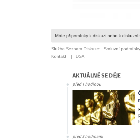
AKTUÁLNĚ SE DĚJE
před 1 hodinou
před 3 hodinami