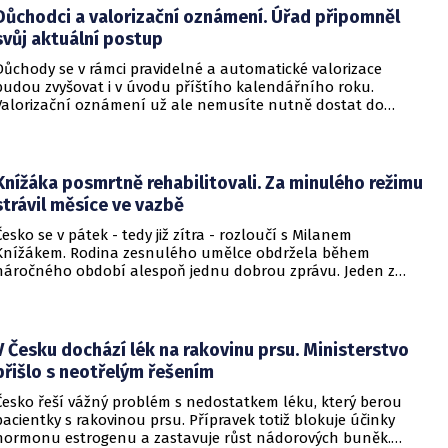
Důchodci a valorizační oznámení. Úřad připomněl
svůj aktuální postup
Důchody se v rámci pravidelné a automatické valorizace
budou zvyšovat i v úvodu příštího kalendářního roku.
Valorizační oznámení už ale nemusíte nutně dostat do
schránky. Pokud ho člověk chce mít na papíře, může si o něj
požádat.
Knížáka posmrtně rehabilitovali. Za minulého režimu
strávil měsíce ve vazbě
Česko se v pátek - tedy již zítra - rozloučí s Milanem
Knížákem. Rodina zesnulého umělce obdržela během
náročného období alespoň jednu dobrou zprávu. Jeden z
pražských obvodních soudů Knížáka definitivně rehabilitoval
za vazební stíhání v dobách komunistického režimu.
V Česku dochází lék na rakovinu prsu. Ministerstvo
přišlo s neotřelým řešením
Česko řeší vážný problém s nedostatkem léku, který berou
pacientky s rakovinou prsu. Přípravek totiž blokuje účinky
hormonu estrogenu a zastavuje růst nádorových buněk.