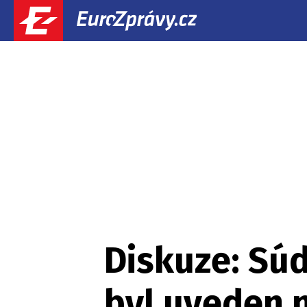
Diskuze: Súd
byl uveden n