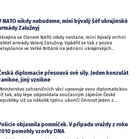
Pomoci má zvláštní léčebný program, který připravilo
ministerstvo zdravotnictví.
V NATO nikdy nebudeme, míní bývalý šéf ukrajinské
armády Zalužnyj
Ukrajina se členem NATO nikdy nestane, míní bývalý vrchní
velitel armády Valerij Zalužnyj. Vyjádřil se tak z pozice
velvyslance ve Velké Británii na jednání ukrajinských
diplomatů v Kyjevě. Představitele své země nabádal k tomu,
aby se snažila uzavřít jiné aliance.
Česká diplomacie přesouvá své síly. Jeden konzulát
zanikne, jiný vznikne
Ministerstvo zahraničních věcí upravuje svou diplomatickou
síť tak, aby lépe odpovídala současným zájmům České
republiky. Už za několik týdnu ukončí činnost jeden z
konzulátů, jiný ji naopak zahájí. Ministerstvo o tom
informovalo na webu.
Policie objasnila pomníček. V případu vraždy z roku
2010 pomohly vzorky DNA