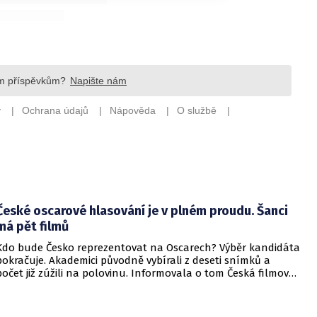
České oscarové hlasování je v plném proudu. Šanci
má pět filmů
Kdo bude Česko reprezentovat na Oscarech? Výběr kandidáta
pokračuje. Akademici původně vybírali z deseti snímků a
počet již zúžili na polovinu. Informovala o tom Česká filmová
a televizní akademie.