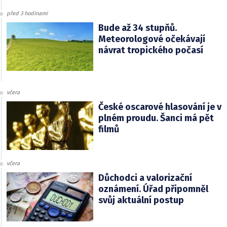
před 3 hodinami
Bude až 34 stupňů.
Meteorologové očekávají
návrat tropického počasí
včera
České oscarové hlasování je v
plném proudu. Šanci má pět
filmů
včera
Důchodci a valorizační
oznámení. Úřad připomněl
svůj aktuální postup