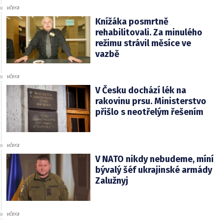
včera
Knížáka posmrtně
rehabilitovali. Za minulého
režimu strávil měsíce ve
vazbě
včera
V Česku dochází lék na
rakovinu prsu. Ministerstvo
přišlo s neotřelým řešením
včera
V NATO nikdy nebudeme, míní
bývalý šéf ukrajinské armády
Zalužnyj
včera