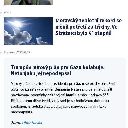
včera
Moravský teplotní rekord se
měnil potřetí za tři dny. Ve
Strážnici bylo 41 stupňů
5. srpna 2026 21:12
Trumpův mírový plán pro Gazu kolabuje.
Netanjahu jej nepodepsal
Mírový plán amerického prezidenta pro Gazu se ocitl v ohrožení
poté, co izraelský premiér Benjamin Netanjahu veřejně odmítl
navrhované podmínky odzbrojení hnutí Hamás. Zatímco šéf
Bílého domu dříve tvrdil, že Izrael je s předběžnou dohodou
spokojen, izraelská vláda dala jasně najevo, že finální text
nepodepsala.
Zdroj:
Libor Novák