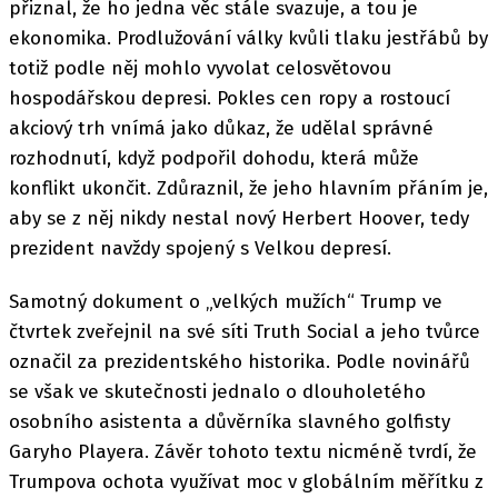
přiznal, že ho jedna věc stále svazuje, a tou je
ekonomika. Prodlužování války kvůli tlaku jestřábů by
totiž podle něj mohlo vyvolat celosvětovou
hospodářskou depresi. Pokles cen ropy a rostoucí
akciový trh vnímá jako důkaz, že udělal správné
rozhodnutí, když podpořil dohodu, která může
konflikt ukončit. Zdůraznil, že jeho hlavním přáním je,
aby se z něj nikdy nestal nový Herbert Hoover, tedy
prezident navždy spojený s Velkou depresí.
Samotný dokument o „velkých mužích“ Trump ve
čtvrtek zveřejnil na své síti Truth Social a jeho tvůrce
označil za prezidentského historika. Podle novinářů
se však ve skutečnosti jednalo o dlouholetého
osobního asistenta a důvěrníka slavného golfisty
Garyho Playera. Závěr tohoto textu nicméně tvrdí, že
Trumpova ochota využívat moc v globálním měřítku z