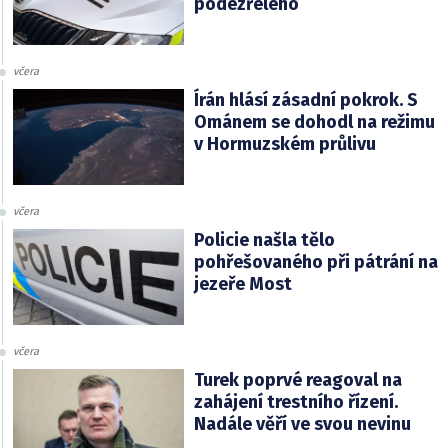
podezřelého
včera
Írán hlásí zásadní pokrok. S
Ománem se dohodl na režimu
v Hormuzském průlivu
včera
Policie našla tělo
pohřešovaného při pátrání na
jezeře Most
včera
Turek poprvé reagoval na
zahájení trestního řízení.
Nadále věří ve svou nevinu