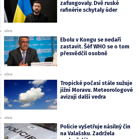
zafungovaly. Dvě ruské
rafinérie schytaly úder
včera
Ebolu v Kongu se nedaří
zastavit. Šéf WHO se o tom
přesvědčil osobně
včera
Tropické počasí stále sužuje
jižní Moravu. Meteorologové
avizují další vedra
včera
Policie vyšetřuje násilný čin
na Valašsku. Zadržela