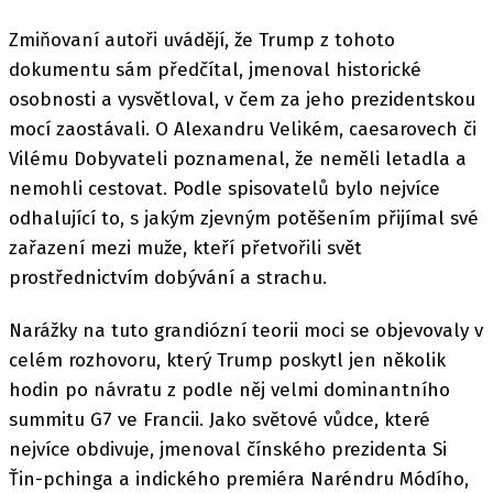
Zmiňovaní autoři uvádějí, že Trump z tohoto
dokumentu sám předčítal, jmenoval historické
osobnosti a vysvětloval, v čem za jeho prezidentskou
mocí zaostávali. O Alexandru Velikém, caesarovech či
Vilému Dobyvateli poznamenal, že neměli letadla a
nemohli cestovat. Podle spisovatelů bylo nejvíce
odhalující to, s jakým zjevným potěšením přijímal své
zařazení mezi muže, kteří přetvořili svět
prostřednictvím dobývání a strachu.
Narážky na tuto grandiózní teorii moci se objevovaly v
celém rozhovoru, který Trump poskytl jen několik
hodin po návratu z podle něj velmi dominantního
summitu G7 ve Francii. Jako světové vůdce, které
nejvíce obdivuje, jmenoval čínského prezidenta Si
Ťin-pchinga a indického premiéra Naréndru Módího,