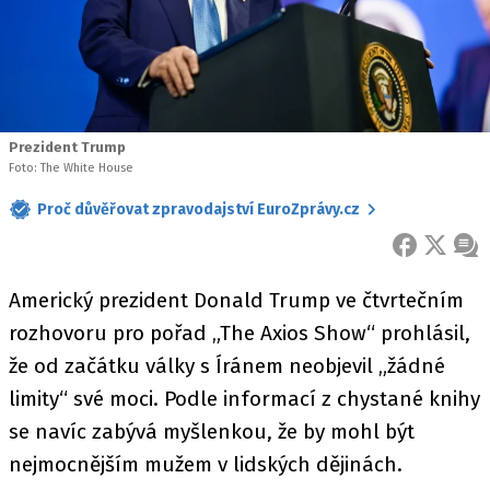
Prezident Trump
Foto: The White House
Proč důvěřovat zpravodajství EuroZprávy.cz
FACEBOOK
X
ZPR
Americký prezident Donald Trump ve čtvrtečním
rozhovoru pro pořad „The Axios Show“ prohlásil,
že od začátku války s Íránem neobjevil „žádné
limity“ své moci. Podle informací z chystané knihy
se navíc zabývá myšlenkou, že by mohl být
nejmocnějším mužem v lidských dějinách.