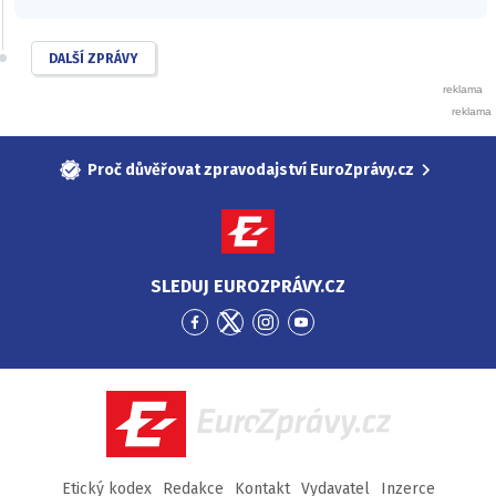
DALŠÍ ZPRÁVY
Proč důvěřovat zpravodajství EuroZprávy.cz
SLEDUJ EUROZPRÁVY.CZ
Přejít
Přejít
Přejít
Přejít
na
na
na
na
Facebook
Twitter
Instagram
YouTube
EuroZprávy.cz
Etický kodex
Redakce
Kontakt
Vydavatel
Inzerce