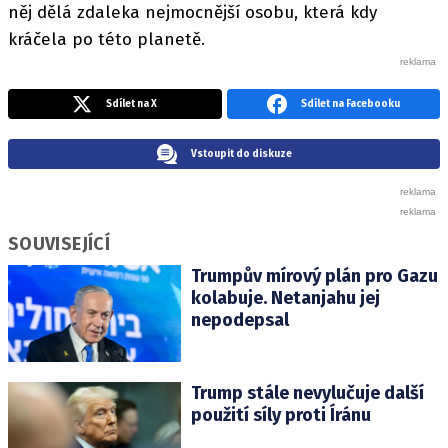
něj dělá zdaleka nejmocnější osobu, která kdy
kráčela po této planetě.
Sdílet na X
Sdílet na Facebooku
Vstoupit do diskuze
SOUVISEJÍCÍ
Trumpův mírový plán pro Gazu
kolabuje. Netanjahu jej
nepodepsal
Trump stále nevylučuje další
použití síly proti Íránu