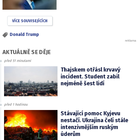
VÍCE SOUVISEJÍCÍCH
Donald Trump
AKTUÁLNĚ SE DĚJE
před 51 minutami
Thajskem otřásl krvavý
incident. Student zabil
nejméně šest lidí
před 1 hodinou
Stávající pomoc Kyjevu
nestačí. Ukrajina čelí stále
intenzivnějším ruským
úderům