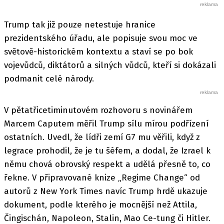
Trump tak již pouze netestuje hranice
prezidentského úřadu, ale popisuje svou moc ve
světově-historickém kontextu a staví se po bok
vojevůdců, diktátorů a silných vůdců, kteří si dokázali
podmanit celé národy.
V pětatřicetiminutovém rozhovoru s novinářem
Marcem Caputem měřil Trump sílu mírou podřízení
ostatních. Uvedl, že lídři zemí G7 mu věřili, když z
legrace prohodil, že je tu šéfem, a dodal, že Izrael k
němu chová obrovský respekt a udělá přesně to, co
řekne. V připravované knize „Regime Change“ od
autorů z New York Times navíc Trump hrdě ukazuje
dokument, podle kterého je mocnější než Attila,
Čingischán, Napoleon, Stalin, Mao Ce-tung či Hitler.