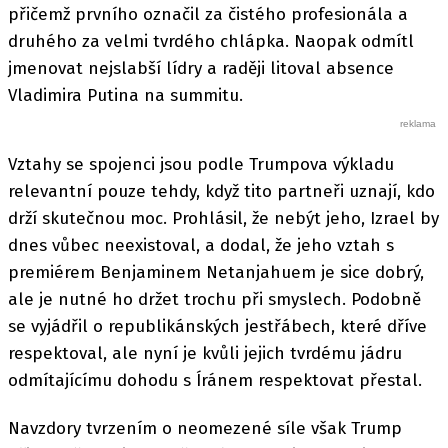
přičemž prvního označil za čistého profesionála a
druhého za velmi tvrdého chlápka. Naopak odmítl
jmenovat nejslabší lídry a raději litoval absence
Vladimira Putina na summitu.
Vztahy se spojenci jsou podle Trumpova výkladu
relevantní pouze tehdy, když tito partneři uznají, kdo
drží skutečnou moc. Prohlásil, že nebýt jeho, Izrael by
dnes vůbec neexistoval, a dodal, že jeho vztah s
premiérem Benjaminem Netanjahuem je sice dobrý,
ale je nutné ho držet trochu při smyslech. Podobně
se vyjádřil o republikánských jestřábech, které dříve
respektoval, ale nyní je kvůli jejich tvrdému jádru
odmítajícímu dohodu s Íránem respektovat přestal.
Navzdory tvrzením o neomezené síle však Trump