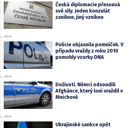
Česká diplomacie přesouvá
své síly. Jeden konzulát
zanikne, jiný vznikne
včera
Policie objasnila pomníček. V
případu vraždy z roku 2010
pomohly vzorky DNA
včera
Doživotí. Němci odsoudili
Afghánce, který loni vraždil v
Mnichově
včera
Ukrajinské sankce opět