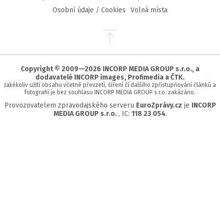
Osobní údaje / Cookies
Volná místa
Přejít
na
začátek
stránky
Copyright © 2009—2026 INCORP MEDIA GROUP s.r.o., a
dodavatelé INCORP images, Profimedia a ČTK.
Jakékoliv užití obsahu včetně převzetí, šíření či dalšího zpřístupňování článků a
fotografií je bez souhlasu INCORP MEDIA GROUP s.r.o. zakázáno.
Provozovatelem zpravodajského serveru
EuroZprávy.cz
je
INCORP
MEDIA GROUP s.r.o.
, IC:
118 23 054
.