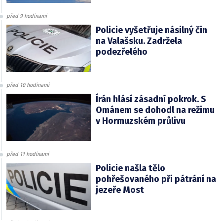
před 9 hodinami
Policie vyšetřuje násilný čin
na Valašsku. Zadržela
podezřelého
před 10 hodinami
Írán hlásí zásadní pokrok. S
Ománem se dohodl na režimu
v Hormuzském průlivu
před 11 hodinami
Policie našla tělo
pohřešovaného při pátrání na
jezeře Most