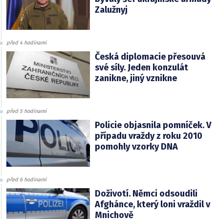
Zalužnyj
před 4 hodinami
Česká diplomacie přesouvá
své síly. Jeden konzulát
zanikne, jiný vznikne
před 5 hodinami
Policie objasnila pomníček. V
případu vraždy z roku 2010
pomohly vzorky DNA
před 6 hodinami
Doživotí. Němci odsoudili
Afghánce, který loni vraždil v
Mnichově