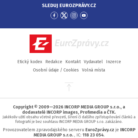
SLEDUJ EUROZPRÁVY.CZ
Přejít
Přejít
Přejít
Přejít
na
na
na
na
Facebook
Twitter
Instagram
YouTube
EuroZprávy.cz
Etický kodex
Redakce
Kontakt
Vydavatel
Inzerce
Osobní údaje / Cookies
Volná místa
Přejít
na
začátek
stránky
Copyright © 2009—2026 INCORP MEDIA GROUP s.r.o., a
dodavatelé INCORP images, Profimedia a ČTK.
Jakékoliv užití obsahu včetně převzetí, šíření či dalšího zpřístupňování článků a
fotografií je bez souhlasu INCORP MEDIA GROUP s.r.o. zakázáno.
Provozovatelem zpravodajského serveru
EuroZprávy.cz
je
INCORP
MEDIA GROUP s.r.o.
, IC:
118 23 054
.