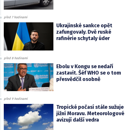
před 7 hodinami
Ukrajinské sankce opět
zafungovaly. Dvě ruské
rafinérie schytaly úder
před 8 hodinami
Ebolu v Kongu se nedaří
zastavit. Šéf WHO se o tom
přesvědčil osobně
před 9 hodinami
Tropické počasí stále sužuje
jižní Moravu. Meteorologové
avizují další vedra