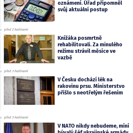
oznámení. Úřad připomněl
svůj aktuální postup
před 2 hodinami
Knížáka posmrtně
rehabilitovali. Za minulého
režimu strávil měsíce ve
vazbě
před 3 hodinami
V Česku dochází lék na
rakovinu prsu. Ministerstvo
přišlo s neotřelým řešením
před 3 hodinami
V NATO nikdy nebudeme, míní
bývalý šéf ukrajinské armády