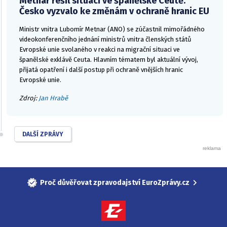
Metnar řešil situaci ve španělské Ceutě.
Česko vyzvalo ke změnám v ochraně hranic EU
Ministr vnitra Lubomír Metnar (ANO) se zúčastnil mimořádného
videokonferenčního jednání ministrů vnitra členských států
Evropské unie svolaného v reakci na migrační situaci ve
španělské exklávě Ceuta. Hlavním tématem byl aktuální vývoj,
přijatá opatření i další postup při ochraně vnějších hranic
Evropské unie.
Zdroj:
Jan Hrabě
DALŠÍ ZPRÁVY
Proč důvěřovat zpravodajství EuroZprávy.cz