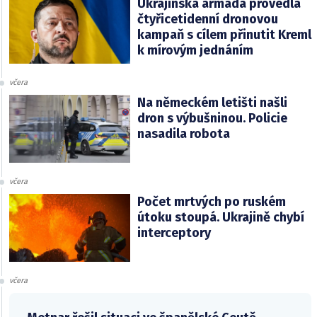
Ukrajinská armáda provedla
čtyřicetidenní dronovou
kampaň s cílem přinutit Kreml
k mírovým jednáním
včera
Na německém letišti našli
dron s výbušninou. Policie
nasadila robota
včera
Počet mrtvých po ruském
útoku stoupá. Ukrajině chybí
interceptory
včera