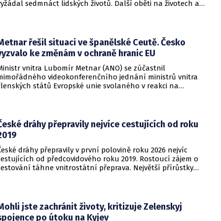
vyžádal sedmnáct lidských životů. Další oběti na životech a
desítky zraněných hlásí také regiony Charkiv a Doněck,
přičemž celková bilance dosavadních střetů vzrostla na
nejméně dvacet jedna mrtvých.
Metnar řešil situaci ve španělské Ceutě. Česko
vyzvalo ke změnám v ochraně hranic EU
Ministr vnitra Lubomír Metnar (ANO) se zúčastnil
mimořádného videokonferenčního jednání ministrů vnitra
členských států Evropské unie svolaného v reakci na
migrační situaci ve španělské exklávě Ceuta. Hlavním
tématem byl aktuální vývoj, přijatá opatření i další postup
při ochraně vnějších hranic Evropské unie.
České dráhy přepravily nejvíce cestujících od roku
2019
České dráhy přepravily v první polovině roku 2026 nejvíc
cestujících od předcovidového roku 2019. Rostoucí zájem o
cestování táhne vnitrostátní přeprava. Největší přírůstky
cestujících zaznamenal dopravce v rámci regionálních
dopravních systémů a na vybraných dálkových linkách s
velkým konkurenčním potenciálem, především v porovnání s
individuálním motorismem.
Mohli jste zachránit životy, kritizuje Zelenskyj
spojence po útoku na Kyjev