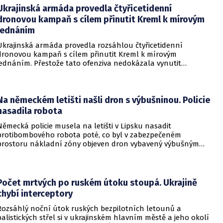
Ukrajinská armáda provedla čtyřicetidenní
dronovou kampaň s cílem přinutit Kreml k mírovým
jednáním
Ukrajinská armáda provedla rozsáhlou čtyřicetidenní
dronovou kampaň s cílem přinutit Kreml k mírovým
jednáním. Přestože tato ofenziva nedokázala vynutit
okamžité příměří, způsobila obrovské a citelné škody v ruské
ojenské i civilní logistice.
Na německém letišti našli dron s výbušninou. Policie
nasadila robota
Německá policie musela na letišti v Lipsku nasadit
protibombového robota poté, co byl v zabezpečeném
prostoru nákladní zóny objeven dron vybavený výbušným
zařízením. Incident se odehrál v bezprostřední blízkosti
ukrajinského nákladního letounu a vyžádal si dočasné
přerušení provozu i odklonění několika letů.
Počet mrtvých po ruském útoku stoupá. Ukrajině
chybí interceptory
Rozsáhlý noční útok ruských bezpilotních letounů a
balistických střel si v ukrajinském hlavním městě a jeho okolí