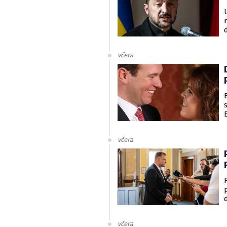
včera
včera
včera