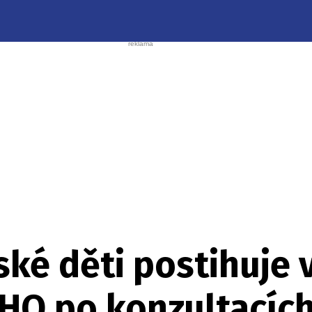
ské děti postihuje
WHO po konzultacích