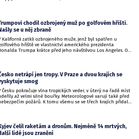
plochu v Mostě. Do akce jdou i potápěči.
Trumpovi chodil ozbrojený muž po golfovém hřišti.
Našly se u něj zbraně
V Kalifornii zatkli ozbrojeného muže, jenž byl spatřen u
golfového hřiště ve vlastnictví amerického prezidenta
Donalda Trumpa krátce před jeho návštěvou Los Angeles. O
incidentu informovala britská stanice BBC.
Česko netrápí jen tropy. V Praze a dvou krajích se
vyskytuje smog
V Česku pokračuje vlna tropických veder, v úterý na řadě míst
udeřily až velmi silné bouřky. Meteorologové varují také před
nebezpečím požárů. K tomu všemu se ve třech krajích přidal
smog. Upozornil na to Český hydrometeorologický ústav
(ČHMÚ).
Kyjev čelil raketám a dronům. Nejméně 14 mrtvých,
další lidé jsou zranění