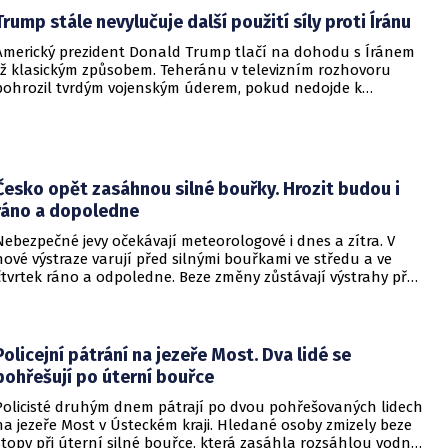
Trump stále nevylučuje další použití síly proti Íránu
Americký prezident Donald Trump tlačí na dohodu s Íránem
již klasickým způsobem. Teheránu v televizním rozhovoru
pohrozil tvrdým vojenským úderem, pokud nedojde k
otevření Hormuzského průlivu.
Česko opět zasáhnou silné bouřky. Hrozit budou i
ráno a dopoledne
Nebezpečné jevy očekávají meteorologové i dnes a zítra. V
nové výstraze varují před silnými bouřkami ve středu a ve
čtvrtek ráno a odpoledne. Beze změny zůstávají výstrahy před
vysokými teplotami a rizikem vzniku a šíření požárů.
Policejní pátrání na jezeře Most. Dva lidé se
pohřešují po úterní bouřce
Policisté druhým dnem pátrají po dvou pohřešovaných lidech
na jezeře Most v Ústeckém kraji. Hledané osoby zmizely beze
stopy při úterní silné bouřce, která zasáhla rozsáhlou vodní