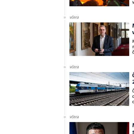
včera
včera
včera