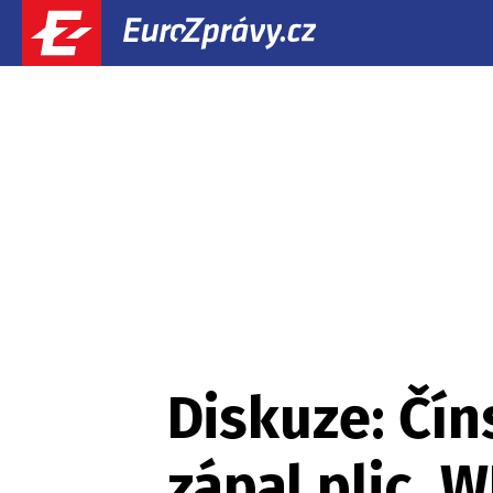
Diskuze: Čín
zápal plic. 