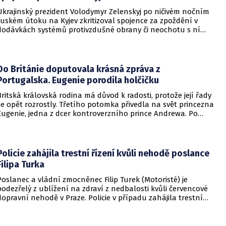
Ukrajinský prezident Volodymyr Zelenskyj po ničivém nočním
ruském útoku na Kyjev zkritizoval spojence za zpoždění v
dodávkách systémů protivzdušné obrany či neochotu s ní
pomoci. Podle Zelenského by mělo dojít i k uvalení dalších
sankcí na Rusko.
Do Británie doputovala krásná zpráva z
Portugalska. Eugenie porodila holčičku
Britská královská rodina má důvod k radosti, protože její řady
se opět rozrostly. Třetího potomka přivedla na svět princezna
Eugenie, jedna z dcer kontroverzního prince Andrewa. Po
dvou chlapcích se dočkala i holčičky.
Policie zahájila trestní řízení kvůli nehodě poslance
Filipa Turka
Poslanec a vládní zmocněnec Filip Turek (Motoristé) je
podezřelý z ublížení na zdraví z nedbalosti kvůli červencové
dopravní nehodě v Praze. Policie v případu zahájila trestní
řízení a zároveň nařídila znalecké zkoumání. Nikdo zatím
nebyl obviněn.