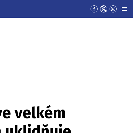
Přejít
Přejít
Přejít
MEN
na
na
na
Facebook
Twitter
Instagra
 ve velkém
 uklidňuje