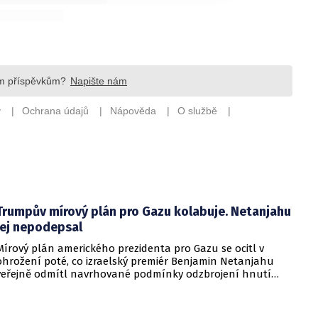
Trumpův mírový plán pro Gazu kolabuje. Netanjahu
jej nepodepsal
Mírový plán amerického prezidenta pro Gazu se ocitl v
ohrožení poté, co izraelský premiér Benjamin Netanjahu
veřejně odmítl navrhované podmínky odzbrojení hnutí
Hamás. Zatímco šéf Bílého domu dříve tvrdil, že Izrael je s
předběžnou dohodou spokojen, izraelská vláda dala jasně
najevo, že finální text nepodepsala.