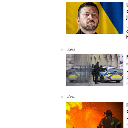
v
včera
včera