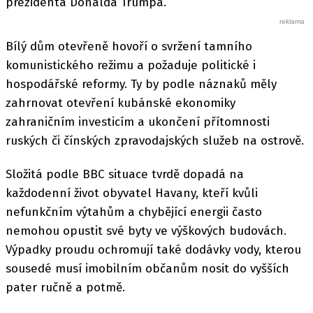
prezidenta Donalda Trumpa.
Bílý dům otevřeně hovoří o svržení tamního
komunistického režimu a požaduje politické i
hospodářské reformy. Ty by podle náznaků měly
zahrnovat otevření kubánské ekonomiky
zahraničním investicím a ukončení přítomnosti
ruských či čínských zpravodajských služeb na ostrově.
Složitá podle BBC situace tvrdě dopadá na
každodenní život obyvatel Havany, kteří kvůli
nefunkčním výtahům a chybějící energii často
nemohou opustit své byty ve výškových budovách.
Výpadky proudu ochromují také dodávky vody, kterou
sousedé musí imobilním občanům nosit do vyšších
pater ručně a potmě.