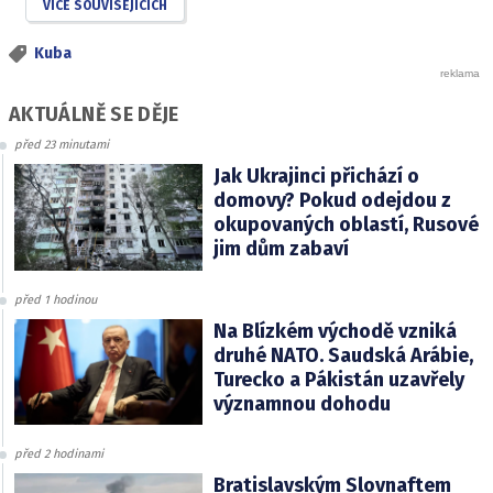
VÍCE SOUVISEJÍCÍCH
Kuba
AKTUÁLNĚ SE DĚJE
před 23 minutami
Jak Ukrajinci přichází o
domovy? Pokud odejdou z
okupovaných oblastí, Rusové
jim dům zabaví
před 1 hodinou
Na Blízkém východě vzniká
druhé NATO. Saudská Arábie,
Turecko a Pákistán uzavřely
významnou dohodu
před 2 hodinami
Bratislavským Slovnaftem