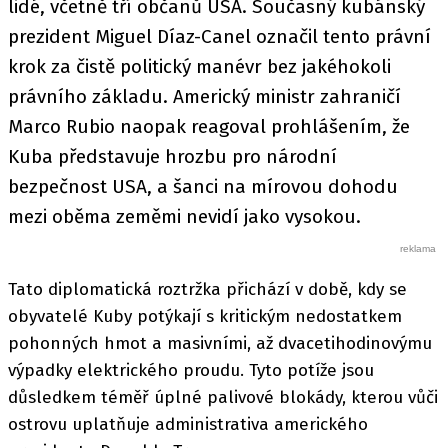
lidé, včetně tří občanů USA. Současný kubánský
prezident Miguel Díaz-Canel označil tento právní
krok za čistě politický manévr bez jakéhokoli
právního základu. Americký ministr zahraničí
Marco Rubio naopak reagoval prohlášením, že
Kuba představuje hrozbu pro národní
bezpečnost USA, a šanci na mírovou dohodu
mezi oběma zeměmi nevidí jako vysokou.
Tato diplomatická roztržka přichází v době, kdy se
obyvatelé Kuby potýkají s kritickým nedostatkem
pohonných hmot a masivními, až dvacetihodinovýmu
výpadky elektrického proudu. Tyto potíže jsou
důsledkem téměř úplné palivové blokády, kterou vůči
ostrovu uplatňuje administrativa amerického