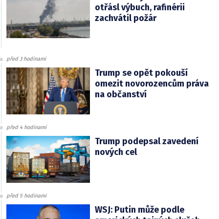
otřásl výbuch, rafinérii
zachvátil požár
před 3 hodinami
Trump se opět pokouší
omezit novorozencům práva
na občanství
před 4 hodinami
Trump podepsal zavedení
nových cel
před 5 hodinami
WSJ: Putin může podle