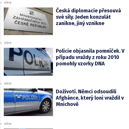
včera
Česká diplomacie přesouvá
své síly. Jeden konzulát
zanikne, jiný vznikne
včera
Policie objasnila pomníček. V
případu vraždy z roku 2010
pomohly vzorky DNA
včera
Doživotí. Němci odsoudili
Afghánce, který loni vraždil v
Mnichově
včera