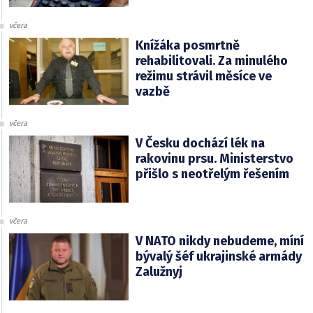
včera
Knížáka posmrtně
rehabilitovali. Za minulého
režimu strávil měsíce ve
vazbě
včera
V Česku dochází lék na
rakovinu prsu. Ministerstvo
přišlo s neotřelým řešením
včera
V NATO nikdy nebudeme, míní
bývalý šéf ukrajinské armády
Zalužnyj