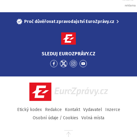
Proč důvěřovat zpravodajství EuroZprávy.cz
SLEDUJ EUROZPRÁVY.CZ
Přejít
Přejít
Přejít
Přejít
na
na
na
na
Facebook
Twitter
Instagram
YouTube
EuroZprávy.cz
Etický kodex
Redakce
Kontakt
Vydavatel
Inzerce
Osobní údaje / Cookies
Volná místa
Přejít
na