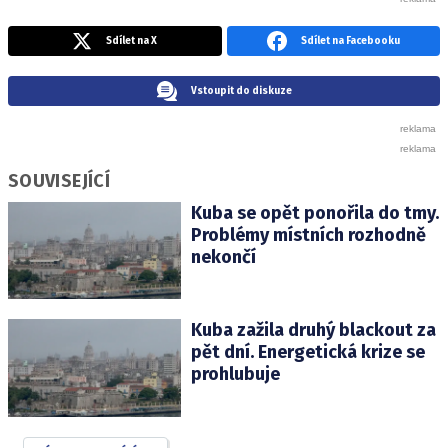
Sdílet na X
Sdílet na Facebooku
Vstoupit do diskuze
SOUVISEJÍCÍ
Kuba se opět ponořila do tmy.
Problémy místních rozhodně
nekončí
Kuba zažila druhý blackout za
pět dní. Energetická krize se
prohlubuje