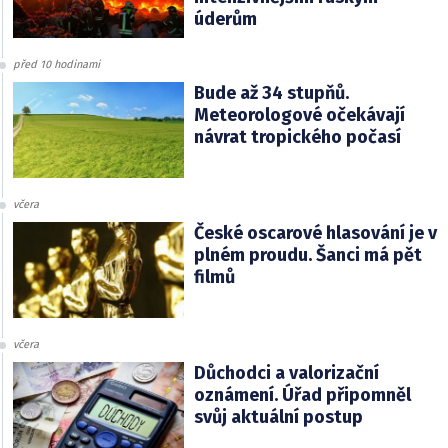
úderům
před 10 hodinami
Bude až 34 stupňů.
Meteorologové očekávají
návrat tropického počasí
včera
České oscarové hlasování je v
plném proudu. Šanci má pět
filmů
včera
Důchodci a valorizační
oznámení. Úřad připomněl
svůj aktuální postup