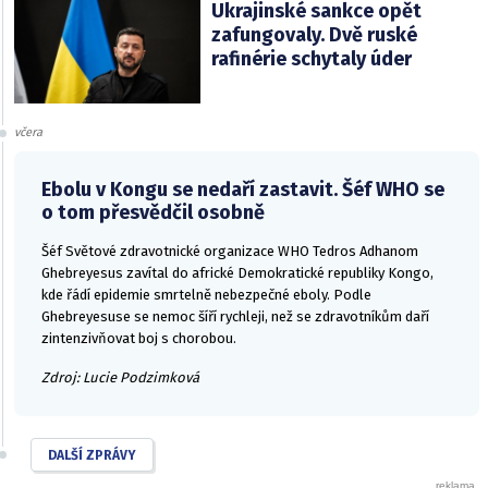
Ukrajinské sankce opět
zafungovaly. Dvě ruské
rafinérie schytaly úder
včera
Ebolu v Kongu se nedaří zastavit. Šéf WHO se
o tom přesvědčil osobně
Šéf Světové zdravotnické organizace WHO Tedros Adhanom
Ghebreyesus zavítal do africké Demokratické republiky Kongo,
kde řádí epidemie smrtelně nebezpečné eboly. Podle
Ghebreyesuse se nemoc šíří rychleji, než se zdravotníkům daří
zintenzivňovat boj s chorobou.
Zdroj: Lucie Podzimková
DALŠÍ ZPRÁVY