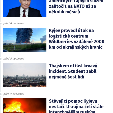
amerických tajných služeb
zaútočit na NATO už za
několik měsíců
před 6 hodinami
Kyjev provedl útok na
logistické centrum
Wildberries vzdálené 2000
km od ukrajinských hranic
před 8 hodinami
Thajskem otřásl krvavý
incident. Student zabil
nejméně šest lidí
před 9 hodinami
Stávající pomoc Kyjevu
nestačí. Ukrajina čelí stále
intenzivnějším ruským