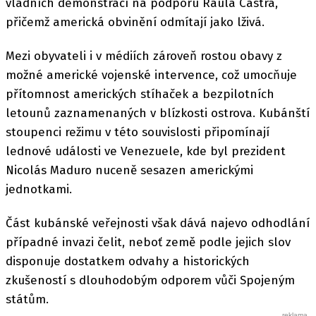
vládních demonstrací na podporu Raúla Castra,
přičemž americká obvinění odmítají jako lživá.
Mezi obyvateli i v médiích zároveň rostou obavy z
možné americké vojenské intervence, což umocňuje
přítomnost amerických stíhaček a bezpilotních
letounů zaznamenaných v blízkosti ostrova. Kubánští
stoupenci režimu v této souvislosti připomínají
lednové události ve Venezuele, kde byl prezident
Nicolás Maduro nuceně sesazen americkými
jednotkami.
Část kubánské veřejnosti však dává najevo odhodlání
případné invazi čelit, neboť země podle jejich slov
disponuje dostatkem odvahy a historických
zkušeností s dlouhodobým odporem vůči Spojeným
státům.