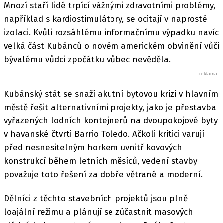
Mnozí staří lidé trpící vážnými zdravotními problémy,
například s kardiostimulátory, se ocitají v naprosté
izolaci. Kvůli rozsáhlému informačnímu výpadku navíc
velká část Kubánců o novém americkém obvinění vůči
bývalému vůdci zpočátku vůbec nevěděla.
Kubánský stát se snaží akutní bytovou krizi v hlavním
městě řešit alternativními projekty, jako je přestavba
vyřazených lodních kontejnerů na dvoupokojové byty
v havanské čtvrti Barrio Toledo. Ačkoli kritici varují
před nesnesitelným horkem uvnitř kovových
konstrukcí během letních měsíců, vedení stavby
považuje toto řešení za dobře větrané a moderní.
Dělníci z těchto stavebních projektů jsou plně
loajální režimu a plánují se zúčastnit masových