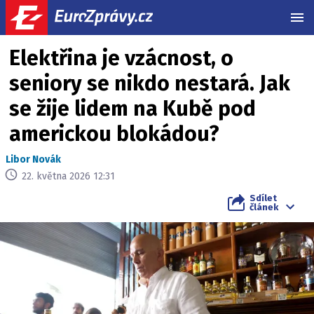
MEN
Elektřina je vzácnost, o
seniory se nikdo nestará. Jak
se žije lidem na Kubě pod
americkou blokádou?
Libor Novák
22. května 2026 12:31
Sdílet
článek