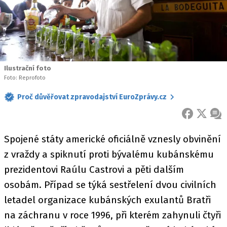
Ilustrační foto
Foto: Reprofoto
Proč důvěřovat zpravodajství EuroZprávy.cz
FACEBOOK
X
ZPR
Spojené státy americké oficiálně vznesly obvinění
z vraždy a spiknutí proti bývalému kubánskému
prezidentovi Raúlu Castrovi a pěti dalším
osobám. Případ se týká sestřelení dvou civilních
letadel organizace kubánských exulantů Bratři
na záchranu v roce 1996, při kterém zahynuli čtyři