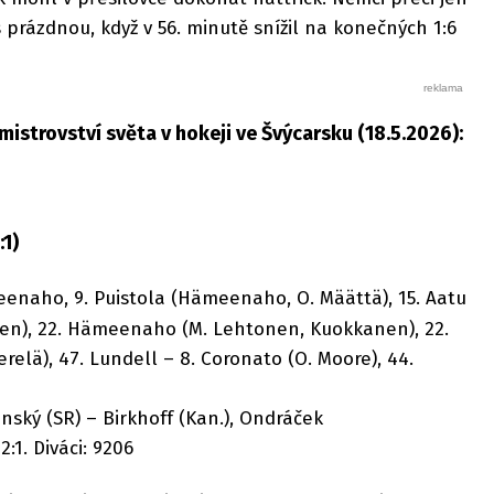
 prázdnou, když v 56. minutě snížil na konečných 1:6
istrovství světa v hokeji ve Švýcarsku (18.5.2026):
:1)
enaho, 9. Puistola (Hämeenaho, O. Määttä), 15. Aatu
nen), 22. Hämeenaho (M. Lehtonen, Kuokkanen), 22.
elä), 47. Lundell – 8. Coronato (O. Moore), 44.
onský (SR) – Birkhoff (Kan.), Ondráček
 2:1. Diváci: 9206