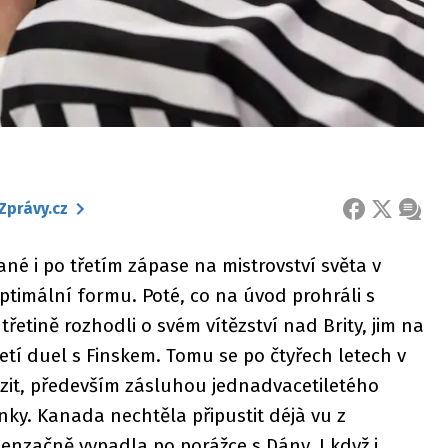
Zprávy.cz
FACEBOOK
X
ZPRÁ
né i po třetím zápase na mistrovství světa v
optimální formu. Poté, co na úvod prohráli s
řetině rozhodli o svém vítězství nad Brity, jim na
etí duel s Finskem. Tomu se po čtyřech letech v
zit, především zásluhou jednadvacetiletého
nky. Kanada nechtěla připustit déjà vu z
senzačně vypadla po porážce s Dány. I když i