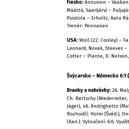
Finsko:
Annunen – Vaakanai
Määttä, Saarijärvi – Pulju
Puistola – Erholtz, Aatu R
Trenér: Pennanen
USA:
Woll (22. Cooley) – Fau
Leonard, Novak, Steeves – C
Cotter – Plante, D. Nelson
Švýcarsko – Německo 6:1 (0:
Branky a nahrávky:
26. Malg
Ch. Bertschy (Niederreiter, J
Jäger), 46. Andrighetto (Mal
Rozhodčí: Holm (Švéd.), On
(Kan.). Vyloučení: 6:6. Využit