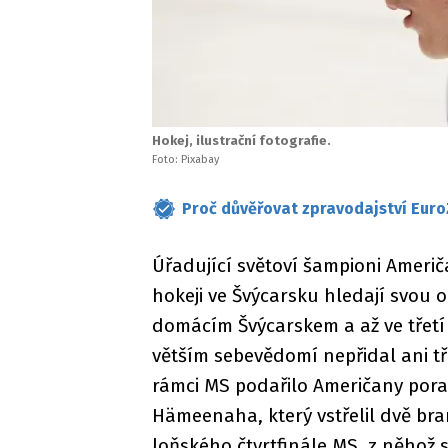
Hokej, ilustrační fotografie.
Foto: Pixabay
Proč důvěřovat zpravodajství Euro
Úřadující světoví šampioni Američa
hokeji ve Švýcarsku hledají svou 
domácím Švýcarskem a až ve třetí t
větším sebevědomí nepřidal ani tř
rámci MS podařilo Američany pora
Hämeenaha, který vstřelil dvě bra
loňského čtvrtfinále MS, z něhož 