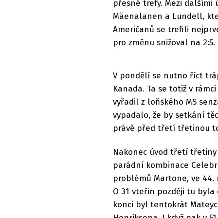
přesné trefy. Mezi dalšími 
Mäenalanen a Lundell, kter
Američanů se trefili nejprv
pro změnu snižoval na 2:5.
V pondělí se nutno říct trá
Kanada. Ta se totiž v rámci
vyřadil z loňského MS senza
vypadalo, že by setkání t
právě před třetí třetinou t
Nakonec úvod třetí třetiny
parádní kombinace Celebri
problémů Martone, ve 44. mi
O 31 vteřin později tu byla
konci byl tentokrát Matey
Henriksena. I když pak v 51