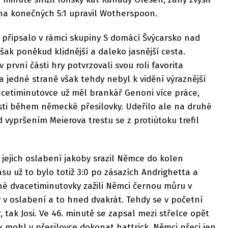
 na konečných 5:1 upravil Wotherspoon.
i připsalo v rámci skupiny S domácí Švýcarsko nad
k poněkud klidnější a daleko jasnější cesta.
 první části hry potvrzovali svou roli favorita
a jedné straně však tehdy nebyl k vidění výraznější
vacetiminutovce už měl brankář Genoni více práce,
osti během německé přesilovky. Udeřilo ale na druhé
d vypršením Meierova trestu se z protiútoku trefil
 jejich oslabení jakoby srazil Němce do kolen
asu už to bylo totiž 3:0 po zásazích Andrighetta a
hé dvacetiminutovky zažili Němci černou můru v
v oslabení a to hned dvakrát. Tehdy se v početní
r, tak Josi. Ve 46. minutě se zapsal mezi střelce opět
 mohl v přesilovce dokonat hattrick. Němci přeci jen