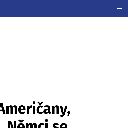
MEN
 Američany,
. Němci se