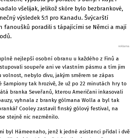
adalo všelijak, jelikož skóre bylo bezbrankové,
onečný výsledek 5:1 pro Kanadu. Švýcarští
h fanoušků poradili s tápajícími se Němci a mají
bodů.
úplně nejlepší osobní obranu u každého z Finů a
stupovali soupeře ani ve vlastním pásmu a tím jim
u volnost, nebylo divu, jakým směrem se zápas
vé šampiony tak hrozivě, že už po 22 minutách hry to
 pátá branka Seveřanů, kterou Američani inkasovali
pauzy, vyhnala z branky gólmana Wolla a byl tak
ankář Cooley zastavil finský gólový festival, na
se stejně nic nezměnilo.
i byl Hämeenaho, jenž k jedné asistenci přidal i dvě