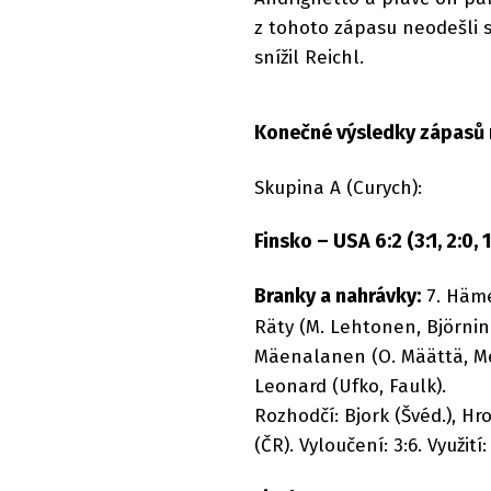
z tohoto zápasu neodešli s
snížil Reichl.
Konečné výsledky zápasů m
Skupina A (Curych):
Finsko – USA 6:2 (3:1, 2:0, 1
Branky a nahrávky:
7. Häme
Räty (M. Lehtonen, Björni
Mäenalanen (O. Määttä, Mer
Leonard (Ufko, Faulk).
Rozhodčí: Bjork (Švéd.), Hr
(ČR). Vyloučení: 3:6. Využití: