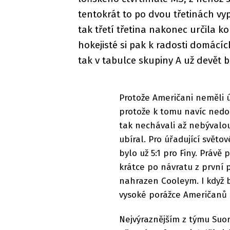
tentokrát to po dvou třetinách vyp
tak třetí třetina nakonec určila k
hokejisté si pak k radosti domácíc
tak v tabulce skupiny A už devět 
Protože Američani neměli 
protože k tomu navíc nedo
tak nechávali až nebývalo
ubíral. Pro úřadující světo
bylo už 5:1 pro Finy. Právě
krátce po návratu z první 
nahrazen Cooleym. I když br
vysoké porážce Američanů 
Nejvýraznějším z týmu Suom