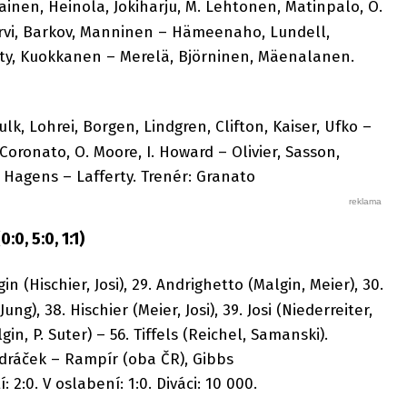
nen, Heinola, Jokiharju, M. Lehtonen, Matinpalo, O.
järvi, Barkov, Manninen – Hämeenaho, Lundell,
äty, Kuokkanen – Merelä, Björninen, Mäenalanen.
lk, Lohrei, Borgen, Lindgren, Clifton, Kaiser, Ufko –
oronato, O. Moore, I. Howard – Olivier, Sasson,
, Hagens – Lafferty. Trenér: Granato
0, 5:0, 1:1)
in (Hischier, Josi), 29. Andrighetto (Malgin, Meier), 30.
ung), 38. Hischier (Meier, Josi), 39. Josi (Niederreiter,
gin, P. Suter) – 56. Tiffels (Reichel, Samanski).
dráček – Rampír (oba ČR), Gibbs
í: 2:0. V oslabení: 1:0. Diváci: 10 000.