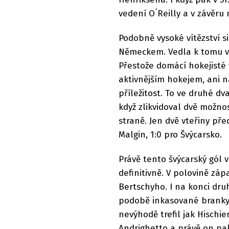
vedení O´Reilly a v závěru
Podobně vysoké vítězství s
Německem. Vedla k tomu vša
Přestože domácí hokejisté v
aktivnějším hokejem, ani n
příležitost. To ve druhé d
když zlikvidoval dvě možn
straně. Jen dvě vteřiny pře
Malgin, 1:0 pro Švýcarsko.
Právě tento švýcarský gól v
definitivně. V polovině záp
Bertschyho. I na konci dru
podobě inkasované branky 
nevýhodě trefil jak Hischie
Andrighetto a právě on pak