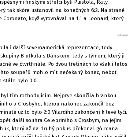
úspěšnými finskými střelci byli Puistola, Räty,
ý tak skóre ustanovil na konečných 6:2. Na straně
e Coronato, když vyrovnával na 1:1 a Leonard, který
pila i další severoamerická reprezentace, tedy
 skupiny B utkala s Dánskem, tedy s týmem, který ji
čně ve čtvrtfinále. Po dvou třetinách to však i letos
ěchto soupeřů mohlo mít nečekaný konec, neboť
o stále bylo 0:0.
 byl tím rozhodujícím. Nejprve skončila brankou
niho a Crosbyho, kterou nakonec zakončil bez
nutě už to bylo 2:0 Vilardiho zakončení k levé tyči.
 opět další souhra Celebriniho s Crosbym, na jejím
chuk, který až na druhý pokus překonal gólmana
. minutě snížil loňský kat Kanady Olesen, záhy zvýšil