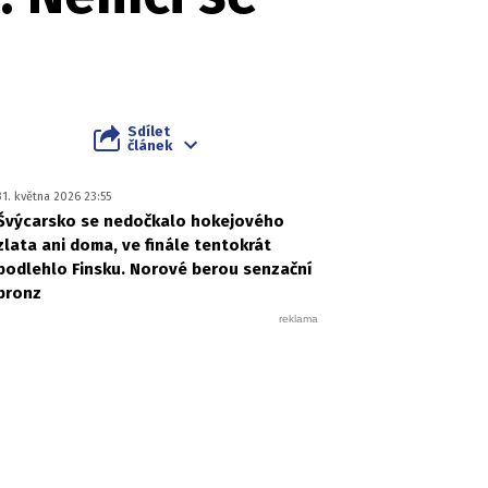
Sdílet
článek
31. května 2026 23:55
Švýcarsko se nedočkalo hokejového
zlata ani doma, ve finále tentokrát
podlehlo Finsku. Norové berou senzační
bronz