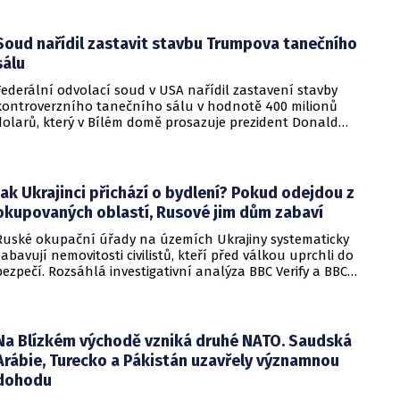
Soud nařídil zastavit stavbu Trumpova tanečního
sálu
Federální odvolací soud v USA nařídil zastavení stavby
kontroverzního tanečního sálu v hodnotě 400 milionů
dolarů, který v Bílém domě prosazuje prezident Donald
Trump. Páteční rozhodnutí představuje vážnou překážku pro
administrativu a otevírá cestu k právní bitvě před Nejvyšším
soudem.
Jak Ukrajinci přichází o bydlení? Pokud odejdou z
okupovaných oblastí, Rusové jim dům zabaví
Ruské okupační úřady na územích Ukrajiny systematicky
zabavují nemovitosti civilistů, kteří před válkou uprchli do
bezpečí. Rozsáhlá investigativní analýza BBC Verify a BBC
Russian odhalila, že od roku 2024 bylo identifikováno k
zabavení nebo již přímo zkonfiskováno přes 34 tisíc domů a
bytů.
Na Blízkém východě vzniká druhé NATO. Saudská
Arábie, Turecko a Pákistán uzavřely významnou
dohodu