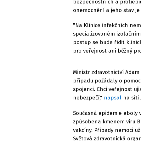
bezpečnostních a protiepid
onemocnění a jeho stav je 
"Na Klinice infekčních ne
specializovaném izolačním
postup se bude řídit klinic
pro veřejnost ani běžný pr
Ministr zdravotnictví Adam V
případu požádaly o pomoc U
spojenci. Chci veřejnost uj
nebezpečí,"
napsal
na síti
Současná epidemie eboly v
způsobena kmenem viru Bun
vakcíny. Případy nemoci už
Světová zdravotnická orga