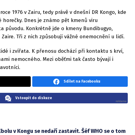
 roce 1976 v Zairu, tedy právě v dnešní DR Kongo, kde
é horečky. Dnes je známo pět kmenů viru
a původu. Konkrétně jde o kmeny Bundibugyo,
 Zaire. Tři z nich způsobují vážné onemocnění u lidí.
dé i zvířata. K přenosu dochází při kontaktu s krví,
nami nemocného. Mezi oběťmi tak často bývají i
avotníci.
Sdílet na Facebooku
Vstoupit do diskuze
Ebolu v Kongu se nedaří zastavit. Šéf WHO se o tom