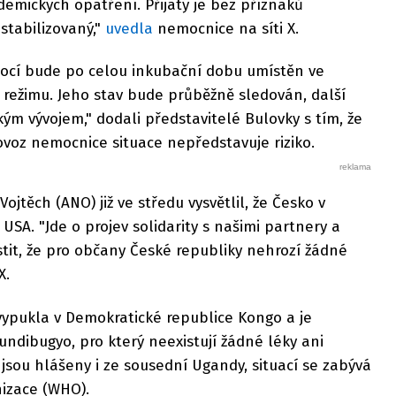
emických opatření. Přijatý je bez příznaků
stabilizovaný,"
uvedla
nemocnice na síti X.
mocí bude po celou inkubační dobu umístěn ve
 režimu. Jeho stav bude průběžně sledován, další
kým vývojem," dodali představitelé Bulovky s tím, že
ovoz nemocnice situace nepředstavuje riziko.
ojtěch (ANO) již ve středu vysvětlil, že Česko v
SA. "Jde o projev solidarity s našimi partnery a
istit, že pro občany České republiky nehrozí žádné
 X.
ypukla v Demokratické republice Kongo a je
dibugyo, pro který neexistují žádné léky ani
 jsou hlášeny i ze sousední Ugandy, situací se zabývá
nizace (WHO).