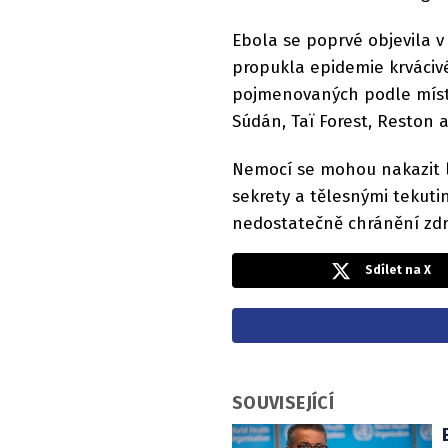
Ebola se poprvé objevila v
propukla epidemie krváciv
pojmenovaných podle míst
Súdán, Taï Forest, Reston a
Nemocí se mohou nakazit li
sekrety a tělesnými tekuti
nedostatečně chránění zdr
Sdílet na X
SOUVISEJÍCÍ