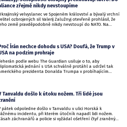
aliance zřejmě nikdy nevstoupíme
Ukrajinský velvyslanec ve Spojeném království a bývalý vrchní
velitel ozbrojených sil Valerij Zalužnyj otevřeně prohlásil, že
jeho země pravděpodobně nikdy nevstoupí do NATO. Na
setkání s evropskými velvyslanci uvedl, že se v otázce členství
pohyboval celá léta, avšak současná realita ukazuje, že
alianční standardy jsou pro Kyjev v současné podobě
nedosažitelné.
Proč Írán nechce dohodu s USA? Doufá, že Trump v
USA na podzim prohraje
Teherán podle webu The Guardian usiluje o to, aby
diplomatická jednání s USA schválně protáhl a udržel tak
amerického prezidenta Donalda Trumpa v probíhajícím
konfliktu až do podzimních voleb do Kongresu. Cílem íránské
strany je uštědřit americkému prezidentovi politickou ránu,
která by se mohla vyrovnat krizi s americkými teheránskými
rukojmími za prezidenta Jimmyho Cartera.
V Tanvaldu došlo k útoku nožem. Tři lidé jsou
zranění
V pátek odpoledne došlo v Tanvaldu v ulici Horská k
vážnému incidentu, při kterém útočník napadl lidi nožem.
Zásah záchranářů a policie si vyžádal ošetření čtyř zraněných
osob, přičemž tři z nich utrpěly těžká poranění.