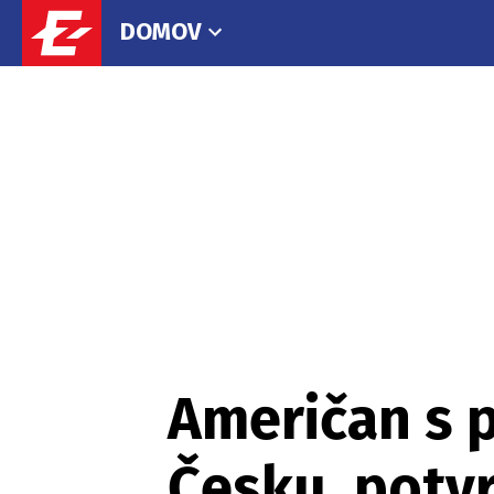
DOMOV
Američan s p
Česku, potv