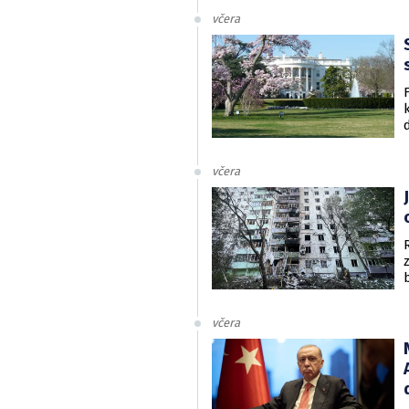
včera
včera
včera