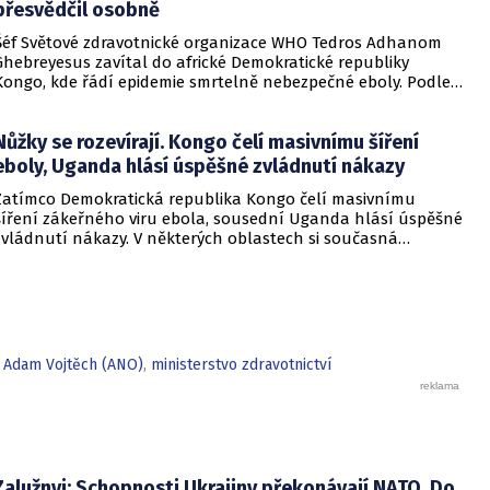
přesvědčil osobně
Šéf Světové zdravotnické organizace WHO Tedros Adhanom
Ghebreyesus zavítal do africké Demokratické republiky
Kongo, kde řádí epidemie smrtelně nebezpečné eboly. Podle
Ghebreyesuse se nemoc šíří rychleji, než se zdravotníkům
daří zintenzivňovat boj s chorobou.
Nůžky se rozevírají. Kongo čelí masivnímu šíření
eboly, Uganda hlásí úspěšné zvládnutí nákazy
Zatímco Demokratická republika Kongo čelí masivnímu
šíření zákeřného viru ebola, sousední Uganda hlásí úspěšné
zvládnutí nákazy. V některých oblastech si současná
epidemie vyžádala již přes patnáct set obětí a tamní úřady
přiznávají, že se situace vymyká kontrole. Naproti tomu
ugandské zdravotnictví zaznamenalo pouze dvě desítky
nakažených a po propuštění posledního pacienta z
nemocnice země oznámila, že je nákaza pod kontrolou.
,
Adam Vojtěch (ANO)
,
ministerstvo zdravotnictví
Zalužnyj: Schopnosti Ukrajiny překonávají NATO. Do