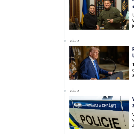
včera
včera