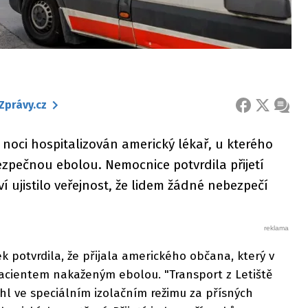
Zprávy.cz
FACEBOOK
X
ZPRÁ
 noci hospitalizován americký lékař, u kterého
pečnou ebolou. Nemocnice potvrdila přijetí
ví ujistilo veřejnost, že lidem žádné nebezpečí
k potvrdila, že přijala amerického občana, který v
pacientem nakaženým ebolou. "Transport z Letiště
hl ve speciálním izolačním režimu za přísných