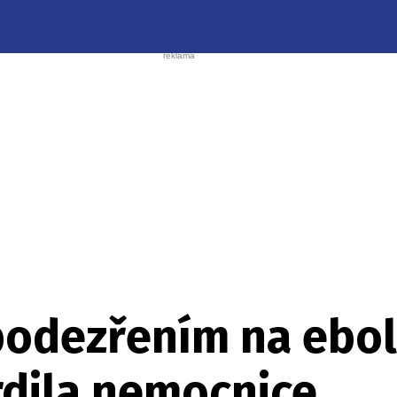
odezřením na ebolu
rdila nemocnice