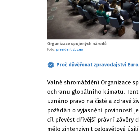
Organizace spojených národů
Foto:
president.gov.ua
Proč důvěřovat zpravodajství Euro
Valné shromáždění Organizace sp
ochranu globálního klimatu. Tento
uznáno právo na čisté a zdravé živ
požádán o vyjasnění povinností j
cíl převést dřívější právní závěry 
mělo zintenzivnit celosvětové úsil