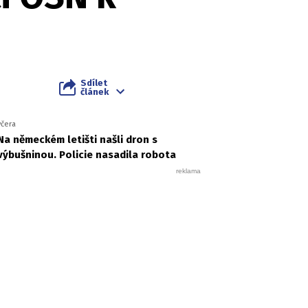
Sdílet
článek
včera
Na německém letišti našli dron s
výbušninou. Policie nasadila robota