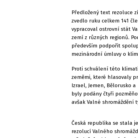
Předložený text rezoluce z
zvedlo ruku celkem 141 čl
vypracoval ostrovní stát Va
zemí z různých regionů. Po
především podpořit spolupr
mezinárodní úmluvy o klim
Proti schválení této klima
zeměmi, které hlasovaly pro
Izrael, Jemen, Bělorusko 
byly podány čtyři pozměňov
avšak Valné shromáždění t
Česká republika se stala j
rezolucí Valného shromáždě