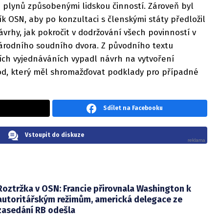
 plynů způsobenými lidskou činností. Zároveň byl
 OSN, aby po konzultaci s členskými státy předložil
ávrhy, jak pokročit v dodržování všech povinností v
národního soudního dvora. Z původního textu
ích vyjednáváních vypadl návrh na vytvoření
od, který měl shromažďovat podklady pro případné
Sdílet na Facebooku
Vstoupit do diskuze
Roztržka v OSN: Francie přirovnala Washington k
autoritářským režimům, americká delegace ze
zasedání RB odešla