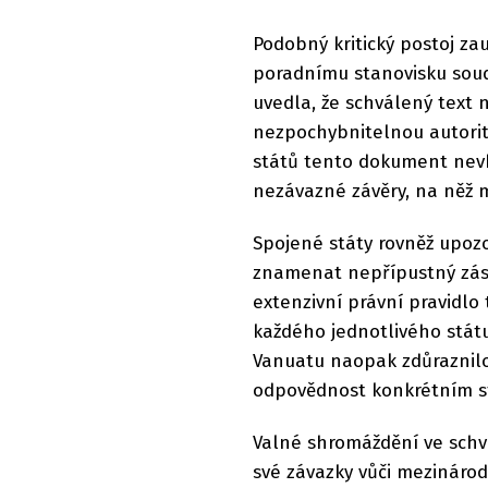
Podobný kritický postoj zau
poradnímu stanovisku sou
uvedla, že schválený text 
nezpochybnitelnou autorit
států tento dokument nevho
nezávazné závěry, na něž m
Spojené státy rovněž upozo
znamenat nepřípustný zásah
extenzivní právní pravidl
každého jednotlivého státu 
Vanuatu naopak zdůraznilo
odpovědnost konkrétním st
Valné shromáždění ve schv
své závazky vůči mezinárod