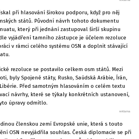
ískal při hlasování širokou podporu, když pro něj
enských států. Původní návrh tohoto dokumentu
nuatu, který při jednání zastupoval širší skupinu
dle vyjádření tamního zástupce je účelem rezoluce
áci v rámci celého systému OSN a doplnit stávající
atu.
tické rezoluce se postavilo celkem osm států. Mezi
ti, byly Spojené státy, Rusko, Saúdská Arábie, Írán,
a Libérie. Před samotným hlasováním o celém textu
ací návrhy, které se týkaly konkrétních ustanovení,
yto úpravy odmítlo.
edinou členskou zemí Evropské unie, která s touto
ní OSN nevyjádřila souhlas. Česká diplomacie se při