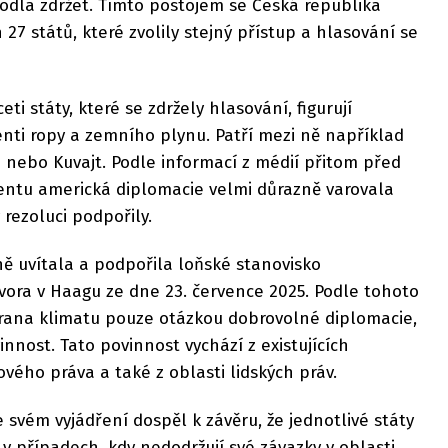
odla zdržet. Tímto postojem se Česká republika
 27 států, které zvolily stejný přístup a hlasování se
ti státy, které se zdržely hlasování, figurují
nti ropy a zemního plynu. Patří mezi ně například
 nebo Kuvajt. Podle informací z médií přitom před
ntu americká diplomacie velmi důrazně varovala
 rezoluci podpořily.
ně uvítala a podpořila loňské stanovisko
ora v Haagu ze dne 23. července 2025. Podle tohoto
rana klimatu pouze otázkou dobrovolné diplomacie,
nnost. Tato povinnost vychází z existujících
vého práva a také z oblasti lidských práv.
 svém vyjádření dospěl k závěru, že jednotlivé státy
 případech, kdy nedodržují své závazky v oblasti