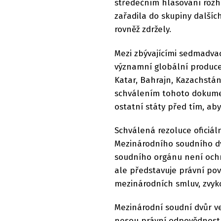
středečním hlasování rozh
zařadila do skupiny dalších
rovněž zdržely.
Mezi zbývajícími sedmadvace
významní globální produce
Katar, Bahrajn, Kazachstán
schválením tohoto dokume
ostatní státy před tím, aby
Schválená rezoluce oficiál
Mezinárodního soudního dv
soudního orgánu není och
ale představuje právní povi
mezinárodních smluv, zvyko
Mezinárodní soudní dvůr ve
nesou právní odpovědnost v