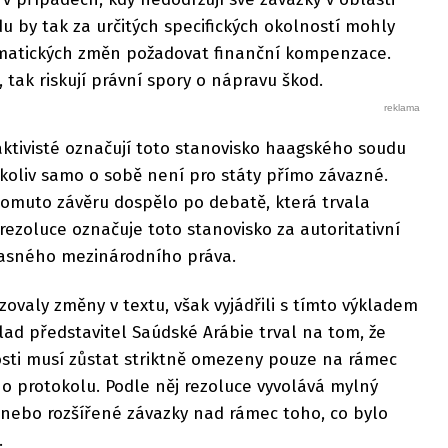
u by tak za určitých specifických okolností mohly
matických změn požadovat finanční kompenzace.
, tak riskují právní spory o nápravu škod.
 aktivisté označují toto stanovisko haagského soudu
koliv samo o sobě není pro státy přímo závazné.
omuto závěru dospělo po debatě, která trvala
rezoluce označuje toto stanovisko za autoritativní
časného mezinárodního práva.
zovaly změny v textu, však vyjádřili s tímto výkladem
ad představitel Saúdské Arábie trval na tom, že
osti musí zůstat striktně omezeny pouze na rámec
o protokolu. Podle něj rezoluce vyvolává mylný
 nebo rozšířené závazky nad rámec toho, co bylo
.