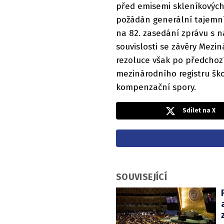
před emisemi skleníkových
požádán generální tajemník
na 82. zasedání zprávu s n
souvislosti se závěry Mezi
rezoluce však po předchoz
mezinárodního registru šk
kompenzační spory.
Sdílet na X
SOUVISEJÍCÍ