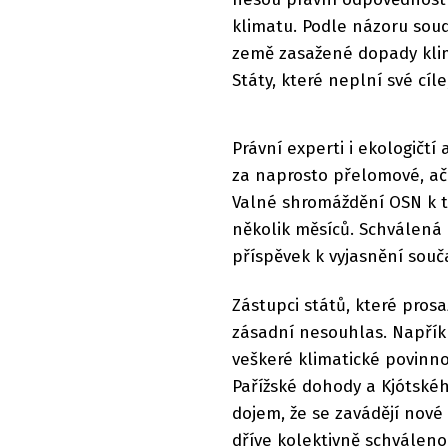
klimatu. Podle názoru soud
země zasažené dopady kli
Státy, které neplní své cíle
Právní experti i ekologičtí
za naprosto přelomové, ač
Valné shromáždění OSN k t
několik měsíců. Schválená 
příspěvek k vyjasnění sou
Zástupci států, které prosa
zásadní nesouhlas. Napříkl
veškeré klimatické povinn
Pařížské dohody a Kjótskéh
dojem, že se zavádějí nové
dříve kolektivně schváleno