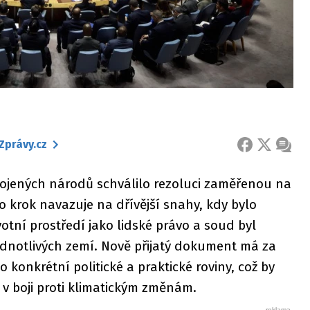
Zprávy.cz
FACEBOOK
X
ZPRÁ
ojených národů schválilo rezoluci zaměřenou na
 krok navazuje na dřívější snahy, kdy bylo
otní prostředí jako lidské právo a soud byl
ednotlivých zemí. Nově přijatý dokument má za
do konkrétní politické a praktické roviny, což by
í v boji proti klimatickým změnám.