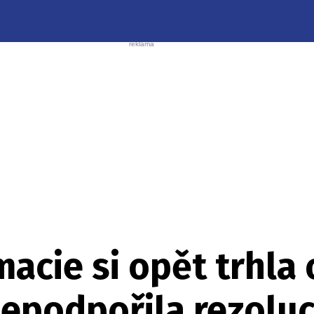
acie si opět trhla 
nepodpořila rezolu