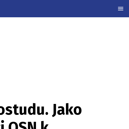
MEN
ostudu. Jako
ci OSN k