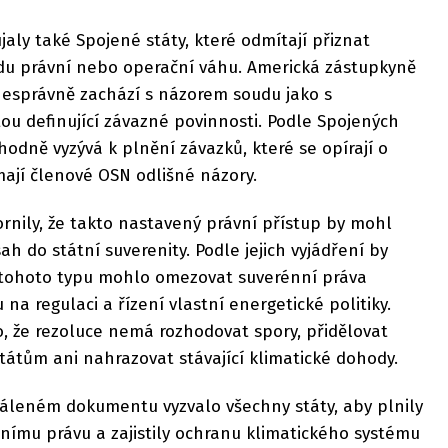
jaly také Spojené státy, které odmítají přiznat
du právní nebo operační váhu. Americká zástupkyně
nesprávně zachází s názorem soudu jako s
ou definující závazné povinnosti. Podle Spojených
dně vyzývá k plnění závazků, které se opírají o
ají členové OSN odlišné názory.
rnily, že takto nastavený právní přístup by mohl
 do státní suverenity. Podle jejich vyjádření by
o tohoto typu mohlo omezovat suverénní práva
na regulaci a řízení vlastní energetické politiky.
, že rezoluce nemá rozhodovat spory, přidělovat
átům ani nahrazovat stávající klimatické dohody.
áleném dokumentu vyzvalo všechny státy, aby plnily
nímu právu a zajistily ochranu klimatického systému