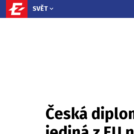
SVĚT
Česká diplom
jediná z EU 