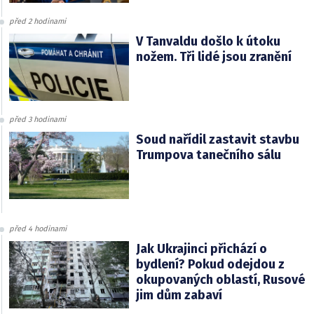
před 2 hodinami
V Tanvaldu došlo k útoku
nožem. Tři lidé jsou zranění
před 3 hodinami
Soud nařídil zastavit stavbu
Trumpova tanečního sálu
před 4 hodinami
Jak Ukrajinci přichází o
bydlení? Pokud odejdou z
okupovaných oblastí, Rusové
jim dům zabaví