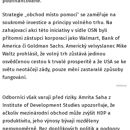
podfinancované.
Strategie „obchod místo pomoci“ se zaměřuje na
soukromé investice a principy volného trhu. Na
zahajovací akci této iniciativy v sídle OSN byli
přítomni zástupci korporací jako Walmart, Bank of
America či Goldman Sachs. Americký velvyslanec Mike
Waltz prohlásil, že volný trh zůstává jedinou
osvědčenou cestou k trvalé prosperitě a že USA se ke
světu neotáčejí zády, pouze mění zastaralé způsoby
fungování.
Odborníci však varují před riziky. Amrita Saha z
Institute of Development Studies upozorňuje, že
ačkoliv mezinárodní obchod může zvýšit HDP a
produktivitu, jeho výnosy bývají rozděleny
nerovnoměrně. Bez doplňkových politik a podpory