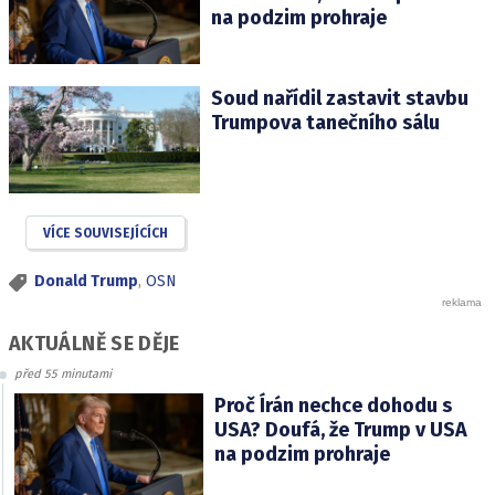
na podzim prohraje
Soud nařídil zastavit stavbu
Trumpova tanečního sálu
VÍCE SOUVISEJÍCÍCH
Donald Trump
,
OSN
AKTUÁLNĚ SE DĚJE
před 55 minutami
Proč Írán nechce dohodu s
USA? Doufá, že Trump v USA
na podzim prohraje