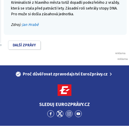
Kriminalisté z hlavního města totiž dopadli podezřelého z vraždy,
která se stala před patnácti lety. Zásadní roli sehrály stopy DNA.
Pro muže si došla zásahová jednotka.
Zdroj:
Jan Hrabě
DALŠÍ ZPRÁVY
Proč důvěřovat zpravodajství EuroZprávy.cz
SLEDUJ EUROZPRÁVY.CZ
Přejít
Přejít
Přejít
Přejít
na
na
na
na
Facebook
Twitter
Instagram
YouTube