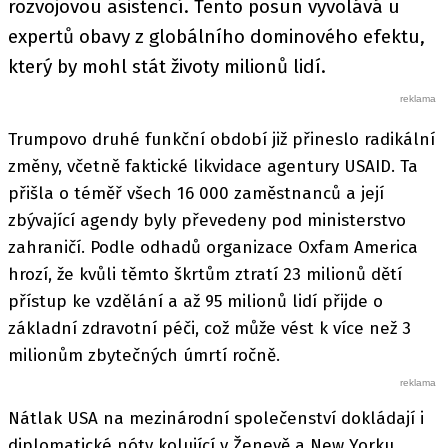
rozvojovou asistencí. Tento posun vyvolává u
expertů obavy z globálního dominového efektu,
který by mohl stát životy milionů lidí.
Trumpovo druhé funkční období již přineslo radikální
změny, včetně faktické likvidace agentury USAID. Ta
přišla o téměř všech 16 000 zaměstnanců a její
zbývající agendy byly převedeny pod ministerstvo
zahraničí. Podle odhadů organizace Oxfam America
hrozí, že kvůli těmto škrtům ztratí 23 milionů dětí
přístup ke vzdělání a až 95 milionů lidí přijde o
základní zdravotní péči, což může vést k více než 3
milionům zbytečných úmrtí ročně.
Nátlak USA na mezinárodní společenství dokládají i
diplomatické nóty kolující v Ženevě a New Yorku.