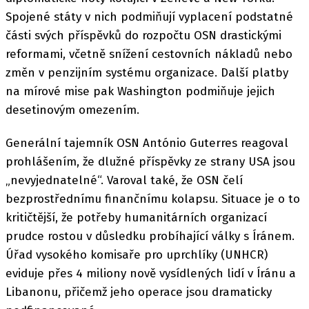
Spojené státy v nich podmiňují vyplacení podstatné
části svých příspěvků do rozpočtu OSN drastickými
reformami, včetně snížení cestovních nákladů nebo
změn v penzijním systému organizace. Další platby
na mírové mise pak Washington podmiňuje jejich
desetinovým omezením.
Generální tajemník OSN António Guterres reagoval
prohlášením, že dlužné příspěvky ze strany USA jsou
„nevyjednatelné“. Varoval také, že OSN čelí
bezprostřednímu finančnímu kolapsu. Situace je o to
kritičtější, že potřeby humanitárních organizací
prudce rostou v důsledku probíhající války s Íránem.
Úřad vysokého komisaře pro uprchlíky (UNHCR)
eviduje přes 4 miliony nově vysídlených lidí v Íránu a
Libanonu, přičemž jeho operace jsou dramaticky