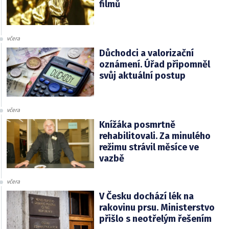
filmů
včera
Důchodci a valorizační
oznámení. Úřad připomněl
svůj aktuální postup
včera
Knížáka posmrtně
rehabilitovali. Za minulého
režimu strávil měsíce ve
vazbě
včera
V Česku dochází lék na
rakovinu prsu. Ministerstvo
přišlo s neotřelým řešením