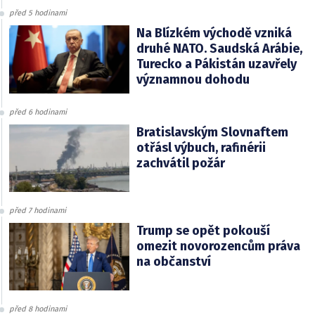
před 5 hodinami
Na Blízkém východě vzniká
druhé NATO. Saudská Arábie,
Turecko a Pákistán uzavřely
významnou dohodu
před 6 hodinami
Bratislavským Slovnaftem
otřásl výbuch, rafinérii
zachvátil požár
před 7 hodinami
Trump se opět pokouší
omezit novorozencům práva
na občanství
před 8 hodinami