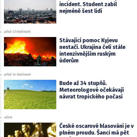
incident. Student zabil
nejméně šest lidí
před 13 hodinami
Stávající pomoc Kyjevu
nestačí. Ukrajina čelí stále
intenzivnějším ruským
úderům
před 14 hodinami
Bude až 34 stupňů.
Meteorologové očekávají
návrat tropického počasí
včera
České oscarové hlasování je v
plném proudu. Šanci má pět