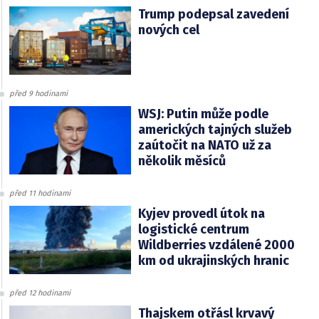
Trump podepsal zavedení
nových cel
před 9 hodinami
WSJ: Putin může podle
amerických tajných služeb
zaútočit na NATO už za
několik měsíců
před 11 hodinami
Kyjev provedl útok na
logistické centrum
Wildberries vzdálené 2000
km od ukrajinských hranic
před 12 hodinami
Thajskem otřásl krvavý