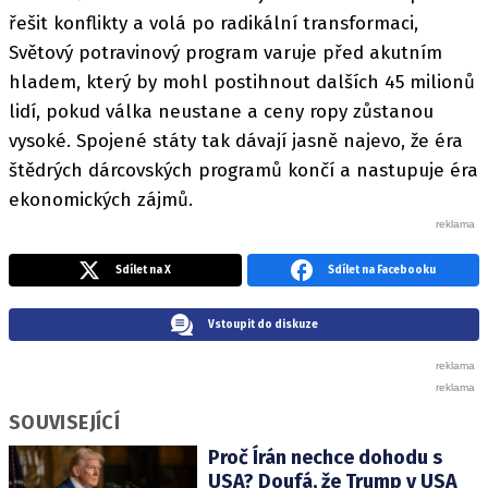
řešit konflikty a volá po radikální transformaci,
Světový potravinový program varuje před akutním
hladem, který by mohl postihnout dalších 45 milionů
lidí, pokud válka neustane a ceny ropy zůstanou
vysoké. Spojené státy tak dávají jasně najevo, že éra
štědrých dárcovských programů končí a nastupuje éra
ekonomických zájmů.
Sdílet na X
Sdílet na Facebooku
Vstoupit do diskuze
SOUVISEJÍCÍ
Proč Írán nechce dohodu s
USA? Doufá, že Trump v USA