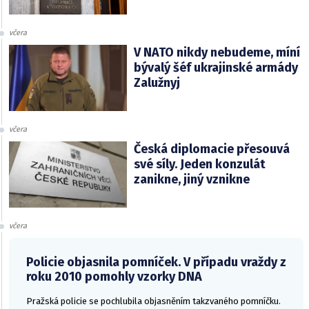
včera
V NATO nikdy nebudeme, míní
bývalý šéf ukrajinské armády
Zalužnyj
včera
Česká diplomacie přesouvá
své síly. Jeden konzulát
zanikne, jiný vznikne
včera
Policie objasnila pomníček. V případu vraždy z
roku 2010 pomohly vzorky DNA
Pražská policie se pochlubila objasněním takzvaného pomníčku.