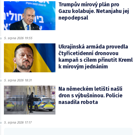
Trumpův mírový plán pro
Gazu kolabuje. Netanjahu jej
nepodepsal
5. srpna 2026 19:55
Ukrajinská armáda provedla
čtyřicetidenní dronovou
kampaň s cílem přinutit Kreml
k mírovým jednáním
5. srpna 2026 18:31
Na německém letišti našli
dron s výbušninou. Policie
nasadila robota
5. srpna 2026 17:17