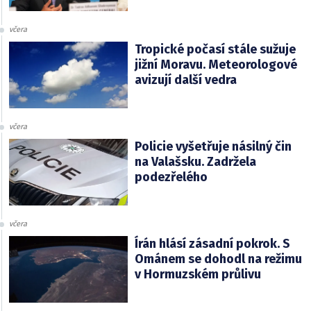
včera
Tropické počasí stále sužuje
jižní Moravu. Meteorologové
avizují další vedra
včera
Policie vyšetřuje násilný čin
na Valašsku. Zadržela
podezřelého
včera
Írán hlásí zásadní pokrok. S
Ománem se dohodl na režimu
v Hormuzském průlivu