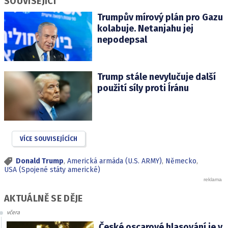
SOUVISEJÍCÍ
Trumpův mírový plán pro Gazu
kolabuje. Netanjahu jej
nepodepsal
Trump stále nevylučuje další
použití síly proti Íránu
VÍCE SOUVISEJÍCÍCH
Donald Trump
,
Americká armáda (U.S. ARMY)
,
Německo
,
USA (Spojené státy americké)
AKTUÁLNĚ SE DĚJE
včera
České oscarové hlasování je v