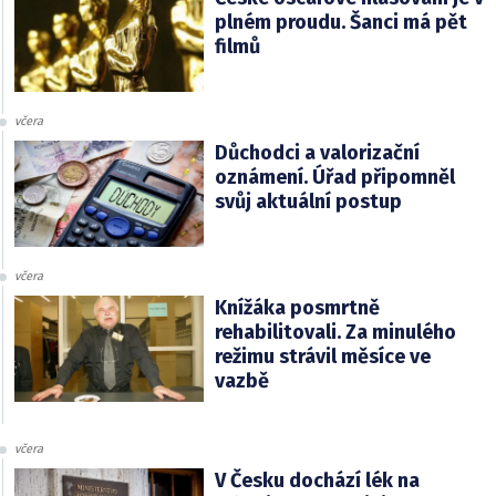
plném proudu. Šanci má pět
filmů
včera
Důchodci a valorizační
oznámení. Úřad připomněl
svůj aktuální postup
včera
Knížáka posmrtně
rehabilitovali. Za minulého
režimu strávil měsíce ve
vazbě
včera
V Česku dochází lék na