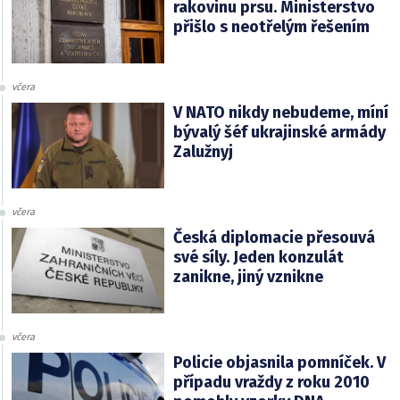
rakovinu prsu. Ministerstvo
přišlo s neotřelým řešením
včera
V NATO nikdy nebudeme, míní
bývalý šéf ukrajinské armády
Zalužnyj
včera
Česká diplomacie přesouvá
své síly. Jeden konzulát
zanikne, jiný vznikne
včera
Policie objasnila pomníček. V
případu vraždy z roku 2010