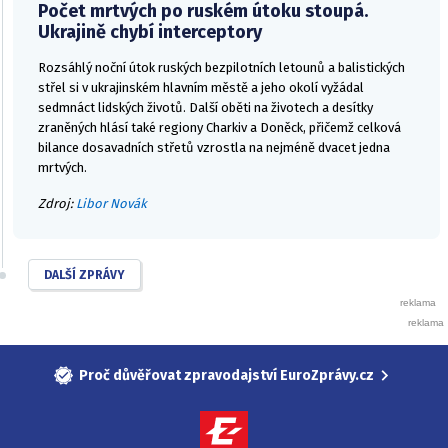
Počet mrtvých po ruském útoku stoupá.
Ukrajině chybí interceptory
Rozsáhlý noční útok ruských bezpilotních letounů a balistických
střel si v ukrajinském hlavním městě a jeho okolí vyžádal
sedmnáct lidských životů. Další oběti na životech a desítky
zraněných hlásí také regiony Charkiv a Doněck, přičemž celková
bilance dosavadních střetů vzrostla na nejméně dvacet jedna
mrtvých.
Zdroj:
Libor Novák
DALŠÍ ZPRÁVY
Proč důvěřovat zpravodajství EuroZprávy.cz