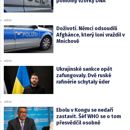
pomohly vzorky DNA
včera
Doživotí. Němci odsoudili
Afghánce, který loni vraždil v
Mnichově
včera
Ukrajinské sankce opět
zafungovaly. Dvě ruské
rafinérie schytaly úder
včera
Ebolu v Kongu se nedaří
zastavit. Šéf WHO se o tom
přesvědčil osobně