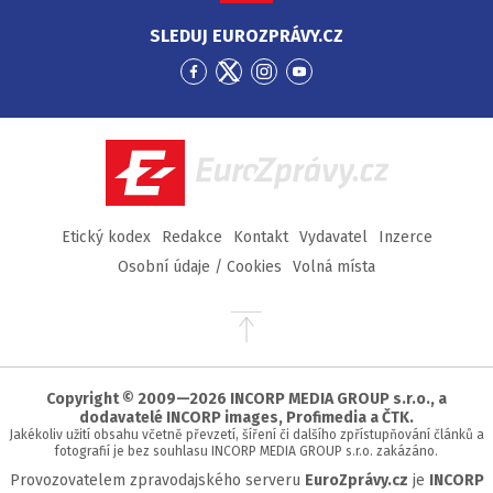
SLEDUJ EUROZPRÁVY.CZ
Přejít
Přejít
Přejít
Přejít
na
na
na
na
Facebook
Twitter
Instagram
YouTube
EuroZprávy.cz
Etický kodex
Redakce
Kontakt
Vydavatel
Inzerce
Osobní údaje / Cookies
Volná místa
Přejít
na
začátek
stránky
Copyright © 2009—2026 INCORP MEDIA GROUP s.r.o., a
dodavatelé INCORP images, Profimedia a ČTK.
Jakékoliv užití obsahu včetně převzetí, šíření či dalšího zpřístupňování článků a
fotografií je bez souhlasu INCORP MEDIA GROUP s.r.o. zakázáno.
Provozovatelem zpravodajského serveru
EuroZprávy.cz
je
INCORP