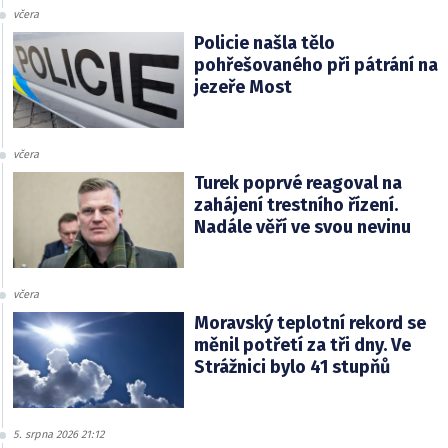
včera
Policie našla tělo
pohřešovaného při pátrání na
jezeře Most
včera
Turek poprvé reagoval na
zahájení trestního řízení.
Nadále věří ve svou nevinu
včera
Moravský teplotní rekord se
měnil potřetí za tři dny. Ve
Strážnici bylo 41 stupňů
5. srpna 2026 21:12