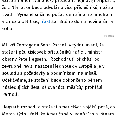
válce s Íránem. Americký prezident nejnověji připustil,
že z Německa bude odvoláno více příslušníků, než se
uvádí. "Výrazně snížíme počet a snížíme ho mnohem
víc než o pět tisíc,"
řekl
šéf Bílého domu novinářům v
sobotu.
Mluvčí Pentagonu Sean Parnell v týdnu uvedl, že
stažení pěti tisícovek příslušníků nařídil ministr
obrany Pete Hegseth. "Rozhodnutí přichází po
zevrubné revizi nasazení jednotek v Evropě a je v
souladu s požadavky a podmínkami na místě.
Očekáváme, že stažení bude dokončeno během
následujících šesti až dvanácti měsíců," prohlásil
Parnell.
Hegseth rozhodl o stažení amerických vojáků poté, co
Merz v týdnu řekl, že Američané v jednáních s Íránem