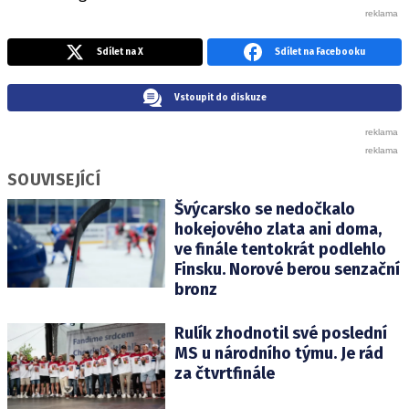
Sdílet na X
Sdílet na Facebooku
Vstoupit do diskuze
SOUVISEJÍCÍ
Švýcarsko se nedočkalo
hokejového zlata ani doma,
ve finále tentokrát podlehlo
Finsku. Norové berou senzační
bronz
Rulík zhodnotil své poslední
MS u národního týmu. Je rád
za čtvrtfinále