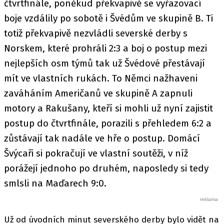
čtvrtfinále, poněkud překvapivě se vyřazovací
boje vzdálily po sobotě i Švédům ve skupině B. Ti
totiž překvapivě nezvládli severské derby s
Norskem, které prohráli 2:3 a boj o postup mezi
nejlepších osm týmů tak už Švédové přestávají
mít ve vlastních rukách. To Němci nažhaveni
zaváháním Američanů ve skupině A zapnuli
motory a Rakušany, kteří si mohli už nyní zajistit
postup do čtvrtfinále, porazili s přehledem 6:2 a
zůstávají tak nadále ve hře o postup. Domácí
Švýcaři si pokračují ve vlastní soutěži, v níž
porážejí jednoho po druhém, naposledy si tedy
smlsli na Maďarech 9:0.
Už od úvodních minut severského derby bylo vidět na