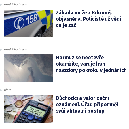
před 2 hodinami
Záhada muže z Krkonoš
objasněna. Policisté už vědí,
co je zač
před 3 hodinami
Hormuz se neotevře
okamžitě, varuje Írán
navzdory pokroku v jednáních
včera
Důchodci a valorizační
oznámení. Úřad připomněl
svůj aktuální postup