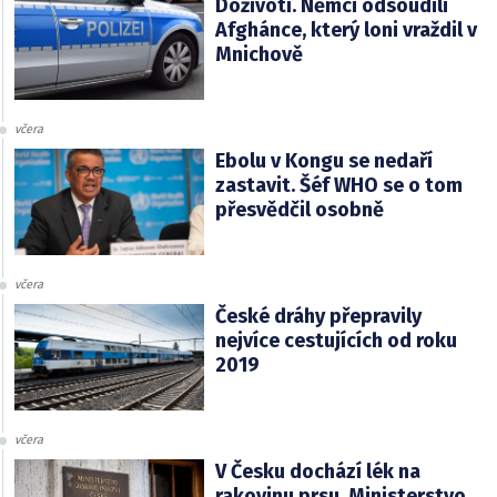
Doživotí. Němci odsoudili
Afghánce, který loni vraždil v
Mnichově
včera
Ebolu v Kongu se nedaří
zastavit. Šéf WHO se o tom
přesvědčil osobně
včera
České dráhy přepravily
nejvíce cestujících od roku
2019
včera
V Česku dochází lék na
rakovinu prsu. Ministerstvo