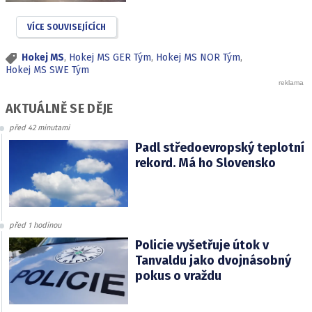
VÍCE SOUVISEJÍCÍCH
Hokej MS
,
Hokej MS GER Tým
,
Hokej MS NOR Tým
,
Hokej MS SWE Tým
AKTUÁLNĚ SE DĚJE
před 42 minutami
Padl středoevropský teplotní
rekord. Má ho Slovensko
před 1 hodinou
Policie vyšetřuje útok v
Tanvaldu jako dvojnásobný
pokus o vraždu