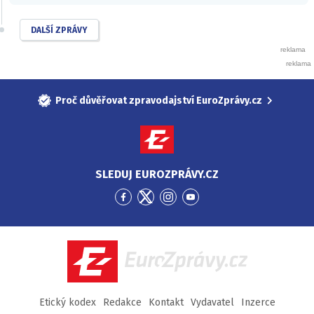
DALŠÍ ZPRÁVY
Proč důvěřovat zpravodajství EuroZprávy.cz
SLEDUJ EUROZPRÁVY.CZ
Přejít
Přejít
Přejít
Přejít
na
na
na
na
Facebook
Twitter
Instagram
YouTube
EuroZprávy.cz
Etický kodex
Redakce
Kontakt
Vydavatel
Inzerce