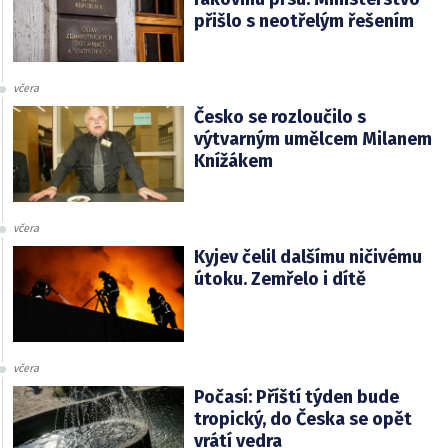
přišlo s neotřelým řešením
včera
Česko se rozloučilo s
výtvarným umělcem Milanem
Knížákem
včera
Kyjev čelil dalšímu ničivému
útoku. Zemřelo i dítě
včera
Počasí: Příští týden bude
tropický, do Česka se opět
vrátí vedra