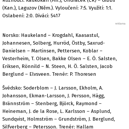
Rozhodčí: Kaukokari (Fin.), Ondráček (ČR) – Gibbs
(Kan.), Laguzov (Něm.). Vyloučení: 7:5. Využití: 1:1.
Oslabení: 2:0. Diváci: 5417
Norsko: Haukeland – Krogdahl, Kaasastul,
Johannesen, Solberg, Hurröd, Östby, Saxrud-
Danielsen – Martinsen, Pettersen, Koblar –
Vesterheim, T. Olsen, Bakke Olsen – E. Ö. Salsten,
Eriksen, Rönnild – N. Steen, H. Ö. Salsten, Jacob
Berglund – Elvsveen. Trenér: P. Thoresen
Švédsko: Soderblom – J. Larsson, Ekholm, A.
Johansson, Ekman-Larsson, J. Persson, Hägg,
Brännström – Stenberg, Björck, Raymond –
Heineman, J. de la Rose, L. Karlsson – Asplund,
Sundqvist, Holmström – Grundström, J. Berglund,
Silfverberg – Petersson. Trenér: Hallam