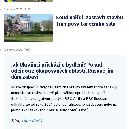
7. srpna 2026 18:26
Soud nařídil zastavit stavbu
Trumpova tanečního sálu
7. srpna 2026 17:09
Jak Ukrajinci přichází o bydlení? Pokud
odejdou z okupovaných oblastí, Rusové jim
dům zabaví
Ruské okupační úřady na územích Ukrajiny systematicky zabavují
nemovitosti civilistů, kteří před válkou uprchli do bezpečí.
Rozsáhlá investigativní analýza BBC Verify a BBC Russian
odhalila, že od roku 2024 bylo identifikováno k zabavení nebo již
přímo zkonfiskováno přes 34 tisíc domů a bytů.
Zdroj:
Libor Novák