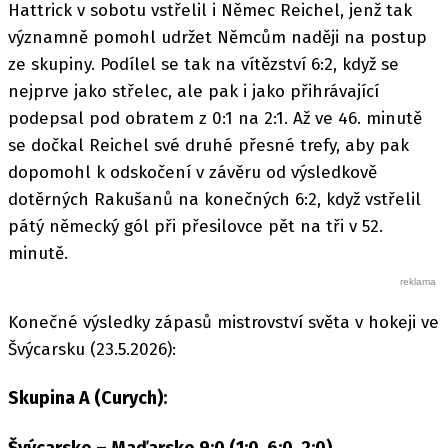
Hattrick v sobotu vstřelil i Němec Reichel, jenž tak
významně pomohl udržet Němcům naději na postup
ze skupiny. Podílel se tak na vítězství 6:2, když se
nejprve jako střelec, ale pak i jako přihrávající
podepsal pod obratem z 0:1 na 2:1. Až ve 46. minutě
se dočkal Reichel své druhé přesné trefy, aby pak
dopomohl k odskočení v závěru od výsledkově
dotěrných Rakušanů na konečných 6:2, když vstřelil
pátý německý gól při přesilovce pět na tři v 52.
minutě.
Konečné výsledky zápasů mistrovství světa v hokeji ve
Švýcarsku (23.5.2026):
Skupina A (Curych):