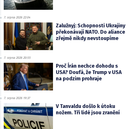
7. srpna 2026 22:04
Zalužnyj: Schopnosti Ukrajiny
překonávají NATO. Do aliance
zřejmě nikdy nevstoupíme
7. srpna 2026 20:55
Proč Írán nechce dohodu s
USA? Doufá, že Trump v USA
na podzim prohraje
7. srpna 2026 19:37
V Tanvaldu došlo k útoku
nožem. Tři lidé jsou zranění