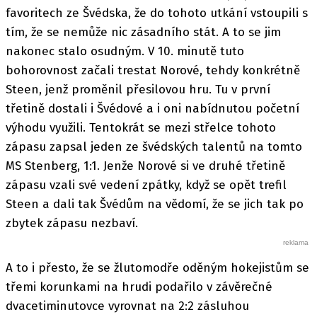
favoritech ze Švédska, že do tohoto utkání vstoupili s
tím, že se nemůže nic zásadního stát. A to se jim
nakonec stalo osudným. V 10. minutě tuto
bohorovnost začali trestat Norové, tehdy konkrétně
Steen, jenž proměnil přesilovou hru. Tu v první
třetině dostali i Švédové a i oni nabídnutou početní
výhodu využili. Tentokrát se mezi střelce tohoto
zápasu zapsal jeden ze švédských talentů na tomto
MS Stenberg, 1:1. Jenže Norové si ve druhé třetině
zápasu vzali své vedení zpátky, když se opět trefil
Steen a dali tak Švédům na vědomí, že se jich tak po
zbytek zápasu nezbaví.
A to i přesto, že se žlutomodře oděným hokejistům se
třemi korunkami na hrudi podařilo v závěrečné
dvacetiminutovce vyrovnat na 2:2 zásluhou