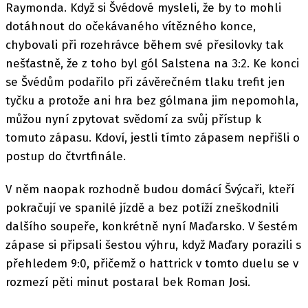
Raymonda. Když si Švédové mysleli, že by to mohli
dotáhnout do očekávaného vítězného konce,
chybovali při rozehrávce během své přesilovky tak
nešťastně, že z toho byl gól Salstena na 3:2. Ke konci
se Švédům podařilo při závěrečném tlaku trefit jen
tyčku a protože ani hra bez gólmana jim nepomohla,
můžou nyní zpytovat svědomí za svůj přístup k
tomuto zápasu. Kdoví, jestli tímto zápasem nepřišli o
postup do čtvrtfinále.
V něm naopak rozhodně budou domácí Švýcaři, kteří
pokračují ve spanilé jízdě a bez potíží zneškodnili
dalšího soupeře, konkrétně nyní Maďarsko. V šestém
zápase si připsali šestou výhru, když Maďary porazili s
přehledem 9:0, přičemž o hattrick v tomto duelu se v
rozmezí pěti minut postaral bek Roman Josi.