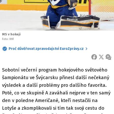
MS v hokeji
Foto: IIHF
Proč důvěřovat zpravodajství EuroZprávy.cz
FACEBOOK
X
ZPR
Sobotní večerní program hokejového světového
šampionátu ve Švýcarsku přinesl další nečekaný
výsledek a další problémy pro dalšího favorita.
Poté, co ve skupině A zaváhali nejprve v ten samý
den v poledne Američané, kteří nestačili na
Lotyše a zkomplikovali si tím tak svoji cestu do