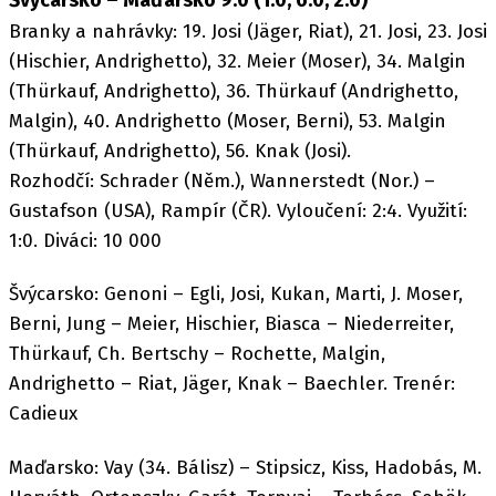
Švýcarsko – Maďarsko 9:0 (1:0, 6:0, 2:0)
Branky a nahrávky: 19. Josi (Jäger, Riat), 21. Josi, 23. Josi
(Hischier, Andrighetto), 32. Meier (Moser), 34. Malgin
(Thürkauf, Andrighetto), 36. Thürkauf (Andrighetto,
Malgin), 40. Andrighetto (Moser, Berni), 53. Malgin
(Thürkauf, Andrighetto), 56. Knak (Josi).
Rozhodčí: Schrader (Něm.), Wannerstedt (Nor.) –
Gustafson (USA), Rampír (ČR). Vyloučení: 2:4. Využití:
1:0. Diváci: 10 000
Švýcarsko: Genoni – Egli, Josi, Kukan, Marti, J. Moser,
Berni, Jung – Meier, Hischier, Biasca – Niederreiter,
Thürkauf, Ch. Bertschy – Rochette, Malgin,
Andrighetto – Riat, Jäger, Knak – Baechler. Trenér:
Cadieux
Maďarsko: Vay (34. Bálisz) – Stipsicz, Kiss, Hadobás, M.