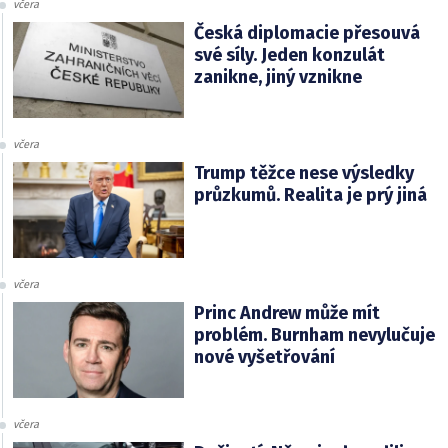
včera
Česká diplomacie přesouvá
své síly. Jeden konzulát
zanikne, jiný vznikne
včera
Trump těžce nese výsledky
průzkumů. Realita je prý jiná
včera
Princ Andrew může mít
problém. Burnham nevylučuje
nové vyšetřování
včera