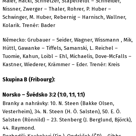
Maier, Hackl, Schnetzer, Stapelfeldt – Schneider,
Nissner, Zwerger – Thaler, Rohrer, P. Huber –
Schwinger, M. Huber, Rebernig – Harnisch, Wallner,
Kolarik. Trenér: Bader
Německo: Grubauer – Seider, Wagner, Wissmann , Mik,
Hüttl, Gawanke – Tiffels, Samanski, L. Reichel –
Tuomie, Kahun, Loibl – Ehl, Michaelis, Dove-McFalls –
Kastner, Wiederer, Krämmer – Eder. Trenér: Kreis
Skupina B (Fribourg):
Norsko – Švédsko 3:2 (1:0, 1:1, 1:1)
Branky a nahrávky: 10. N. Steen (Bakke Olsen,
Vesterheim), 34. N. Steen (H. Ö. Salsten), 50. E. Ö.
Salsten (Rönnild) – 23. Stenberg (J. Berglund, Björck),
44. Raymond.