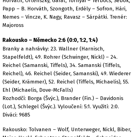
Horváth, Ortenszky, Garát, Tornyai – Terbócs, Sebök,
Papp – B. Horváth, Szongoth, Erdély – Sofron, Hári,
Nemes – Vincze, K. Nagy, Ravasz – Sárpátki. Trenér:
Majoross
Rakousko – Německo 2:6 (0:0, 1:2, 1:4)
Branky a nahrávky: 23. Wallner (Harnisch,
Stapelfeldt), 49. Rohrer (Schwinger, Nickl) – 24.
Reichel (Samanski, Tiffels), 34. Samanski (Tiffels,
Reichel), 46. Reichel (Seider, Samanski), 49. Wiederer
(Seider, Krämmer), 52. Reichel (Tiffels, Michaelis), 55.
Ehl (Michaelis, Dove-McFalls)
Rozhodčí: Borga (Švýc.), Brander (Fin.) – Davidonis
(Lot.), Schlegel (Švýc.). Vyloučení: 5:1. Využití: 2:0.
Diváci: 9685
Rakousko: Tolvanen – Wolf, Unterweger, Nickl, Biber,