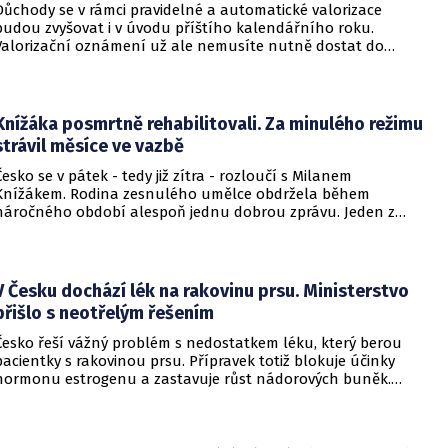
Důchody se v rámci pravidelné a automatické valorizace
budou zvyšovat i v úvodu příštího kalendářního roku.
Valorizační oznámení už ale nemusíte nutně dostat do
schránky. Pokud ho člověk chce mít na papíře, může si o něj
požádat.
Knížáka posmrtně rehabilitovali. Za minulého režimu
strávil měsíce ve vazbě
Česko se v pátek - tedy již zítra - rozloučí s Milanem
Knížákem. Rodina zesnulého umělce obdržela během
náročného období alespoň jednu dobrou zprávu. Jeden z
pražských obvodních soudů Knížáka definitivně rehabilitoval
za vazební stíhání v dobách komunistického režimu.
V Česku dochází lék na rakovinu prsu. Ministerstvo
přišlo s neotřelým řešením
Česko řeší vážný problém s nedostatkem léku, který berou
pacientky s rakovinou prsu. Přípravek totiž blokuje účinky
hormonu estrogenu a zastavuje růst nádorových buněk.
Pomoci má zvláštní léčebný program, který připravilo
ministerstvo zdravotnictví.