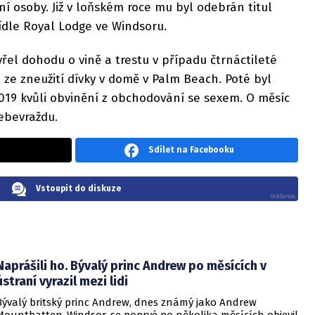
ní osoby. Již v loňském roce mu byl odebrán titul
ídle Royal Lodge ve Windsoru.
vřel dohodu o vině a trestu v případu čtrnáctileté
nili ze zneužití dívky v domě v Palm Beach. Poté byl
019 kvůli obvinění z obchodování se sexem. O měsíc
ebevraždu.
Sdílet na Facebooku
Vstoupit do diskuze
Naprášili ho. Bývalý princ Andrew po měsících v
ústraní vyrazil mezi lidi
Bývalý britský princ Andrew, dnes známý jako Andrew