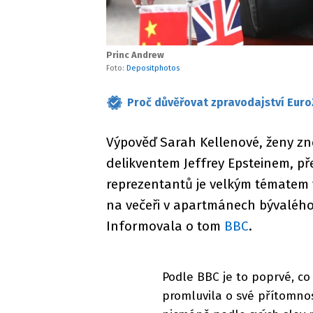
Princ Andrew
Foto:
Depositphotos
Proč důvěřovat zpravodajství Euro
Výpověď Sarah Kellenové, ženy z
delikventem Jeffrey Epsteinem, p
reprezentantů je velkým tématem ve
na večeři v apartmánech bývaléh
Informovala o tom
BBC
.
Podle BBC je to poprvé, c
promluvila o své přítomnos