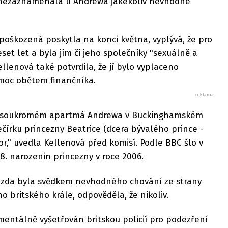
 nezaznamenala u Andrewa jakékoliv nevhodné
 poškozená poskytla na konci května, vyplývá, že pro
set let a byla jím či jeho společníky "sexuálně a
ellenová také potvrdila, že jí bylo vyplaceno
moc obětem finančníka.
i v soukromém apartmá Andrewa v Buckinghamském
ečírku princezny Beatrice (dcera bývalého prince -
or," uvedla Kellenová před komisí. Podle BBC šlo v
8. narozenin princezny v roce 2006.
 zda byla svědkem nevhodného chování ze strany
 britského krále, odpověděla, že nikoliv.
mentálně vyšetřován britskou policií pro podezření