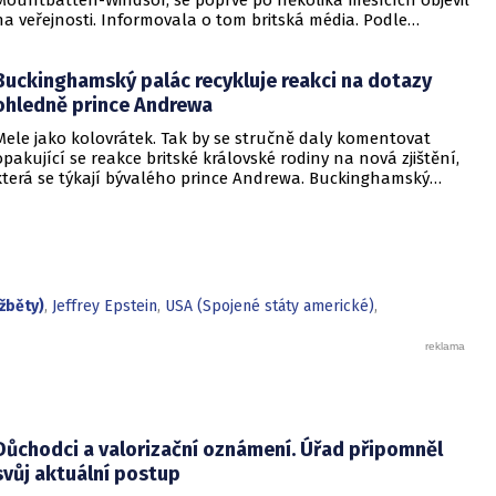
Mountbatten-Windsor, se poprvé po několika měsících objevil
na veřejnosti. Informovala o tom britská média. Podle
novinářů ale nechtěl být mladší sourozenec krále Karla III.
spatřen. To se nicméně nepovedlo.
Buckinghamský palác recykluje reakci na dotazy
ohledně prince Andrewa
Mele jako kolovrátek. Tak by se stručně daly komentovat
opakující se reakce britské královské rodiny na nová zjištění,
která se týkají bývalého prince Andrewa. Buckinghamský
palác si zjevně vystačí s jedním jediným vyjádřením.
lžběty)
,
Jeffrey Epstein
,
USA (Spojené státy americké)
,
Důchodci a valorizační oznámení. Úřad připomněl
svůj aktuální postup