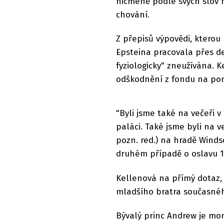
nicméně podle svých slov
chování.
Z přepisů výpovědi, kterou
Epsteina pracovala přes de
fyziologicky" zneužívána. K
odškodnění z fondu na po
"Byli jsme také na večeř
paláci. Také jsme byli na v
pozn. red.) na hradě Winds
druhém případě o oslavu 1
Kellenová na přímý dotaz,
mladšího bratra současného
Bývalý princ Andrew je mo