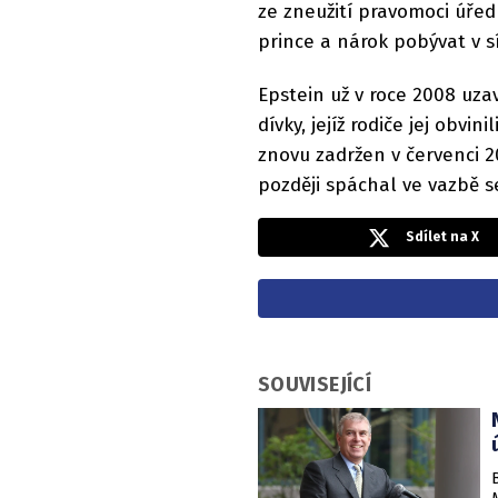
ze zneužití pravomoci úřed
prince a nárok pobývat v s
Epstein už v roce 2008 uza
dívky, jejíž rodiče jej obvi
znovu zadržen v červenci 2
později spáchal ve vazbě s
Sdílet na X
SOUVISEJÍCÍ