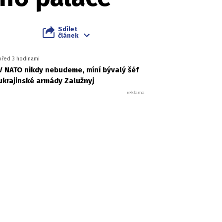
Sdílet
článek
před 3 hodinami
V NATO nikdy nebudeme, míní bývalý šéf
ukrajinské armády Zalužnyj