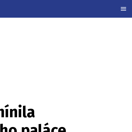
MEN
ínila
ého paláce