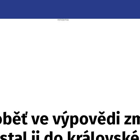
běť ve výpovědi zm
tal ji do královsk