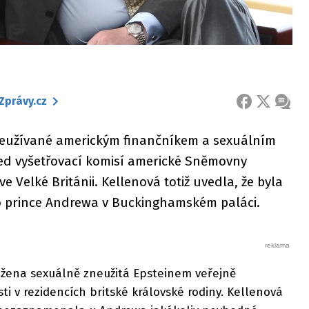
Zprávy.cz
FACEBOOK
X
ZPRÁ
neužívané americkým finančníkem a sexuálním
řed vyšetřovací komisí americké Sněmovny
 Velké Británii. Kellenová totiž uvedla, že byla
o prince Andrewa v Buckinghamském paláci.
o žena sexuálně zneužitá Epsteinem veřejně
ti v rezidencích britské královské rodiny. Kellenová