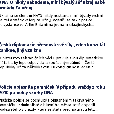
V NATO nikdy nebudeme, míní bývalý šéf ukrajinské
armády Zalužnyj
Ukrajina se členem NATO nikdy nestane, míní bývalý vrchní
velitel armády Valerij Zalužnyj. Vyjádřil se tak z pozice
velvyslance ve Velké Británii na jednání ukrajinských
diplomatů v Kyjevě. Představitele své země nabádal k tomu,
aby se snažila uzavřít jiné aliance.
Česká diplomacie přesouvá své síly. Jeden konzulát
zanikne, jiný vznikne
Ministerstvo zahraničních věcí upravuje svou diplomatickou
síť tak, aby lépe odpovídala současným zájmům České
republiky. Už za několik týdnu ukončí činnost jeden z
konzulátů, jiný ji naopak zahájí. Ministerstvo o tom
informovalo na webu.
Policie objasnila pomníček. V případu vraždy z roku
2010 pomohly vzorky DNA
Pražská policie se pochlubila objasněním takzvaného
pomníčku. Kriminalisté z hlavního města totiž dopadli
podezřelého z vraždy, která se stala před patnácti lety.