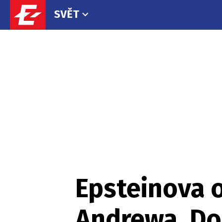
SVĚT
Epsteinova o
Andrewa. Dos