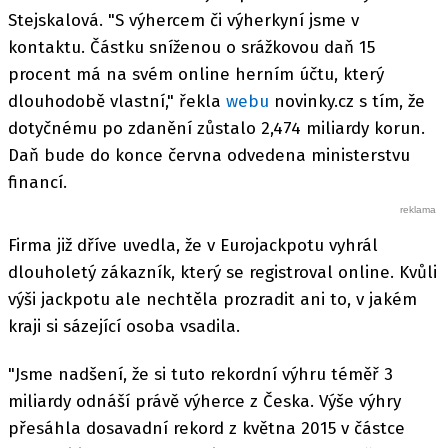
Stejskalová. "S výhercem či výherkyní jsme v
kontaktu. Částku sníženou o srážkovou daň 15
procent má na svém online herním účtu, který
dlouhodobě vlastní," řekla
webu
novinky.cz s tím, že
dotyčnému po zdanění zůstalo 2,474 miliardy korun.
Daň bude do konce června odvedena ministerstvu
financí.
Firma již dříve uvedla, že v Eurojackpotu vyhrál
dlouholetý zákazník, který se registroval online. Kvůli
výši jackpotu ale nechtěla prozradit ani to, v jakém
kraji si sázející osoba vsadila.
"Jsme nadšení, že si tuto rekordní výhru téměř 3
miliardy odnáší právě výherce z Česka. Výše výhry
přesáhla dosavadní rekord z května 2015 v částce