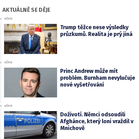
AKTUÁLNĚ SE DĚJE
včera
Trump těžce nese výsledky
průzkumů. Realita je prý jiná
včera
Princ Andrew může mít
problém. Burnham nevylučuje
nové vyšetřování
včera
Doživotí. Němci odsoudili
Afghánce, který loni vraždil v
Mnichově