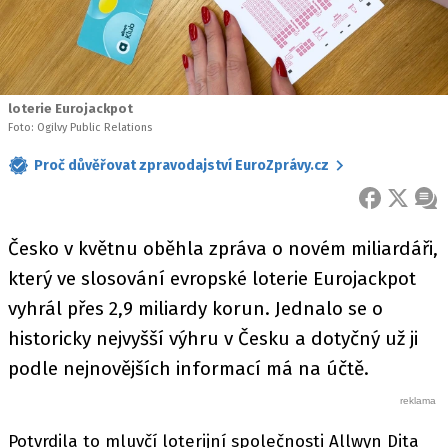
loterie Eurojackpot
Foto: Ogilvy Public Relations
Proč důvěřovat zpravodajství EuroZprávy.cz
FACEBOOK
X
ZPR
Česko v květnu oběhla zpráva o novém miliardáři,
který ve slosování evropské loterie Eurojackpot
vyhrál přes 2,9 miliardy korun. Jednalo se o
historicky nejvyšší výhru v Česku a dotyčný už ji
podle nejnovějších informací má na účtě.
Potvrdila to mluvčí loterijní společnosti Allwyn Dita