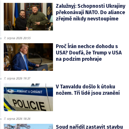
Zalužnyj: Schopnosti Ukrajiny
překonávají NATO. Do aliance
zřejmě nikdy nevstoupíme
7. srpna 2026 20:55
Proč Írán nechce dohodu s
USA? Doufá, že Trump v USA
na podzim prohraje
7. srpna 2026 19:37
V Tanvaldu došlo k útoku
nožem. Tři lidé jsou zranění
7. srpna 2026 18:26
Soud nařídil zastavit stavbu