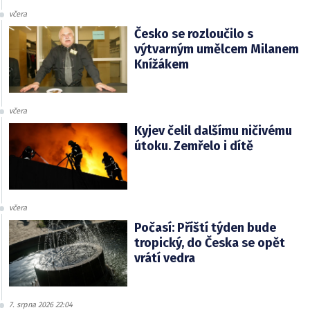
včera
Česko se rozloučilo s
výtvarným umělcem Milanem
Knížákem
včera
Kyjev čelil dalšímu ničivému
útoku. Zemřelo i dítě
včera
Počasí: Příští týden bude
tropický, do Česka se opět
vrátí vedra
7. srpna 2026 22:04