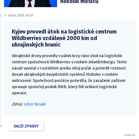
několik měsíců
7. srpna 2026 10:50
Kyjev provedl útok na logistické centrum
Wildberries vzdálené 2000 km od
ukrajinských hranic
Ukrajinské drony provedly v pátek brzy ráno útok na logistické
centrum společnosti Wildberries v ruském Jekatěrinburgu. Tento
zásah vyvolal v rozlehlém areálu silný požár a potvrdil rostoucí
dosah ukrajinských bezpilotních systémů hluboko v ruském
vnitrozemí. Společnost posléze potvrdila, že zasažené zařízení
spravuje společný podnik RWB, který řídí veškeré logistické
operace.
Zdroj:
Libor Novák
DALŠÍ ZPRÁVY