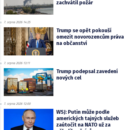
zachvátil požár
7. srpna 2026 14:25
Trump se opět pokouší
omezit novorozencům práva
na občanství
7. srpna 2026 13:11
Trump podepsal zavedení
nových cel
7. srpna 2026 12:00
WSJ: Putin může podle
amerických tajných služeb
zaútočit na NATO už za