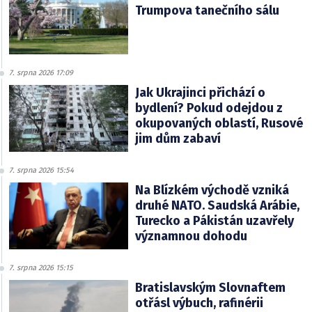
Trumpova tanečního sálu
7. srpna 2026 17:09
Jak Ukrajinci přichází o
bydlení? Pokud odejdou z
okupovaných oblastí, Rusové
jim dům zabaví
7. srpna 2026 15:54
Na Blízkém východě vzniká
druhé NATO. Saudská Arábie,
Turecko a Pákistán uzavřely
významnou dohodu
7. srpna 2026 15:15
Bratislavským Slovnaftem
otřásl výbuch, rafinérii