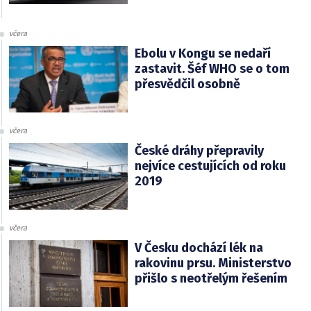
včera
Ebolu v Kongu se nedaří
zastavit. Šéf WHO se o tom
přesvědčil osobně
včera
České dráhy přepravily
nejvíce cestujících od roku
2019
včera
V Česku dochází lék na
rakovinu prsu. Ministerstvo
přišlo s neotřelým řešením