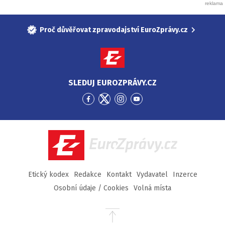
Proč důvěřovat zpravodajství EuroZprávy.cz
SLEDUJ EUROZPRÁVY.CZ
Přejít
Přejít
Přejít
Přejít
na
na
na
na
Facebook
Twitter
Instagram
YouTube
EuroZprávy.cz
Etický kodex
Redakce
Kontakt
Vydavatel
Inzerce
Osobní údaje / Cookies
Volná místa
Přejít
na