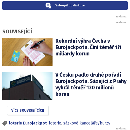
Vstoupit do diskuze
SOUVISEJÍCÍ
Rekordní výhra Čecha v
Eurojackpotu. Činí téměř tři
miliardy korun
V Česku padlo druhé pořadí
Eurojackpotu. Sázející z Prahy
vyhrál téměř 130 milionů
korun
VÍCE SOUVISEJÍCÍCH
loterie Eurojackpot
,
loterie
,
sázkové kanceláře/kurzy