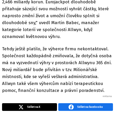
2,466 miliardy korun. Eurojackpot dlouhodobě
přitahuje sázející svou možností vyhrát částky, které
naprosto změní život a umožní člověku splnit si
dlouhodobé sny," uvedl Martin Babec, manažer
kategorie loterií ve společnosti Allwyn, když
oznamoval květnovou výhru.
Tehdy ještě platilo, že výherce firmu nekontaktoval.
Společnost každopádně zmiňovala, že dotyčná osoba
má na vyzvednutí výhry v prostorách Allwynu 365 dní.
Nový miliardář bude přivítán v tzv. Milionářské
místnosti, kde se vyřeší veškerá administrativa.
Allwyn také všem výhercům nabízí terapeutickou
pomoc, finanční konzultace a právní poradenství.
Sdílet na X
Sdílet na Facebooku