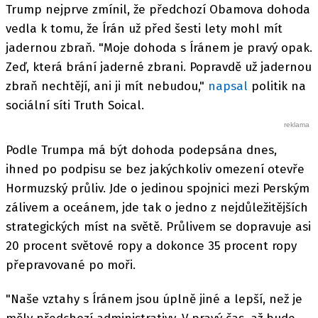
Trump nejprve zmínil, že předchozí Obamova dohoda
vedla k tomu, že Írán už před šesti lety mohl mít
jadernou zbraň. "Moje dohoda s Íránem je pravý opak.
Zeď, která brání jaderné zbrani. Popravdě už jadernou
zbraň nechtějí, ani ji mít nebudou,"
napsal
politik na
sociální síti Truth Soical.
Podle Trumpa má být dohoda podepsána dnes,
ihned po podpisu se bez jakýchkoliv omezení otevře
Hormuzský průliv. Jde o jedinou spojnici mezi Perským
zálivem a oceánem, jde tak o jedno z nejdůležitějších
strategických míst na světě. Průlivem se dopravuje asi
20 procent světové ropy a dokonce 35 procent ropy
přepravované po moři.
"Naše vztahy s Íránem jsou úplně jiné a lepší, než je