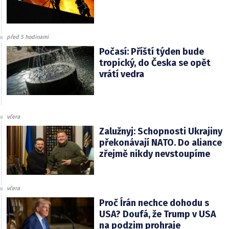
před 5 hodinami
Počasí: Příští týden bude
tropický, do Česka se opět
vrátí vedra
včera
Zalužnyj: Schopnosti Ukrajiny
překonávají NATO. Do aliance
zřejmě nikdy nevstoupíme
včera
Proč Írán nechce dohodu s
USA? Doufá, že Trump v USA
na podzim prohraje