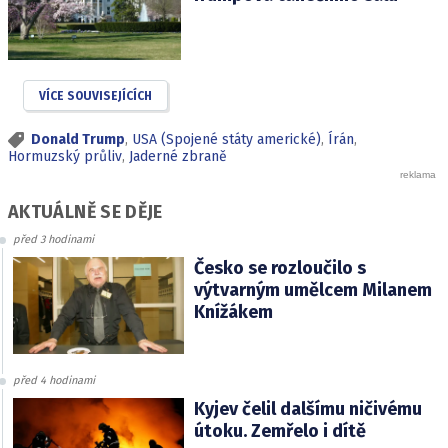
VÍCE SOUVISEJÍCÍCH
Donald Trump
,
USA (Spojené státy americké)
,
Írán
,
Hormuzský průliv
,
Jaderné zbraně
AKTUÁLNĚ SE DĚJE
před 3 hodinami
Česko se rozloučilo s
výtvarným umělcem Milanem
Knížákem
před 4 hodinami
Kyjev čelil dalšímu ničivému
útoku. Zemřelo i dítě