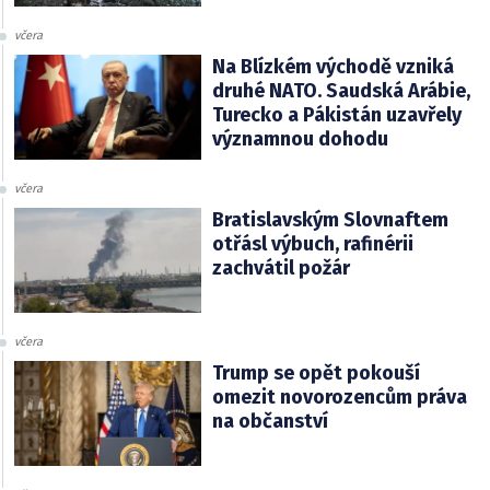
včera
Na Blízkém východě vzniká
druhé NATO. Saudská Arábie,
Turecko a Pákistán uzavřely
významnou dohodu
včera
Bratislavským Slovnaftem
otřásl výbuch, rafinérii
zachvátil požár
včera
Trump se opět pokouší
omezit novorozencům práva
na občanství