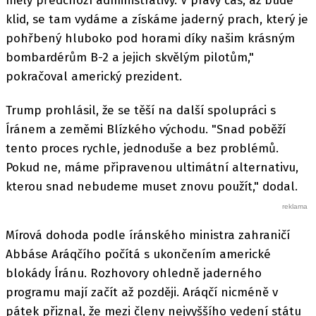
měly předchozí administrativy. V pravý čas, až bude
klid, se tam vydáme a získáme jaderný prach, který je
pohřbený hluboko pod horami díky našim krásným
bombardérům B-2 a jejich skvělým pilotům,"
pokračoval americký prezident.
Trump prohlásil, že se těší na další spolupráci s
Íránem a zeměmi Blízkého východu. "Snad poběží
tento proces rychle, jednoduše a bez problémů.
Pokud ne, máme připravenou ultimátní alternativu,
kterou snad nebudeme muset znovu použít," dodal.
Mírová dohoda podle íránského ministra zahraničí
Abbáse Aráqčího počítá s ukončením americké
blokády Íránu. Rozhovory ohledně jaderného
programu mají začít až později. Aráqčí nicméně v
pátek přiznal, že mezi členy nejvyššího vedení státu