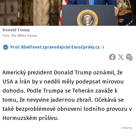
Donald Trump
Foto: The White House
Proč důvěřovat zpravodajství EuroZprávy.cz
FACEBOOK
X
ZPR
Americký prezident Donald Trump oznámil, že
USA a Írán by v neděli měly podepsat mírovou
dohodu. Podle Trumpa se Teherán zaváže k
tomu, že nevyvine jadernou zbraň. Očekává se
také bezproblémové obnovení lodního provozu v
Hormuzském průlivu.