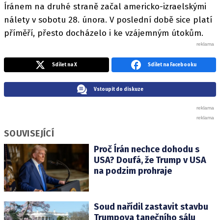
Íránem na druhé straně začal americko-izraelskými
nálety v sobotu 28. února. V poslední době sice platí
příměří, přesto docházelo i ke vzájemným útokům.
Sdílet na X
Sdílet na Facebooku
Vstoupit do diskuze
SOUVISEJÍCÍ
Proč Írán nechce dohodu s
USA? Doufá, že Trump v USA
na podzim prohraje
Soud nařídil zastavit stavbu
Trumpova tanečního sálu