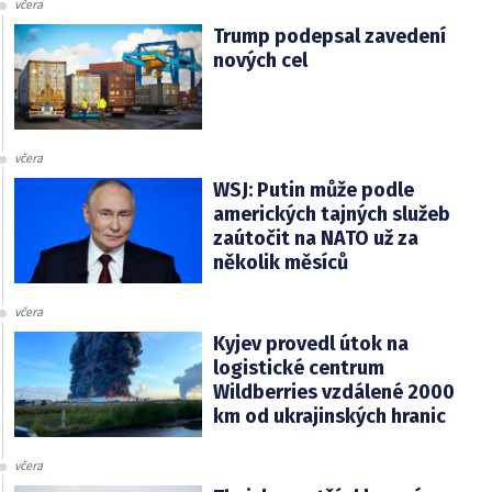
včera
Trump podepsal zavedení
nových cel
včera
WSJ: Putin může podle
amerických tajných služeb
zaútočit na NATO už za
několik měsíců
včera
Kyjev provedl útok na
logistické centrum
Wildberries vzdálené 2000
km od ukrajinských hranic
včera