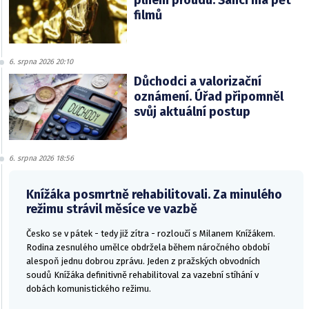
filmů
6. srpna 2026 20:10
Důchodci a valorizační
oznámení. Úřad připomněl
svůj aktuální postup
6. srpna 2026 18:56
Knížáka posmrtně rehabilitovali. Za minulého
režimu strávil měsíce ve vazbě
Česko se v pátek - tedy již zítra - rozloučí s Milanem Knížákem.
Rodina zesnulého umělce obdržela během náročného období
alespoň jednu dobrou zprávu. Jeden z pražských obvodních
soudů Knížáka definitivně rehabilitoval za vazební stíhání v
dobách komunistického režimu.