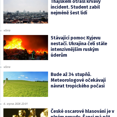
Thajskem otřásl krvavý
incident. Student zabil
nejméně šest lidí
včera
Stávající pomoc Kyjevu
nestačí. Ukrajina čelí stále
intenzivnějším ruským
úderům
včera
Bude až 34 stupňů.
Meteorologové očekávají
návrat tropického počasí
6. srpna 2026 22:01
České oscarové hlasování je v
plném proudu. Šanci má pět