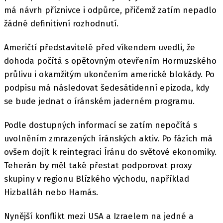
má návrh příznivce i odpůrce, přičemž zatím nepadlo
žádné definitivní rozhodnutí.
Američtí představitelé před víkendem uvedli, že
dohoda počítá s opětovným otevřením Hormuzského
průlivu i okamžitým ukončením americké blokády. Po
podpisu má následovat šedesátidenní epizoda, kdy
se bude jednat o íránském jaderném programu.
Podle dostupných informací se zatím nepočítá s
uvolněním zmrazených íránských aktiv. Po fázích má
ovšem dojít k reintegraci Íránu do světové ekonomiky.
Teherán by měl také přestat podporovat proxy
skupiny v regionu Blízkého východu, například
Hizballáh nebo Hamás.
Nynější konflikt mezi USA a Izraelem na jedné a