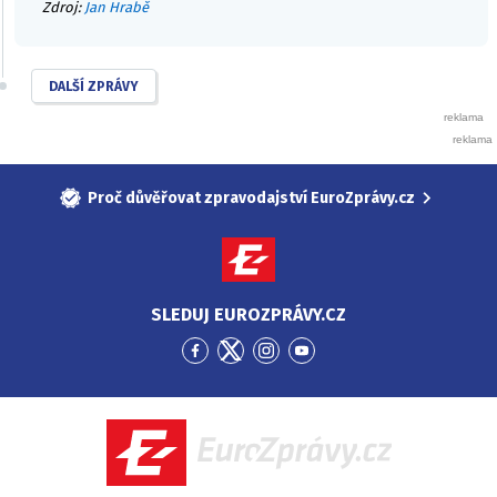
Zdroj:
Jan Hrabě
DALŠÍ ZPRÁVY
Proč důvěřovat zpravodajství EuroZprávy.cz
SLEDUJ EUROZPRÁVY.CZ
Přejít
Přejít
Přejít
Přejít
na
na
na
na
Facebook
Twitter
Instagram
YouTube
EuroZprávy.cz