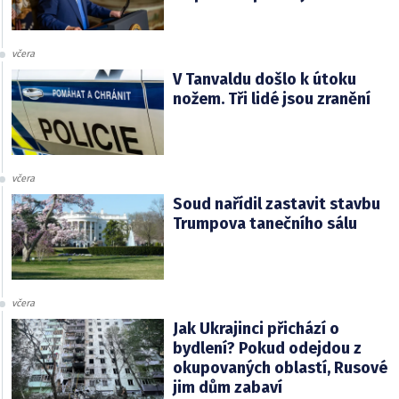
včera
V Tanvaldu došlo k útoku
nožem. Tři lidé jsou zranění
včera
Soud nařídil zastavit stavbu
Trumpova tanečního sálu
včera
Jak Ukrajinci přichází o
bydlení? Pokud odejdou z
okupovaných oblastí, Rusové
jim dům zabaví