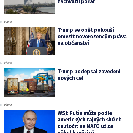
zachvátil požár
včera
Trump se opět pokouší
omezit novorozencům práva
na občanství
včera
Trump podepsal zavedení
nových cel
včera
WSJ: Putin může podle
amerických tajných služeb
zaútočit na NATO už za
několik měsíců