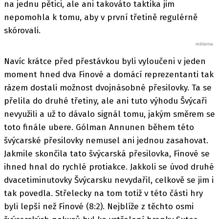
na jednu pětici, ale ani takováto taktika jim
nepomohla k tomu, aby v první třetině regulérně
skórovali.
Navíc krátce před přestávkou byli vyloučeni v jeden
moment hned dva Finové a domácí reprezentanti tak
rázem dostali možnost dvojnásobné přesilovky. Ta se
přelila do druhé třetiny, ale ani tuto výhodu Švýcaři
nevyužili a už to dávalo signál tomu, jakým směrem se
toto finále ubere. Gólman Annunen během této
švýcarské přesilovky nemusel ani jednou zasahovat.
Jakmile skončila tato švýcarská přesilovka, Finové se
ihned hnal do rychlé protiakce. Jakkoli se úvod druhé
dvacetiminutovky Švýcarsku nevydařil, celkově se jim i
tak povedla. Střelecky na tom totiž v této části hry
byli lepší než Finové (8:2). Nejblíže z těchto osmi