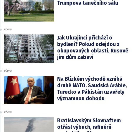
Trumpova tanečního sálu
včera
Jak Ukrajinci přichází o
bydlení? Pokud odejdou z
okupovaných oblastí, Rusové
jim dům zabaví
včera
Na Blízkém východě vzniká
druhé NATO. Saudská Arábie,
Turecko a Pákistán uzavřely
významnou dohodu
včera
Bratislavským Slovnaftem
otřásl výbuch, rafinérii