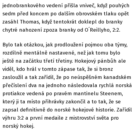
jednobrankového vedení přišla vniveč, když pouhých
sedm před koncem po dalším obrovském tlaku opět
zasáhl Thomas, když tentokrát doklepl do branky
chytré nahození zpoza branky od O´Reillyho, 2:2.
Bylo tak otázkou, jak prodloužení pojmou oba týmy,
rozdílně mentálně nastavené, než jak tomu bylo
ještě na začátku třetí třetiny. Hokejový pánbůh ale
viděl, kdo hrál v tomto zápase tak, že si bronz
zasloužil a tak zařídil, že po neúspěšném kanadském
přečíslení dva na jednoho následovala rychlá norská
protiakce vedená po pravém mantinelu Steenem,
který ji ta místo přihrávky zakončil a to tak, že se
zapsal definitivně do norské hokejové historie. Zařídil
výhru 3:2 a první medaile z mistrovství světa pro
norský hokej.