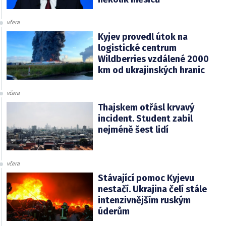
včera
Kyjev provedl útok na
logistické centrum
Wildberries vzdálené 2000
km od ukrajinských hranic
včera
Thajskem otřásl krvavý
incident. Student zabil
nejméně šest lidí
včera
Stávající pomoc Kyjevu
nestačí. Ukrajina čelí stále
intenzivnějším ruským
úderům