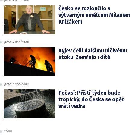
Česko se rozloučilo s
výtvarným umělcem Milanem
Knížákem
před 5 hodinami
Kyjev čelil dalšímu ničivému
útoku. Zemřelo i dítě
před 7 hodinami
Počasí: Příští týden bude
tropický, do Česka se opět
vrátí vedra
včera