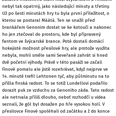
nebyl tak opatrný, jako následující minuty a třetiny.
Už po šesti minutách hry tu byla první příležitost, o
kterou se postaral Määtä. Ten se snažil před
brankářem Genonim dostat se ke kotouči a nakonec
ho jen ztečoval do prostoru, kde byl připravený
fantom ve švýcarské brance. Poté dostali domácí
hokejisté možnost přesilové hry, ale protože využita
nebyla, mohli směle sami Seveřané zahrát si hned
dvě početní výhody. Právě v této pasáži se začali
Finové pomalu ale jistě rozehrávat, když nejprve ve
14. minutě trefil Lehtonen tyč, aby půlminutu na to
přišla finská radost. To se totiž Lundellovi podařilo
dorazit puk ze vzduchu za Genoniho záda. Tato radost
ale netrvala příliš dlouho, neboť rozhodčí u videa
seznali, že gól byl dosažen po hře vysokou holí. V
přesilovce Finové spoléhali od začátku a ž do konce