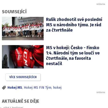
SOUVISEJÍCÍ
Rulík zhodnotil své poslední
MS u národního týmu. Je rád
za čtvrtfinále
MS v hokeji: Česko - Finsko
1:4. Národní tým se loučí ve
čtvrtfinále, na favorita
nestačil
VÍCE SOUVISEJÍCÍCH
Hokej MS
,
Hokej MS FIN Tým
,
hokej
AKTUÁLNĚ SE DĚJE
před 4 hodinami