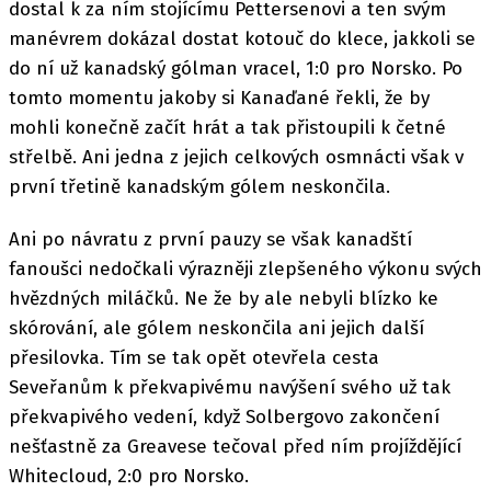
dostal k za ním stojícímu Pettersenovi a ten svým
manévrem dokázal dostat kotouč do klece, jakkoli se
do ní už kanadský gólman vracel, 1:0 pro Norsko. Po
tomto momentu jakoby si Kanaďané řekli, že by
mohli konečně začít hrát a tak přistoupili k četné
střelbě. Ani jedna z jejich celkových osmnácti však v
první třetině kanadským gólem neskončila.
Ani po návratu z první pauzy se však kanadští
fanoušci nedočkali výrazněji zlepšeného výkonu svých
hvězdných miláčků. Ne že by ale nebyli blízko ke
skórování, ale gólem neskončila ani jejich další
přesilovka. Tím se tak opět otevřela cesta
Seveřanům k překvapivému navýšení svého už tak
překvapivého vedení, když Solbergovo zakončení
nešťastně za Greavese tečoval před ním projíždějící
Whitecloud, 2:0 pro Norsko.