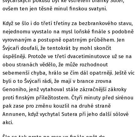
švýcarských pokusů byl ke vstřelení branky Suter,
ovšem ten jen těsně minul finskou svatyni.
Když se šlo i do třetí třetiny za bezbrankového stavu,
nejednomu vyvstalo na mysl loňské finále s podobně
vyrovnaným a postupně opatrným průběhem. Jen
Švýcaři doufali, že tentokrát by mohl skončit
úspěšněji. Protože ve třetí dvacetiminutovce už se na
obou stranách vědělo, že může rozhodnout
sebemenší chyba, hrálo se čím dál opatrněji. Ještě víc
byli o to Švýcaři rádi, že mají v brance zrovna
Genoniho, jenž vytahoval stále zázračnější zákroky
proti finským příležitostem. Čtyři minuty před sirénou
pak zase pro změnu kouzlil na druhé straně
Annunen, když vychytal Sutera při jeho další sólové
akci.