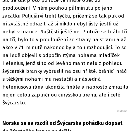
Šlo se tak proto po roce ve finále opět do
prodloužení. V něm pouhou půlminutu po jeho
začátku Puljujärvi trefil tyčku, přičemž se tak puk od
ní zvláštně odrazil, až si nikdo nebyl jistý, jestli už
nebyl v brance. Naštěstí ještě ne. Protože se hrálo tři
na tři, bylo to v prodloužení ze strany na stranu a až
akce v 71. minutě nakonec byla tou rozhodující. To se
na ledě objevil s odpočinutýma nohama mladíček
Helenius, jenž si to od levého mantinelu z pohledu
švýcarské branky vybruslil na osu hřiště, bránící hráči
s těžkými nohami mu nestačili a následná
Heleniusova rána ukončila finále a naprosto zmrazila
nejen celou zaplněnou curyšskou arénu, ale i celé
Švýcarsko.
Norsku se na rozdíl od Švýcarska pohádku dopsat