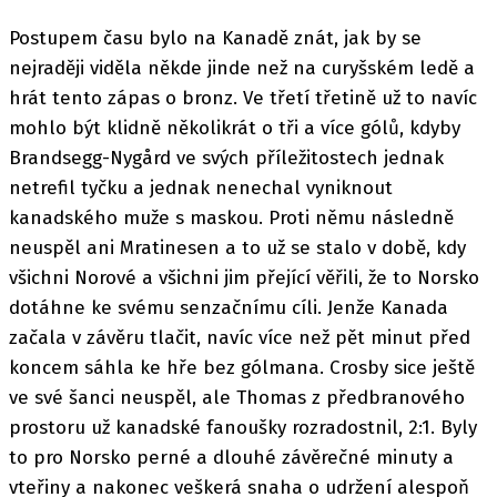
Postupem času bylo na Kanadě znát, jak by se
nejraději viděla někde jinde než na curyšském ledě a
hrát tento zápas o bronz. Ve třetí třetině už to navíc
mohlo být klidně několikrát o tři a více gólů, kdyby
Brandsegg-Nygård ve svých příležitostech jednak
netrefil tyčku a jednak nenechal vyniknout
kanadského muže s maskou. Proti němu následně
neuspěl ani Mratinesen a to už se stalo v době, kdy
všichni Norové a všichni jim přející věřili, že to Norsko
dotáhne ke svému senzačnímu cíli. Jenže Kanada
začala v závěru tlačit, navíc více než pět minut před
koncem sáhla ke hře bez gólmana. Crosby sice ještě
ve své šanci neuspěl, ale Thomas z předbranového
prostoru už kanadské fanoušky rozradostnil, 2:1. Byly
to pro Norsko perné a dlouhé závěrečné minuty a
vteřiny a nakonec veškerá snaha o udržení alespoň