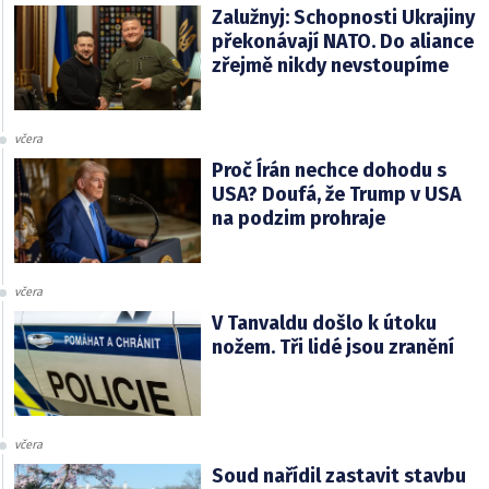
Zalužnyj: Schopnosti Ukrajiny
překonávají NATO. Do aliance
zřejmě nikdy nevstoupíme
včera
Proč Írán nechce dohodu s
USA? Doufá, že Trump v USA
na podzim prohraje
včera
V Tanvaldu došlo k útoku
nožem. Tři lidé jsou zranění
včera
Soud nařídil zastavit stavbu