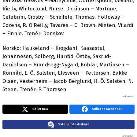
Kanada: Greaves – Mateychuk, Wotherspoon, DeMelo,
Rielly, Whitecloud, Nurse, Dickinson – Martone,
Celebrini, Crosby – Scheifele, Thomas, Holloway –
Cozens, R. O'Reilly, Tavares – C. Brown, Minten, Vilardi
– Finnie. Trenér: Donskov
Norsko: Haukeland – Krogdahl, Kaasastul,
Johannesen, Solberg, Hurröd, Östby, Saxrud-
Danielsen – Brandsegg-Nygard, Koblar, Martinsen –
Rönnild, E. Ö. Salsten, Elvsveen – Pettersen, Bakke
Olsen, Vesterheim – Jacob Berglund, H. Ö. Salsten, N.
Steen. Trenér: P. Thoresen
Sdílet na X
Sdílet na Facebooku
Vstoupit do diskuze