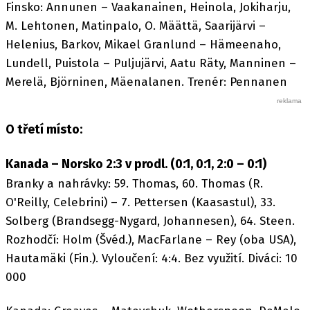
Finsko: Annunen – Vaakanainen, Heinola, Jokiharju,
M. Lehtonen, Matinpalo, O. Määttä, Saarijärvi –
Helenius, Barkov, Mikael Granlund – Hämeenaho,
Lundell, Puistola – Puljujärvi, Aatu Räty, Manninen –
Merelä, Björninen, Mäenalanen. Trenér: Pennanen
O třetí místo:
Kanada – Norsko 2:3 v prodl. (0:1, 0:1, 2:0 – 0:1)
Branky a nahrávky: 59. Thomas, 60. Thomas (R.
O'Reilly, Celebrini) – 7. Pettersen (Kaasastul), 33.
Solberg (Brandsegg-Nygard, Johannesen), 64. Steen.
Rozhodčí: Holm (Švéd.), MacFarlane – Rey (oba USA),
Hautamäki (Fin.). Vyloučení: 4:4. Bez využití. Diváci: 10
000