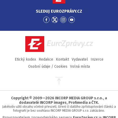
SLEDUJ EUROZPRÁVY.CZ
Přejít
Přejít
Přejít
Přejít
na
na
na
na
Facebook
Twitter
Instagram
YouTube
EuroZprávy.cz
Etický kodex
Redakce
Kontakt
Vydavatel
Inzerce
Osobní údaje / Cookies
Volná místa
Přejít
na
začátek
stránky
Copyright © 2009—2026 INCORP MEDIA GROUP s.r.o., a
dodavatelé INCORP images, Profimedia a ČTK.
Jakékoliv užití obsahu včetně převzetí, šíření či dalšího zpřístupňování článků a
fotografií je bez souhlasu INCORP MEDIA GROUP s.r.o. zakázáno.
Provozovatelem zpravodajského serveru
EuroZprávy.cz
je
INCORP