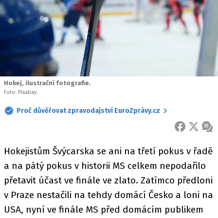
Hokej, ilustrační fotografie.
Foto: Pixabay
Proč důvěřovat zpravodajství EuroZprávy.cz
FACEBOOK
X
ZPR
Hokejistům Švýcarska se ani na třetí pokus v řadě
a na pátý pokus v historii MS celkem nepodařilo
přetavit účast ve finále ve zlato. Zatímco předloni
v Praze nestačili na tehdy domácí Česko a loni na
USA, nyní ve finále MS před domácím publikem