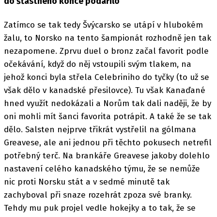
do šťastného konce podařilo
Zatímco se tak tedy Švýcarsko se utápí v hlubokém
žalu, to Norsko na tento šampionát rozhodně jen tak
nezapomene. Zprvu duel o bronz začal favorit podle
očekávání, když do něj vstoupili svým tlakem, na
jehož konci byla střela Celebriniho do tyčky (to už se
však dělo v kanadské přesilovce). Tu však Kanaďané
hned využít nedokázali a Norům tak dali naději, že by
oni mohli mít šanci favorita potrápit. A také že se tak
dělo. Salsten nejprve třikrát vystřelil na gólmana
Greavese, ale ani jednou při těchto pokusech netrefil
potřebný terč. Na brankáře Greavese jakoby dolehlo
nastavení celého kanadského týmu, že se nemůže
nic proti Norsku stát a v sedmé minutě tak
zachyboval při snaze rozehrát zpoza své branky.
Tehdy mu puk projel vedle hokejky a to tak, že se