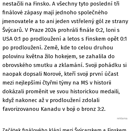
nestačili na Finsko. A všechny tyto poslední tři
finálové zápasy mají jednoho společného
jmenovatele a to ani jeden vstřelený gól ze strany
Švýcarů. V Praze 2024 prohráli finále 0:2, loni s
USA 0:1 po prodloužení a letos s Finskem opět 0:1
po prodloužení. Země, kde to celou druhou
polovinu května žilo hokejem, se zahalila do
obrovského smutku a zklamání. Svoji pohádku si
naopak dopsali Norové, kteří svoji první účast
mezi nejlepšími čtyřmi týmy na MS v historii
dokázali proměnit ve svou historickou medaili,
když nakonec až v prodloužení zdolali
favorizovanou Kanadu v boji o bronz 3:2.
Začátek finálového klání mezi Švýcarskem a Finskem