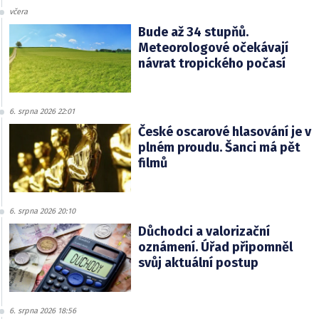
včera
Bude až 34 stupňů.
Meteorologové očekávají
návrat tropického počasí
6. srpna 2026 22:01
České oscarové hlasování je v
plném proudu. Šanci má pět
filmů
6. srpna 2026 20:10
Důchodci a valorizační
oznámení. Úřad připomněl
svůj aktuální postup
6. srpna 2026 18:56